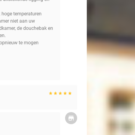
jk hoge temperaturen
kamer niet aan uw
adkamer, de douchebak en
en.
t opnieuw te mogen