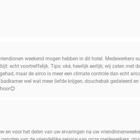
vriendinnen weekend mogen hebben in dit hotel. Medewerkers sup
ijt: echt voortreffelijk. Tips: oké, heerlijk eerlijk; wij zaten met 
d gehad, maar de airco is meer een climate controle dan echt air
adkamer wel wat meer liefde krijgen, douchebak gedateerd en lo
 hoor😊
iew en voor het delen van uw ervaringen na uw vriendinnenweek
t genoten van de vriendelijke service van onze medewerkers, onz