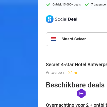
Ontdek 15.000+ deals
7 dagen per
Sittard-Geleen
Secret 4-star Hotel Antwerp
Antwerpen
9.1
star
Beschikbare deals
hexagon
hotel
Overnachting voor 2 + ontbijt