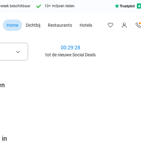
 week beschikbaar
10+ miljoen leden
Home
Dichtbij
Restaurants
Hotels
00:29:26
keyboard_arrow_down
tot de nieuwe Social Deals
en
favorite_border
 in