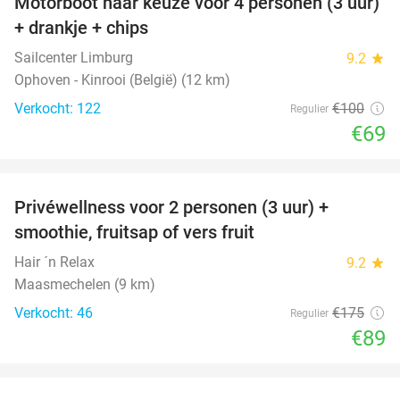
Motorboot naar keuze voor 4 personen (3 uur)
31%
+ drankje + chips
Sailcenter Limburg
9.2
star
Ophoven - Kinrooi (België) (12 km)
Verkocht: 122
€100
Regulier
€69
favorite_border
Privéwellness voor 2 personen (3 uur) +
49%
smoothie, fruitsap of vers fruit
Hair ´n Relax
9.2
star
Maasmechelen (9 km)
Verkocht: 46
€175
Regulier
€89
favorite_border