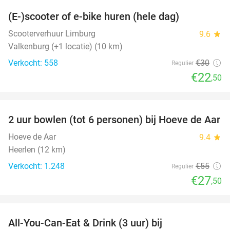
(E-)scooter of e-bike huren (hele dag)
25%
Scooterverhuur Limburg
9.6
star
Valkenburg (+1 locatie) (10 km)
Verkocht: 558
€30
Regulier
€22
,50
favorite_border
2 uur bowlen (tot 6 personen) bij Hoeve de Aar
50%
Hoeve de Aar
9.4
star
Heerlen (12 km)
Verkocht: 1.248
€55
Regulier
€27
,50
favorite_border
All-You-Can-Eat & Drink (3 uur) bij
19%