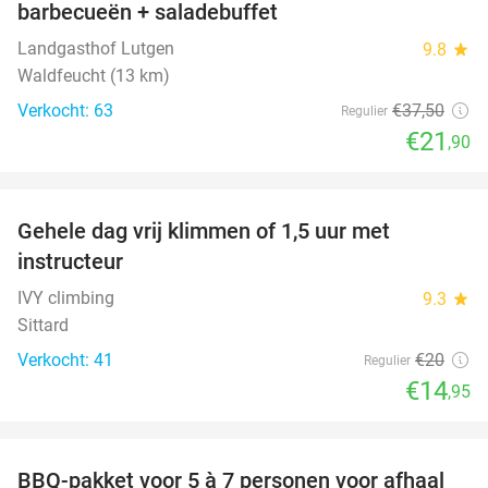
barbecueën + saladebuffet
Landgasthof Lutgen
9.8
star
Waldfeucht (13 km)
Verkocht: 63
€37
,50
Regulier
€21
,90
favorite_border
Gehele dag vrij klimmen of 1,5 uur met
25%
instructeur
IVY climbing
9.3
star
Sittard
Verkocht: 41
€20
Regulier
€14
,95
favorite_border
BBQ-pakket voor 5 à 7 personen voor afhaal