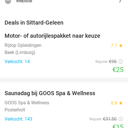
Website
favorite_border
Deals in Sittard-Geleen
Motor- of autorijlespakket naar keuze
72%
Rijtop Opleidingen
7.7
star
Beek (Limburg)
Verkocht: 14
€90
Regulier
€25
favorite_border
Saunadag bij GOOS Spa & Wellness
52%
NEW
TODAY
GOOS Spa & Wellness
8.8
star
Posterholt
Verkocht: 143
€31
,50
Regulier
€15