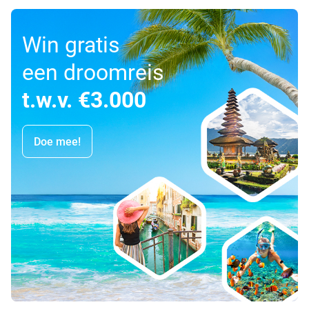
Win gratis
een droomreis
t.w.v. €3.000
Doe mee!