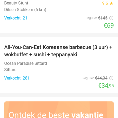
Beauty Stunt
9.6
star
Dilsen-Stokkem (6 km)
Verkocht: 21
€145
Regulier
€69
favorite_border
All-You-Can-Eat Koreaanse barbecue (3 uur) +
21%
wokbuffet + sushi + teppanyaki
Ocean Paradise Sittard
Sittard
Verkocht: 281
€44
,34
Regulier
€34
,95
Ontdek de beste
vakantie