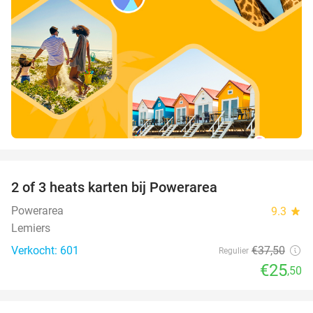
favorite_border
2 of 3 heats karten bij Powerarea
32%
Powerarea
9.3
star
Lemiers
Verkocht: 601
€37
,50
Regulier
€25
,50
favorite_border