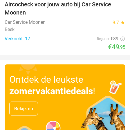
Aircocheck voor jouw auto bij Car Service
44%
Moonen
Car Service Moonen
9.7
star
Beek
Verkocht: 17
€89
Regulier
€49
,95
Ontdek de leukste
zomervakantiedeals
!
Bekijk nu