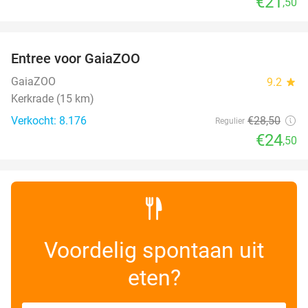
€21
,50
favorite_border
Entree voor GaiaZOO
14%
GaiaZOO
9.2
star
Kerkrade (15 km)
Verkocht: 8.176
€28
,50
Regulier
€24
,50
Voordelig spontaan uit
eten?