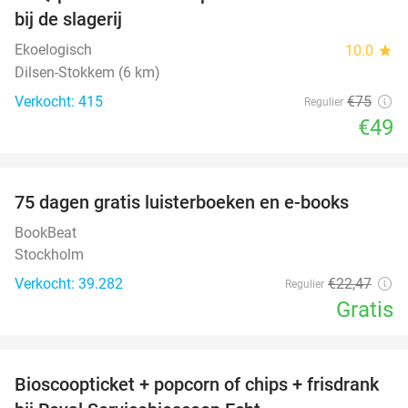
35%
bij de slagerij
Ekoelogisch
10.0
star
Dilsen-Stokkem (6 km)
Verkocht: 415
€75
Regulier
€49
favorite_border
100%
75 dagen gratis luisterboeken en e-books
BookBeat
Stockholm
Verkocht: 39.282
€22
,47
Regulier
Gratis
favorite_border
Bioscoopticket + popcorn of chips + frisdrank
34%