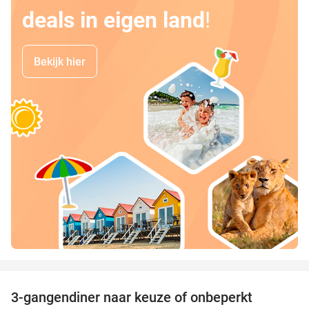
deals in eigen land
!
Bekijk hier
favorite_border
3-gangendiner naar keuze of onbeperkt
42%