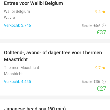
Entree voor Walibi Belgium
35%
Walibi Belgium
9.4
star
Wavre
Verkocht: 3.746
€57
Regulier
€37
favorite_border
Ochtend-, avond- of dagentree voor Thermen
25%
Maastricht
Thermen Maastricht
9.7
star
Maastricht
Verkocht: 4.445
€36
Regulier
€27
favorite_border
Japanese head spa (60 min)