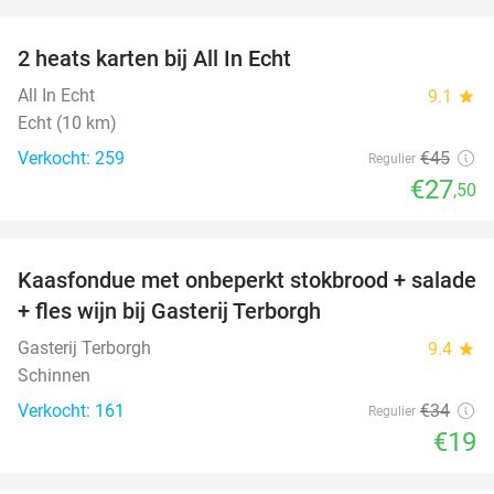
favorite_border
2 heats karten bij All In Echt
39%
All In Echt
9.1
star
Echt (10 km)
Verkocht: 259
€45
Regulier
€27
,50
favorite_border
Kaasfondue met onbeperkt stokbrood + salade
44%
+ fles wijn bij Gasterij Terborgh
Gasterij Terborgh
9.4
star
Schinnen
Verkocht: 161
€34
Regulier
€19