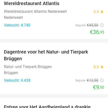
Wereldrestaurant Atlantis
Wereldrestaurant Atlantis Nederweert
9.4
star
Nederweert
Verkocht: 4.740
€45
,50
Regulier
€36
,95
favorite_border
Dagentree voor het Natur- und Tierpark
24%
Brüggen
Natur- und Tierpark Brüggen
8.8
star
Brüggen
Verkocht: 4.438
€12
,50
Regulier
€9
,50
favorite_border
Entree voor Het Aardbeienland + drankje,