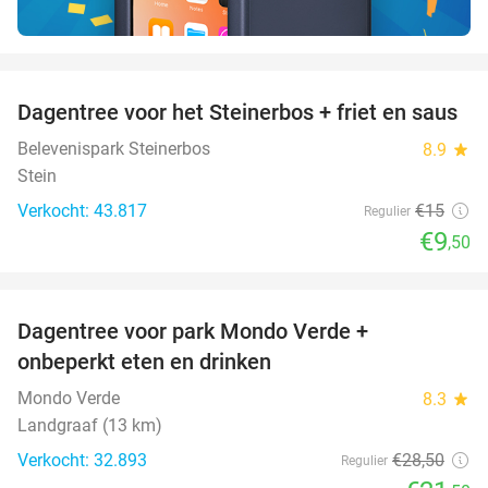
favorite_border
Dagentree voor het Steinerbos + friet en saus
37%
Belevenispark Steinerbos
8.9
star
Stein
Verkocht: 43.817
€15
Regulier
€9
,50
favorite_border
Dagentree voor park Mondo Verde +
25%
onbeperkt eten en drinken
Mondo Verde
8.3
star
Landgraaf (13 km)
Verkocht: 32.893
€28
,50
Regulier