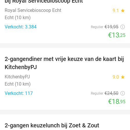
bij Royal Servicebioscoop Echt
Royal Servicebioscoop Echt
9.1
star
Echt (10 km)
Verkocht: 3.384
€19
,95
Regulier
€13
,25
favorite_border
2-gangendiner met vrije keuze van de kaart bij
23%
KitchenbyPJ
KitchenbyPJ
9.0
star
Echt (10 km)
Verkocht: 117
€24
,50
Regulier
€18
,95
favorite_border
2-gangen keuzelunch bij Zoet & Zout
48%