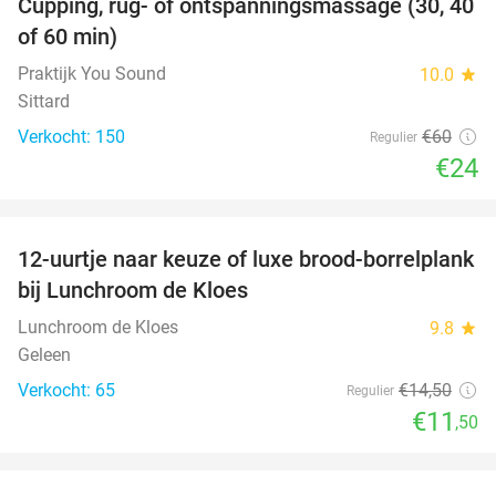
Cupping, rug- of ontspanningsmassage (30, 40
60%
of 60 min)
Praktijk You Sound
10.0
star
Sittard
Verkocht: 150
€60
Regulier
€24
favorite_border
12-uurtje naar keuze of luxe brood-borrelplank
21%
bij Lunchroom de Kloes
Lunchroom de Kloes
9.8
star
Geleen
Verkocht: 65
€14
,50
Regulier
€11
,50
favorite_border