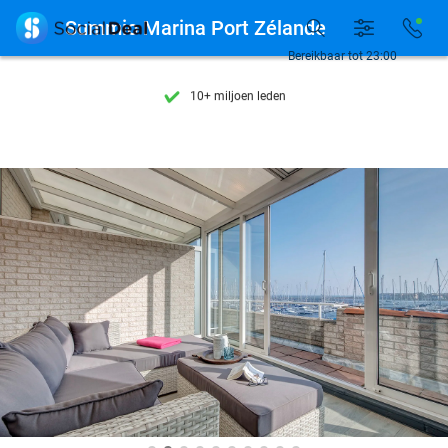
Ontdek 15.000+ deals

Summio Marina Port Zélande
7 dagen per week beschikbaar
Bereikbaar tot 23:00
10+ miljoen leden
9,4
op basis van
206.043 reviews
Ontdek 15.000+ deals
7 dagen per week beschikbaar
10+ miljoen leden