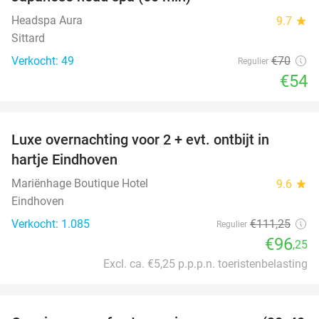
23%
Headspa Aura
9.7
star
Sittard
Verkocht: 49
€70
Regulier
€54
favorite_border
Luxe overnachting voor 2 + evt. ontbijt in
14%
hartje Eindhoven
Mariënhage Boutique Hotel
9.6
star
Eindhoven
Verkocht: 1.085
€111
,25
Regulier
€96
,25
Excl. ca. €5,25 p.p.p.n. toeristenbelasting
favorite_border