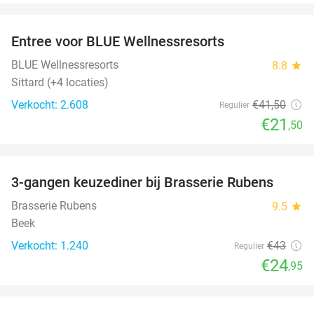
favorite_border
Entree voor BLUE Wellnessresorts
48%
BLUE Wellnessresorts
8.8
star
Sittard (+4 locaties)
Verkocht: 2.608
€41
,50
Regulier
€21
,50
favorite_border
3-gangen keuzediner bij Brasserie Rubens
42%
Brasserie Rubens
9.5
star
Beek
Verkocht: 1.240
€43
Regulier
€24
,95
favorite_border