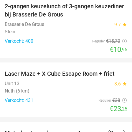
2-gangen keuzelunch of 3-gangen keuzediner
30%
bij Brasserie De Grous
Brasserie De Grous
9.7
star
Stein
Verkocht: 400
€15
,70
Regulier
€10
,95
favorite_border
Laser Maze + X-Cube Escape Room + friet
39%
Unit 13
8.6
star
Nuth (6 km)
Verkocht: 431
€38
Regulier
€23
,25
favorite_border