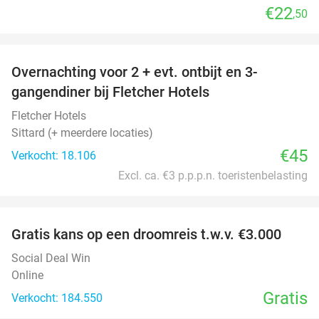
€22
,50
favorite_border
Overnachting voor 2 + evt. ontbijt en 3-
gangendiner bij Fletcher Hotels
Fletcher Hotels
Sittard (+ meerdere locaties)
€45
Verkocht: 18.106
Excl. ca. €3 p.p.p.n. toeristenbelasting
favorite_border
Gratis kans op een droomreis t.w.v. €3.000
Social Deal Win
Online
Gratis
Verkocht: 184.550