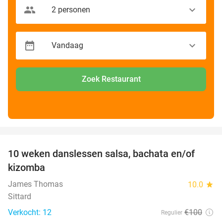
Zoek Restaurant
favorite_border
10 weken danslessen salsa, bachata en/of
56%
kizomba
James Thomas
10.0
star
Sittard
Verkocht: 12
€100
Regulier