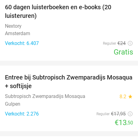
100%
60 dagen luisterboeken en e-books (20
luisteruren)
Nextory
Amsterdam
Verkocht: 6.407
€24
Regulier
Gratis
favorite_border
Entree bij Subtropisch Zwemparadijs Mosaqua
25%
+ softijsje
Subtropisch Zwemparadijs Mosaqua
8.2
star
Gulpen
Verkocht: 2.276
€17
,95
Regulier
€13
,50
favorite_border