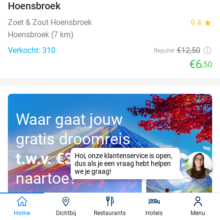
Hoensbroek
Zoet & Zout Hoensbroek
9.4
star
Hoensbroek (7 km)
Verkocht: 310
€12
,50
Regulier
€6
,50
Waar gaat jouw
gratis droomreis
t.w.v. €3.000
naartoe?
Doe mee!
Home
Dichtbij
Restaurants
Hotels
Menu