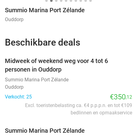
Summio Marina Port Zélande
Ouddorp
Beschikbare deals
favorite_border
Midweek of weekend weg voor 4 tot 6
personen in Ouddorp
Summio Marina Port Zélande
Ouddorp
€350
Verkocht: 25
,12
Excl. toeristenbelasting ca. €4 p.p.p.n. en tot €109
bedlinnen en opmaakservice
Summio Marina Port Zélande