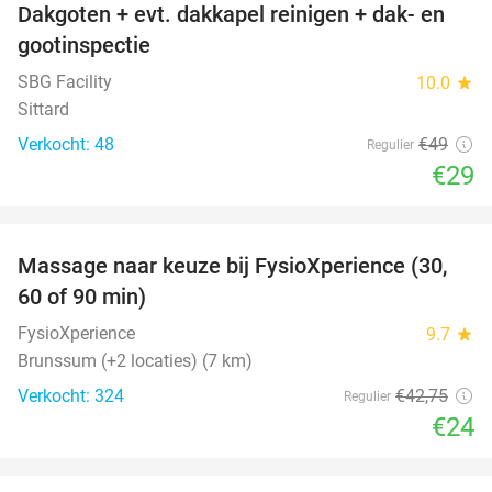
Dakgoten + evt. dakkapel reinigen + dak- en
41%
gootinspectie
SBG Facility
10.0
star
Sittard
Verkocht: 48
€49
Regulier
€29
favorite_border
Massage naar keuze bij FysioXperience (30,
44%
60 of 90 min)
FysioXperience
9.7
star
Brunssum (+2 locaties) (7 km)
Verkocht: 324
€42
,75
Regulier
€24
favorite_border