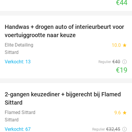
€44
favorite_border
Handwas + drogen auto of interieurbeurt voor
53%
voertuiggrootte naar keuze
Elite Detailing
10.0
star
Sittard
Verkocht: 13
€40
Regulier
€19
favorite_border
2-gangen keuzediner + bijgerecht bij Flamed
31%
Sittard
Flamed Sittard
9.6
star
Sittard
Verkocht: 67
€32
,45
Regulier