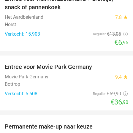
47%
snack of pannenkoek
Het Aardbeienland
7.8
star
Horst
Verkocht: 15.903
€13
,05
Regulier
€6
,95
favorite_border
Entree voor Movie Park Germany
38%
Movie Park Germany
9.4
star
Bottrop
Verkocht: 5.608
€59
,90
Regulier
€36
,90
favorite_border
Permanente make-up naar keuze
52%