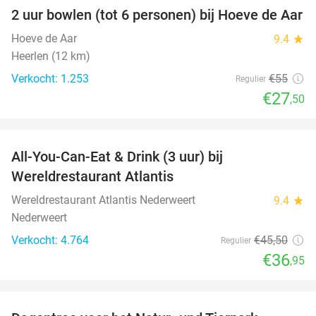
2 uur bowlen (tot 6 personen) bij Hoeve de Aar
50%
Hoeve de Aar
9.4
star
Heerlen (12 km)
Verkocht: 1.253
€55
Regulier
€27
,50
favorite_border
All-You-Can-Eat & Drink (3 uur) bij
19%
Wereldrestaurant Atlantis
Wereldrestaurant Atlantis Nederweert
9.4
star
Nederweert
Verkocht: 4.764
€45
,50
Regulier
€36
,95
favorite_border