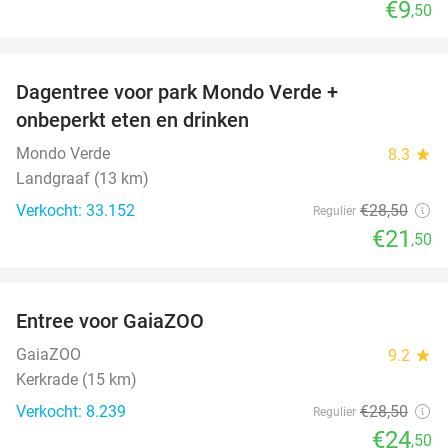
€9
,50
favorite_border
Dagentree voor park Mondo Verde +
25%
onbeperkt eten en drinken
Mondo Verde
8.3
star
Landgraaf (13 km)
Verkocht: 33.152
€28
,50
Regulier
€21
,50
favorite_border
Entree voor GaiaZOO
14%
GaiaZOO
9.2
star
Kerkrade (15 km)
Verkocht: 8.239
€28
,50
Regulier
€24
,50