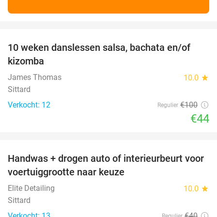
favorite_border
10 weken danslessen salsa, bachata en/of
56%
kizomba
James Thomas
10.0
star
Sittard
Verkocht: 12
€100
Regulier
€44
favorite_border
Handwas + drogen auto of interieurbeurt voor
53%
voertuiggrootte naar keuze
Elite Detailing
10.0
star
Sittard
Verkocht: 13
€40
Regulier