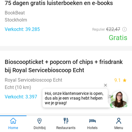
100%
75 dagen gratis luisterboeken en e-books
BookBeat
Stockholm
Verkocht: 39.285
€22
,47
Regulier
Gratis
favorite_border
Bioscoopticket + popcorn of chips + frisdrank
34%
bij Royal Servicebioscoop Echt
Royal Servicebioscoop Echt
9.1
star
Echt (10 km)
Verkocht: 3.397
€19
,95
Regulier
€13
,25
favorite_border
2-gangendiner met vrije keuze van de kaart bij
Home
Dichtbij
Restaurants
Hotels
Menu
23%