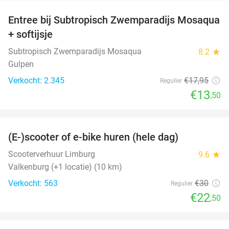
Entree bij Subtropisch Zwemparadijs Mosaqua
25%
+ softijsje
Subtropisch Zwemparadijs Mosaqua
8.2
star
Gulpen
Verkocht: 2.345
€17
,95
Regulier
€13
,50
favorite_border
(E-)scooter of e-bike huren (hele dag)
25%
Scooterverhuur Limburg
9.6
star
Valkenburg (+1 locatie) (10 km)
Verkocht: 563
€30
Regulier
€22
,50
favorite_border