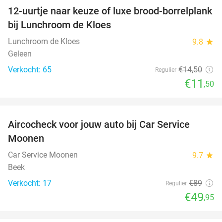
12-uurtje naar keuze of luxe brood-borrelplank
21%
bij Lunchroom de Kloes
Lunchroom de Kloes
9.8
star
Geleen
Verkocht: 65
€14
,50
Regulier
€11
,50
favorite_border
Aircocheck voor jouw auto bij Car Service
44%
Moonen
Car Service Moonen
9.7
star
Beek
Verkocht: 17
€89
Regulier
€49
,95