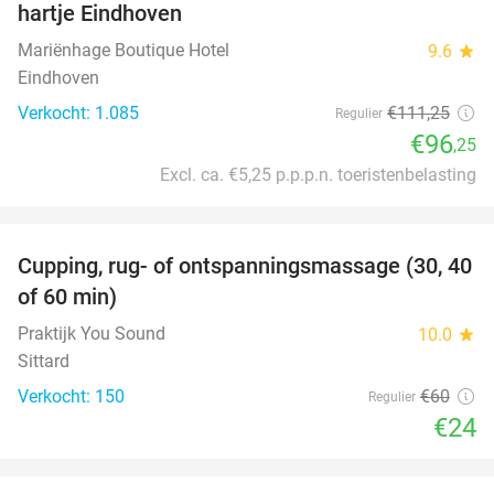
hartje Eindhoven
Mariënhage Boutique Hotel
9.6
star
Eindhoven
Verkocht: 1.085
€111
,25
Regulier
€96
,25
Excl. ca. €5,25 p.p.p.n. toeristenbelasting
favorite_border
Cupping, rug- of ontspanningsmassage (30, 40
60%
of 60 min)
Praktijk You Sound
10.0
star
Sittard
Verkocht: 150
€60
Regulier
€24
favorite_border