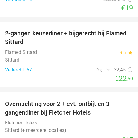
€19
favorite_border
2-gangen keuzediner + bijgerecht bij Flamed
31%
Sittard
Flamed Sittard
9.6
star
Sittard
Verkocht: 67
€32
,45
Regulier
€22
,50
favorite_border
Overnachting voor 2 + evt. ontbijt en 3-
gangendiner bij Fletcher Hotels
Fletcher Hotels
Sittard (+ meerdere locaties)