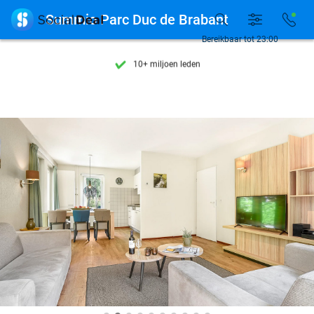
Ontdek 15.000+ deals

Summio Parc Duc de Brabant
7 dagen per week beschikbaar
Bereikbaar tot 23:00
10+ miljoen leden
9,4
op basis van
206.082 reviews
Ontdek 15.000+ deals
7 dagen per week beschikbaar
10+ miljoen leden