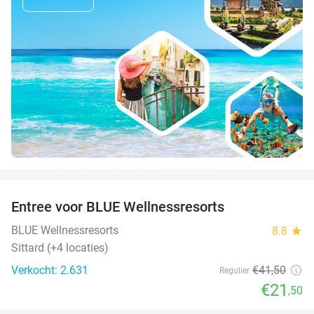
favorite_border
Entree voor BLUE Wellnessresorts
48%
BLUE Wellnessresorts
8.8
star
Sittard (+4 locaties)
Verkocht: 2.631
€41
,50
Regulier
€21
,50
favorite_border