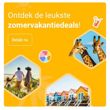
Ontdek de leukste
zomervakantiedeals
!
Bekijk nu