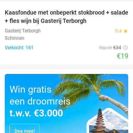
Kaasfondue met onbeperkt stokbrood + salade
44%
+ fles wijn bij Gasterij Terborgh
Gasterij Terborgh
9.4
star
Schinnen
Verkocht: 161
€34
Regulier
€19
Win gratis
een droomreis
t.w.v. €3.000
Doe mee!