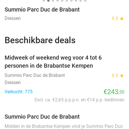
Summio Parc Duc de Brabant
Diessen
9.3
star
Beschikbare deals
favorite_border
Midweek of weekend weg voor 4 tot 6
personen in de Brabantse Kempen
Summio Parc Duc de Brabant
9.3
star
Diessen
€243
Verkocht: 775
,50
Excl. ca. €2,65 p.p.p.n. en €14 p.p. bedlinnen
Summio Parc Duc de Brabant
Midden in de Brabantse Kempen vind je Summio Parc Duc