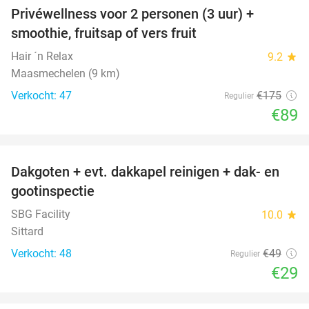
Privéwellness voor 2 personen (3 uur) +
49%
smoothie, fruitsap of vers fruit
Hair ´n Relax
9.2
star
Maasmechelen (9 km)
Verkocht: 47
€175
Regulier
€89
favorite_border
Dakgoten + evt. dakkapel reinigen + dak- en
41%
gootinspectie
SBG Facility
10.0
star
Sittard
Verkocht: 48
€49
Regulier
€29
favorite_border