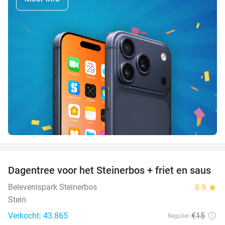
favorite_border
Dagentree voor het Steinerbos + friet en saus
37%
Belevenispark Steinerbos
8.9
star
Stein
Verkocht: 43.865
€15
Regulier