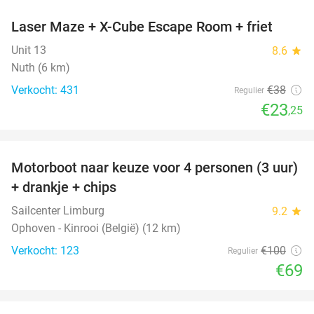
Laser Maze + X-Cube Escape Room + friet
39%
Unit 13
8.6
star
Nuth (6 km)
Verkocht: 431
€38
Regulier
€23
,25
favorite_border
Motorboot naar keuze voor 4 personen (3 uur)
31%
+ drankje + chips
Sailcenter Limburg
9.2
star
Ophoven - Kinrooi (België) (12 km)
Verkocht: 123
€100
Regulier
€69
favorite_border