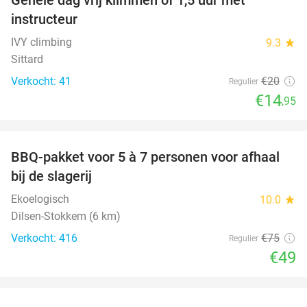
25%
instructeur
IVY climbing
9.3
star
Sittard
Verkocht: 41
€20
Regulier
€14
,95
favorite_border
BBQ-pakket voor 5 à 7 personen voor afhaal
35%
bij de slagerij
Ekoelogisch
10.0
star
Dilsen-Stokkem (6 km)
Verkocht: 416
€75
Regulier
€49
favorite_border