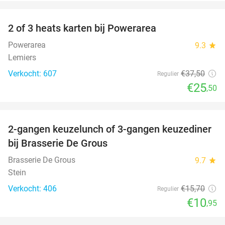
favorite_border
2 of 3 heats karten bij Powerarea
32%
Powerarea
9.3
star
Lemiers
Verkocht: 607
€37
,50
Regulier
€25
,50
favorite_border
2-gangen keuzelunch of 3-gangen keuzediner
30%
bij Brasserie De Grous
Brasserie De Grous
9.7
star
Stein
Verkocht: 406
€15
,70
Regulier
€10
,95
favorite_border