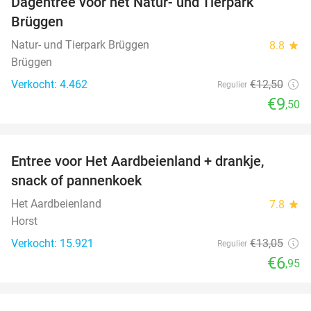
Dagentree voor het Natur- und Tierpark
24%
Brüggen
Natur- und Tierpark Brüggen
8.8
star
Brüggen
Verkocht: 4.462
€12
,50
Regulier
€9
,50
favorite_border
Entree voor Het Aardbeienland + drankje,
47%
snack of pannenkoek
Het Aardbeienland
7.8
star
Horst
Verkocht: 15.921
€13
,05
Regulier
€6
,95
favorite_border