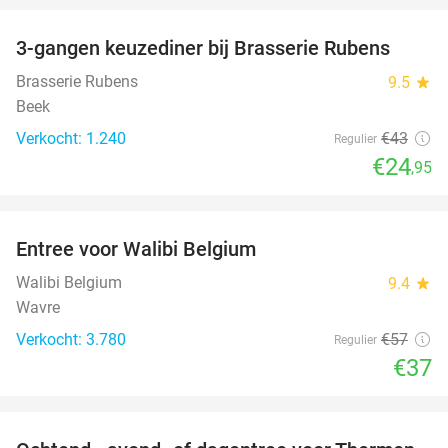
3-gangen keuzediner bij Brasserie Rubens
42%
Brasserie Rubens
9.5
star
Beek
Verkocht: 1.240
€43
Regulier
€24
,95
favorite_border
Entree voor Walibi Belgium
35%
Walibi Belgium
9.4
star
Wavre
Verkocht: 3.780
€57
Regulier
€37
favorite_border