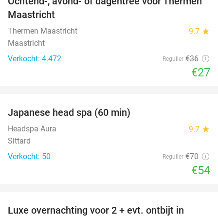
Ochtend-, avond- of dagentree voor Thermen
25%
Maastricht
Thermen Maastricht
9.7
star
Maastricht
Verkocht: 4.472
€36
Regulier
€27
favorite_border
Japanese head spa (60 min)
23%
Headspa Aura
9.7
star
Sittard
Verkocht: 50
€70
Regulier
€54
favorite_border
Luxe overnachting voor 2 + evt. ontbijt in
14%