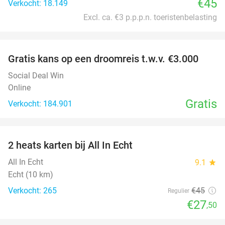
€45
Verkocht: 18.149
Excl. ca. €3 p.p.p.n. toeristenbelasting
favorite_border
Gratis kans op een droomreis t.w.v. €3.000
Social Deal Win
Online
Gratis
Verkocht: 184.901
favorite_border
2 heats karten bij All In Echt
39%
All In Echt
9.1
star
Echt (10 km)
Verkocht: 265
€45
Regulier
€27
,50
favorite_border