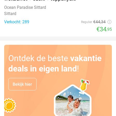
Ocean Paradise Sittard
Sittard
Verkocht: 289
€44
,34
Regulier
€34
,95
Ontdek de beste
vakantie
deals in eigen land
!
Bekijk hier