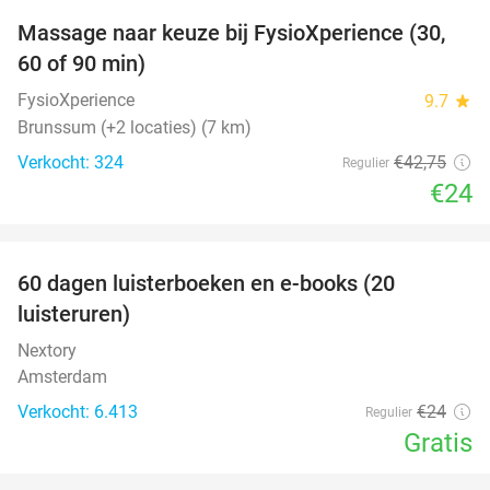
Massage naar keuze bij FysioXperience (30,
44%
60 of 90 min)
FysioXperience
9.7
star
Brunssum (+2 locaties) (7 km)
Verkocht: 324
€42
,75
Regulier
€24
favorite_border
100%
60 dagen luisterboeken en e-books (20
luisteruren)
Nextory
Amsterdam
Verkocht: 6.413
€24
Regulier
Gratis
favorite_border