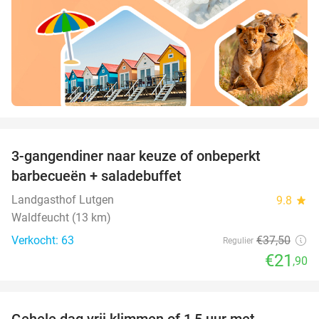
favorite_border
3-gangendiner naar keuze of onbeperkt
42%
barbecueën + saladebuffet
Landgasthof Lutgen
9.8
star
Waldfeucht (13 km)
Verkocht: 63
€37
,50
Regulier
€21
,90
favorite_border
Gehele dag vrij klimmen of 1,5 uur met