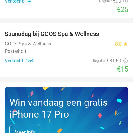
Verkocht: 14
€90
Regulier
€25
favorite_border
Saunadag bij GOOS Spa & Wellness
52%
NEW
TODAY
GOOS Spa & Wellness
8.8
star
Posterholt
Verkocht: 154
€31
,50
Regulier
€15
Win vandaag een gratis
iPhone 17 Pro
Meer info