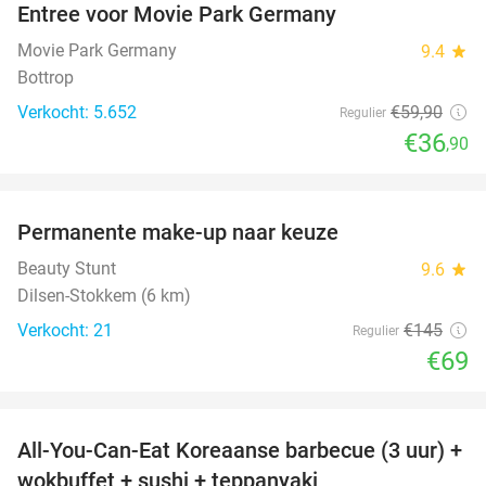
Entree voor Movie Park Germany
38%
Movie Park Germany
9.4
star
Bottrop
Verkocht: 5.652
€59
,90
Regulier
€36
,90
favorite_border
Permanente make-up naar keuze
52%
Beauty Stunt
9.6
star
Dilsen-Stokkem (6 km)
Verkocht: 21
€145
Regulier
€69
favorite_border
All-You-Can-Eat Koreaanse barbecue (3 uur) +
21%
wokbuffet + sushi + teppanyaki