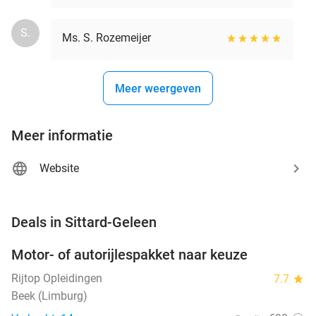
S.
Ms. S. Rozemeijer
Meer weergeven
Meer informatie
Website
favorite_border
Deals in Sittard-Geleen
Motor- of autorijlespakket naar keuze
72%
Rijtop Opleidingen
7.7
star
Beek (Limburg)