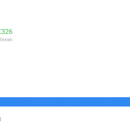
€326
dlinnen
d