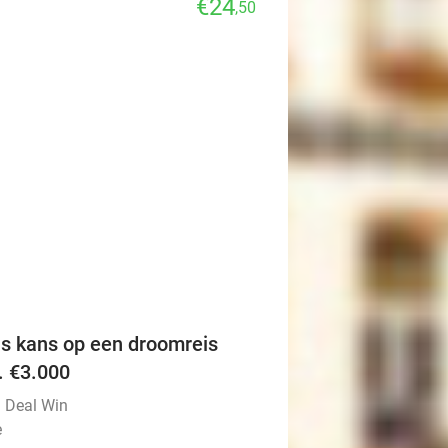
€24
,50
favorite_border
is kans op een droomreis
v. €3.000
l Deal Win
e