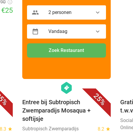
€90
€25
2 personen
Vandaag
Zoek Restaurant
favorite_border
favorite_border
hexagon
events
5%
25%
Entree bij Subtropisch
Grat
Zwemparadijs Mosaqua +
t.w.
softijsje
Socia
Onlin
Subtropisch Zwemparadijs
8.3
star
8.2
star