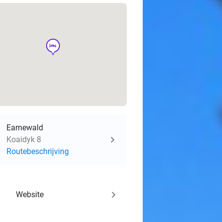
hotel
Earnewald
Koaidyk 8
Routebeschrijving
keyboard_arrow_right
Website