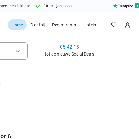
 week beschikbaar
10+ miljoen leden
Home
Dichtbij
Restaurants
Hotels
05:42:14
keyboard_arrow_down
tot de nieuwe Social Deals
d
favorite_border
or 6