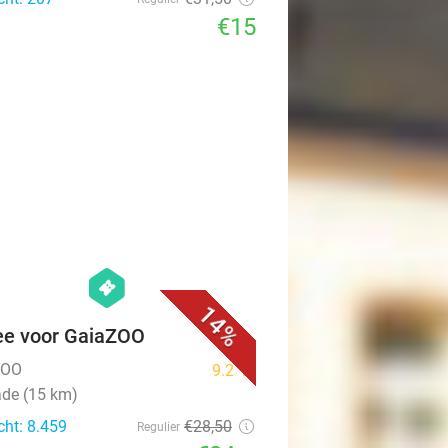
€15
favorite_border
hexagon
events
14%
ee voor GaiaZOO
ZOO
9.2
star
ade (15 km)
cht: 8.459
€28
,50
Regulier