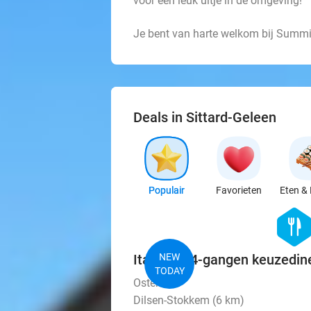
voor een leuk uitje in de omgeving!
Je bent van harte welkom bij Summio
Deals in Sittard-Geleen
Populair
Favorieten
Eten & 
hexago
food
Italiaans 4-gangen keuzedine
NEW
TODAY
Osteria 27
Dilsen-Stokkem (6 km)