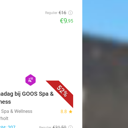
€16
Regulier
€9
,95
favorite_border
hexagon
wellness
52%
adag bij GOOS Spa &
ness
Spa & Wellness
8.8
star
rholt
cht: 207
€31
,50
Regulier