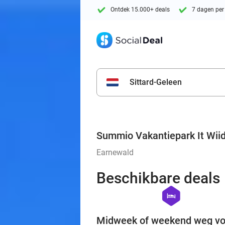
Ontdek 15.000+ deals
7 dagen per
Sittard-Geleen
Summio Vakantiepark It Wii
Earnewald
Beschikbare deals
hexagon
hotel
Midweek of weekend weg vo