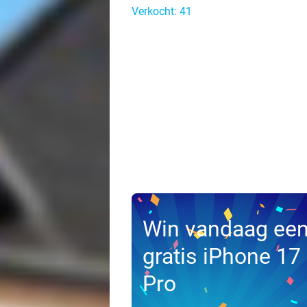
Verkocht: 41
Win vandaag ee
gratis iPhone 17
Pro