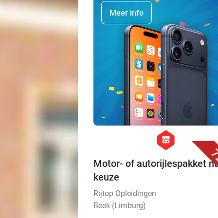
Meer info
hexagon
store
7
Motor- of autorijlespakket n
keuze
Rijtop Opleidingen
Beek (Limburg)