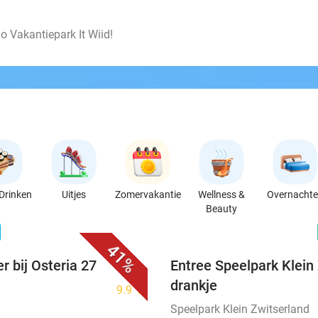
 Vakantiepark It Wiid!
Drinken
Uitjes
Zomervakantie
Wellness &
Overnacht
Beauty
favorite_border
n
41%
r bij Osteria 27
Entree Speelpark Klein 
drankje
9.9
star
Speelpark Klein Zwitserland