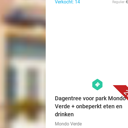
Verkocht: 14
Regulier
hexagon
events
2
Dagentree voor park Mondo
Verde + onbeperkt eten en
drinken
Mondo Verde