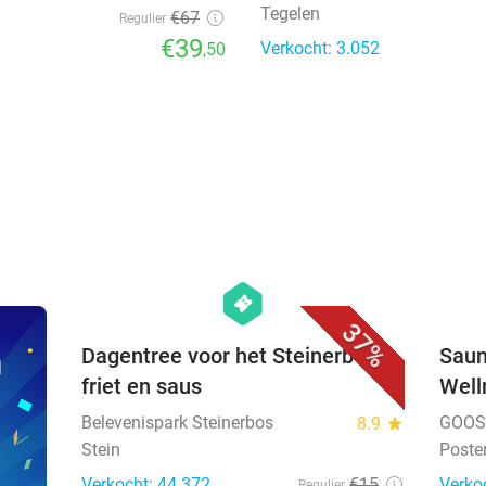
Tegelen
€67
Regulier
€39
Verkocht: 3.052
,50
favorite_border
hexagon
events
37%
n
Dagentree voor het Steinerbos +
Saun
friet en saus
Well
Belevenispark Steinerbos
GOOS 
8.9
star
Stein
Poste
Verkocht: 44.372
€15
Verko
Regulier