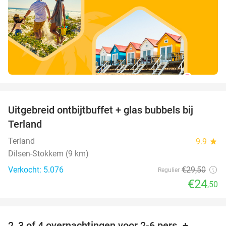
favorite_border
Uitgebreid ontbijtbuffet + glas bubbels bij
17%
Terland
Terland
9.9
star
Dilsen-Stokkem (9 km)
Verkocht: 5.076
€29
,50
Regulier
€24
,50
favorite_border
2, 3 of 4 overnachtingen voor 2-6 pers. +