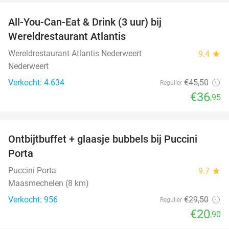
All-You-Can-Eat & Drink (3 uur) bij
19%
Wereldrestaurant Atlantis
Wereldrestaurant Atlantis Nederweert
9.4
star
Nederweert
Verkocht: 4.634
€45
,50
Regulier
€36
,95
favorite_border
Ontbijtbuffet + glaasje bubbels bij Puccini
29%
Porta
Puccini Porta
9.7
star
Maasmechelen (8 km)
Verkocht: 956
€29
,50
Regulier
€20
,90