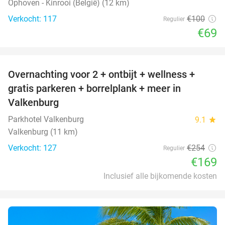
Ophoven - Kinrooi (België) (12 km)
Verkocht: 117
€100
Regulier
€69
favorite_border
Overnachting voor 2 + ontbijt + wellness +
33%
gratis parkeren + borrelplank + meer in
Valkenburg
Parkhotel Valkenburg
9.1
star
Valkenburg (11 km)
Verkocht: 127
€254
Regulier
€169
Inclusief alle bijkomende kosten