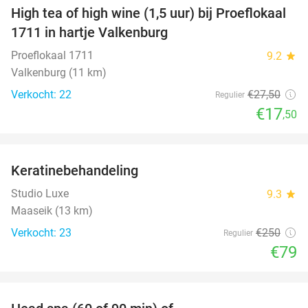
High tea of high wine (1,5 uur) bij Proeflokaal
36%
1711 in hartje Valkenburg
Proeflokaal 1711
9.2
star
Valkenburg (11 km)
Verkocht: 22
€27
,50
Regulier
€17
,50
favorite_border
Keratinebehandeling
68%
Studio Luxe
9.3
star
Maaseik (13 km)
Verkocht: 23
€250
Regulier
€79
favorite_border