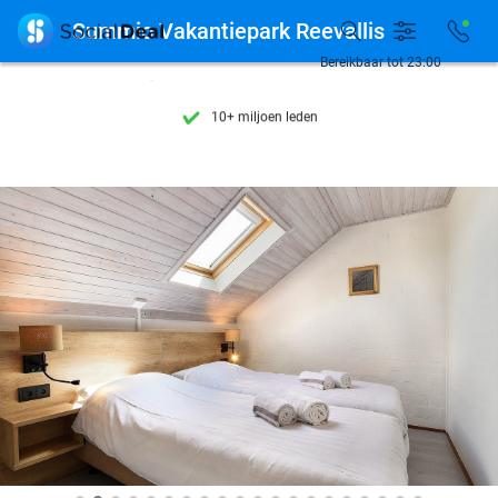
Ontdek 15.000+ deals

Summio Vakantiepark Reevallis
7 dagen per week beschikbaar
Bereikbaar tot 23:00
10+ miljoen leden
9,4
op basis van
205.807 reviews
Ontdek 15.000+ deals
7 dagen per week beschikbaar
10+ miljoen leden