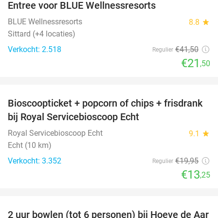
Entree voor BLUE Wellnessresorts
48%
BLUE Wellnessresorts
8.8
star
Sittard (+4 locaties)
Verkocht: 2.518
€41
,50
Regulier
€21
,50
favorite_border
Bioscoopticket + popcorn of chips + frisdrank
34%
bij Royal Servicebioscoop Echt
Royal Servicebioscoop Echt
9.1
star
Echt (10 km)
Verkocht: 3.352
€19
,95
Regulier
€13
,25
favorite_border
2 uur bowlen (tot 6 personen) bij Hoeve de Aar