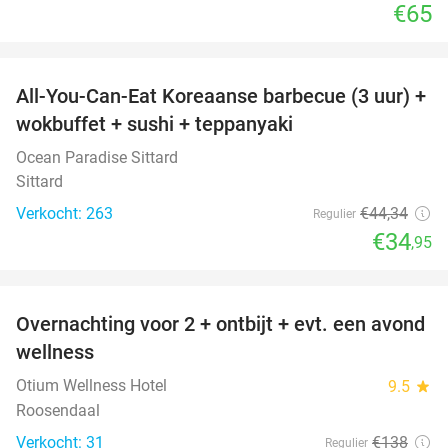
€65
favorite_border
All-You-Can-Eat Koreaanse barbecue (3 uur) +
21%
wokbuffet + sushi + teppanyaki
Ocean Paradise Sittard
Sittard
Verkocht: 263
€44
,34
Regulier
€34
,95
favorite_border
Overnachting voor 2 + ontbijt + evt. een avond
21%
wellness
Otium Wellness Hotel
9.5
star
Roosendaal
Verkocht: 31
€138
Regulier