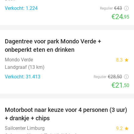
Verkocht: 1.224
€43
Regulier
€24
,95
favorite_border
Dagentree voor park Mondo Verde +
25%
onbeperkt eten en drinken
Mondo Verde
8.3
star
Landgraaf (13 km)
Verkocht: 31.413
€28
,50
Regulier
€21
,50
favorite_border
Motorboot naar keuze voor 4 personen (3 uur)
31%
+ drankje + chips
Sailcenter Limburg
9.2
star