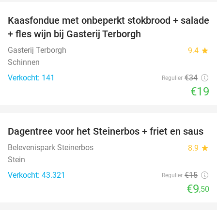
Kaasfondue met onbeperkt stokbrood + salade
44%
+ fles wijn bij Gasterij Terborgh
Gasterij Terborgh
9.4
star
Schinnen
Verkocht: 141
€34
Regulier
€19
favorite_border
Dagentree voor het Steinerbos + friet en saus
37%
Belevenispark Steinerbos
8.9
star
Stein
Verkocht: 43.321
€15
Regulier
€9
,50
favorite_border