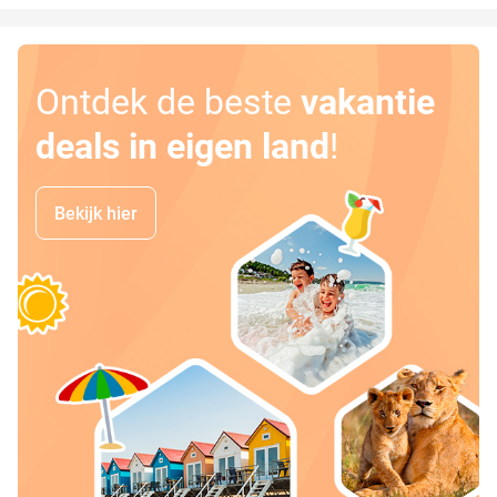
Ontdek de beste
vakantie
deals in eigen land
!
Bekijk hier