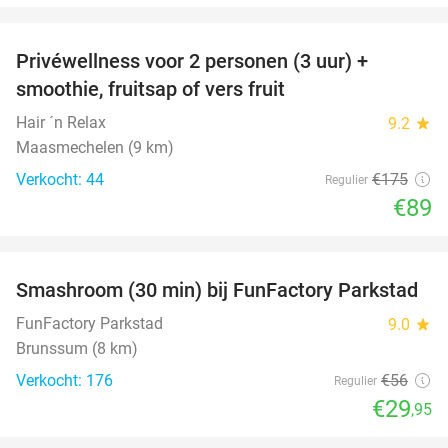
favorite_border
Privéwellness voor 2 personen (3 uur) +
49%
smoothie, fruitsap of vers fruit
Hair ´n Relax
9.2
star
Maasmechelen (9 km)
Verkocht: 44
€175
Regulier
€89
favorite_border
Smashroom (30 min) bij FunFactory Parkstad
47%
FunFactory Parkstad
9.0
star
Brunssum (8 km)
Verkocht: 176
€56
Regulier
€29
,95
favorite_border