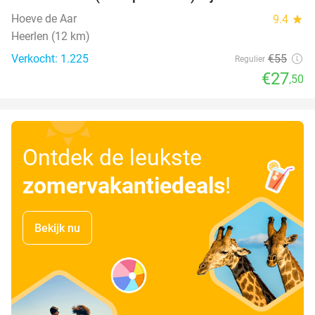
50%
Hoeve de Aar
9.4
star
Heerlen (12 km)
Verkocht: 1.225
€55
Regulier
€27
,50
Ontdek de leukste
zomervakantiedeals
!
Bekijk nu