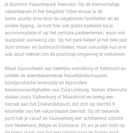
je Summio Vakantiepark Reevallis. Op dit kleinschalige
vakantiepark in het bergdorp Vijlen ervaar je de
beste
quality time
door de uitgebreide faciliteiten en de
unieke ligging. Je kunt hier ook gratis parkeren bij je
accommodatie of op het centrale parkeerterrein, waar ook
laadpalen aanwezig zijn. Op het park beleef je het hele jaar
door binnen- en buitenactiviteiten, maar natuurlijk kun je er
ook opuit trekken om de prachtige omgeving te verkennen.
Maak bijvoorbeeld een heerlijke wandeling of fietstocht en
ontdek de adembenemende heuvellandschappen,
bourgondische levensstijl en bijzondere
bezienswaardigheden van Zuid-Limburg. Verken sfeervolle
steden zoals Valkenburg of Maastricht en breng een
bezoek aan het Drielandenpunt, dat zich op slechts 8
kilometer van het vakantiepark bevindt. Op dit bekende
punt heb je vanaf de Vaalserberg een schitterend uitzicht
over Nederland, België en Duitsland. En als je dan toch op
de grens staat, dan ligt een citytrip naar de Duitse stad