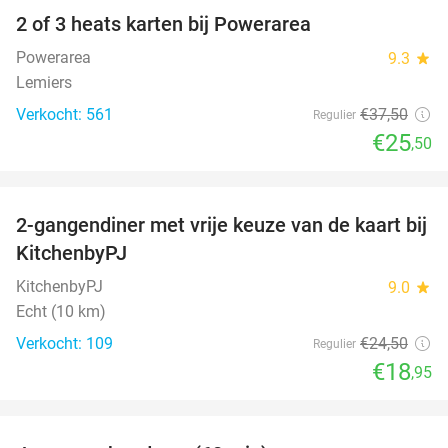
2 of 3 heats karten bij Powerarea
32%
Powerarea
9.3
star
Lemiers
Verkocht: 561
€37
,50
Regulier
€25
,50
favorite_border
2-gangendiner met vrije keuze van de kaart bij
23%
KitchenbyPJ
KitchenbyPJ
9.0
star
Echt (10 km)
Verkocht: 109
€24
,50
Regulier
€18
,95
favorite_border