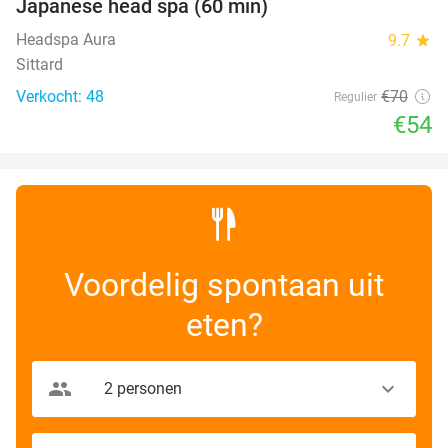
Japanese head spa (60 min)
23%
Headspa Aura
9.7
star
Sittard
Verkocht: 48
€70
Regulier
€54
Voordelig spontaan uit
eten?