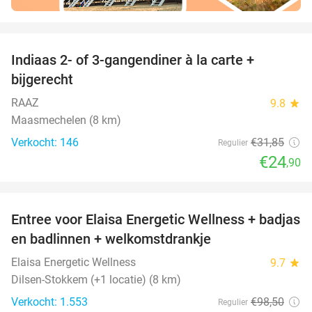
favorite_border
Indiaas 2- of 3-gangendiner à la carte +
22%
bijgerecht
RAAZ
9.8
star
Maasmechelen (8 km)
Verkocht: 146
€31
,85
Regulier
€24
,90
favorite_border
Entree voor Elaisa Energetic Wellness + badjas
34%
en badlinnen + welkomstdrankje
Elaisa Energetic Wellness
9.7
star
Dilsen-Stokkem (+1 locatie) (8 km)
Verkocht: 1.553
€98
,50
Regulier