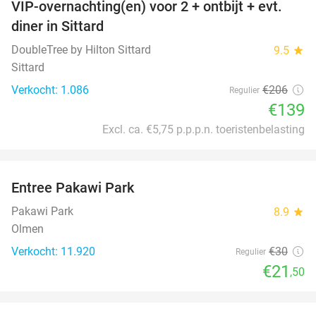
VIP-overnachting(en) voor 2 + ontbijt + evt.
33%
diner in Sittard
DoubleTree by Hilton Sittard
9.5
star
Sittard
Verkocht: 1.086
€206
Regulier
€139
Excl. ca. €5,75 p.p.p.n. toeristenbelasting
favorite_border
Entree Pakawi Park
28%
Pakawi Park
8.9
star
Olmen
Verkocht: 11.920
€30
Regulier
€21
,50
favorite_border