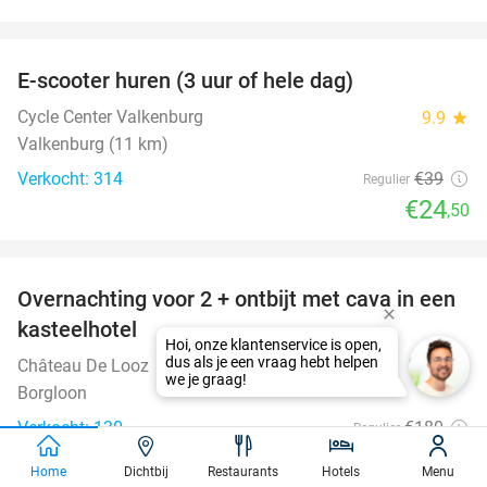
favorite_border
E-scooter huren (3 uur of hele dag)
37%
Cycle Center Valkenburg
9.9
star
Valkenburg (11 km)
Verkocht: 314
€39
Regulier
€24
,50
favorite_border
Overnachting voor 2 + ontbijt met cava in een
48%
kasteelhotel
Château De Looz
9.3
star
Borgloon
Verkocht: 130
€180
Regulier
€94
Home
Dichtbij
Restaurants
Hotels
Menu