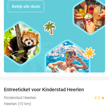
Bekijk alle deals
favorite_border
Entreeticket voor Kinderstad Heerlen
32%
Kinderstad Heerlen
8.9
star
Heerlen (10 km)