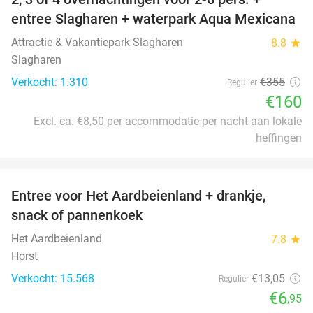
55%
entree Slagharen + waterpark Aqua Mexicana
Attractie & Vakantiepark Slagharen
8.8
star
Slagharen
Verkocht: 1.310
€355
Regulier
€160
Excl. ca. €8,50 per accommodatie per nacht aan lokale
heffingen
favorite_border
Entree voor Het Aardbeienland + drankje,
47%
snack of pannenkoek
Het Aardbeienland
7.8
star
Horst
Verkocht: 15.568
€13
,05
Regulier
€6
,95