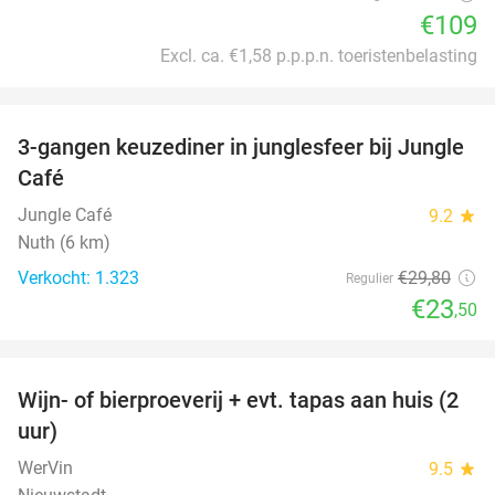
€109
Excl. ca. €1,58 p.p.p.n. toeristenbelasting
favorite_border
3-gangen keuzediner in junglesfeer bij Jungle
21%
Café
Jungle Café
9.2
star
Nuth (6 km)
Verkocht: 1.323
€29
,80
Regulier
€23
,50
favorite_border
Wijn- of bierproeverij + evt. tapas aan huis (2
50%
uur)
WerVin
9.5
star