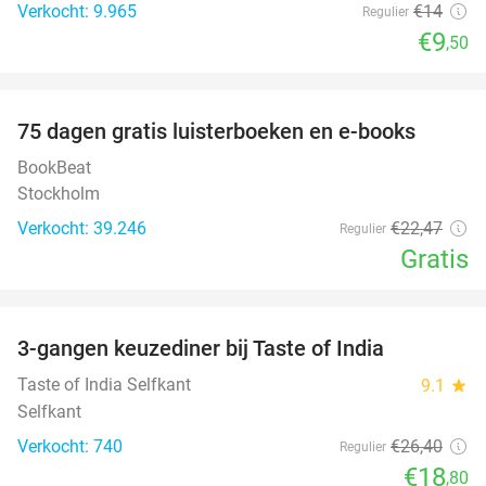
Verkocht: 9.965
€14
Regulier
€9
,50
favorite_border
100%
75 dagen gratis luisterboeken en e-books
BookBeat
Stockholm
Verkocht: 39.246
€22
,47
Regulier
Gratis
favorite_border
3-gangen keuzediner bij Taste of India
29%
Taste of India Selfkant
9.1
star
Selfkant
Verkocht: 740
€26
,40
Regulier
€18
,80