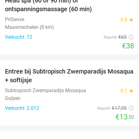
Head spa (60 of 90 min) of
42%
ontspanningsmassage (60 min)
PriSense
9.8
star
Maasmechelen (8 km)
Verkocht: 72
€65
Regulier
€38
favorite_border
Entree bij Subtropisch Zwemparadijs Mosaqua
25%
+ softijsje
Subtropisch Zwemparadijs Mosaqua
8.2
star
Gulpen
Verkocht: 2.012
€17
,95
Regulier
€13
,50
favorite_border