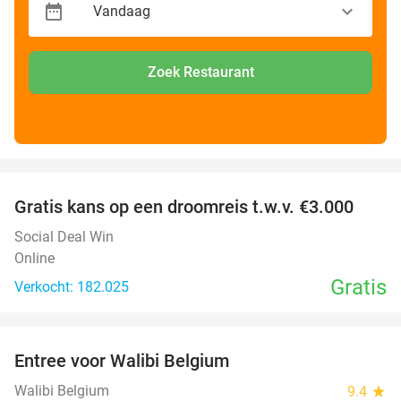
Zoek Restaurant
favorite_border
Gratis kans op een droomreis t.w.v. €3.000
Social Deal Win
Online
Gratis
Verkocht: 182.025
favorite_border
Entree voor Walibi Belgium
35%
Walibi Belgium
9.4
star