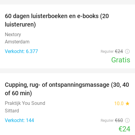
favorite_border
100%
60 dagen luisterboeken en e-books (20
luisteruren)
Nextory
Amsterdam
Verkocht: 6.377
€24
Regulier
Gratis
favorite_border
Cupping, rug- of ontspanningsmassage (30, 40
60%
of 60 min)
Praktijk You Sound
10.0
star
Sittard
Verkocht: 144
€60
Regulier
€24