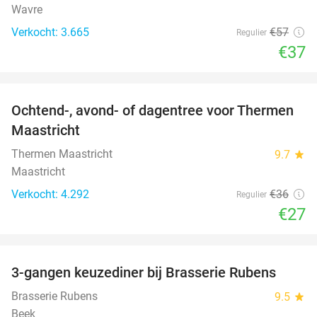
Wavre
Verkocht: 3.665
€57
Regulier
€37
favorite_border
Ochtend-, avond- of dagentree voor Thermen
25%
Maastricht
Thermen Maastricht
9.7
star
Maastricht
Verkocht: 4.292
€36
Regulier
€27
favorite_border
3-gangen keuzediner bij Brasserie Rubens
42%
Brasserie Rubens
9.5
star
Beek