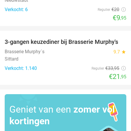
Nieuwstadt
Verkocht: 6
€20
Regulier
€9
,95
favorite_border
3-gangen keuzediner bij Brasserie Murphy's
35%
Brasserie Murphy´s
9.7
star
Sittard
Verkocht: 1.140
€33
,95
Regulier
€21
,95
Geniet van een
zomer vol
kortingen