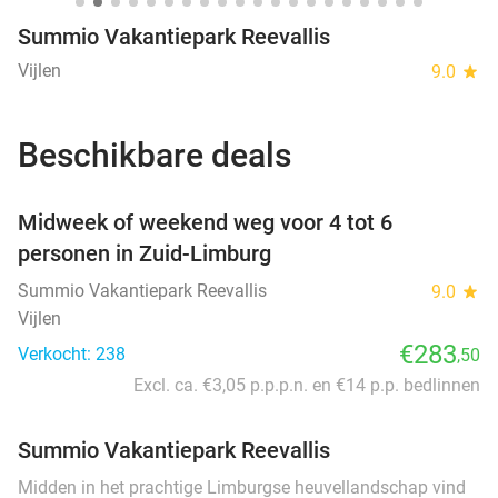
Summio Vakantiepark Reevallis
Vijlen
9.0
star
Beschikbare deals
favorite_border
Midweek of weekend weg voor 4 tot 6
personen in Zuid-Limburg
Summio Vakantiepark Reevallis
9.0
star
Vijlen
€283
Verkocht: 238
,50
Excl. ca. €3,05 p.p.p.n. en €14 p.p. bedlinnen
Summio Vakantiepark Reevallis
Midden in het prachtige Limburgse heuvellandschap vind