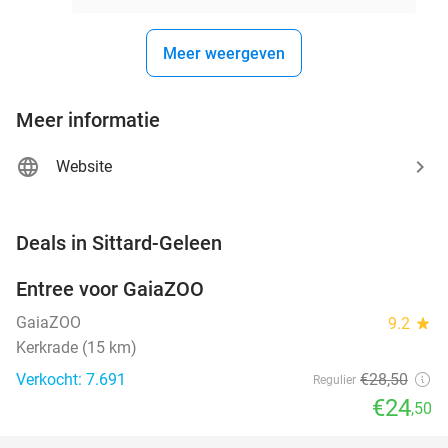
Meer weergeven
Meer informatie
Website
favorite_border
Deals in Sittard-Geleen
Entree voor GaiaZOO
14%
GaiaZOO
9.2
star
Kerkrade (15 km)
Verkocht: 7.691
€28
,50
Regulier
€24
,50
favorite_border