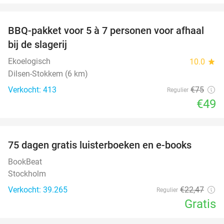
favorite_border
BBQ-pakket voor 5 à 7 personen voor afhaal
35%
bij de slagerij
Ekoelogisch
10.0
star
Dilsen-Stokkem (6 km)
Verkocht: 413
€75
Regulier
€49
favorite_border
100%
75 dagen gratis luisterboeken en e-books
BookBeat
Stockholm
Verkocht: 39.265
€22
,47
Regulier
Gratis
favorite_border