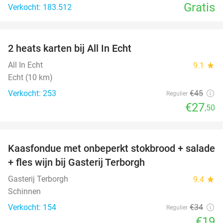
Gratis
Verkocht: 183.512
favorite_border
2 heats karten bij All In Echt
39%
All In Echt
9.1
star
Echt (10 km)
Verkocht: 253
€45
Regulier
€27
,50
favorite_border
Kaasfondue met onbeperkt stokbrood + salade
44%
+ fles wijn bij Gasterij Terborgh
Gasterij Terborgh
9.4
star
Schinnen
Verkocht: 154
€34
Regulier
€19