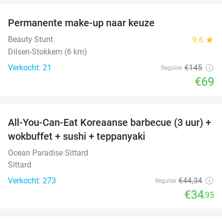
Permanente make-up naar keuze
52%
Beauty Stunt
9.6
star
Dilsen-Stokkem (6 km)
Verkocht: 21
€145
Regulier
€69
favorite_border
All-You-Can-Eat Koreaanse barbecue (3 uur) +
21%
wokbuffet + sushi + teppanyaki
Ocean Paradise Sittard
Sittard
Verkocht: 273
€44
,34
Regulier
€34
,95