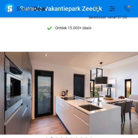

Summio Vakantiepark Zeedijk
Bereikbaar vanaf 07:00
Ontdek 15.000+ deals
7 dagen per week beschikbaar
10+ miljoen leden
9,4
op basis van
205.981 reviews
Ontdek 15.000+ deals
7 dagen per week beschikbaar
10+ miljoen leden