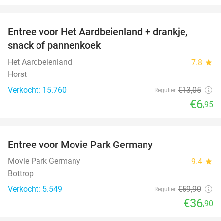
favorite_border
Entree voor Het Aardbeienland + drankje,
47%
snack of pannenkoek
Het Aardbeienland
7.8
star
Horst
Verkocht: 15.760
€13
,05
Regulier
€6
,95
favorite_border
Entree voor Movie Park Germany
38%
Movie Park Germany
9.4
star
Bottrop
Verkocht: 5.549
€59
,90
Regulier
€36
,90
favorite_border