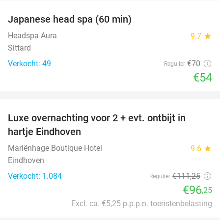
Japanese head spa (60 min)
23%
Headspa Aura
9.7
star
Sittard
Verkocht: 49
€70
Regulier
€54
favorite_border
Luxe overnachting voor 2 + evt. ontbijt in
14%
hartje Eindhoven
Mariënhage Boutique Hotel
9.6
star
Eindhoven
Verkocht: 1.084
€111
,25
Regulier
€96
,25
Excl. ca. €5,25 p.p.p.n. toeristenbelasting
favorite_border