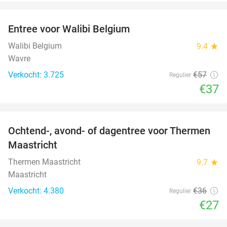
favorite_border
Entree voor Walibi Belgium
35%
Walibi Belgium
9.4
star
Wavre
Verkocht: 3.725
€57
Regulier
€37
favorite_border
Ochtend-, avond- of dagentree voor Thermen
25%
Maastricht
Thermen Maastricht
9.7
star
Maastricht
Verkocht: 4.380
€36
Regulier
€27
favorite_border