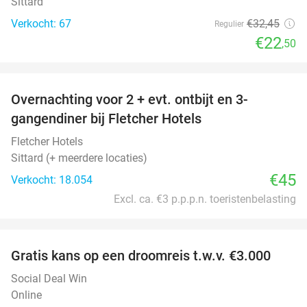
Sittard
Verkocht: 67
€32
,45
Regulier
€22
,50
favorite_border
Overnachting voor 2 + evt. ontbijt en 3-
gangendiner bij Fletcher Hotels
Fletcher Hotels
Sittard (+ meerdere locaties)
€45
Verkocht: 18.054
Excl. ca. €3 p.p.p.n. toeristenbelasting
favorite_border
Gratis kans op een droomreis t.w.v. €3.000
Social Deal Win
Online