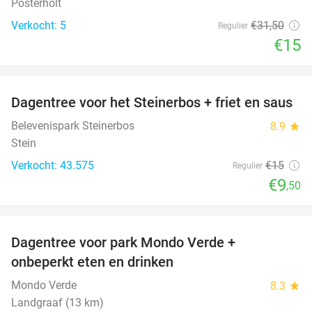
Posterholt
Verkocht: 5
€31
,50
Regulier
€15
favorite_border
Dagentree voor het Steinerbos + friet en saus
37%
Belevenispark Steinerbos
8.9
star
Stein
Verkocht: 43.575
€15
Regulier
€9
,50
favorite_border
Dagentree voor park Mondo Verde +
25%
onbeperkt eten en drinken
Mondo Verde
8.3
star
Landgraaf (13 km)