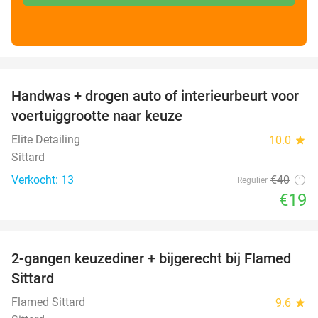
favorite_border
Handwas + drogen auto of interieurbeurt voor
53%
voertuiggrootte naar keuze
Elite Detailing
10.0
star
Sittard
Verkocht: 13
€40
Regulier
€19
favorite_border
2-gangen keuzediner + bijgerecht bij Flamed
31%
Sittard
Flamed Sittard
9.6
star