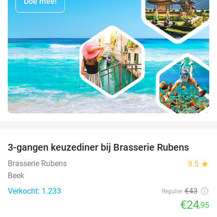
Doe mee!
favorite_border
3-gangen keuzediner bij Brasserie Rubens
42%
Brasserie Rubens
9.5
star
Beek
Verkocht: 1.233
€43
Regulier
€24
,95