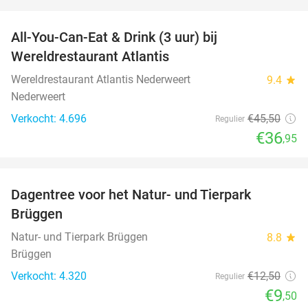
favorite_border
All-You-Can-Eat & Drink (3 uur) bij
19%
Wereldrestaurant Atlantis
Wereldrestaurant Atlantis Nederweert
9.4
star
Nederweert
Verkocht: 4.696
€45
,50
Regulier
€36
,95
favorite_border
Dagentree voor het Natur- und Tierpark
24%
Brüggen
Natur- und Tierpark Brüggen
8.8
star
Brüggen
Verkocht: 4.320
€12
,50
Regulier
€9
,50