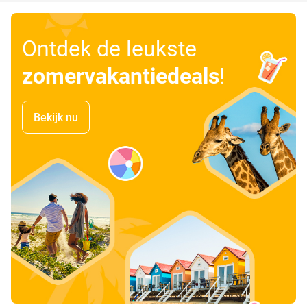
Ontdek de leukste
zomervakantiedeals
!
Bekijk nu