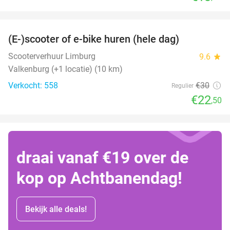
favorite_border
(E-)scooter of e-bike huren (hele dag)
25%
Scooterverhuur Limburg
9.6
star
Valkenburg (+1 locatie) (10 km)
Verkocht: 558
€30
Regulier
€22
,50
draai vanaf €19 over de
kop op Achtbanendag!
Bekijk alle deals!