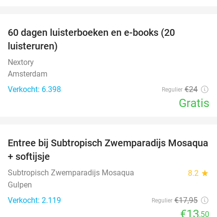
favorite_border
100%
60 dagen luisterboeken en e-books (20
luisteruren)
Nextory
Amsterdam
Verkocht: 6.398
€24
Regulier
Gratis
favorite_border
Entree bij Subtropisch Zwemparadijs Mosaqua
25%
+ softijsje
Subtropisch Zwemparadijs Mosaqua
8.2
star
Gulpen
Verkocht: 2.119
€17
,95
Regulier
€13
,50