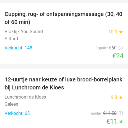
Cupping, rug- of ontspanningsmassage (30, 40
60%
of 60 min)
Praktijk You Sound
10.0
star
Sittard
Verkocht: 148
€60
Regulier
€24
favorite_border
12-uurtje naar keuze of luxe brood-borrelplank
21%
bij Lunchroom de Kloes
Lunchroom de Kloes
9.8
star
Geleen
Verkocht: 65
€14
,50
Regulier
€11
,50