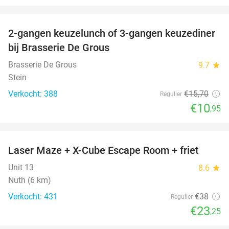
favorite_border
2-gangen keuzelunch of 3-gangen keuzediner
30%
bij Brasserie De Grous
Brasserie De Grous
9.7
star
Stein
Verkocht: 388
€15
,70
Regulier
€10
,95
favorite_border
Laser Maze + X-Cube Escape Room + friet
39%
Unit 13
8.6
star
Nuth (6 km)
Verkocht: 431
€38
Regulier
€23
,25
favorite_border