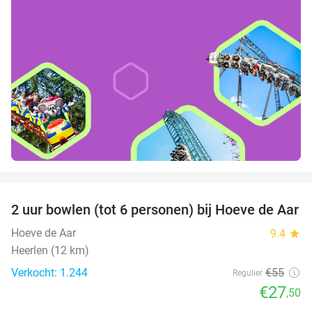
favorite_border
2 uur bowlen (tot 6 personen) bij Hoeve de Aar
50%
Hoeve de Aar
9.4
star
Heerlen (12 km)
Verkocht: 1.244
€55
Regulier
€27
,50