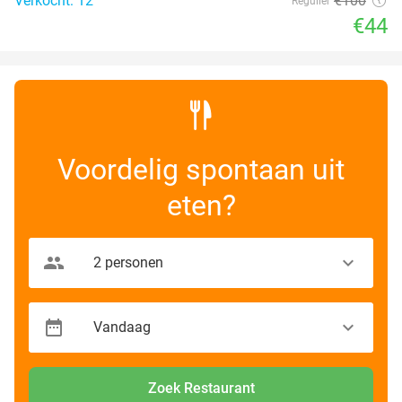
Verkocht: 12
€100
Regulier
€44
Voordelig spontaan uit
eten?
Zoek Restaurant