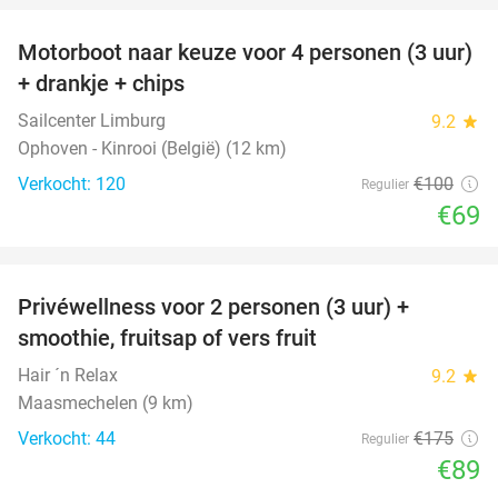
Motorboot naar keuze voor 4 personen (3 uur)
31%
+ drankje + chips
Sailcenter Limburg
9.2
star
Ophoven - Kinrooi (België) (12 km)
Verkocht: 120
€100
Regulier
€69
favorite_border
Privéwellness voor 2 personen (3 uur) +
49%
smoothie, fruitsap of vers fruit
Hair ´n Relax
9.2
star
Maasmechelen (9 km)
Verkocht: 44
€175
Regulier
€89