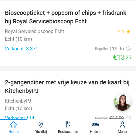
Bioscoopticket + popcorn of chips + frisdrank
34%
bij Royal Servicebioscoop Echt
Royal Servicebioscoop Echt
9.1
star
Echt (10 km)
Verkocht: 3.371
€19
,95
Regulier
€13
,25
favorite_border
2-gangendiner met vrije keuze van de kaart bij
23%
KitchenbyPJ
KitchenbyPJ
9.0
star
Echt (10 km)
Verkocht: 114
€24
,50
Regulier
€18
,95
Home
Dichtbij
Restaurants
Hotels
Menu