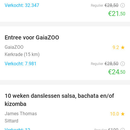
Verkocht: 32.347
€28
,50
Regulier
€21
,50
favorite_border
Entree voor GaiaZOO
14%
GaiaZOO
9.2
star
Kerkrade (15 km)
Verkocht: 7.981
€28
,50
Regulier
€24
,50
favorite_border
10 weken danslessen salsa, bachata en/of
56%
kizomba
James Thomas
10.0
star
Sittard