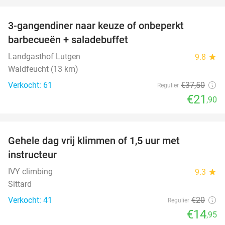
favorite_border
3-gangendiner naar keuze of onbeperkt
42%
barbecueën + saladebuffet
Landgasthof Lutgen
9.8
star
Waldfeucht (13 km)
Verkocht: 61
€37
,50
Regulier
€21
,90
favorite_border
Gehele dag vrij klimmen of 1,5 uur met
25%
instructeur
IVY climbing
9.3
star
Sittard
Verkocht: 41
€20
Regulier
€14
,95