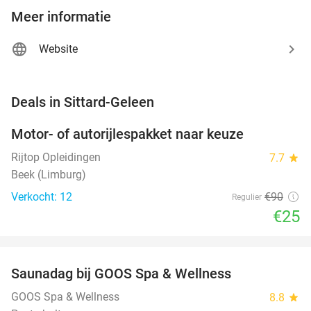
Meer informatie
Website
favorite_border
Deals in Sittard-Geleen
Motor- of autorijlespakket naar keuze
72%
Rijtop Opleidingen
7.7
star
Beek (Limburg)
Verkocht: 12
€90
Regulier
€25
favorite_border
Saunadag bij GOOS Spa & Wellness
52%
NEW
TODAY
GOOS Spa & Wellness
8.8
star