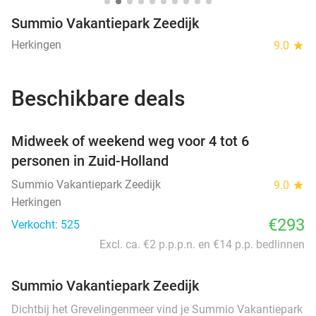
Summio Vakantiepark Zeedijk
Herkingen
9.0
star
Beschikbare deals
favorite_border
Midweek of weekend weg voor 4 tot 6
personen in Zuid-Holland
Summio Vakantiepark Zeedijk
9.0
star
Herkingen
€293
Verkocht: 525
Excl. ca. €2 p.p.p.n. en €14 p.p. bedlinnen
Summio Vakantiepark Zeedijk
Dichtbij het Grevelingenmeer vind je Summio Vakantiepark