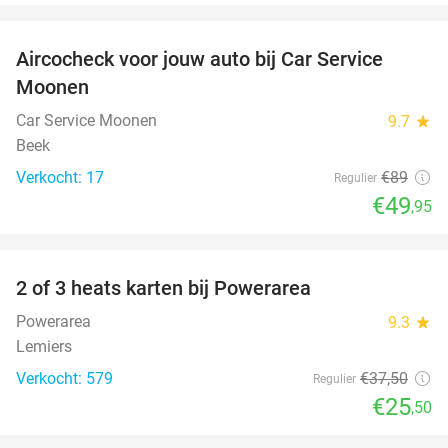
favorite_border
Aircocheck voor jouw auto bij Car Service
44%
Moonen
Car Service Moonen
9.7
star
Beek
Verkocht: 17
€89
Regulier
€49
,95
favorite_border
2 of 3 heats karten bij Powerarea
32%
Powerarea
9.3
star
Lemiers
Verkocht: 579
€37
,50
Regulier
€25
,50