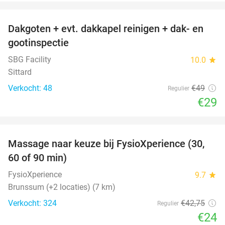
favorite_border
Dakgoten + evt. dakkapel reinigen + dak- en
41%
gootinspectie
SBG Facility
10.0
star
Sittard
Verkocht: 48
€49
Regulier
€29
favorite_border
Massage naar keuze bij FysioXperience (30,
44%
60 of 90 min)
FysioXperience
9.7
star
Brunssum (+2 locaties) (7 km)
Verkocht: 324
€42
,75
Regulier
€24