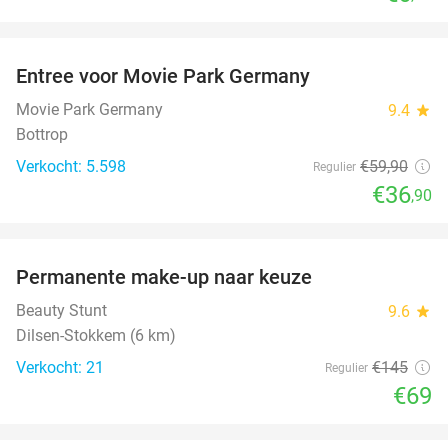
favorite_border
Entree voor Movie Park Germany
38%
Movie Park Germany
9.4
star
Bottrop
Verkocht: 5.598
€59
,90
Regulier
€36
,90
favorite_border
Permanente make-up naar keuze
52%
Beauty Stunt
9.6
star
Dilsen-Stokkem (6 km)
Verkocht: 21
€145
Regulier
€69
favorite_border