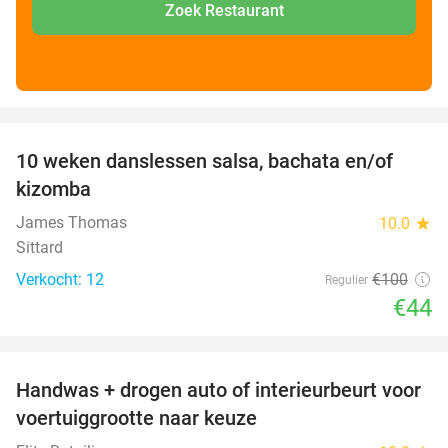
Zoek Restaurant
favorite_border
10 weken danslessen salsa, bachata en/of
56%
kizomba
James Thomas
10.0
star
Sittard
Verkocht: 12
€100
Regulier
€44
favorite_border
Handwas + drogen auto of interieurbeurt voor
53%
voertuiggrootte naar keuze