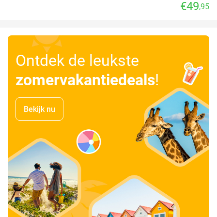
€49
,95
Ontdek de leukste
zomervakantiedeals
!
Bekijk nu