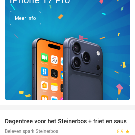
Meer info
favorite_border
Dagentree voor het Steinerbos + friet en saus
37%
Belevenispark Steinerbos
8.9
star