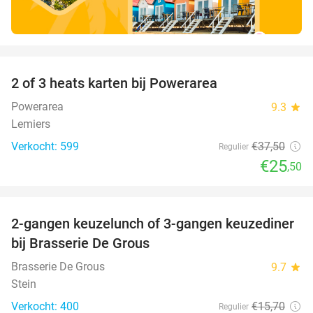
favorite_border
2 of 3 heats karten bij Powerarea
32%
Powerarea
9.3
star
Lemiers
Verkocht: 599
€37
,50
Regulier
€25
,50
favorite_border
2-gangen keuzelunch of 3-gangen keuzediner
30%
bij Brasserie De Grous
Brasserie De Grous
9.7
star
Stein
Verkocht: 400
€15
,70
Regulier