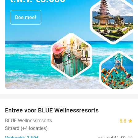
Doe mee!
favorite_border
Entree voor BLUE Wellnessresorts
48%
BLUE Wellnessresorts
8.8
star
Sittard (+4 locaties)