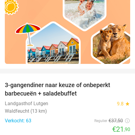
favorite_border
3-gangendiner naar keuze of onbeperkt
42%
barbecueën + saladebuffet
Landgasthof Lutgen
9.8
star
Waldfeucht (13 km)
Verkocht: 63
€37
,50
Regulier
€21
,90