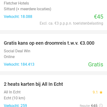
Fletcher Hotels
Sittard (+ meerdere locaties)
€45
Verkocht: 18.088
Excl. ca. €3 p.p.p.n. toeristenbelasting
favorite_border
Gratis kans op een droomreis t.w.v. €3.000
Social Deal Win
Online
Gratis
Verkocht: 184.413
favorite_border
2 heats karten bij All In Echt
39%
All In Echt
9.1
star
Echt (10 km)
Verkocht: 259
€45
Regulier