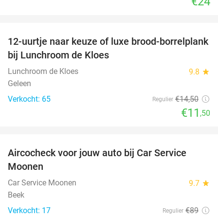
€24
favorite_border
12-uurtje naar keuze of luxe brood-borrelplank
21%
bij Lunchroom de Kloes
Lunchroom de Kloes
9.8
star
Geleen
Verkocht: 65
€14
,50
Regulier
€11
,50
favorite_border
Aircocheck voor jouw auto bij Car Service
44%
Moonen
Car Service Moonen
9.7
star
Beek
Verkocht: 17
€89
Regulier