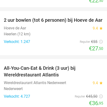
€22
,50
favorite_border
2 uur bowlen (tot 6 personen) bij Hoeve de Aar
50%
Hoeve de Aar
9.4
star
Heerlen (12 km)
Verkocht: 1.247
€55
Regulier
€27
,50
favorite_border
All-You-Can-Eat & Drink (3 uur) bij
19%
Wereldrestaurant Atlantis
Wereldrestaurant Atlantis Nederweert
9.4
star
Nederweert
Verkocht: 4.727
€45
,50
Regulier
€36
,95