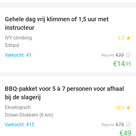
favorite_border
Gehele dag vrij klimmen of 1,5 uur met
25%
instructeur
IVY climbing
9.3
star
Sittard
Verkocht: 41
€20
Regulier
€14
,95
favorite_border
BBQ-pakket voor 5 à 7 personen voor afhaal
35%
bij de slagerij
Ekoelogisch
10.0
star
Dilsen-Stokkem (6 km)
Verkocht: 415
€75
Regulier
€49