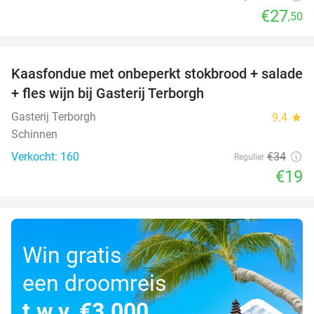
€27
,50
favorite_border
Kaasfondue met onbeperkt stokbrood + salade
44%
+ fles wijn bij Gasterij Terborgh
Gasterij Terborgh
9.4
star
Schinnen
Verkocht: 160
€34
Regulier
€19
Win gratis
een droomreis
t.w.v. €3.000