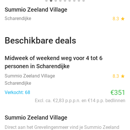
Summio Zeeland Village
Scharendijke
8.3
star
Beschikbare deals
favorite_border
Midweek of weekend weg voor 4 tot 6
personen in Scharendijke
Summio Zeeland Village
8.3
star
Scharendijke
€351
Verkocht: 68
Excl. ca. €2,83 p.p.p.n. en €14 p.p. bedlinnen
Summio Zeeland Village
Direct aan het Grevelingenmeer vind je Summio Zeeland