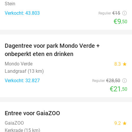
Stein
Verkocht: 43.803
€15
Regulier
€9
,50
favorite_border
Dagentree voor park Mondo Verde +
25%
onbeperkt eten en drinken
Mondo Verde
8.3
star
Landgraaf (13 km)
Verkocht: 32.827
€28
,50
Regulier
€21
,50
favorite_border
Entree voor GaiaZOO
14%
GaiaZOO
9.2
star
Kerkrade (15 km)