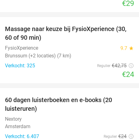
€29
favorite_border
Massage naar keuze bij FysioXperience (30,
44%
60 of 90 min)
FysioXperience
9.7
star
Brunssum (+2 locaties) (7 km)
Verkocht: 325
€42
,75
Regulier
€24
favorite_border
100%
60 dagen luisterboeken en e-books (20
luisteruren)
Nextory
Amsterdam
Verkocht: 6.407
€24
Regulier