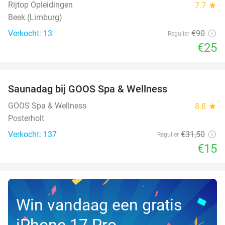
Rijtop Opleidingen
7.7
star
Beek (Limburg)
Verkocht: 13
€90
Regulier
€25
favorite_border
Saunadag bij GOOS Spa & Wellness
52%
NEW
TODAY
GOOS Spa & Wellness
8.8
star
Posterholt
Verkocht: 137
€31
,50
Regulier
€15
Win vandaag een gratis
iPhone 17 Pro