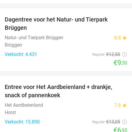
favorite_border
Dagentree voor het Natur- und Tierpark
24%
Brüggen
Natur- und Tierpark Brüggen
8.8
star
Brüggen
Verkocht: 4.431
€12
,50
Regulier
€9
,50
favorite_border
Entree voor Het Aardbeienland + drankje,
47%
snack of pannenkoek
Het Aardbeienland
7.8
star
Horst
Verkocht: 15.890
€13
,05
Regulier
€6
,95