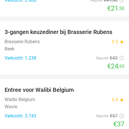
Verkocht: 2.606
€41
,50
Regulier
€21
,50
favorite_border
3-gangen keuzediner bij Brasserie Rubens
42%
Brasserie Rubens
9.5
star
Beek
Verkocht: 1.238
€43
Regulier
€24
,95
favorite_border
Entree voor Walibi Belgium
35%
Walibi Belgium
9.4
star
Wavre
Verkocht: 3.743
€57
Regulier
€37