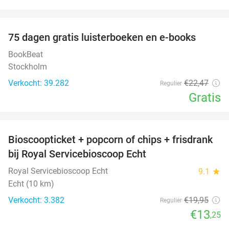
favorite_border
100%
75 dagen gratis luisterboeken en e-books
BookBeat
Stockholm
Verkocht: 39.282
€22
,47
Regulier
Gratis
favorite_border
Bioscoopticket + popcorn of chips + frisdrank
34%
bij Royal Servicebioscoop Echt
Royal Servicebioscoop Echt
9.1
star
Echt (10 km)
Verkocht: 3.382
€19
,95
Regulier
€13
,25