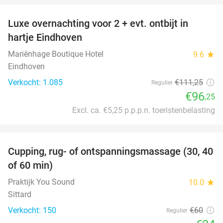
Luxe overnachting voor 2 + evt. ontbijt in
14%
hartje Eindhoven
Mariënhage Boutique Hotel
9.6
star
Eindhoven
Verkocht: 1.085
€111
,25
Regulier
€96
,25
Excl. ca. €5,25 p.p.p.n. toeristenbelasting
favorite_border
Cupping, rug- of ontspanningsmassage (30, 40
60%
of 60 min)
Praktijk You Sound
10.0
star
Sittard
Verkocht: 150
€60
Regulier