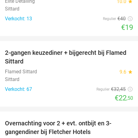
Elite Detailing
10.0
star
Sittard
Verkocht: 13
€40
Regulier
€19
favorite_border
2-gangen keuzediner + bijgerecht bij Flamed
31%
Sittard
Flamed Sittard
9.6
star
Sittard
Verkocht: 67
€32
,45
Regulier
€22
,50
favorite_border
Overnachting voor 2 + evt. ontbijt en 3-
gangendiner bij Fletcher Hotels