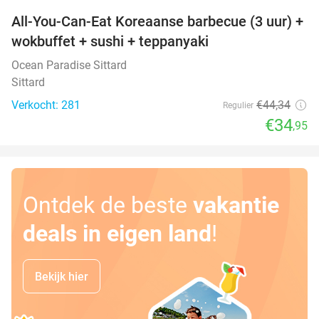
All-You-Can-Eat Koreaanse barbecue (3 uur) +
21%
wokbuffet + sushi + teppanyaki
Ocean Paradise Sittard
Sittard
Verkocht: 281
€44
,34
Regulier
€34
,95
Ontdek de beste
vakantie
deals in eigen land
!
Bekijk hier