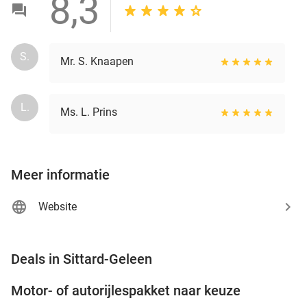
8,3
S.
Mr. S. Knaapen
L.
Ms. L. Prins
Meer informatie
Website
favorite_border
Deals in Sittard-Geleen
Motor- of autorijlespakket naar keuze
72%