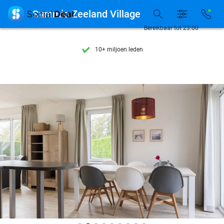
Ontdek 15.000+ deals

Summio Zeeland Village
7 dagen per week beschikbaar
Bereikbaar tot 23:00
10+ miljoen leden
9,4
op basis van
206.026 reviews
Ontdek 15.000+ deals
7 dagen per week beschikbaar
10+ miljoen leden