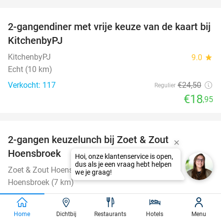
favorite_border
2-gangendiner met vrije keuze van de kaart bij
23%
KitchenbyPJ
KitchenbyPJ
9.0
star
Echt (10 km)
Verkocht: 117
€24
,50
Regulier
€18
,95
favorite_border
2-gangen keuzelunch bij Zoet & Zout
48%
Hoensbroek
Zoet & Zout Hoensbroek
9.4
star
Hoensbroek (7 km)
Verkocht: 308
€12
,50
Regulier
€6
,50
Home
Dichtbij
Restaurants
Hotels
Menu