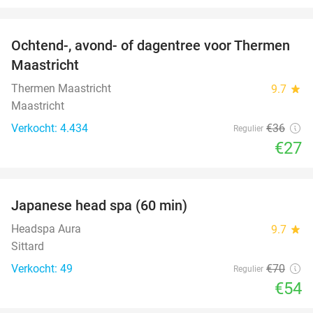
favorite_border
Ochtend-, avond- of dagentree voor Thermen
25%
Maastricht
Thermen Maastricht
9.7
star
Maastricht
Verkocht: 4.434
€36
Regulier
€27
favorite_border
Japanese head spa (60 min)
23%
Headspa Aura
9.7
star
Sittard
Verkocht: 49
€70
Regulier
€54
favorite_border