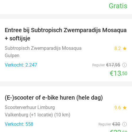
Gratis
favorite_border
Entree bij Subtropisch Zwemparadijs Mosaqua
25%
+ softijsje
Subtropisch Zwemparadijs Mosaqua
8.2
star
Gulpen
Verkocht: 2.247
€17
,95
Regulier
€13
,50
favorite_border
(E-)scooter of e-bike huren (hele dag)
25%
Scooterverhuur Limburg
9.6
star
Valkenburg (+1 locatie) (10 km)
Verkocht: 558
€30
Regulier