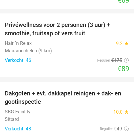
€69
favorite_border
Privéwellness voor 2 personen (3 uur) +
49%
smoothie, fruitsap of vers fruit
Hair ´n Relax
9.2
star
Maasmechelen (9 km)
Verkocht: 46
€175
Regulier
€89
favorite_border
Dakgoten + evt. dakkapel reinigen + dak- en
41%
gootinspectie
SBG Facility
10.0
star
Sittard
Verkocht: 48
€49
Regulier