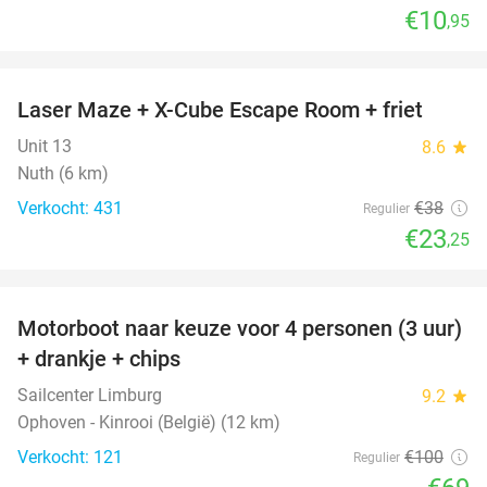
€10
,95
favorite_border
Laser Maze + X-Cube Escape Room + friet
39%
Unit 13
8.6
star
Nuth (6 km)
Verkocht: 431
€38
Regulier
€23
,25
favorite_border
Motorboot naar keuze voor 4 personen (3 uur)
31%
+ drankje + chips
Sailcenter Limburg
9.2
star
Ophoven - Kinrooi (België) (12 km)
Verkocht: 121
€100
Regulier