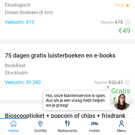
Ekoelogisch
10.0
star
Dilsen-Stokkem (6 km)
Verkocht: 415
€75
Regulier
€49
favorite_border
100%
75 dagen gratis luisterboeken en e-books
BookBeat
Stockholm
Verkocht: 39.280
€22
,47
Regulier
Gratis
favorite_border
Bioscoopticket + popcorn of chips + frisdrank
34%
bij Royal Servicebioscoop Echt
Home
Dichtbij
Restaurants
Hotels
Menu
Royal Servicebioscoop Echt
9.1
star