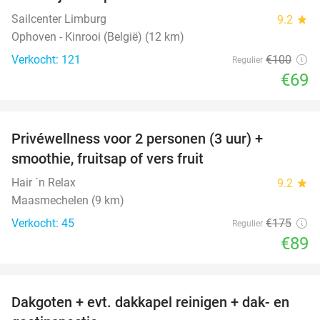
Sailcenter Limburg
9.2
star
Ophoven - Kinrooi (België) (12 km)
Verkocht: 121
€100
Regulier
€69
favorite_border
Privéwellness voor 2 personen (3 uur) +
49%
smoothie, fruitsap of vers fruit
Hair ´n Relax
9.2
star
Maasmechelen (9 km)
Verkocht: 45
€175
Regulier
€89
favorite_border
Dakgoten + evt. dakkapel reinigen + dak- en
41%