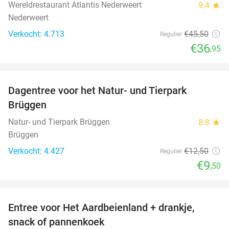
Wereldrestaurant Atlantis Nederweert
9.4
star
Nederweert
Verkocht: 4.713
€45
,50
Regulier
€36
,95
favorite_border
Dagentree voor het Natur- und Tierpark
24%
Brüggen
Natur- und Tierpark Brüggen
8.8
star
Brüggen
Verkocht: 4.427
€12
,50
Regulier
€9
,50
favorite_border
Entree voor Het Aardbeienland + drankje,
47%
snack of pannenkoek