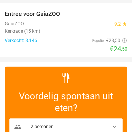
Entree voor GaiaZOO
14%
GaiaZOO
9.2
star
Kerkrade (15 km)
Verkocht: 8.146
€28
,50
Regulier
€24
,50
Voordelig spontaan uit
eten?