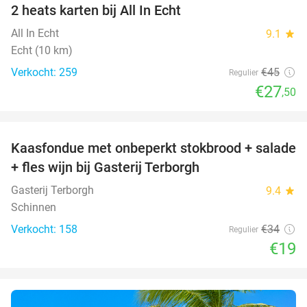
2 heats karten bij All In Echt
39%
All In Echt
9.1
star
Echt (10 km)
Verkocht: 259
€45
Regulier
€27
,50
favorite_border
Kaasfondue met onbeperkt stokbrood + salade
44%
+ fles wijn bij Gasterij Terborgh
Gasterij Terborgh
9.4
star
Schinnen
Verkocht: 158
€34
Regulier
€19