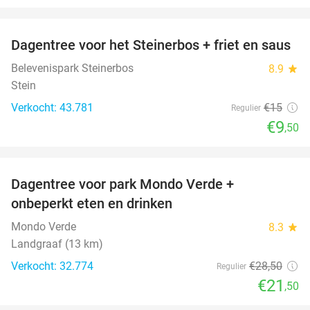
favorite_border
Dagentree voor het Steinerbos + friet en saus
37%
Belevenispark Steinerbos
8.9
star
Stein
Verkocht: 43.781
€15
Regulier
€9
,50
favorite_border
Dagentree voor park Mondo Verde +
25%
onbeperkt eten en drinken
Mondo Verde
8.3
star
Landgraaf (13 km)
Verkocht: 32.774
€28
,50
Regulier
€21
,50
favorite_border