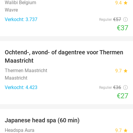
Walibi Belgium
9.4
star
Wavre
Verkocht: 3.737
€57
Regulier
€37
favorite_border
Ochtend-, avond- of dagentree voor Thermen
25%
Maastricht
Thermen Maastricht
9.7
star
Maastricht
Verkocht: 4.423
€36
Regulier
€27
favorite_border
Japanese head spa (60 min)
23%
Headspa Aura
9.7
star