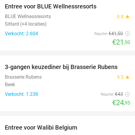
Entree voor BLUE Wellnessresorts
48%
BLUE Wellnessresorts
8.8
star
Sittard (+4 locaties)
Verkocht: 2.604
€41
,50
Regulier
€21
,50
favorite_border
3-gangen keuzediner bij Brasserie Rubens
42%
Brasserie Rubens
9.5
star
Beek
Verkocht: 1.238
€43
Regulier
€24
,95
favorite_border
Entree voor Walibi Belgium
35%