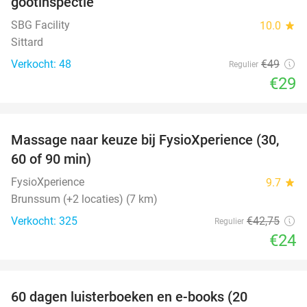
gootinspectie
SBG Facility
10.0
star
Sittard
Verkocht: 48
€49
Regulier
€29
favorite_border
Massage naar keuze bij FysioXperience (30,
44%
60 of 90 min)
FysioXperience
9.7
star
Brunssum (+2 locaties) (7 km)
Verkocht: 325
€42
,75
Regulier
€24
favorite_border
100%
60 dagen luisterboeken en e-books (20