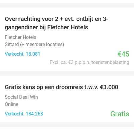
favorite_border
Overnachting voor 2 + evt. ontbijt en 3-
gangendiner bij Fletcher Hotels
Fletcher Hotels
Sittard (+ meerdere locaties)
€45
Verkocht: 18.081
Excl. ca. €3 p.p.p.n. toeristenbelasting
favorite_border
Gratis kans op een droomreis t.w.v. €3.000
Social Deal Win
Online
Gratis
Verkocht: 184.263
favorite_border