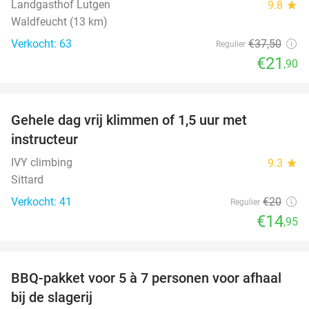
Landgasthof Lutgen
9.8
star
Waldfeucht (13 km)
Verkocht: 63
€37
,50
Regulier
€21
,90
favorite_border
Gehele dag vrij klimmen of 1,5 uur met
25%
instructeur
IVY climbing
9.3
star
Sittard
Verkocht: 41
€20
Regulier
€14
,95
favorite_border
BBQ-pakket voor 5 à 7 personen voor afhaal
35%
bij de slagerij