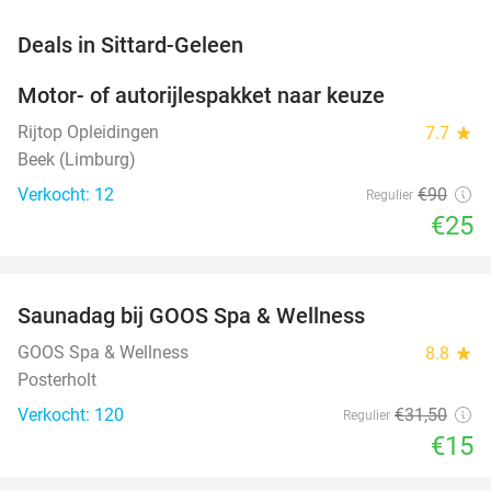
favorite_border
Deals in Sittard-Geleen
Motor- of autorijlespakket naar keuze
72%
Rijtop Opleidingen
7.7
star
Beek (Limburg)
Verkocht: 12
€90
Regulier
€25
favorite_border
Saunadag bij GOOS Spa & Wellness
52%
NEW
TODAY
GOOS Spa & Wellness
8.8
star
Posterholt
Verkocht: 120
€31
,50
Regulier
€15