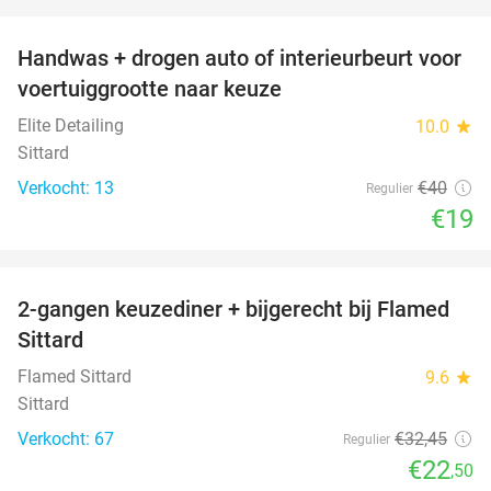
favorite_border
Handwas + drogen auto of interieurbeurt voor
53%
voertuiggrootte naar keuze
Elite Detailing
10.0
star
Sittard
Verkocht: 13
€40
Regulier
€19
favorite_border
2-gangen keuzediner + bijgerecht bij Flamed
31%
Sittard
Flamed Sittard
9.6
star
Sittard
Verkocht: 67
€32
,45
Regulier
€22
,50