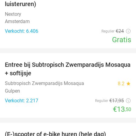
luisteruren)
Nextory
Amsterdam
Verkocht: 6.406
€24
Regulier
Gratis
favorite_border
Entree bij Subtropisch Zwemparadijs Mosaqua
25%
+ softijsje
Subtropisch Zwemparadijs Mosaqua
8.2
star
Gulpen
Verkocht: 2.217
€17
,95
Regulier
€13
,50
favorite_border
(E-)scooter of e-bike huren (hele dag)