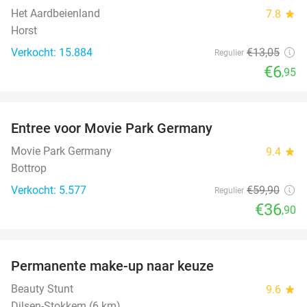
Het Aardbeienland
7.8
star
Horst
Verkocht: 15.884
€13
,05
Regulier
€6
,95
favorite_border
Entree voor Movie Park Germany
38%
Movie Park Germany
9.4
star
Bottrop
Verkocht: 5.577
€59
,90
Regulier
€36
,90
favorite_border
Permanente make-up naar keuze
52%
Beauty Stunt
9.6
star
Dilsen-Stokkem (6 km)