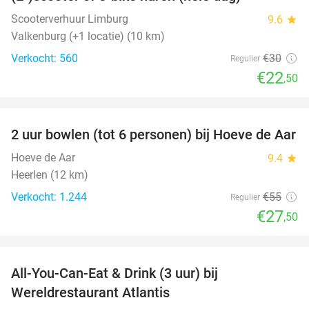
25%
Scooterverhuur Limburg
9.6
star
Valkenburg (+1 locatie) (10 km)
Verkocht: 560
€30
Regulier
€22
,50
favorite_border
2 uur bowlen (tot 6 personen) bij Hoeve de Aar
50%
Hoeve de Aar
9.4
star
Heerlen (12 km)
Verkocht: 1.244
€55
Regulier
€27
,50
favorite_border
All-You-Can-Eat & Drink (3 uur) bij
19%
Wereldrestaurant Atlantis