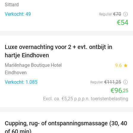
Sittard
Verkocht: 49
€70
Regulier
€54
favorite_border
Luxe overnachting voor 2 + evt. ontbijt in
14%
hartje Eindhoven
Mariënhage Boutique Hotel
9.6
star
Eindhoven
Verkocht: 1.085
€111
,25
Regulier
€96
,25
Excl. ca. €5,25 p.p.p.n. toeristenbelasting
favorite_border
Cupping, rug- of ontspanningsmassage (30, 40
60%
of 60 min)