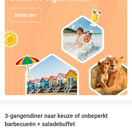
Bekijk hier
favorite_border
3-gangendiner naar keuze of onbeperkt
42%
barbecueën + saladebuffet