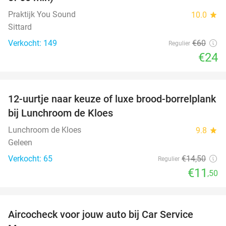
Praktijk You Sound
10.0
star
Sittard
Verkocht: 149
€60
Regulier
€24
favorite_border
12-uurtje naar keuze of luxe brood-borrelplank
21%
bij Lunchroom de Kloes
Lunchroom de Kloes
9.8
star
Geleen
Verkocht: 65
€14
,50
Regulier
€11
,50
favorite_border
Aircocheck voor jouw auto bij Car Service
44%