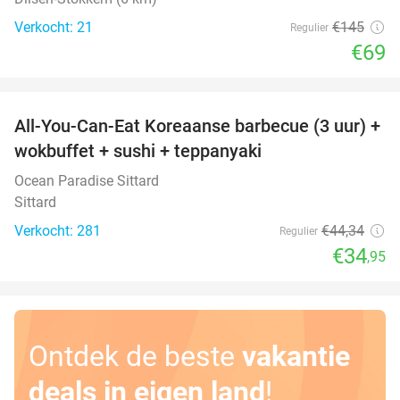
Verkocht: 21
€145
Regulier
€69
favorite_border
All-You-Can-Eat Koreaanse barbecue (3 uur) +
21%
wokbuffet + sushi + teppanyaki
Ocean Paradise Sittard
Sittard
Verkocht: 281
€44
,34
Regulier
€34
,95
Ontdek de beste
vakantie
deals in eigen land
!