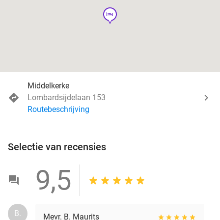
hotel
Middelkerke
Lombardsijdelaan 153
Routebeschrijving
Selectie van recensies
9,5
B.
Mevr. B. Maurits