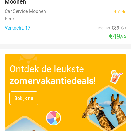
Moonen
Car Service Moonen
9.7
star
Beek
Verkocht: 17
€89
Regulier
€49
,95
Ontdek de leukste
zomervakantiedeals
!
Bekijk nu