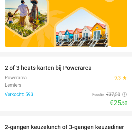
favorite_border
2 of 3 heats karten bij Powerarea
32%
Powerarea
9.3
star
Lemiers
Verkocht: 593
€37
,50
Regulier
€25
,50
favorite_border
2-gangen keuzelunch of 3-gangen keuzediner
30%