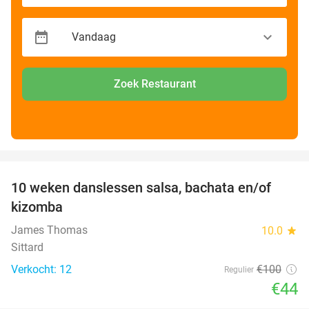
Zoek Restaurant
favorite_border
10 weken danslessen salsa, bachata en/of
56%
kizomba
James Thomas
10.0
star
Sittard
Verkocht: 12
€100
Regulier
€44