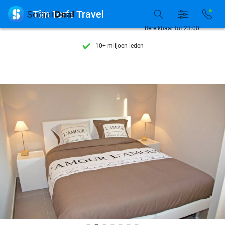
Ontdek 15.000+ deals

Tim Torfs Travel
7 dagen per week beschikbaar
Bereikbaar tot 23:00
10+ miljoen leden
9,4
op basis van
206.004 reviews
Ontdek 15.000+ deals
7 dagen per week beschikbaar
10+ miljoen leden