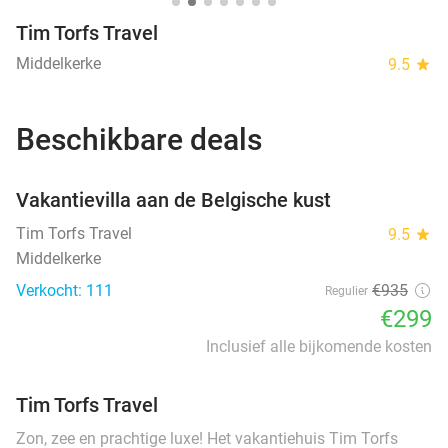
Tim Torfs Travel
Middelkerke
9.5
star
Beschikbare deals
favorite_border
Vakantievilla aan de Belgische kust
Tim Torfs Travel
9.5
star
Middelkerke
Verkocht: 111
€935
Regulier
€299
Inclusief alle bijkomende kosten
Tim Torfs Travel
Zon, zee en prachtige luxe! Het vakantiehuis Tim Torfs