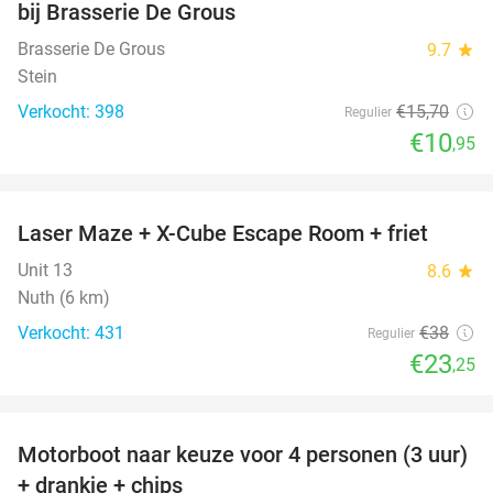
bij Brasserie De Grous
Brasserie De Grous
9.7
star
Stein
Verkocht: 398
€15
,70
Regulier
€10
,95
favorite_border
Laser Maze + X-Cube Escape Room + friet
39%
Unit 13
8.6
star
Nuth (6 km)
Verkocht: 431
€38
Regulier
€23
,25
favorite_border
Motorboot naar keuze voor 4 personen (3 uur)
31%
+ drankje + chips