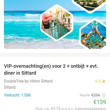
favorite_border
VIP-overnachting(en) voor 2 + ontbijt + evt.
33%
diner in Sittard
DoubleTree by Hilton Sittard
9.5
star
Sittard
Verkocht: 1.086
€206
Regulier
€139
Excl. ca. €5,75 p.p.p.n. toeristenbelasting