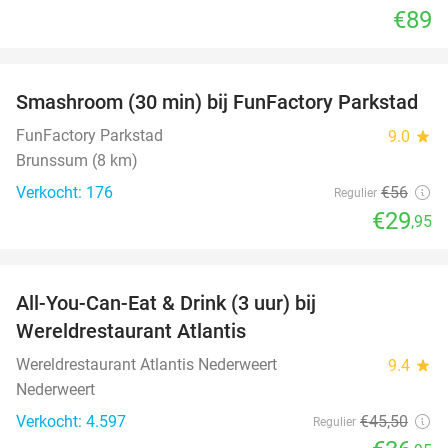
€89
favorite_border
Smashroom (30 min) bij FunFactory Parkstad
47%
FunFactory Parkstad
9.0
star
Brunssum (8 km)
Verkocht: 176
€56
Regulier
€29
,95
favorite_border
All-You-Can-Eat & Drink (3 uur) bij
19%
Wereldrestaurant Atlantis
Wereldrestaurant Atlantis Nederweert
9.4
star
Nederweert
Verkocht: 4.597
€45
,50
Regulier