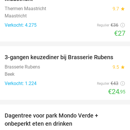
Thermen Maastricht
9.7
star
Maastricht
Verkocht: 4.275
€36
Regulier
€27
favorite_border
3-gangen keuzediner bij Brasserie Rubens
42%
Brasserie Rubens
9.5
star
Beek
Verkocht: 1.224
€43
Regulier
€24
,95
favorite_border
Dagentree voor park Mondo Verde +
25%
onbeperkt eten en drinken