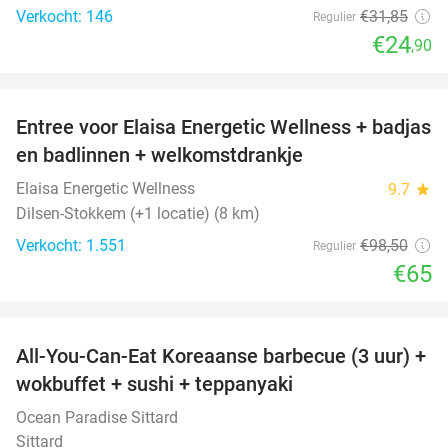
Verkocht: 146
€31
,85
Regulier
€24
,90
favorite_border
Entree voor Elaisa Energetic Wellness + badjas
34%
en badlinnen + welkomstdrankje
Elaisa Energetic Wellness
9.7
star
Dilsen-Stokkem (+1 locatie) (8 km)
Verkocht: 1.551
€98
,50
Regulier
€65
favorite_border
All-You-Can-Eat Koreaanse barbecue (3 uur) +
21%
wokbuffet + sushi + teppanyaki
Ocean Paradise Sittard
Sittard