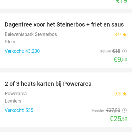
€19
favorite_border
Dagentree voor het Steinerbos + friet en saus
37%
Belevenispark Steinerbos
8.9
star
Stein
Verkocht: 43.230
€15
Regulier
€9
,50
favorite_border
2 of 3 heats karten bij Powerarea
32%
Powerarea
9.3
star
Lemiers
Verkocht: 555
€37
,50
Regulier
€25
,50
favorite_border