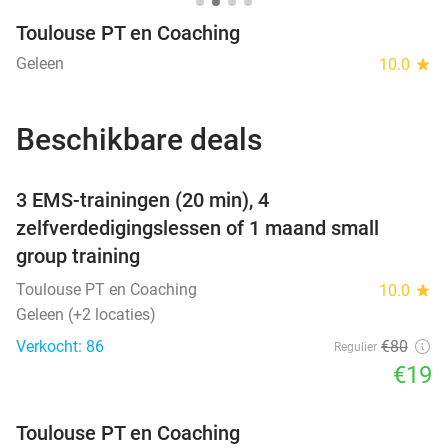
Toulouse PT en Coaching
Geleen
10.0
star
Beschikbare deals
favorite_border
3 EMS-trainingen (20 min), 4
zelfverdedigingslessen of 1 maand small
group training
Toulouse PT en Coaching
10.0
star
Geleen (+2 locaties)
Verkocht: 86
€80
Regulier
€19
Toulouse PT en Coaching