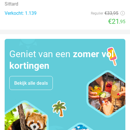
Sittard
Verkocht: 1.139
€33
,95
Regulier
€21
,95
Geniet van een
zomer vol
kortingen
Bekijk alle deals