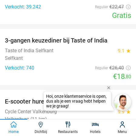
Verkocht: 39.242
€22
,47
Regulier
Gratis
favorite_border
3-gangen keuzediner bij Taste of India
29%
Taste of India Selfkant
9.1
star
Selfkant
Verkocht: 740
€26
,40
Regulier
€18
,80
favorite_border
E-scooter huren (3 uur of hele dag)
37%
Cycle Center Valkenburg
9.9
star
Valkenburg (11 km)
Verkocht: 314
€39
Regulier
Home
Dichtbij
Restaurants
Hotels
Menu