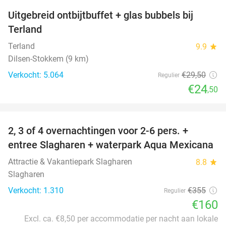
Uitgebreid ontbijtbuffet + glas bubbels bij
17%
Terland
Terland
9.9
star
Dilsen-Stokkem (9 km)
Verkocht: 5.064
€29
,50
Regulier
€24
,50
favorite_border
2, 3 of 4 overnachtingen voor 2-6 pers. +
55%
entree Slagharen + waterpark Aqua Mexicana
Attractie & Vakantiepark Slagharen
8.8
star
Slagharen
Verkocht: 1.310
€355
Regulier
€160
Excl. ca. €8,50 per accommodatie per nacht aan lokale