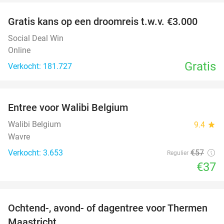
Gratis kans op een droomreis t.w.v. €3.000
Social Deal Win
Online
Gratis
Verkocht: 181.727
favorite_border
Entree voor Walibi Belgium
35%
Walibi Belgium
9.4
star
Wavre
Verkocht: 3.653
€57
Regulier
€37
favorite_border
Ochtend-, avond- of dagentree voor Thermen
25%
Maastricht