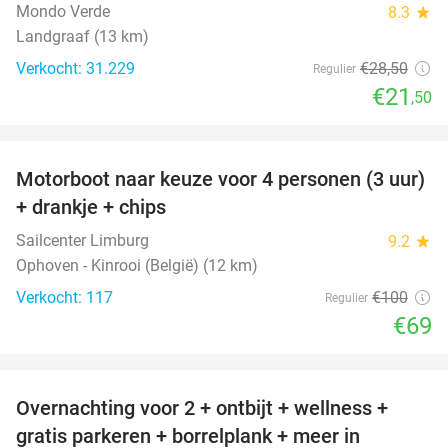
Mondo Verde
8.3
star
Landgraaf (13 km)
Verkocht: 31.229
€28
,50
Regulier
€21
,50
favorite_border
Motorboot naar keuze voor 4 personen (3 uur)
31%
+ drankje + chips
Sailcenter Limburg
9.2
star
Ophoven - Kinrooi (België) (12 km)
Verkocht: 117
€100
Regulier
€69
favorite_border
Overnachting voor 2 + ontbijt + wellness +
33%
gratis parkeren + borrelplank + meer in