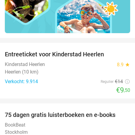
favorite_border
Entreeticket voor Kinderstad Heerlen
32%
Kinderstad Heerlen
8.9
star
Heerlen (10 km)
Verkocht: 9.914
€14
Regulier
€9
,50
favorite_border
100%
75 dagen gratis luisterboeken en e-books
BookBeat
Stockholm