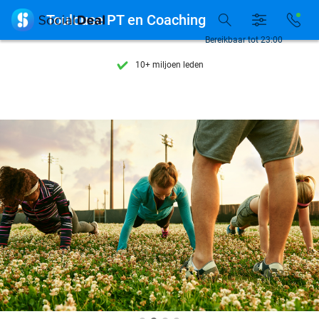
Ontdek 15.000+ deals

Toulouse PT en Coaching
7 dagen per week beschikbaar
Bereikbaar tot 23:00
10+ miljoen leden
9,4
op basis van
205.791 reviews
Ontdek 15.000+ deals
7 dagen per week beschikbaar
10+ miljoen leden