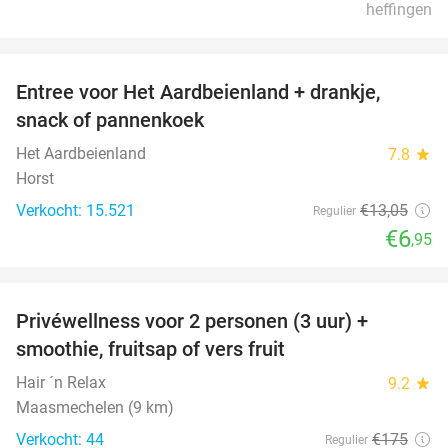
heffingen
favorite_border
Entree voor Het Aardbeienland + drankje,
47%
snack of pannenkoek
Het Aardbeienland
7.8
star
Horst
Verkocht: 15.521
€13
,05
Regulier
€6
,95
favorite_border
Privéwellness voor 2 personen (3 uur) +
49%
smoothie, fruitsap of vers fruit
Hair ´n Relax
9.2
star
Maasmechelen (9 km)
Verkocht: 44
€175
Regulier