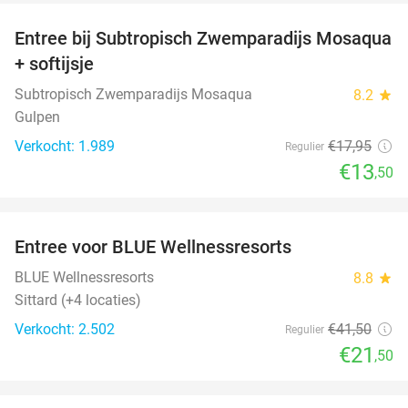
Entree bij Subtropisch Zwemparadijs Mosaqua
25%
+ softijsje
Subtropisch Zwemparadijs Mosaqua
8.2
star
Gulpen
Verkocht: 1.989
€17
,95
Regulier
€13
,50
favorite_border
Entree voor BLUE Wellnessresorts
48%
BLUE Wellnessresorts
8.8
star
Sittard (+4 locaties)
Verkocht: 2.502
€41
,50
Regulier
€21
,50
favorite_border