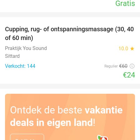
Gratis
favorite_border
Cupping, rug- of ontspanningsmassage (30, 40
60%
of 60 min)
Praktijk You Sound
10.0
star
Sittard
Verkocht: 144
€60
Regulier
€24
Ontdek de beste
vakantie
deals in eigen land
!