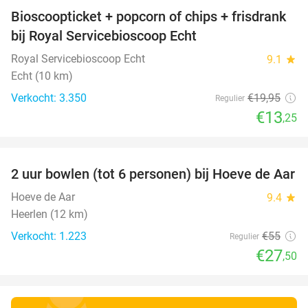
Bioscoopticket + popcorn of chips + frisdrank
34%
bij Royal Servicebioscoop Echt
Royal Servicebioscoop Echt
9.1
star
Echt (10 km)
Verkocht: 3.350
€19
,95
Regulier
€13
,25
favorite_border
2 uur bowlen (tot 6 personen) bij Hoeve de Aar
50%
Hoeve de Aar
9.4
star
Heerlen (12 km)
Verkocht: 1.223
€55
Regulier
€27
,50