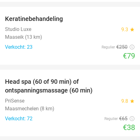
favorite_border
Keratinebehandeling
68%
Studio Luxe
9.3
star
Maaseik (13 km)
Verkocht: 23
€250
Regulier
€79
favorite_border
Head spa (60 of 90 min) of
42%
ontspanningsmassage (60 min)
PriSense
9.8
star
Maasmechelen (8 km)
Verkocht: 72
€65
Regulier
€38
favorite_border