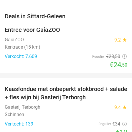
favorite_border
Deals in Sittard-Geleen
Entree voor GaiaZOO
14%
GaiaZOO
9.2
star
Kerkrade (15 km)
Verkocht: 7.609
€28
,50
Regulier
€24
,50
favorite_border
Kaasfondue met onbeperkt stokbrood + salade
44%
+ fles wijn bij Gasterij Terborgh
Gasterij Terborgh
9.4
star
Schinnen
Verkocht: 139
€34
Regulier