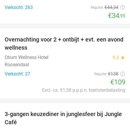
Verkocht: 263
€44
,34
Regulier
€34
,95
favorite_border
Overnachting voor 2 + ontbijt + evt. een avond
21%
wellness
Otium Wellness Hotel
9.5
star
Roosendaal
Verkocht: 27
€138
Regulier
€109
Excl. ca. €1,58 p.p.p.n. toeristenbelasting
favorite_border
3-gangen keuzediner in junglesfeer bij Jungle
21%
Café