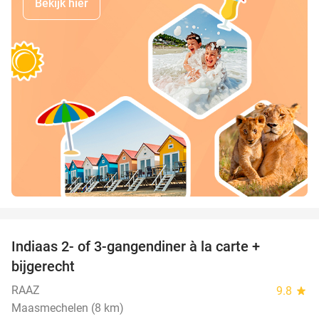
Bekijk hier
favorite_border
Indiaas 2- of 3-gangendiner à la carte +
22%
bijgerecht
RAAZ
9.8
star
Maasmechelen (8 km)