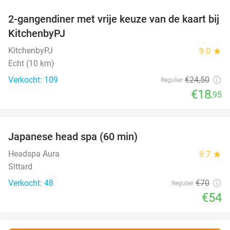
2-gangendiner met vrije keuze van de kaart bij
23%
KitchenbyPJ
KitchenbyPJ
9.0
star
Echt (10 km)
Verkocht: 109
€24
,50
Regulier
€18
,95
favorite_border
Japanese head spa (60 min)
23%
Headspa Aura
9.7
star
Sittard
Verkocht: 48
€70
Regulier
€54