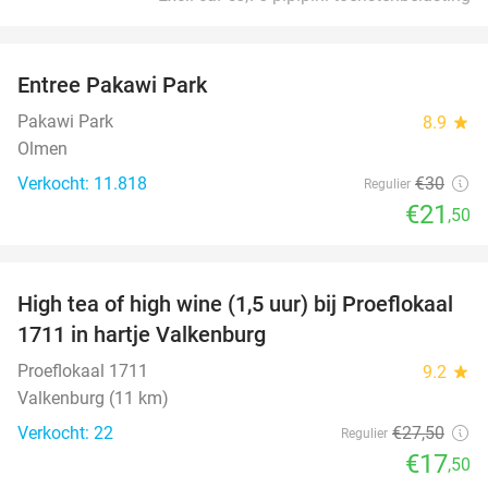
favorite_border
Entree Pakawi Park
28%
Pakawi Park
8.9
star
Olmen
Verkocht: 11.818
€30
Regulier
€21
,50
favorite_border
High tea of high wine (1,5 uur) bij Proeflokaal
36%
1711 in hartje Valkenburg
Proeflokaal 1711
9.2
star
Valkenburg (11 km)
Verkocht: 22
€27
,50
Regulier
€17
,50