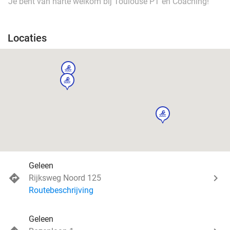
Je bent van harte welkom bij Toulouse PT en Coaching!
Locaties
sport
sport
sport
Geleen
Rijksweg Noord 125
Routebeschrijving
Geleen