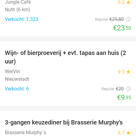
Jungle Café
9.2
star
Nuth (6 km)
Verkocht: 1.323
€29
,80
Regulier
€23
,50
favorite_border
Wijn- of bierproeverij + evt. tapas aan huis (2
50%
uur)
WerVin
9.5
star
Nieuwstadt
Verkocht: 6
€20
Regulier
€9
,95
favorite_border
3-gangen keuzediner bij Brasserie Murphy's
35%
Brasserie Murphy´s
9.7
star