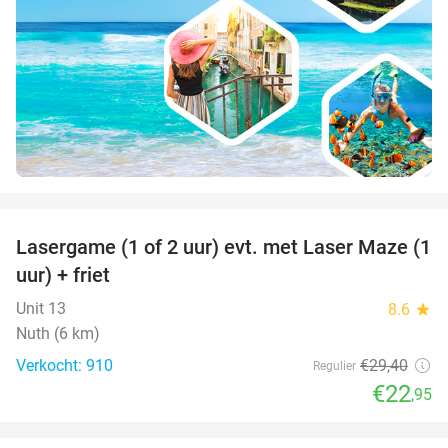
favorite_border
Lasergame (1 of 2 uur) evt. met Laser Maze (1
22%
uur) + friet
Unit 13
8.6
star
Nuth (6 km)
Verkocht: 910
€29
,40
Regulier
€22
,95
favorite_border