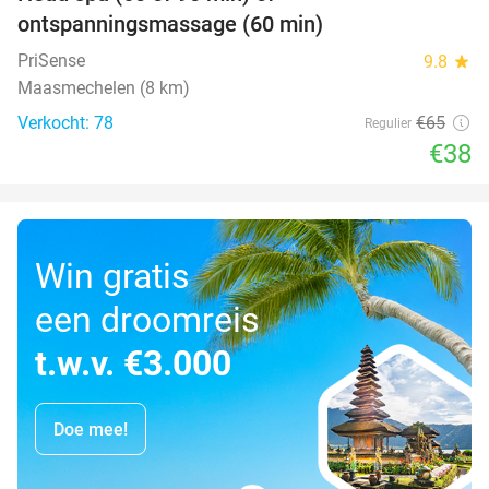
42%
ontspanningsmassage (60 min)
PriSense
9.8
star
Maasmechelen (8 km)
Verkocht: 78
€65
Regulier
€38
Win gratis
een droomreis
t.w.v. €3.000
Doe mee!