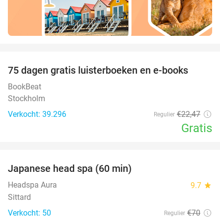
favorite_border
100%
75 dagen gratis luisterboeken en e-books
BookBeat
Stockholm
Verkocht: 39.296
€22
,47
Regulier
Gratis
favorite_border
Japanese head spa (60 min)
23%
Headspa Aura
9.7
star
Sittard
Verkocht: 50
€70
Regulier