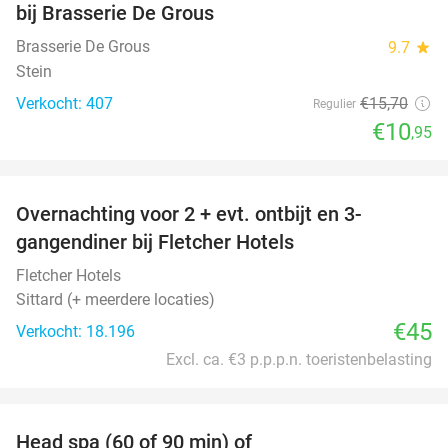
bij Brasserie De Grous
Brasserie De Grous
9.7
star
Stein
Verkocht: 407
€15
,70
Regulier
€10
,95
favorite_border
Overnachting voor 2 + evt. ontbijt en 3-
gangendiner bij Fletcher Hotels
Fletcher Hotels
Sittard (+ meerdere locaties)
€45
Verkocht: 18.196
Excl. ca. €3 p.p.p.n. toeristenbelasting
favorite_border
Head spa (60 of 90 min) of