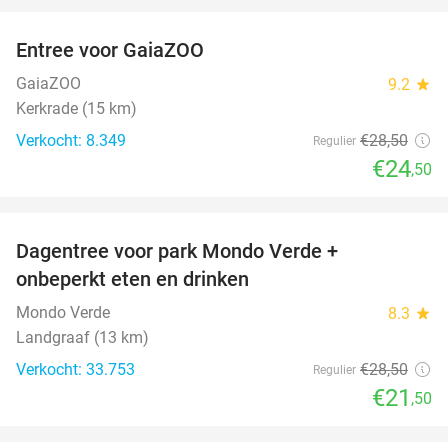
Entree voor GaiaZOO
14%
GaiaZOO
9.2
star
Kerkrade (15 km)
Verkocht: 8.349
€28
,50
Regulier
€24
,50
favorite_border
Dagentree voor park Mondo Verde +
25%
onbeperkt eten en drinken
Mondo Verde
8.3
star
Landgraaf (13 km)
Verkocht: 33.753
€28
,50
Regulier
€21
,50
favorite_border