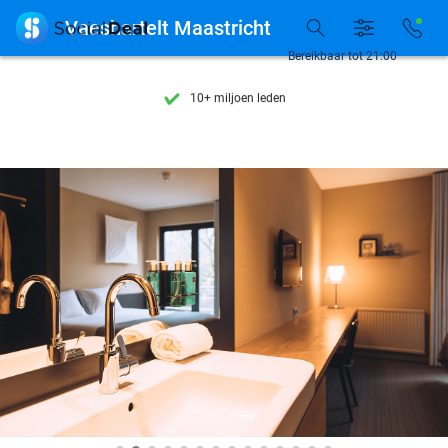
Ontdek 15.000+ deals

Vaeshartelt Maastricht
7 dagen per week beschikbaar
Bereikbaar tot 21:00
10+ miljoen leden
9,4
op basis van
206.138 reviews
Ontdek 15.000+ deals
7 dagen per week beschikbaar
10+ miljoen leden