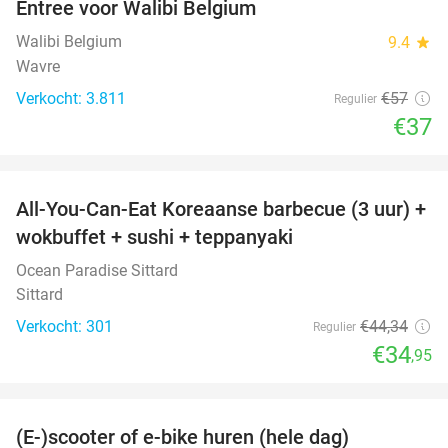
Entree voor Walibi Belgium
35%
Walibi Belgium
9.4
star
Wavre
Verkocht: 3.811
€57
Regulier
€37
favorite_border
All-You-Can-Eat Koreaanse barbecue (3 uur) +
21%
wokbuffet + sushi + teppanyaki
Ocean Paradise Sittard
Sittard
Verkocht: 301
€44
,34
Regulier
€34
,95
favorite_border
(E-)scooter of e-bike huren (hele dag)
25%