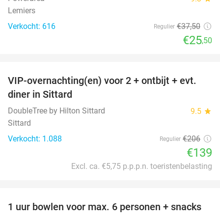
Lemiers
Verkocht: 616
€37
,50
Regulier
€25
,50
favorite_border
VIP-overnachting(en) voor 2 + ontbijt + evt.
33%
diner in Sittard
DoubleTree by Hilton Sittard
9.5
star
Sittard
Verkocht: 1.088
€206
Regulier
€139
Excl. ca. €5,75 p.p.p.n. toeristenbelasting
favorite_border
1 uur bowlen voor max. 6 personen + snacks
38%