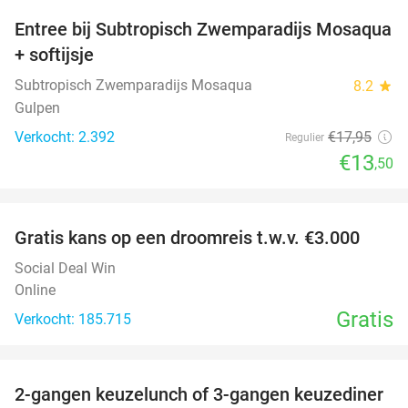
Entree bij Subtropisch Zwemparadijs Mosaqua
25%
+ softijsje
Subtropisch Zwemparadijs Mosaqua
8.2
star
Gulpen
Verkocht: 2.392
€17
,95
Regulier
€13
,50
favorite_border
Gratis kans op een droomreis t.w.v. €3.000
Social Deal Win
Online
Gratis
Verkocht: 185.715
favorite_border
2-gangen keuzelunch of 3-gangen keuzediner
30%