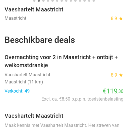
Vaeshartelt Maastricht
Maastricht
8.9
star
Beschikbare deals
favorite_border
Overnachting voor 2 in Maastricht + ontbijt +
welkomstdrankje
Vaeshartelt Maastricht
8.9
star
Maastricht (11 km)
€119
Verkocht: 49
,30
Excl. ca. €8,50 p.p.p.n. toeristenbelasting
Vaeshartelt Maastricht
Maak kennis met Vaeshartelt Maastricht. Het streven van