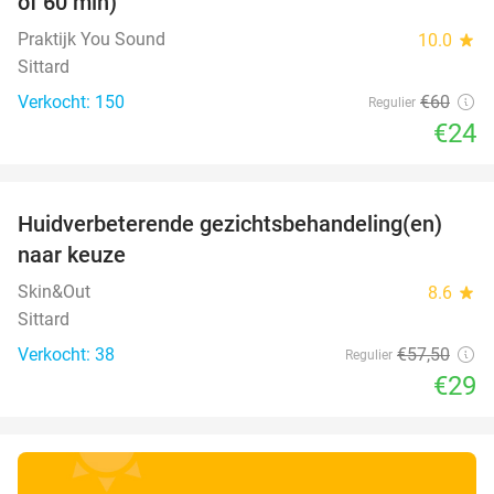
of 60 min)
Praktijk You Sound
10.0
star
Sittard
Verkocht: 150
€60
Regulier
€24
favorite_border
Huidverbeterende gezichtsbehandeling(en)
50%
naar keuze
Skin&Out
8.6
star
Sittard
Verkocht: 38
€57
,50
Regulier
€29