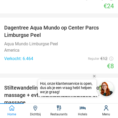
€24
favorite_border
Dagentree Aqua Mundo op Center Parcs
33%
Limburgse Peel
Aqua Mundo Limburgse Peel
America
Verkocht: 6.464
€12
Regulier
€8
favorite_border
Stiltewandeling met andullatietherapie of -
61%
massage + evt. klankschaalmeditatie of-
massage
Klankschalen Limburg
10.0
star
Home
Dichtbij
Restaurants
Hotels
Menu
Geleen