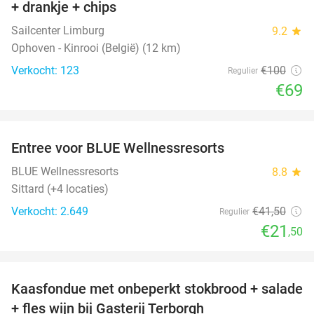
+ drankje + chips
Sailcenter Limburg
9.2
star
Ophoven - Kinrooi (België) (12 km)
Verkocht: 123
€100
Regulier
€69
favorite_border
Entree voor BLUE Wellnessresorts
48%
BLUE Wellnessresorts
8.8
star
Sittard (+4 locaties)
Verkocht: 2.649
€41
,50
Regulier
€21
,50
favorite_border
Kaasfondue met onbeperkt stokbrood + salade
44%
+ fles wijn bij Gasterij Terborgh