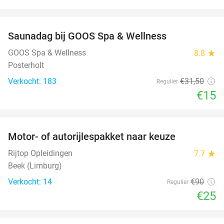
favorite_border
Saunadag bij GOOS Spa & Wellness
52%
GOOS Spa & Wellness
8.8
star
Posterholt
Verkocht: 183
€31
,50
Regulier
€15
favorite_border
Motor- of autorijlespakket naar keuze
72%
Rijtop Opleidingen
7.7
star
Beek (Limburg)
Verkocht: 14
€90
Regulier
€25