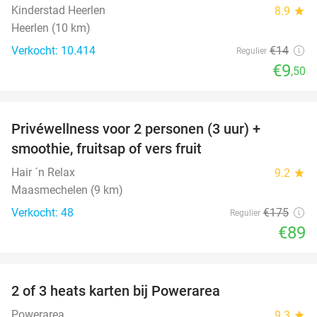
Kinderstad Heerlen
8.9
star
Heerlen (10 km)
Verkocht: 10.414
€14
Regulier
€9
,50
favorite_border
Privéwellness voor 2 personen (3 uur) +
49%
smoothie, fruitsap of vers fruit
Hair ´n Relax
9.2
star
Maasmechelen (9 km)
Verkocht: 48
€175
Regulier
€89
favorite_border
2 of 3 heats karten bij Powerarea
32%
Powerarea
9.3
star