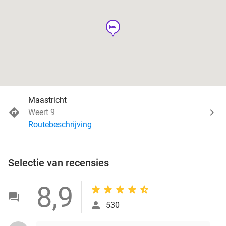
hotel
Maastricht
Weert 9
Routebeschrijving
Selectie van recensies
8,9
530