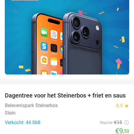
favorite_border
Dagentree voor het Steinerbos + friet en saus
37%
Belevenispark Steinerbos
8.9
star
Stein
Verkocht: 44.068
€15
Regulier
€9
,50