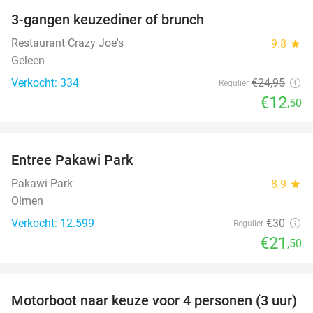
3-gangen keuzediner of brunch
50%
Restaurant Crazy Joe's
9.8
star
Geleen
Verkocht: 334
€24
,95
Regulier
€12
,50
favorite_border
Entree Pakawi Park
28%
Pakawi Park
8.9
star
Olmen
Verkocht: 12.599
€30
Regulier
€21
,50
favorite_border
Motorboot naar keuze voor 4 personen (3 uur)
31%