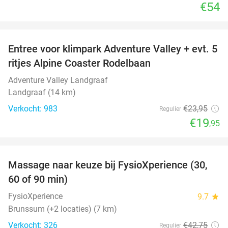
€54
favorite_border
Entree voor klimpark Adventure Valley + evt. 5
17%
ritjes Alpine Coaster Rodelbaan
Adventure Valley Landgraaf
Landgraaf (14 km)
Verkocht: 983
€23
,95
Regulier
€19
,95
favorite_border
Massage naar keuze bij FysioXperience (30,
44%
60 of 90 min)
FysioXperience
9.7
star
Brunssum (+2 locaties) (7 km)
Verkocht: 326
€42
,75
Regulier