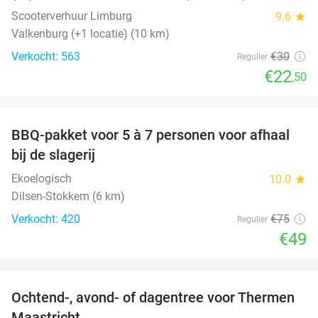
Scooterverhuur Limburg
9.6
star
Valkenburg (+1 locatie) (10 km)
Verkocht: 563
€30
Regulier
€22
,50
favorite_border
BBQ-pakket voor 5 à 7 personen voor afhaal
35%
bij de slagerij
Ekoelogisch
10.0
star
Dilsen-Stokkem (6 km)
Verkocht: 420
€75
Regulier
€49
favorite_border
Ochtend-, avond- of dagentree voor Thermen
25%
Maastricht