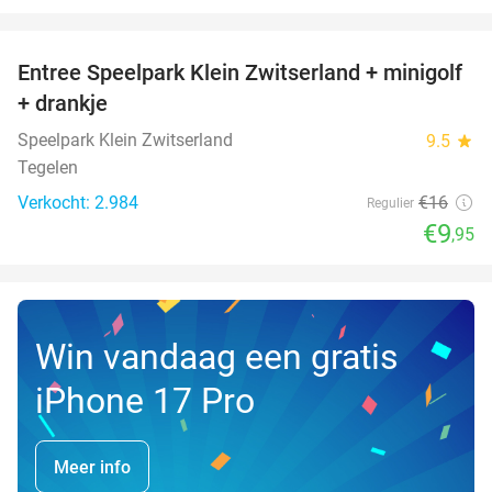
favorite_border
Entree Speelpark Klein Zwitserland + minigolf
38%
+ drankje
Speelpark Klein Zwitserland
9.5
star
Tegelen
Verkocht: 2.984
€16
Regulier
€9
,95
Win vandaag een gratis
iPhone 17 Pro
Meer info