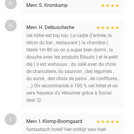
S.
Mevr. S. Kromkamp
H.
Mevr. H. Delbuscheche
cet hôtel est top top. Le cadre (l'entrée, le
décor du bar , restaurant ) la chambre (
literie 1m 80 où on a super bien dormi , la
douche avec les produits Rituals ) et le petit
dej ( il est wahouuu : du salé avec du choix
de charcuterie, du saumon , des légumes ,
du sucré , des choix de pains , de confitures ,
....) On recommande à 100 % cet hôtel et on
sera heureux d'y retourner grâce à Social
deal 😉
I.
Mevr. I. Klomp-Boomgaard
fantastisch hotel! Het ontbijt was heel