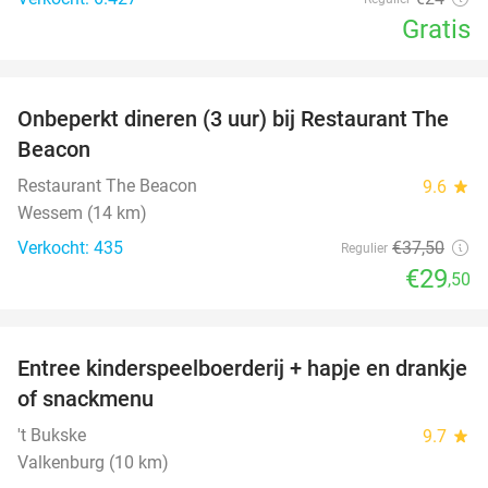
Gratis
favorite_border
Onbeperkt dineren (3 uur) bij Restaurant The
21%
Beacon
Restaurant The Beacon
9.6
star
Wessem (14 km)
Verkocht: 435
€37
,50
Regulier
€29
,50
favorite_border
Entree kinderspeelboerderij + hapje en drankje
24%
of snackmenu
't Bukske
9.7
star
Valkenburg (10 km)