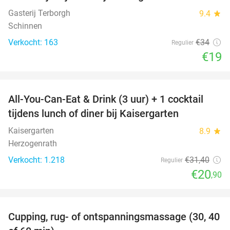
Gasterij Terborgh
9.4
star
Schinnen
Verkocht: 163
€34
Regulier
€19
favorite_border
All-You-Can-Eat & Drink (3 uur) + 1 cocktail
33%
tijdens lunch of diner bij Kaisergarten
Kaisergarten
8.9
star
Herzogenrath
Verkocht: 1.218
€31
,40
Regulier
€20
,90
favorite_border
Cupping, rug- of ontspanningsmassage (30, 40
60%