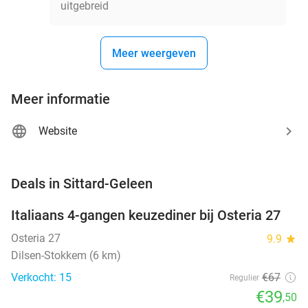
uitgebreid
Meer weergeven
Meer informatie
Website
favorite_border
Deals in Sittard-Geleen
Italiaans 4-gangen keuzediner bij Osteria 27
41%
NEW
TODAY
Osteria 27
9.9
star
Dilsen-Stokkem (6 km)
Verkocht: 15
€67
Regulier
€39
,50