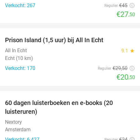
Verkocht: 267
€45
Regulier
€27
,50
favorite_border
Prison Island (1,5 uur) bij All In Echt
31%
All In Echt
9.1
star
Echt (10 km)
Verkocht: 170
€29
,50
Regulier
€20
,50
favorite_border
100%
60 dagen luisterboeken en e-books (20
luisteruren)
Nextory
Amsterdam
Verkocht: 6.427
€24
Regulier