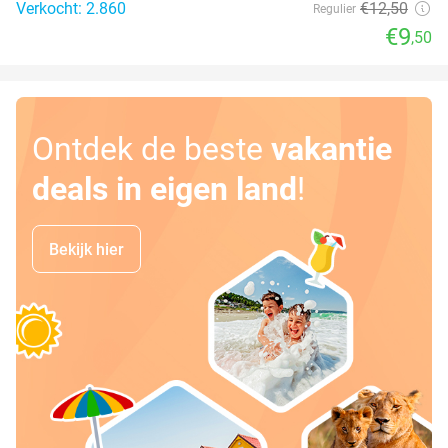
Verkocht: 2.860
€12
,50
Regulier
€9
,50
Ontdek de beste
vakantie
deals in eigen land
!
Bekijk hier