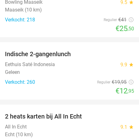
Bowling Maaseik
9.5
star
Maaseik (10 km)
Verkocht: 218
€41
Regulier
€25
,50
favorite_border
Indische 2-gangenlunch
35%
Eethuis Saté Indonesia
9.9
star
Geleen
Verkocht: 260
€19
,95
Regulier
€12
,95
favorite_border
2 heats karten bij All In Echt
39%
All In Echt
9.1
star
Echt (10 km)