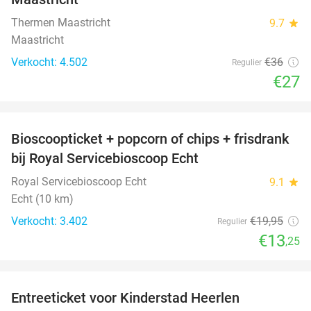
Thermen Maastricht
9.7
star
Maastricht
Verkocht: 4.502
€36
Regulier
€27
favorite_border
Bioscoopticket + popcorn of chips + frisdrank
34%
bij Royal Servicebioscoop Echt
Royal Servicebioscoop Echt
9.1
star
Echt (10 km)
Verkocht: 3.402
€19
,95
Regulier
€13
,25
favorite_border
Entreeticket voor Kinderstad Heerlen
32%