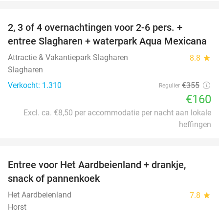
favorite_border
2, 3 of 4 overnachtingen voor 2-6 pers. +
55%
entree Slagharen + waterpark Aqua Mexicana
Attractie & Vakantiepark Slagharen
8.8
star
Slagharen
Verkocht: 1.310
€355
Regulier
€160
Excl. ca. €8,50 per accommodatie per nacht aan lokale
heffingen
favorite_border
Entree voor Het Aardbeienland + drankje,
47%
snack of pannenkoek
Het Aardbeienland
7.8
star
Horst