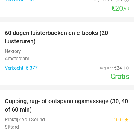
€20
,90
favorite_border
100%
60 dagen luisterboeken en e-books (20
luisteruren)
Nextory
Amsterdam
Verkocht: 6.377
€24
Regulier
Gratis
favorite_border
Cupping, rug- of ontspanningsmassage (30, 40
60%
of 60 min)
Praktijk You Sound
10.0
star
Sittard