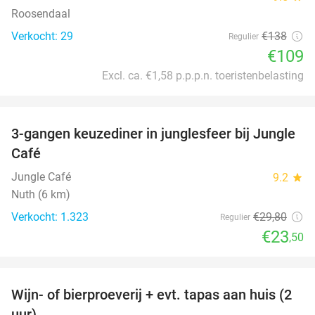
Roosendaal
Verkocht: 29
€138
Regulier
€109
Excl. ca. €1,58 p.p.p.n. toeristenbelasting
favorite_border
3-gangen keuzediner in junglesfeer bij Jungle
21%
Café
Jungle Café
9.2
star
Nuth (6 km)
Verkocht: 1.323
€29
,80
Regulier
€23
,50
favorite_border
Wijn- of bierproeverij + evt. tapas aan huis (2
50%
uur)