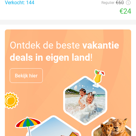
Verkocht: 144
€60
Regulier
€24
Ontdek de beste
vakantie
deals in eigen land
!
Bekijk hier