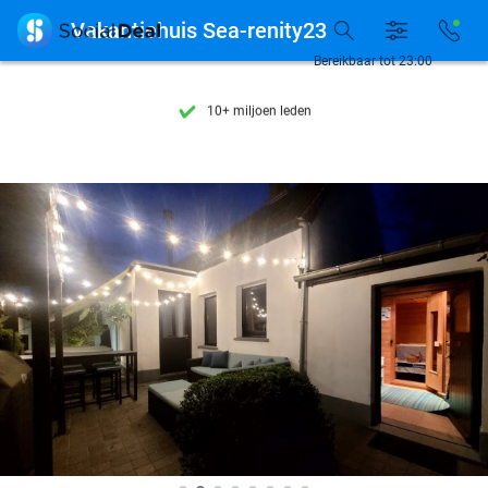
Ontdek 15.000+ deals

Vakantiehuis Sea-renity23
7 dagen per week beschikbaar
Bereikbaar tot 23:00
10+ miljoen leden
9,4
op basis van
205.807 reviews
Ontdek 15.000+ deals
7 dagen per week beschikbaar
10+ miljoen leden