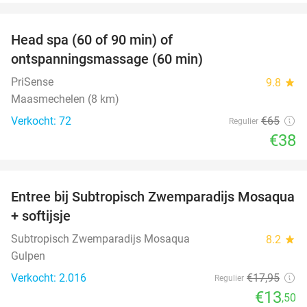
favorite_border
Head spa (60 of 90 min) of
42%
ontspanningsmassage (60 min)
PriSense
9.8
star
Maasmechelen (8 km)
Verkocht: 72
€65
Regulier
€38
favorite_border
Entree bij Subtropisch Zwemparadijs Mosaqua
25%
+ softijsje
Subtropisch Zwemparadijs Mosaqua
8.2
star
Gulpen
Verkocht: 2.016
€17
,95
Regulier
€13
,50