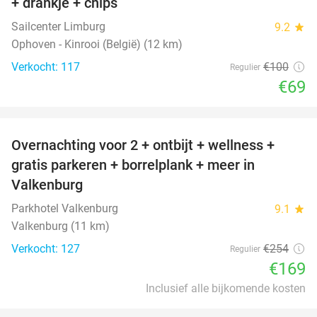
+ drankje + chips
Sailcenter Limburg
9.2
star
Ophoven - Kinrooi (België) (12 km)
Verkocht: 117
€100
Regulier
€69
favorite_border
Overnachting voor 2 + ontbijt + wellness +
33%
gratis parkeren + borrelplank + meer in
Valkenburg
Parkhotel Valkenburg
9.1
star
Valkenburg (11 km)
Verkocht: 127
€254
Regulier
€169
Inclusief alle bijkomende kosten