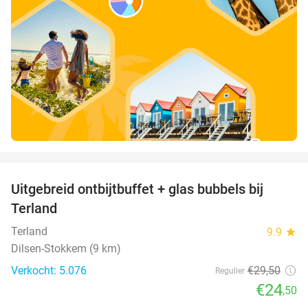
favorite_border
Uitgebreid ontbijtbuffet + glas bubbels bij
17%
Terland
Terland
9.9
star
Dilsen-Stokkem (9 km)
Verkocht: 5.076
€29
,50
Regulier
€24
,50