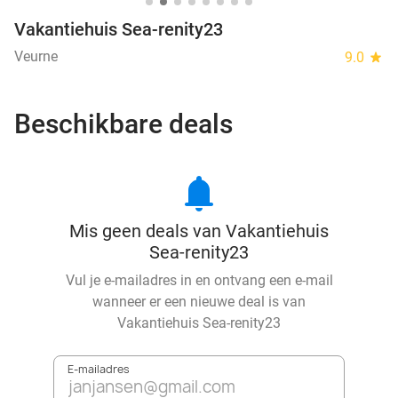
Vakantiehuis Sea-renity23
Veurne
9.0
star
Beschikbare deals
notifications
Mis geen deals van Vakantiehuis
Sea-renity23
Vul je e-mailadres in en ontvang een e-mail
wanneer er een nieuwe deal is van
Vakantiehuis Sea-renity23
E-mailadres