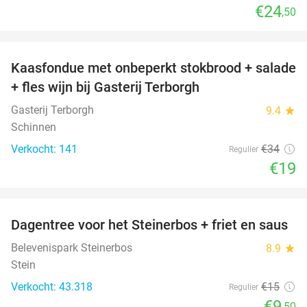
€24
,50
favorite_border
Kaasfondue met onbeperkt stokbrood + salade
44%
+ fles wijn bij Gasterij Terborgh
Gasterij Terborgh
9.4
star
Schinnen
Verkocht: 141
€34
Regulier
€19
favorite_border
Dagentree voor het Steinerbos + friet en saus
37%
Belevenispark Steinerbos
8.9
star
Stein
Verkocht: 43.318
€15
Regulier
€9
,50