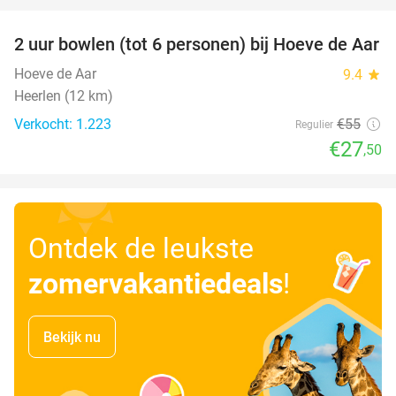
2 uur bowlen (tot 6 personen) bij Hoeve de Aar
50%
Hoeve de Aar
9.4
star
Heerlen (12 km)
Verkocht: 1.223
€55
Regulier
€27
,50
Ontdek de leukste
zomervakantiedeals
!
Bekijk nu