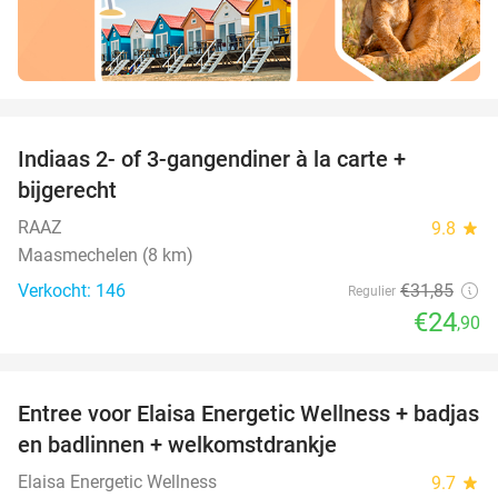
favorite_border
Indiaas 2- of 3-gangendiner à la carte +
22%
bijgerecht
RAAZ
9.8
star
Maasmechelen (8 km)
Verkocht: 146
€31
,85
Regulier
€24
,90
favorite_border
Entree voor Elaisa Energetic Wellness + badjas
34%
en badlinnen + welkomstdrankje
Elaisa Energetic Wellness
9.7
star