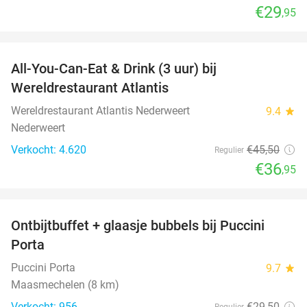
€29
,95
favorite_border
All-You-Can-Eat & Drink (3 uur) bij
19%
Wereldrestaurant Atlantis
Wereldrestaurant Atlantis Nederweert
9.4
star
Nederweert
Verkocht: 4.620
€45
,50
Regulier
€36
,95
favorite_border
Ontbijtbuffet + glaasje bubbels bij Puccini
29%
Porta
Puccini Porta
9.7
star
Maasmechelen (8 km)
Verkocht: 956
€29
,50
Regulier