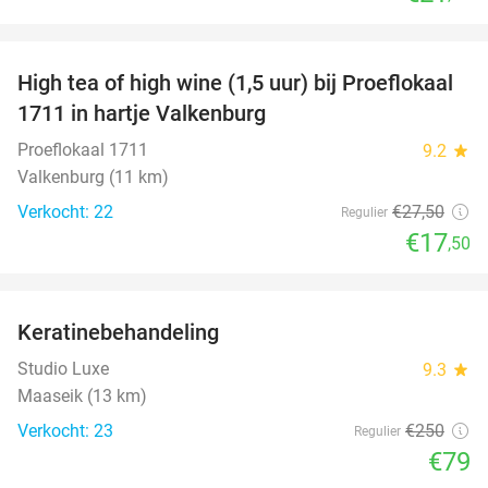
favorite_border
High tea of high wine (1,5 uur) bij Proeflokaal
36%
1711 in hartje Valkenburg
Proeflokaal 1711
9.2
star
Valkenburg (11 km)
Verkocht: 22
€27
,50
Regulier
€17
,50
favorite_border
Keratinebehandeling
68%
Studio Luxe
9.3
star
Maaseik (13 km)
Verkocht: 23
€250
Regulier
€79