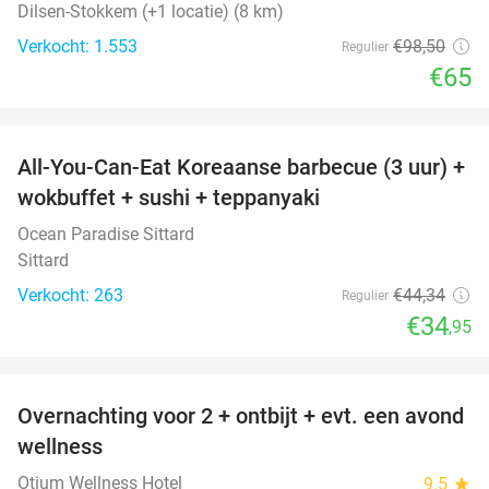
Dilsen-Stokkem (+1 locatie) (8 km)
Verkocht: 1.553
€98
,50
Regulier
€65
favorite_border
All-You-Can-Eat Koreaanse barbecue (3 uur) +
21%
wokbuffet + sushi + teppanyaki
Ocean Paradise Sittard
Sittard
Verkocht: 263
€44
,34
Regulier
€34
,95
favorite_border
Overnachting voor 2 + ontbijt + evt. een avond
21%
wellness
Otium Wellness Hotel
9.5
star