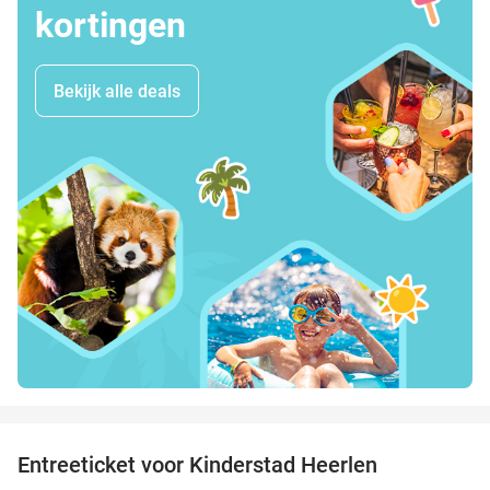
kortingen
Bekijk alle deals
favorite_border
Entreeticket voor Kinderstad Heerlen
32%