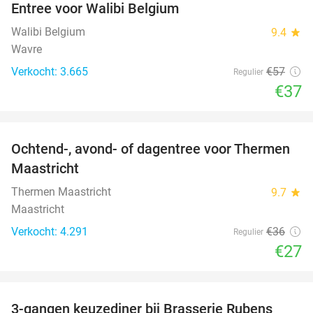
Entree voor Walibi Belgium
35%
Walibi Belgium
9.4
star
Wavre
Verkocht: 3.665
€57
Regulier
€37
favorite_border
Ochtend-, avond- of dagentree voor Thermen
25%
Maastricht
Thermen Maastricht
9.7
star
Maastricht
Verkocht: 4.291
€36
Regulier
€27
favorite_border
3-gangen keuzediner bij Brasserie Rubens