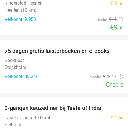
Kinderstad Heerlen
8.9
star
Heerlen (10 km)
Verkocht: 9.953
€14
Regulier
€9
,50
favorite_border
100%
75 dagen gratis luisterboeken en e-books
BookBeat
Stockholm
Verkocht: 39.246
€22
,47
Regulier
Gratis
favorite_border
3-gangen keuzediner bij Taste of India
29%
Taste of India Selfkant
9.1
star
Selfkant