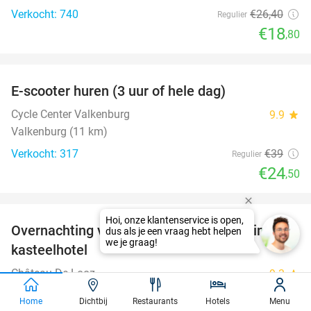
Verkocht: 740
€26
,40
Regulier
€18
,80
favorite_border
E-scooter huren (3 uur of hele dag)
37%
Cycle Center Valkenburg
9.9
star
Valkenburg (11 km)
Verkocht: 317
€39
Regulier
€24
,50
favorite_border
Overnachting voor 2 + ontbijt met cava in een
48%
kasteelhotel
Château De Looz
9.3
star
Borgloon
Home
Dichtbij
Restaurants
Hotels
Menu