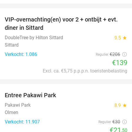
favorite_border
VIP-overnachting(en) voor 2 + ontbijt + evt.
33%
diner in Sittard
DoubleTree by Hilton Sittard
9.5
star
Sittard
Verkocht: 1.086
€206
Regulier
€139
Excl. ca. €5,75 p.p.p.n. toeristenbelasting
favorite_border
Entree Pakawi Park
28%
Pakawi Park
8.9
star
Olmen
Verkocht: 11.907
€30
Regulier
€21
,50