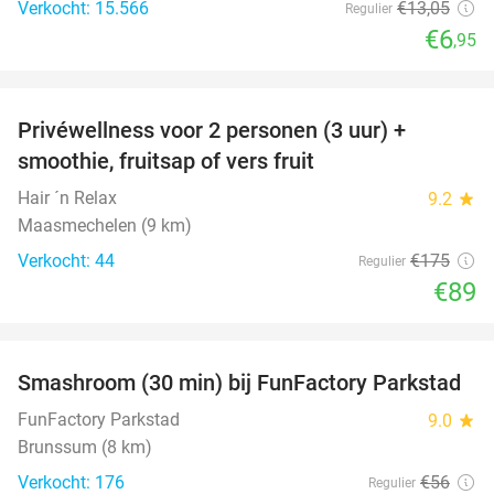
Verkocht: 15.566
€13
,05
Regulier
€6
,95
favorite_border
Privéwellness voor 2 personen (3 uur) +
49%
smoothie, fruitsap of vers fruit
Hair ´n Relax
9.2
star
Maasmechelen (9 km)
Verkocht: 44
€175
Regulier
€89
favorite_border
Smashroom (30 min) bij FunFactory Parkstad
47%
FunFactory Parkstad
9.0
star
Brunssum (8 km)
Verkocht: 176
€56
Regulier