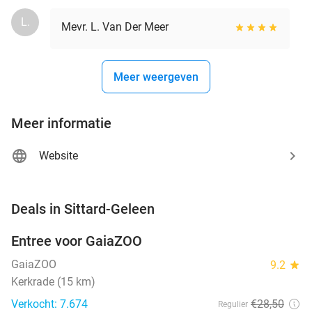
L.
Mevr. L. Van Der Meer
Meer weergeven
Meer informatie
Website
favorite_border
Deals in Sittard-Geleen
Entree voor GaiaZOO
14%
GaiaZOO
9.2
star
Kerkrade (15 km)
Verkocht: 7.674
€28
,50
Regulier