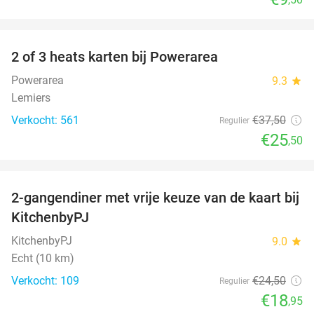
favorite_border
2 of 3 heats karten bij Powerarea
32%
Powerarea
9.3
star
Lemiers
Verkocht: 561
€37
,50
Regulier
€25
,50
favorite_border
2-gangendiner met vrije keuze van de kaart bij
23%
KitchenbyPJ
KitchenbyPJ
9.0
star
Echt (10 km)
Verkocht: 109
€24
,50
Regulier
€18
,95