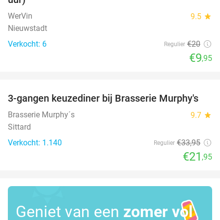
WerVin
9.5
star
Nieuwstadt
Verkocht: 6
€20
Regulier
€9
,95
favorite_border
3-gangen keuzediner bij Brasserie Murphy's
35%
Brasserie Murphy´s
9.7
star
Sittard
Verkocht: 1.140
€33
,95
Regulier
€21
,95
Geniet van een
zomer vol