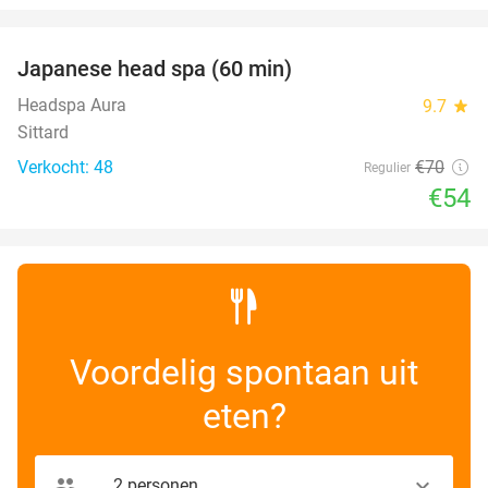
favorite_border
Japanese head spa (60 min)
23%
Headspa Aura
9.7
star
Sittard
Verkocht: 48
€70
Regulier
€54
Voordelig spontaan uit
eten?