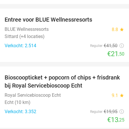
favorite_border
Entree voor BLUE Wellnessresorts
48%
BLUE Wellnessresorts
8.8
star
Sittard (+4 locaties)
Verkocht: 2.514
€41
,50
Regulier
€21
,50
favorite_border
Bioscoopticket + popcorn of chips + frisdrank
34%
bij Royal Servicebioscoop Echt
Royal Servicebioscoop Echt
9.1
star
Echt (10 km)
Verkocht: 3.352
€19
,95
Regulier
€13
,25
favorite_border