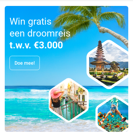
Win gratis
een droomreis
t.w.v. €3.000
Doe mee!