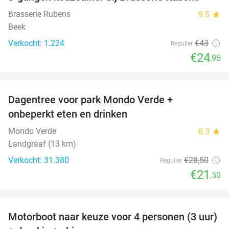
42%
Brasserie Rubens
9.5
star
Beek
Verkocht: 1.224
€43
Regulier
€24
,95
favorite_border
Dagentree voor park Mondo Verde +
25%
onbeperkt eten en drinken
Mondo Verde
8.3
star
Landgraaf (13 km)
Verkocht: 31.380
€28
,50
Regulier
€21
,50
favorite_border
Motorboot naar keuze voor 4 personen (3 uur)
31%