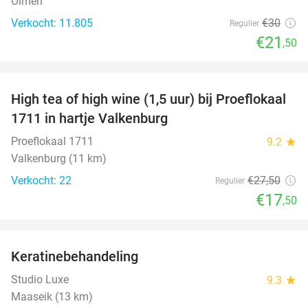
Olmen
Verkocht: 11.805
€30
Regulier
€21
,50
favorite_border
High tea of high wine (1,5 uur) bij Proeflokaal
36%
1711 in hartje Valkenburg
Proeflokaal 1711
9.2
star
Valkenburg (11 km)
Verkocht: 22
€27
,50
Regulier
€17
,50
favorite_border
Keratinebehandeling
68%
Studio Luxe
9.3
star
Maaseik (13 km)