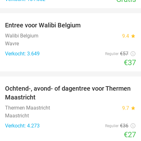
favorite_border
Entree voor Walibi Belgium
35%
Walibi Belgium
9.4
star
Wavre
Verkocht: 3.649
€57
Regulier
€37
favorite_border
Ochtend-, avond- of dagentree voor Thermen
25%
Maastricht
Thermen Maastricht
9.7
star
Maastricht
Verkocht: 4.273
€36
Regulier
€27