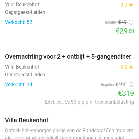
Villa Beukenhof
9.0
star
Oegstgeest-Leiden
Verkocht: 52
€49
Regulier
€29
,50
favorite_border
Overnachting voor 2 + ontbijt + 5-gangendiner
Villa Beukenhof
9.0
star
Oegstgeest-Leiden
Verkocht: 14
€490
Regulier
€319
Excl. ca. €5,50 p.p.p.n. toeristenbelasting
Villa Beukenhof
Ontdek hét verborgen plekje van de Randstad! Een mooiere
plek voor privé- en zakelijke ontmoetingen is haast niet