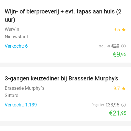
Wijn- of bierproeverij + evt. tapas aan huis (2
50%
uur)
WerVin
9.5
star
Nieuwstadt
Verkocht: 6
€20
Regulier
€9
,95
favorite_border
3-gangen keuzediner bij Brasserie Murphy's
35%
Brasserie Murphy´s
9.7
star
Sittard
Verkocht: 1.139
€33
,95
Regulier
€21
,95