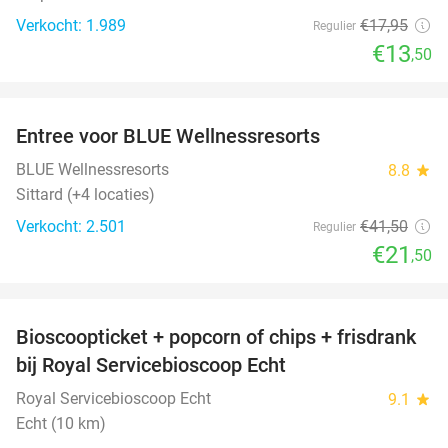
Verkocht: 1.989
€17
,95
Regulier
€13
,50
favorite_border
Entree voor BLUE Wellnessresorts
48%
BLUE Wellnessresorts
8.8
star
Sittard (+4 locaties)
Verkocht: 2.501
€41
,50
Regulier
€21
,50
favorite_border
Bioscoopticket + popcorn of chips + frisdrank
34%
bij Royal Servicebioscoop Echt
Royal Servicebioscoop Echt
9.1
star
Echt (10 km)