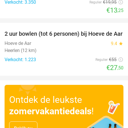
Verkocht: 3.350
€19
,95
Regulier
€13
,25
favorite_border
2 uur bowlen (tot 6 personen) bij Hoeve de Aar
50%
Hoeve de Aar
9.4
star
Heerlen (12 km)
Verkocht: 1.223
€55
Regulier
€27
,50
Ontdek de leukste
zomervakantiedeals
!