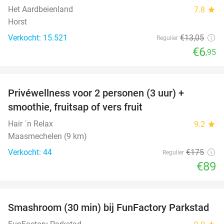
Het Aardbeienland
7.8
star
Horst
Verkocht: 15.521
€13
,05
Regulier
€6
,95
favorite_border
Privéwellness voor 2 personen (3 uur) +
49%
smoothie, fruitsap of vers fruit
Hair ´n Relax
9.2
star
Maasmechelen (9 km)
Verkocht: 44
€175
Regulier
€89
favorite_border
Smashroom (30 min) bij FunFactory Parkstad
47%