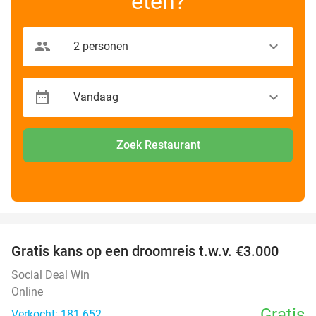
eten?
Zoek Restaurant
favorite_border
Gratis kans op een droomreis t.w.v. €3.000
Social Deal Win
Online
Gratis
Verkocht: 181.652