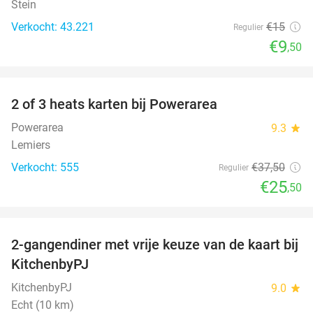
Stein
Verkocht: 43.221
€15
Regulier
€9
,50
favorite_border
2 of 3 heats karten bij Powerarea
32%
Powerarea
9.3
star
Lemiers
Verkocht: 555
€37
,50
Regulier
€25
,50
favorite_border
2-gangendiner met vrije keuze van de kaart bij
23%
KitchenbyPJ
KitchenbyPJ
9.0
star
Echt (10 km)