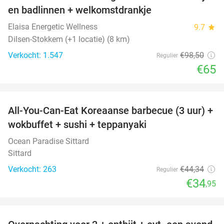
en badlinnen + welkomstdrankje
Elaisa Energetic Wellness
9.7
star
Dilsen-Stokkem (+1 locatie) (8 km)
Verkocht: 1.547
€98
,50
Regulier
€65
favorite_border
All-You-Can-Eat Koreaanse barbecue (3 uur) +
21%
wokbuffet + sushi + teppanyaki
Ocean Paradise Sittard
Sittard
Verkocht: 263
€44
,34
Regulier
€34
,95
favorite_border