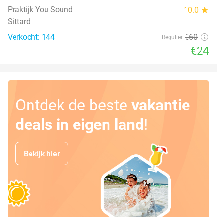
Praktijk You Sound
10.0
star
Sittard
Verkocht: 144
€60
Regulier
€24
Ontdek de beste
vakantie
deals in eigen land
!
Bekijk hier