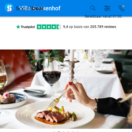

Villa Beukenhof
Bereikbaar vanaf 07:00
Ontdek 15.000+ deals
7 dagen per week beschikbaar
10+ miljoen leden
9,4
op basis van
205.789 reviews
Ontdek 15.000+ deals
7 dagen per week beschikbaar
10+ miljoen leden