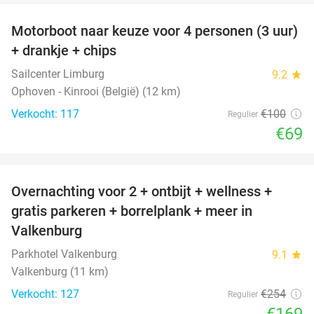
Motorboot naar keuze voor 4 personen (3 uur)
31%
+ drankje + chips
Sailcenter Limburg
9.2
star
Ophoven - Kinrooi (België) (12 km)
Verkocht: 117
€100
Regulier
€69
favorite_border
Overnachting voor 2 + ontbijt + wellness +
33%
gratis parkeren + borrelplank + meer in
Valkenburg
Parkhotel Valkenburg
9.1
star
Valkenburg (11 km)
Verkocht: 127
€254
Regulier
€169