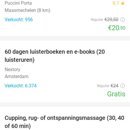
Puccini Porta
9.7
star
Maasmechelen (8 km)
Verkocht: 956
€29
,50
Regulier
€20
,90
favorite_border
100%
60 dagen luisterboeken en e-books (20
luisteruren)
Nextory
Amsterdam
Verkocht: 6.374
€24
Regulier
Gratis
favorite_border
Cupping, rug- of ontspanningsmassage (30, 40
60%
of 60 min)