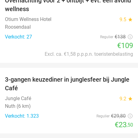
Overnachting voor 2 + ontbijt + evt. een avond
21%
wellness
Otium Wellness Hotel
9.5
star
Roosendaal
Verkocht: 27
€138
Regulier
€109
Excl. ca. €1,58 p.p.p.n. toeristenbelasting
favorite_border
3-gangen keuzediner in junglesfeer bij Jungle
21%
Café
Jungle Café
9.2
star
Nuth (6 km)
Verkocht: 1.323
€29
,80
Regulier
€23
,50
favorite_border