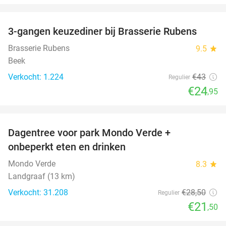
favorite_border
3-gangen keuzediner bij Brasserie Rubens
42%
Brasserie Rubens
9.5
star
Beek
Verkocht: 1.224
€43
Regulier
€24
,95
favorite_border
Dagentree voor park Mondo Verde +
25%
onbeperkt eten en drinken
Mondo Verde
8.3
star
Landgraaf (13 km)
Verkocht: 31.208
€28
,50
Regulier
€21
,50
favorite_border