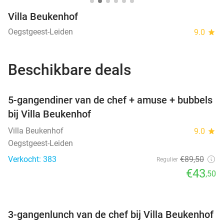
Villa Beukenhof
Oegstgeest-Leiden
9.0
star
Beschikbare deals
favorite_border
5-gangendiner van de chef + amuse + bubbels
bij Villa Beukenhof
Villa Beukenhof
9.0
star
Oegstgeest-Leiden
Verkocht: 383
€89
,50
Regulier
€43
,50
favorite_border
3-gangenlunch van de chef bij Villa Beukenhof