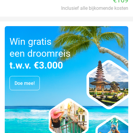
Inclusief alle bijkomende kosten
Win gratis
een droomreis
t.w.v. €3.000
Doe mee!