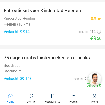
Entreeticket voor Kinderstad Heerlen
32%
Kinderstad Heerlen
8.9
star
Heerlen (10 km)
Verkocht: 9.914
€14
Regulier
€9
,50
favorite_border
100%
75 dagen gratis luisterboeken en e-books
BookBeat
Stockholm
Verkocht: 39.143
€22
,47
Regulier
Gratis
favorite_border
Home
Dichtbij
Restaurants
Hotels
Menu
3-gangen keuzediner bij Taste of India