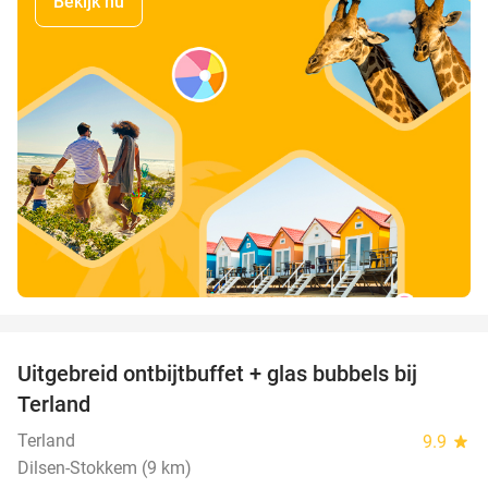
Bekijk nu
favorite_border
Uitgebreid ontbijtbuffet + glas bubbels bij
17%
Terland
Terland
9.9
star
Dilsen-Stokkem (9 km)