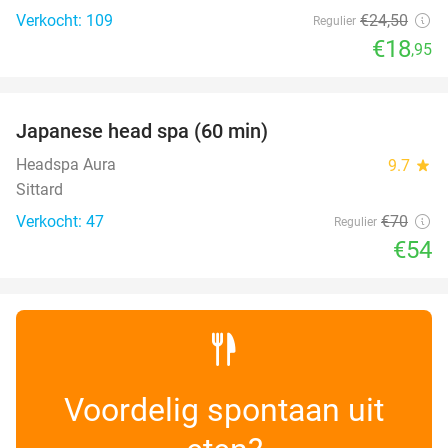
Verkocht: 109
€24
,50
Regulier
€18
,95
favorite_border
Japanese head spa (60 min)
23%
Headspa Aura
9.7
star
Sittard
Verkocht: 47
€70
Regulier
€54
Voordelig spontaan uit