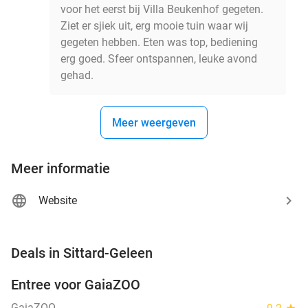
voor het eerst bij Villa Beukenhof gegeten.
Ziet er sjiek uit, erg mooie tuin waar wij
gegeten hebben. Eten was top, bediening
erg goed. Sfeer ontspannen, leuke avond
gehad.
Meer weergeven
Meer informatie
Website
favorite_border
Deals in Sittard-Geleen
Entree voor GaiaZOO
14%
GaiaZOO
star