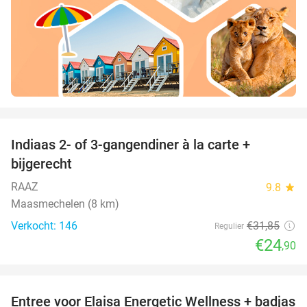
favorite_border
Indiaas 2- of 3-gangendiner à la carte +
22%
bijgerecht
RAAZ
9.8
star
Maasmechelen (8 km)
Verkocht: 146
€31
,85
Regulier
€24
,90
favorite_border
Entree voor Elaisa Energetic Wellness + badjas
34%