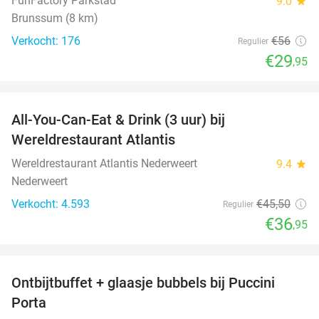
FunFactory Parkstad
9.0
star
Brunssum (8 km)
Verkocht: 176
€56
Regulier
€29
,95
favorite_border
All-You-Can-Eat & Drink (3 uur) bij
19%
Wereldrestaurant Atlantis
Wereldrestaurant Atlantis Nederweert
9.4
star
Nederweert
Verkocht: 4.593
€45
,50
Regulier
€36
,95
favorite_border
Ontbijtbuffet + glaasje bubbels bij Puccini
29%
Porta