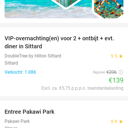
favorite_border
VIP-overnachting(en) voor 2 + ontbijt + evt.
33%
diner in Sittard
DoubleTree by Hilton Sittard
9.5
star
Sittard
Verkocht: 1.086
€206
Regulier
€139
Excl. ca. €5,75 p.p.p.n. toeristenbelasting
favorite_border
Entree Pakawi Park
28%
Pakawi Park
8.9
star