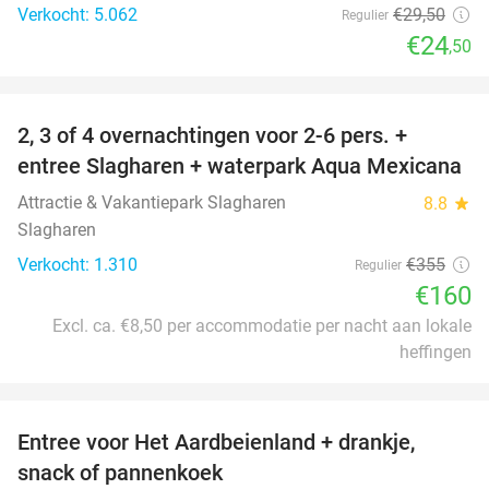
Verkocht: 5.062
€29
,50
Regulier
€24
,50
favorite_border
2, 3 of 4 overnachtingen voor 2-6 pers. +
55%
entree Slagharen + waterpark Aqua Mexicana
Attractie & Vakantiepark Slagharen
8.8
star
Slagharen
Verkocht: 1.310
€355
Regulier
€160
Excl. ca. €8,50 per accommodatie per nacht aan lokale
heffingen
favorite_border
Entree voor Het Aardbeienland + drankje,
47%
snack of pannenkoek