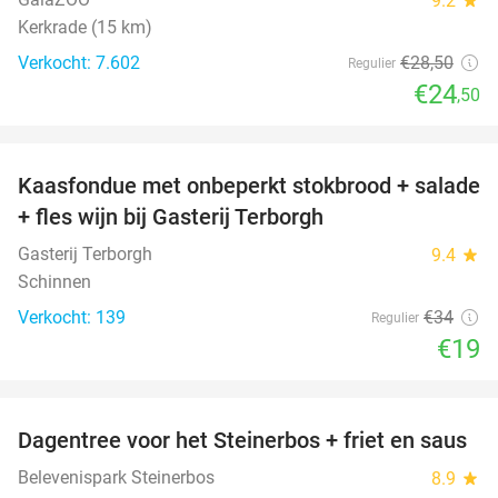
9.2
Kerkrade (15 km)
Verkocht: 7.602
€28
,50
Regulier
€24
,50
favorite_border
Kaasfondue met onbeperkt stokbrood + salade
44%
+ fles wijn bij Gasterij Terborgh
Gasterij Terborgh
9.4
star
Schinnen
Verkocht: 139
€34
Regulier
€19
favorite_border
Dagentree voor het Steinerbos + friet en saus
37%
Belevenispark Steinerbos
8.9
star