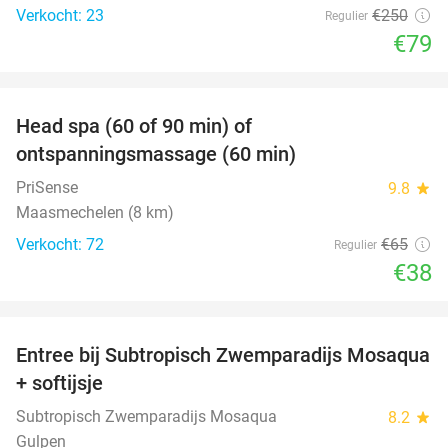
Verkocht: 23
€250
Regulier
€79
favorite_border
Head spa (60 of 90 min) of
42%
ontspanningsmassage (60 min)
PriSense
9.8
star
Maasmechelen (8 km)
Verkocht: 72
€65
Regulier
€38
favorite_border
Entree bij Subtropisch Zwemparadijs Mosaqua
25%
+ softijsje
Subtropisch Zwemparadijs Mosaqua
8.2
star
Gulpen