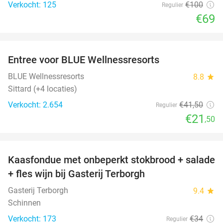
Verkocht: 125
€100
Regulier
€69
favorite_border
Entree voor BLUE Wellnessresorts
48%
BLUE Wellnessresorts
8.8
star
Sittard (+4 locaties)
Verkocht: 2.654
€41
,50
Regulier
€21
,50
favorite_border
Kaasfondue met onbeperkt stokbrood + salade
44%
+ fles wijn bij Gasterij Terborgh
Gasterij Terborgh
9.4
star
Schinnen
Verkocht: 173
€34
Regulier