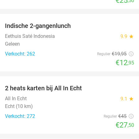
€25
,50
favorite_border
Indische 2-gangenlunch
35%
Eethuis Saté Indonesia
9.9
star
Geleen
Verkocht: 262
€19
,95
Regulier
€12
,95
favorite_border
2 heats karten bij All In Echt
39%
All In Echt
9.1
star
Echt (10 km)
Verkocht: 272
€45
Regulier
€27
,50
favorite_border