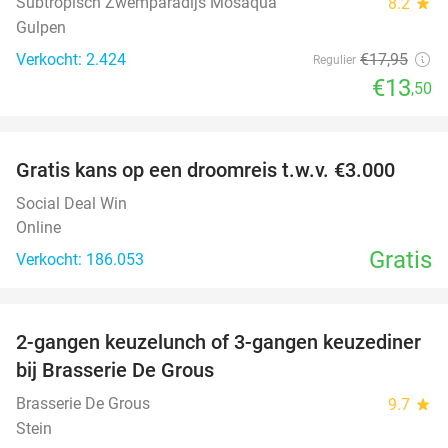
Subtropisch Zwemparadijs Mosaqua
8.2
star
Gulpen
Verkocht: 2.424
€17
,95
Regulier
€13
,50
favorite_border
Gratis kans op een droomreis t.w.v. €3.000
Social Deal Win
Online
Gratis
Verkocht: 186.053
favorite_border
2-gangen keuzelunch of 3-gangen keuzediner
30%
bij Brasserie De Grous
Brasserie De Grous
9.7
star
Stein