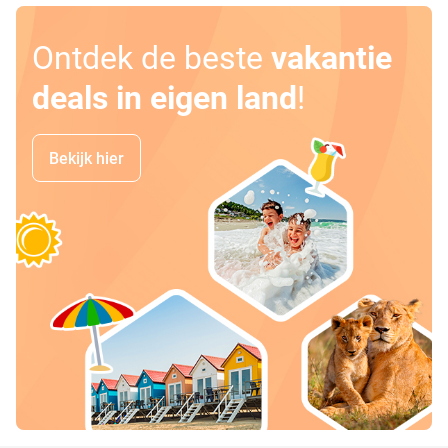
Ontdek de beste
vakantie
deals in eigen land
!
Bekijk hier