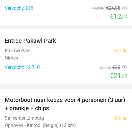
Verkocht: 336
€24
,95
Regulier
€12
,50
favorite_border
Entree Pakawi Park
28%
Pakawi Park
8.9
star
Olmen
Verkocht: 12.710
€30
Regulier
€21
,50
favorite_border
Motorboot naar keuze voor 4 personen (3 uur)
31%
+ drankje + chips
Sailcenter Limburg
9.2
star
Ophoven - Kinrooi (België) (12 km)