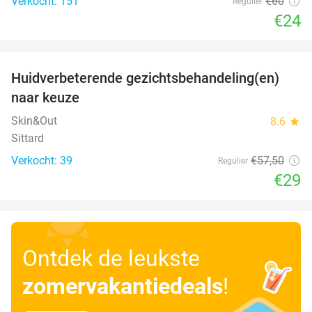
Verkocht: 151
€60
Regulier
€24
favorite_border
Huidverbeterende gezichtsbehandeling(en)
50%
naar keuze
Skin&Out
8.6
star
Sittard
Verkocht: 39
€57
,50
Regulier
€29
Ontdek de leukste
zomervakantiedeals
!