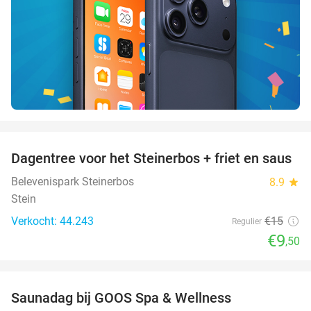
favorite_border
Dagentree voor het Steinerbos + friet en saus
37%
Belevenispark Steinerbos
8.9
star
Stein
Verkocht: 44.243
€15
Regulier
€9
,50
favorite_border
Saunadag bij GOOS Spa & Wellness
52%