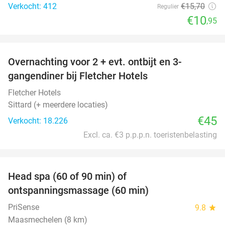
Verkocht: 412
€15
,70
Regulier
€10
,95
favorite_border
Overnachting voor 2 + evt. ontbijt en 3-
gangendiner bij Fletcher Hotels
Fletcher Hotels
Sittard (+ meerdere locaties)
€45
Verkocht: 18.226
Excl. ca. €3 p.p.p.n. toeristenbelasting
favorite_border
Head spa (60 of 90 min) of
42%
ontspanningsmassage (60 min)
PriSense
9.8
star
Maasmechelen (8 km)