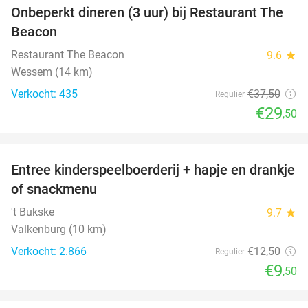
Onbeperkt dineren (3 uur) bij Restaurant The
21%
Beacon
Restaurant The Beacon
9.6
star
Wessem (14 km)
Verkocht: 435
€37
,50
Regulier
€29
,50
favorite_border
Entree kinderspeelboerderij + hapje en drankje
24%
of snackmenu
't Bukske
9.7
star
Valkenburg (10 km)
Verkocht: 2.866
€12
,50
Regulier
€9
,50