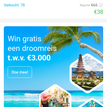
Verkocht: 78
€65
Regulier
€38
Win gratis
een droomreis
t.w.v. €3.000
Doe mee!