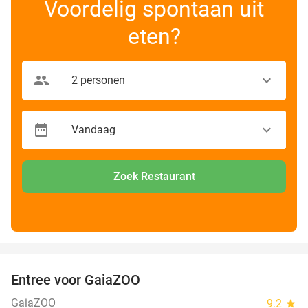
Voordelig spontaan uit
eten?
Zoek Restaurant
favorite_border
Entree voor GaiaZOO
14%
GaiaZOO
9.2
star