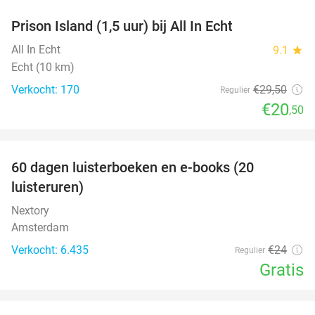
Prison Island (1,5 uur) bij All In Echt
31%
All In Echt
9.1
star
Echt (10 km)
Verkocht: 170
€29
,50
Regulier
€20
,50
favorite_border
100%
60 dagen luisterboeken en e-books (20
luisteruren)
Nextory
Amsterdam
Verkocht: 6.435
€24
Regulier
Gratis
favorite_border