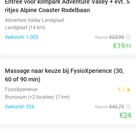
Entree voor klimpark Adventure Valley + evt. 5
17%
ritjes Alpine Coaster Rodelbaan
Adventure Valley Landgraaf
Landgraaf (14 km)
Verkocht: 1.003
€23
,95
Regulier
€19
,95
favorite_border
Massage naar keuze bij FysioXperience (30,
44%
60 of 90 min)
FysioXperience
9.7
star
Brunssum (+2 locaties) (7 km)
Verkocht: 326
€42
,75
Regulier
€24
favorite_border