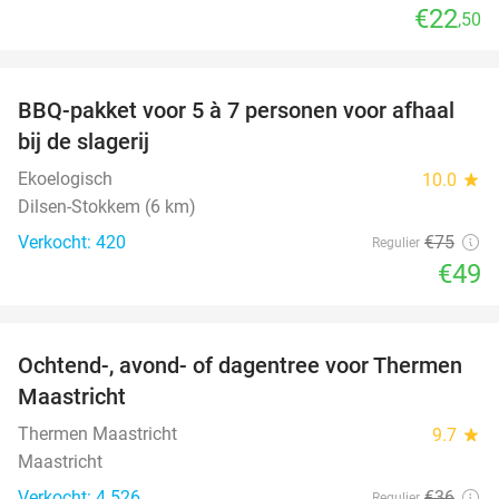
€22
,50
favorite_border
BBQ-pakket voor 5 à 7 personen voor afhaal
35%
bij de slagerij
Ekoelogisch
10.0
star
Dilsen-Stokkem (6 km)
Verkocht: 420
€75
Regulier
€49
favorite_border
Ochtend-, avond- of dagentree voor Thermen
25%
Maastricht
Thermen Maastricht
9.7
star
Maastricht
Verkocht: 4.526
€36
Regulier