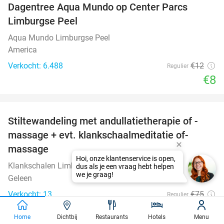
Dagentree Aqua Mundo op Center Parcs
33%
Limburgse Peel
Aqua Mundo Limburgse Peel
America
Verkocht: 6.488
€12
Regulier
€8
favorite_border
Stiltewandeling met andullatietherapie of -
61%
massage + evt. klankschaalmeditatie of-
massage
Klankschalen Limburg
10.0
star
Geleen
Verkocht: 13
€75
Regulier
€29
Home
Dichtbij
Restaurants
Hotels
Menu