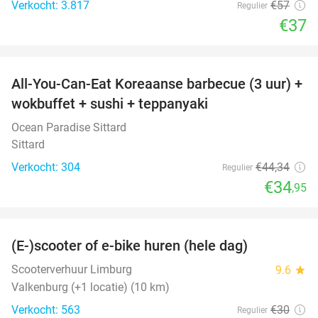
Verkocht: 3.817
€57
Regulier
€37
favorite_border
All-You-Can-Eat Koreaanse barbecue (3 uur) +
21%
wokbuffet + sushi + teppanyaki
Ocean Paradise Sittard
Sittard
Verkocht: 304
€44
,34
Regulier
€34
,95
favorite_border
(E-)scooter of e-bike huren (hele dag)
25%
Scooterverhuur Limburg
9.6
star
Valkenburg (+1 locatie) (10 km)
Verkocht: 563
€30
Regulier