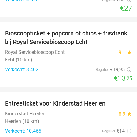
€27
favorite_border
Bioscoopticket + popcorn of chips + frisdrank
34%
bij Royal Servicebioscoop Echt
Royal Servicebioscoop Echt
9.1
star
Echt (10 km)
Verkocht: 3.402
€19
,95
Regulier
€13
,25
favorite_border
Entreeticket voor Kinderstad Heerlen
32%
Kinderstad Heerlen
8.9
star
Heerlen (10 km)
Verkocht: 10.465
€14
Regulier