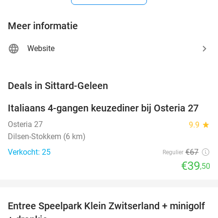
Meer informatie
Website
favorite_border
Deals in Sittard-Geleen
Italiaans 4-gangen keuzediner bij Osteria 27
41%
NEW
TODAY
Osteria 27
9.9
star
Dilsen-Stokkem (6 km)
Verkocht: 25
€67
Regulier
€39
,50
favorite_border
Entree Speelpark Klein Zwitserland + minigolf
38%