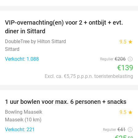
favorite_border
VIP-overnachting(en) voor 2 + ontbijt + evt.
33%
diner in Sittard
DoubleTree by Hilton Sittard
9.5
star
Sittard
Verkocht: 1.088
€206
Regulier
€139
Excl. ca. €5,75 p.p.p.n. toeristenbelasting
favorite_border
1 uur bowlen voor max. 6 personen + snacks
38%
Bowling Maaseik
9.5
star
Maaseik (10 km)
Verkocht: 221
€41
Regulier