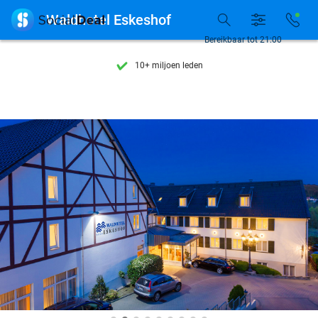
Ontdek 15.000+ deals

Waldhotel Eskeshof
7 dagen per week beschikbaar
Bereikbaar tot 21:00
10+ miljoen leden
9,4
op basis van
206.160 reviews
Ontdek 15.000+ deals
7 dagen per week beschikbaar
10+ miljoen leden