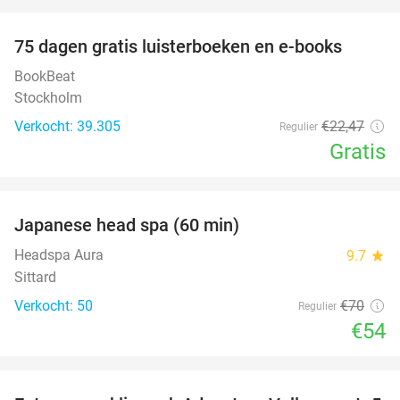
favorite_border
100%
75 dagen gratis luisterboeken en e-books
BookBeat
Stockholm
Verkocht: 39.305
€22
,47
Regulier
Gratis
favorite_border
Japanese head spa (60 min)
23%
Headspa Aura
9.7
star
Sittard
Verkocht: 50
€70
Regulier
€54
favorite_border