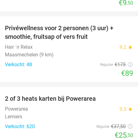
€9
,50
favorite_border
Privéwellness voor 2 personen (3 uur) +
49%
smoothie, fruitsap of vers fruit
Hair ´n Relax
9.2
star
Maasmechelen (9 km)
Verkocht: 48
€175
Regulier
€89
favorite_border
2 of 3 heats karten bij Powerarea
32%
Powerarea
9.3
star
Lemiers
Verkocht: 620
€37
,50
Regulier
€25
,50