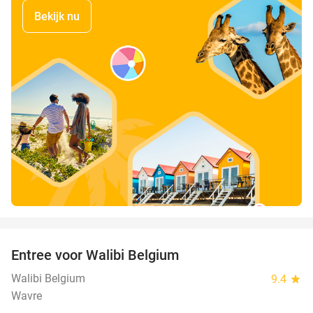
Bekijk nu
favorite_border
Entree voor Walibi Belgium
35%
Walibi Belgium
9.4
star
Wavre