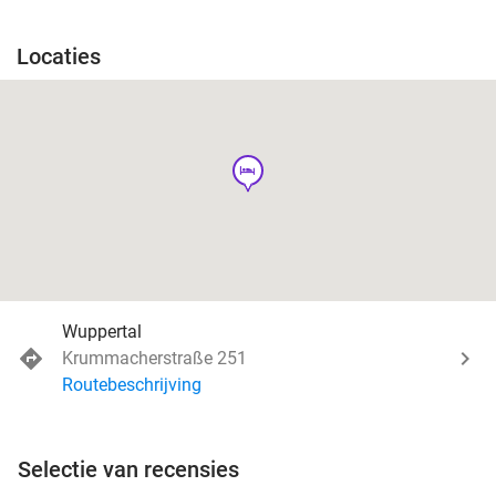
Locaties
hotel
Wuppertal
Krummacherstraße 251
Routebeschrijving
Selectie van recensies