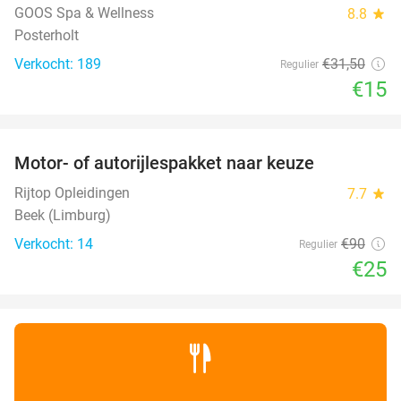
GOOS Spa & Wellness
8.8
star
Posterholt
Verkocht: 189
€31
,50
Regulier
€15
favorite_border
Motor- of autorijlespakket naar keuze
72%
Rijtop Opleidingen
7.7
star
Beek (Limburg)
Verkocht: 14
€90
Regulier
€25