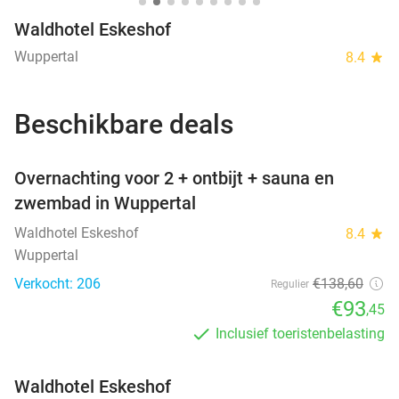
Waldhotel Eskeshof
Wuppertal
8.4
star
Beschikbare deals
favorite_border
Overnachting voor 2 + ontbijt + sauna en
zwembad in Wuppertal
Waldhotel Eskeshof
8.4
star
Wuppertal
Verkocht: 206
€138
,60
Regulier
€93
,45
Inclusief toeristenbelasting
Waldhotel Eskeshof