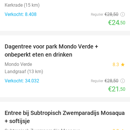
Kerkrade (15 km)
Verkocht: 8.408
€28
,50
Regulier
€24
,50
favorite_border
Dagentree voor park Mondo Verde +
25%
onbeperkt eten en drinken
Mondo Verde
8.3
star
Landgraaf (13 km)
Verkocht: 34.032
€28
,50
Regulier
€21
,50
favorite_border
Entree bij Subtropisch Zwemparadijs Mosaqua
25%
+ softijsje