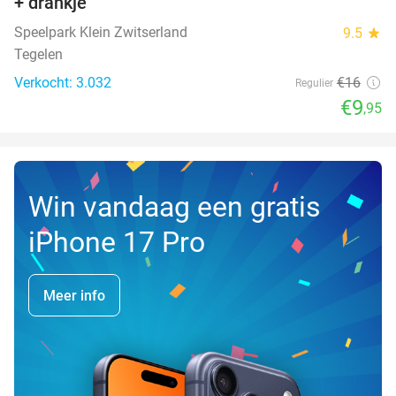
+ drankje
Speelpark Klein Zwitserland
9.5
star
Tegelen
Verkocht: 3.032
€16
Regulier
€9
,95
Win vandaag een gratis
iPhone 17 Pro
Meer info