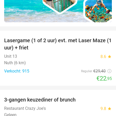
favorite_border
Lasergame (1 of 2 uur) evt. met Laser Maze (1
22%
uur) + friet
Unit 13
8.6
star
Nuth (6 km)
Verkocht: 915
€29
,40
Regulier
€22
,95
favorite_border
3-gangen keuzediner of brunch
50%
Restaurant Crazy Joe's
9.8
star
Geleen