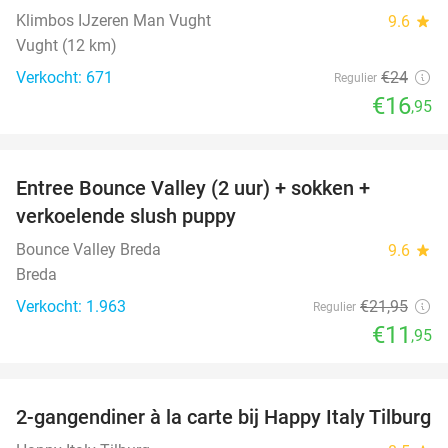
Klimbos IJzeren Man Vught
9.6
star
Vught (12 km)
Verkocht: 671
€24
Regulier
€16
,95
favorite_border
Entree Bounce Valley (2 uur) + sokken +
46%
verkoelende slush puppy
Bounce Valley Breda
9.6
star
Breda
Verkocht: 1.963
€21
,95
Regulier
€11
,95
favorite_border
2-gangendiner à la carte bij Happy Italy Tilburg
35%