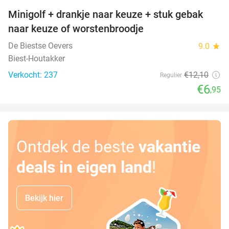
Minigolf + drankje naar keuze + stuk gebak
43%
naar keuze of worstenbroodje
De Biestse Oevers
9.0
star
Biest-Houtakker
Verkocht: 237
€12
,10
Regulier
€6
,95
Ontdek de beste
vakantie
deals in eigen land
!
Bekijk hier