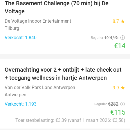
The Basement Challenge (70 min) bij De
44%
Voltage
De Voltage Indoor Entertainment
8.7
star
Tilburg
Verkocht: 1.840
€24
,95
Regulier
€14
favorite_border
Overnachting voor 2 + ontbijt + late check out
59%
+ toegang wellness in hartje Antwerpen
Van der Valk Park Lane Antwerpen
9.9
star
Antwerpen
Verkocht: 1.193
€282
Regulier
€115
Toeristenbelasting: €3,39 (vanaf 1 maart 2026: €3,58)
favorite_border