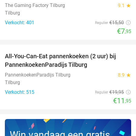
The Gaming Factory Tilburg
9.1
star
Tilburg
Verkocht: 401
€15
,50
Regulier
€7
,95
favorite_border
All-You-Can-Eat pannenkoeken (2 uur) bij
40%
PannenkoekenParadijs Tilburg
PannenkoekenParadijs Tilburg
8.9
star
Tilburg
Verkocht: 515
€19
,95
Regulier
€11
,95
Win vandaag een gratis