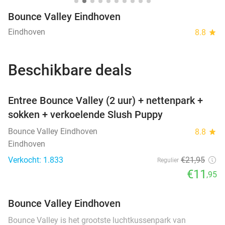
Bounce Valley Eindhoven
Eindhoven
8.8
star
Beschikbare deals
favorite_border
Entree Bounce Valley (2 uur) + nettenpark +
sokken + verkoelende Slush Puppy
Bounce Valley Eindhoven
8.8
star
Eindhoven
Verkocht: 1.833
€21
,95
Regulier
€11
,95
Bounce Valley Eindhoven
Bounce Valley is het grootste luchtkussenpark van