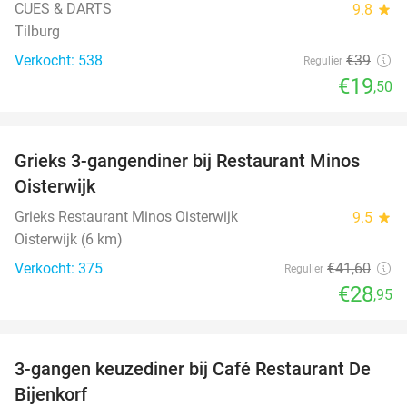
CUES & DARTS
9.8
star
Tilburg
Verkocht: 538
€39
Regulier
€19
,50
favorite_border
Grieks 3-gangendiner bij Restaurant Minos
30%
Oisterwijk
Grieks Restaurant Minos Oisterwijk
9.5
star
Oisterwijk (6 km)
Verkocht: 375
€41
,60
Regulier
€28
,95
favorite_border
3-gangen keuzediner bij Café Restaurant De
30%
Bijenkorf