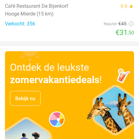
Café Restaurant De Bijenkorf
9.9
star
Hooge Mierde (15 km)
Verkocht: 356
€45
Regulier
€31
,50
Ontdek de leukste
zomervakantiedeals
!
Bekijk nu