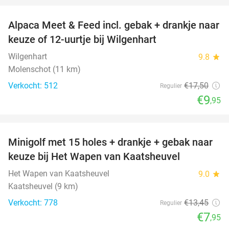
Alpaca Meet & Feed incl. gebak + drankje naar
43%
keuze of 12-uurtje bij Wilgenhart
Wilgenhart
9.8
star
Molenschot (11 km)
Verkocht: 512
€17
,50
Regulier
€9
,95
favorite_border
Minigolf met 15 holes + drankje + gebak naar
41%
keuze bij Het Wapen van Kaatsheuvel
Het Wapen van Kaatsheuvel
9.0
star
Kaatsheuvel (9 km)
Verkocht: 778
€13
,45
Regulier
€7
,95