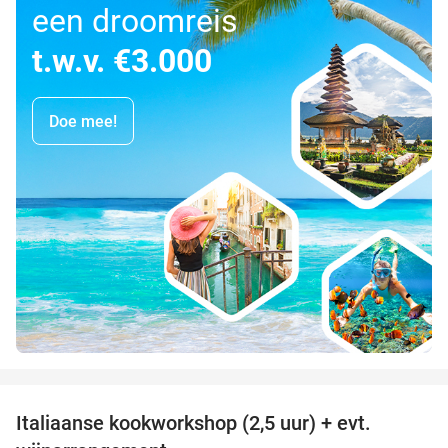
een droomreis
t.w.v. €3.000
Doe mee!
favorite_border
Italiaanse kookworkshop (2,5 uur) + evt.
60%