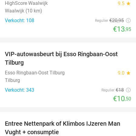
HighScore Waalwijk
9.5
star
Waalwijk (10 km)
Verkocht: 108
€20
,95
Regulier
€13
,95
favorite_border
VIP-autowasbeurt bij Esso Ringbaan-Oost
42%
Tilburg
Esso Ringbaan-Oost Tilburg
9.0
star
Tilburg
Verkocht: 343
€18
Regulier
€10
,50
favorite_border
Entree Nettenpark of Klimbos IJzeren Man
29%
Vught + consumptie