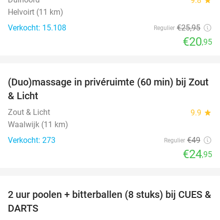
9.8
Helvoirt (11 km)
Verkocht: 15.108
€25
,95
Regulier
€20
,95
favorite_border
(Duo)massage in privéruimte (60 min) bij Zout
49%
& Licht
Zout & Licht
9.9
star
Waalwijk (11 km)
Verkocht: 273
€49
Regulier
€24
,95
favorite_border
2 uur poolen + bitterballen (8 stuks) bij CUES &
50%
DARTS