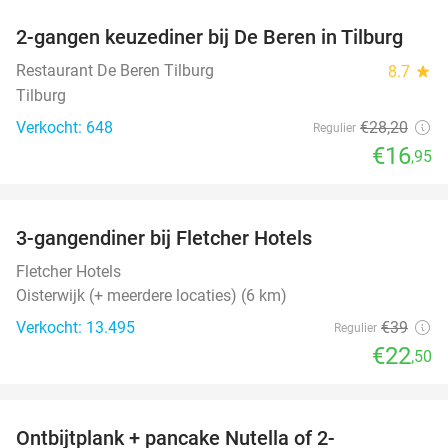
2-gangen keuzediner bij De Beren in Tilburg
40%
Restaurant De Beren Tilburg
8.7
star
Tilburg
Verkocht: 648
€28
,20
Regulier
€16
,95
favorite_border
3-gangendiner bij Fletcher Hotels
42%
Fletcher Hotels
Oisterwijk (+ meerdere locaties) (6 km)
Verkocht: 13.495
€39
Regulier
€22
,50
favorite_border
Ontbijtplank + pancake Nutella of 2-
41%