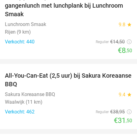
gangenlunch met lunchplank bij Lunchroom
Smaak
Lunchroom Smaak
9.8
star
Rijen (9 km)
Verkocht: 440
€14
,50
Regulier
€8
,50
favorite_border
All-You-Can-Eat (2,5 uur) bij Sakura Koreaanse
19%
BBQ
Sakura Koreaanse BBQ
9.4
star
Waalwijk (11 km)
Verkocht: 462
€38
,95
Regulier
€31
,50
favorite_border