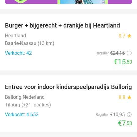
favorite_border
Burger + bijgerecht + drankje bij Heartland
36%
Heartland
9.7
star
Baarle-Nassau (13 km)
Verkocht: 42
€24
,15
Regulier
€15
,50
favorite_border
Entree voor indoor kinderspeelparadijs Ballorig
32%
Ballorig Nederland
8.8
star
Tilburg (+21 locaties)
Verkocht: 4.652
€10
,95
Regulier
€7
,50
favorite_border