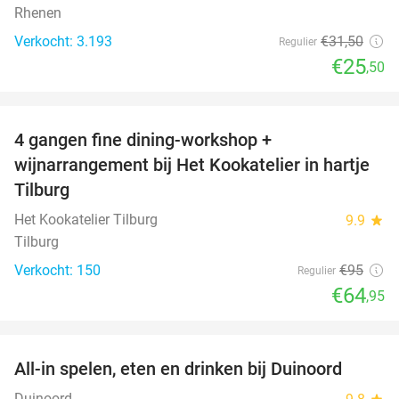
Rhenen
Verkocht: 3.193
€31
,50
Regulier
€25
,50
favorite_border
4 gangen fine dining-workshop +
32%
wijnarrangement bij Het Kookatelier in hartje
Tilburg
Het Kookatelier Tilburg
9.9
star
Tilburg
Verkocht: 150
€95
Regulier
€64
,95
favorite_border
All-in spelen, eten en drinken bij Duinoord
19%
Duinoord
star