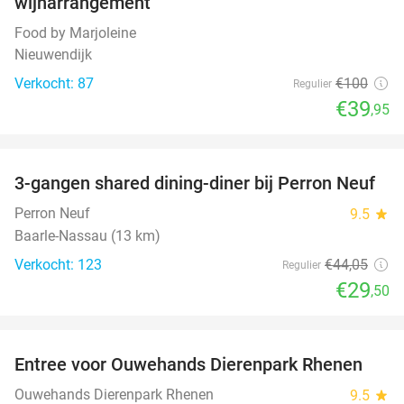
wijnarrangement
Food by Marjoleine
Nieuwendijk
Verkocht: 87
€100
Regulier
€39
,95
favorite_border
3-gangen shared dining-diner bij Perron Neuf
33%
Perron Neuf
9.5
star
Baarle-Nassau (13 km)
Verkocht: 123
€44
,05
Regulier
€29
,50
favorite_border
Entree voor Ouwehands Dierenpark Rhenen
19%
Ouwehands Dierenpark Rhenen
9.5
star