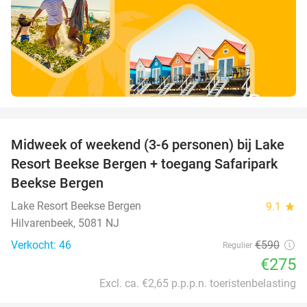
favorite_border
Midweek of weekend (3-6 personen) bij Lake
53%
Resort Beekse Bergen + toegang Safaripark
Beekse Bergen
Lake Resort Beekse Bergen
9.1
star
Hilvarenbeek, 5081 NJ
Verkocht: 46
€590
Regulier
€275
Excl. ca. €2,65 p.p.p.n. toeristenbelasting
favorite_border