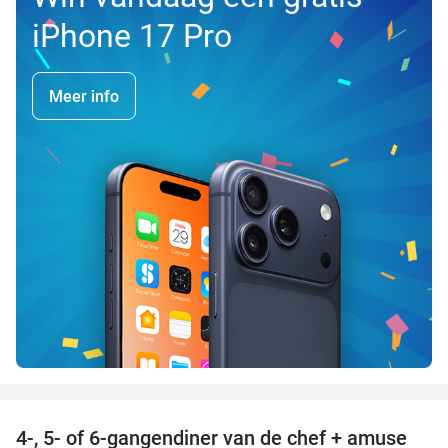
iPhone 17 Pro
Meer info
favorite_border
4-, 5- of 6-gangendiner van de chef + amuse
35%