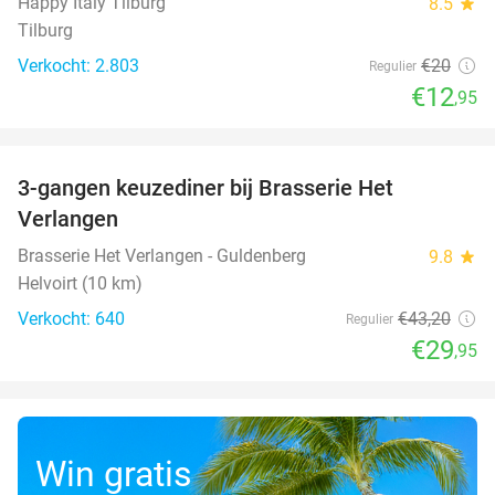
Happy Italy Tilburg
8.5
star
Tilburg
Verkocht: 2.803
€20
Regulier
€12
,95
favorite_border
3-gangen keuzediner bij Brasserie Het
31%
Verlangen
Brasserie Het Verlangen - Guldenberg
9.8
star
Helvoirt (10 km)
Verkocht: 640
€43
,20
Regulier
€29
,95
Win gratis