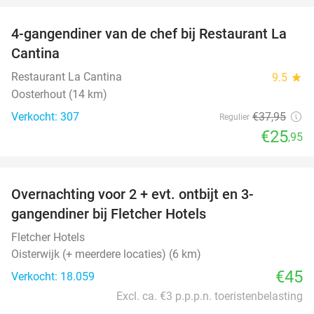
4-gangendiner van de chef bij Restaurant La
32%
Cantina
Restaurant La Cantina
9.5
star
Oosterhout (14 km)
Verkocht: 307
€37
,95
Regulier
€25
,95
favorite_border
Overnachting voor 2 + evt. ontbijt en 3-
gangendiner bij Fletcher Hotels
Fletcher Hotels
Oisterwijk (+ meerdere locaties) (6 km)
€45
Verkocht: 18.059
Excl. ca. €3 p.p.p.n. toeristenbelasting