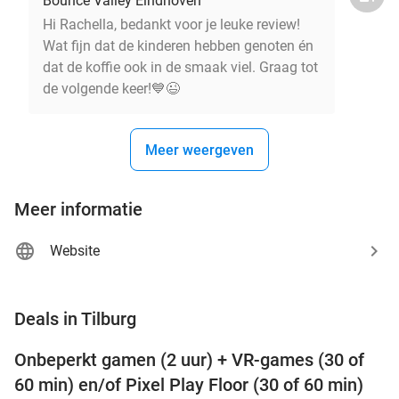
Bounce Valley Eindhoven
Hi Rachella, bedankt voor je leuke review!
Wat fijn dat de kinderen hebben genoten én
dat de koffie ook in de smaak viel. Graag tot
de volgende keer!💙😉
Meer weergeven
Meer informatie
Website
favorite_border
Deals in Tilburg
Onbeperkt gamen (2 uur) + VR-games (30 of
49%
60 min) en/of Pixel Play Floor (30 of 60 min)