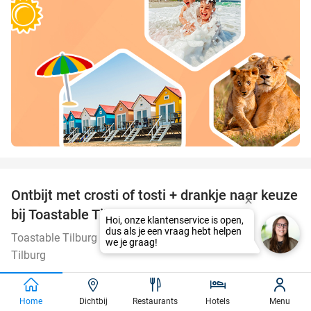
favorite_border
Ontbijt met crosti of tosti + drankje naar keuze
38%
bij Toastable Tilburg
Toastable Tilburg
9.5
star
Tilburg
Verkocht: 483
€12
,80
Regulier
€7
,95
Home
Dichtbij
Restaurants
Hotels
Menu