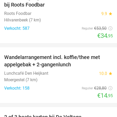
bij Roots Foodbar
Roots Foodbar
9.9
star
Hilvarenbeek (7 km)
Verkocht: 587
€53
,50
Regulier
€34
,95
favorite_border
Wandelarrangement incl. koffie/thee met
48%
appelgebak + 2-gangenlunch
Lunchcafé Den Heijkant
10.0
star
Moergestel (7 km)
Verkocht: 158
€28
,80
Regulier
€14
,95
favorite_border
2 of 3 heats karten bij De Voltage