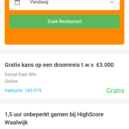
Zoek Restaurant
favorite_border
Gratis kans op een droomreis t.w.v. €3.000
Social Deal Win
Online
Gratis
Verkocht: 183.979
favorite_border
1,5 uur onbeperkt gamen bij HighScore
33%
Waalwijk