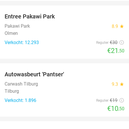
favorite_border
Entree Pakawi Park
28%
Pakawi Park
8.9
star
Olmen
Verkocht: 12.293
€30
Regulier
€21
,50
favorite_border
Autowasbeurt 'Pantser'
45%
Carwash Tilburg
9.3
star
Tilburg
Verkocht: 1.896
€19
Regulier
€10
,50
favorite_border