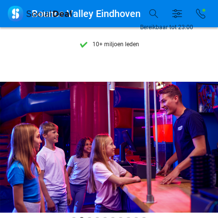
Ontdek 15.000+ deals

Bounce Valley Eindhoven
7 dagen per week beschikbaar
Bereikbaar tot 23:00
10+ miljoen leden
9,4
op basis van
205.993 reviews
Ontdek 15.000+ deals
7 dagen per week beschikbaar
10+ miljoen leden