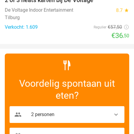
37%
De Voltage Indoor Entertainment
8.7
star
Tilburg
Verkocht: 1.609
€57
,50
Regulier
€36
,50
Voordelig spontaan uit
eten?