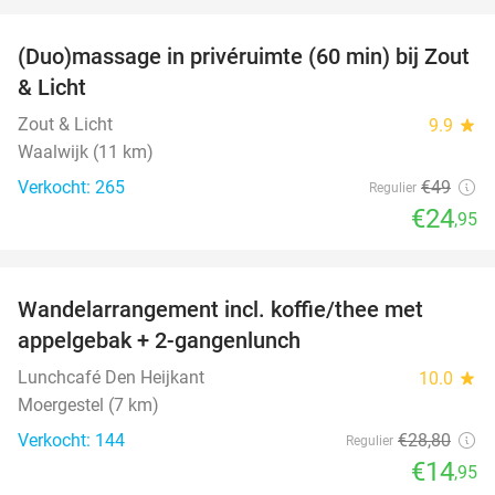
favorite_border
(Duo)massage in privéruimte (60 min) bij Zout
49%
& Licht
Zout & Licht
9.9
star
Waalwijk (11 km)
Verkocht: 265
€49
Regulier
€24
,95
favorite_border
Wandelarrangement incl. koffie/thee met
48%
appelgebak + 2-gangenlunch
Lunchcafé Den Heijkant
10.0
star
Moergestel (7 km)
Verkocht: 144
€28
,80
Regulier
€14
,95