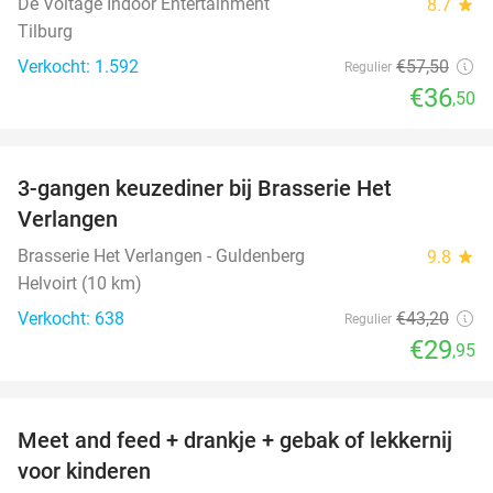
De Voltage Indoor Entertainment
8.7
star
Tilburg
Verkocht: 1.592
€57
,50
Regulier
€36
,50
favorite_border
3-gangen keuzediner bij Brasserie Het
31%
Verlangen
Brasserie Het Verlangen - Guldenberg
9.8
star
Helvoirt (10 km)
Verkocht: 638
€43
,20
Regulier
€29
,95
favorite_border
Meet and feed + drankje + gebak of lekkernij
25%
voor kinderen