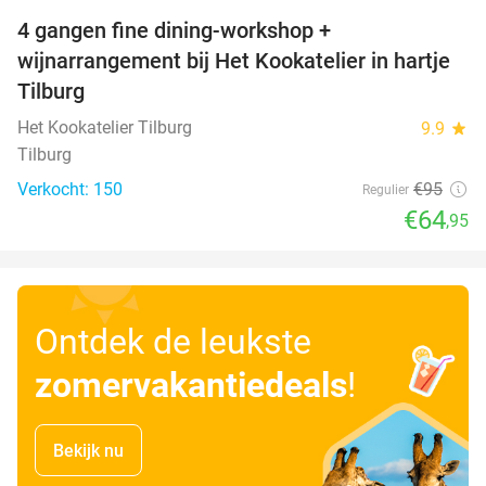
4 gangen fine dining-workshop +
32%
wijnarrangement bij Het Kookatelier in hartje
Tilburg
Het Kookatelier Tilburg
9.9
star
Tilburg
Verkocht: 150
€95
Regulier
€64
,95
Ontdek de leukste
zomervakantiedeals
!
Bekijk nu