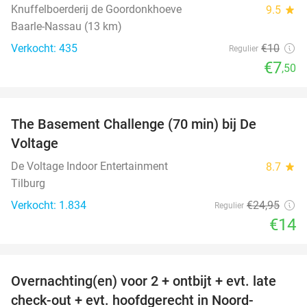
Knuffelboerderij de Goordonkhoeve
9.5
star
Baarle-Nassau (13 km)
Verkocht: 435
€10
Regulier
€7
,50
favorite_border
The Basement Challenge (70 min) bij De
44%
Voltage
De Voltage Indoor Entertainment
8.7
star
Tilburg
Verkocht: 1.834
€24
,95
Regulier
€14
favorite_border
Overnachting(en) voor 2 + ontbijt + evt. late
42%
check-out + evt. hoofdgerecht in Noord-