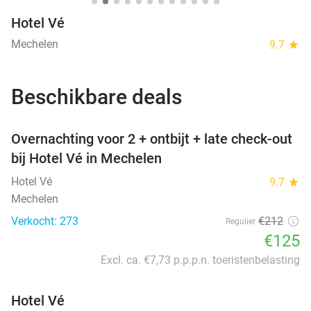
Hotel Vé
Mechelen
9.7
star
Beschikbare deals
favorite_border
Overnachting voor 2 + ontbijt + late check-out
bij Hotel Vé in Mechelen
Hotel Vé
9.7
star
Mechelen
Verkocht: 273
€212
Regulier
€125
Excl. ca. €7,73 p.p.p.n. toeristenbelasting
Hotel Vé