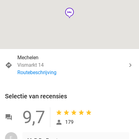
hotel
Mechelen
Vismarkt 14
Routebeschrijving
Selectie van recensies
9,7
179
F.