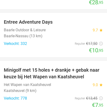
€28
,95
favorite_border
Entree Adventure Days
37%
Baarle Outdoor & Leisure
9.7
star
Baarle-Nassau (13 km)
Verkocht: 332
€17
,50
Regulier
€10
,95
favorite_border
Minigolf met 15 holes + drankje + gebak naar
41%
keuze bij Het Wapen van Kaatsheuvel
Het Wapen van Kaatsheuvel
9.0
star
Kaatsheuvel (9 km)
Verkocht: 778
€13
,45
Regulier
€7
,95