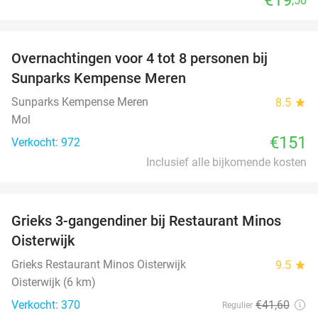
,50
favorite_border
Overnachtingen voor 4 tot 8 personen bij
Sunparks Kempense Meren
Sunparks Kempense Meren
8.5
star
Mol
€151
Verkocht: 972
Inclusief alle bijkomende kosten
favorite_border
Grieks 3-gangendiner bij Restaurant Minos
30%
Oisterwijk
Grieks Restaurant Minos Oisterwijk
9.5
star
Oisterwijk (6 km)
Verkocht: 370
€41
,60
Regulier