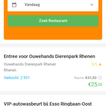
Zoek Restaurant
favorite_border
Entree voor Ouwehands Dierenpark Rhenen
19%
Ouwehands Dierenpark Rhenen
9.5
star
Rhenen
Verkocht: 2.931
€31
,50
Regulier
€25
,50
favorite_border
VIP-autowasbeurt bij Esso Ringbaan-Oost
42%