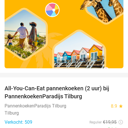
favorite_border
All-You-Can-Eat pannenkoeken (2 uur) bij
40%
PannenkoekenParadijs Tilburg
PannenkoekenParadijs Tilburg
8.9
star
Tilburg
Verkocht: 509
€19
,95
Regulier