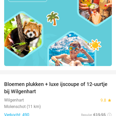
favorite_border
Bloemen plukken + luxe ijscoupe of 12-uurtje
40%
bij Wilgenhart
Wilgenhart
9.8
star
Molenschot (11 km)
Verkocht: 490
€19
,95
Regulier