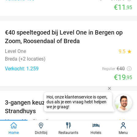
€11
,95
favorite_border
€40 speeltegoed bij Level One in Bergen op
50%
Zoom, Roosendaal of Breda
Level One
9.5
star
Breda (+2 locaties)
Verkocht: 1.259
€40
Regulier
€19
,95
favorite_border
3-gangen keuzediner bij IJzeren Man
29%
Strandhuys
IJzeren Man Strandhuys
9.3
star
Vught (12 km)
Home
Dichtbij
Restaurants
Hotels
Menu