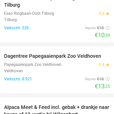
Tilburg
Esso Ringbaan-Oost Tilburg
9.0
star
Tilburg
Verkocht: 326
€18
Regulier
€10
,50
favorite_border
Dagentree Papegaaienpark Zoo Veldhoven
26%
Papegaaienpark Zoo Veldhoven
9.4
star
Veldhoven
Verkocht: 8.921
€18
Regulier
€13
,25
favorite_border
Alpaca Meet & Feed incl. gebak + drankje naar
43%