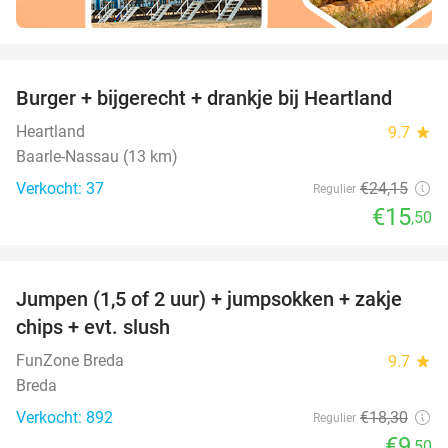
favorite_border
Burger + bijgerecht + drankje bij Heartland
36%
Heartland
9.7
star
Baarle-Nassau (13 km)
Verkocht: 37
€24
,15
Regulier
€15
,50
favorite_border
Jumpen (1,5 of 2 uur) + jumpsokken + zakje
48%
chips + evt. slush
FunZone Breda
9.7
star
Breda
Verkocht: 892
€18
,30
Regulier
€9
,50