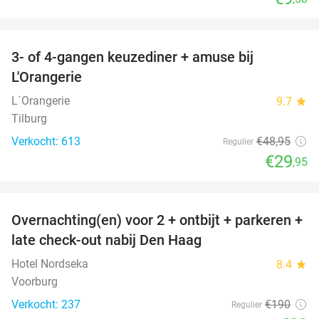
favorite_border
3- of 4-gangen keuzediner + amuse bij
39%
L'Orangerie
L´Orangerie
9.7
star
Tilburg
Verkocht: 613
€48
,95
Regulier
€29
,95
favorite_border
Overnachting(en) voor 2 + ontbijt + parkeren +
48%
late check-out nabij Den Haag
Hotel Nordseka
8.4
star
Voorburg
Verkocht: 237
€190
Regulier