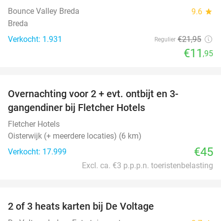
Bounce Valley Breda
9.6
star
Breda
Verkocht: 1.931
€21
,95
Regulier
€11
,95
favorite_border
Overnachting voor 2 + evt. ontbijt en 3-
gangendiner bij Fletcher Hotels
Fletcher Hotels
Oisterwijk (+ meerdere locaties) (6 km)
€45
Verkocht: 17.999
Excl. ca. €3 p.p.p.n. toeristenbelasting
favorite_border
2 of 3 heats karten bij De Voltage
37%