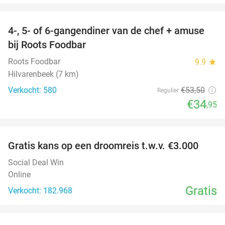
favorite_border
4-, 5- of 6-gangendiner van de chef + amuse
35%
bij Roots Foodbar
Roots Foodbar
9.9
star
Hilvarenbeek (7 km)
Verkocht: 580
€53
,50
Regulier
€34
,95
favorite_border
Gratis kans op een droomreis t.w.v. €3.000
Social Deal Win
Online
Gratis
Verkocht: 182.968
favorite_border