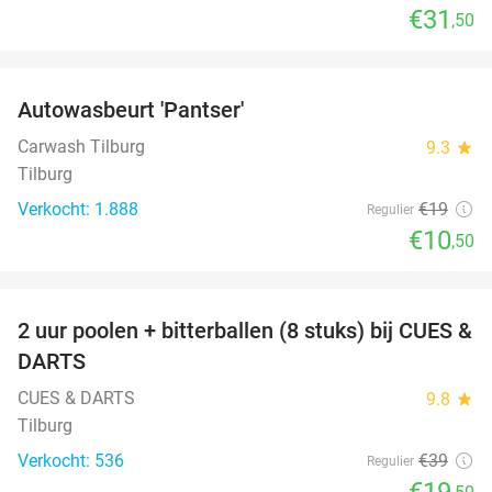
€31
,50
favorite_border
Autowasbeurt 'Pantser'
45%
Carwash Tilburg
9.3
star
Tilburg
Verkocht: 1.888
€19
Regulier
€10
,50
favorite_border
2 uur poolen + bitterballen (8 stuks) bij CUES &
50%
DARTS
CUES & DARTS
9.8
star
Tilburg
Verkocht: 536
€39
Regulier
€19