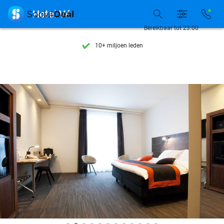
Ontdek 15.000+ deals

Hotel Vé
7 dagen per week beschikbaar
Bereikbaar tot 23:00
10+ miljoen leden
9,4
op basis van
205.916 reviews
Ontdek 15.000+ deals
7 dagen per week beschikbaar
10+ miljoen leden