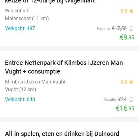
keuze of 12-uurtje bij Wilgenhart
Wilgenhart
9.8
star
Molenschot (11 km)
Verkocht: 497
€17
,50
Regulier
€9
,95
favorite_border
Entree Nettenpark of Klimbos IJzeren Man
29%
Vught + consumptie
Klimbos IJzeren Man Vught
9.6
star
Vught (12 km)
Verkocht: 640
€24
Regulier
€16
,95
favorite_border
All-in spelen, eten en drinken bij Duinoord
19%