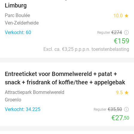
Limburg
Parc Boulée
10.0
star
Ven-Zelderheide
Verkocht: 60
€274
Regulier
€159
Excl. ca. €3,25 p.p.p.n. toeristenbelasting
favorite_border
Entreeticket voor Bommelwereld + patat +
23%
snack + frisdrank of koffie/thee + appelgebak
Attractiepark Bommelwereld
9.5
star
Groenlo
Verkocht: 34.225
€35
,50
Regulier
€27
,50
favorite_border