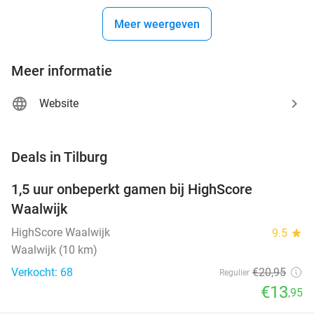
Meer weergeven
Meer informatie
Website
favorite_border
Deals in Tilburg
1,5 uur onbeperkt gamen bij HighScore
33%
NEW
Waalwijk
TODAY
HighScore Waalwijk
9.5
star
Waalwijk (10 km)
Verkocht: 68
€20
,95
Regulier
€13
,95