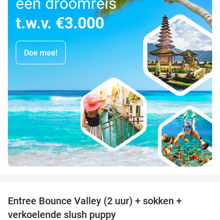
een droomreis
t.w.v. €3.000
Doe mee!
favorite_border
Entree Bounce Valley (2 uur) + sokken +
46%
verkoelende slush puppy