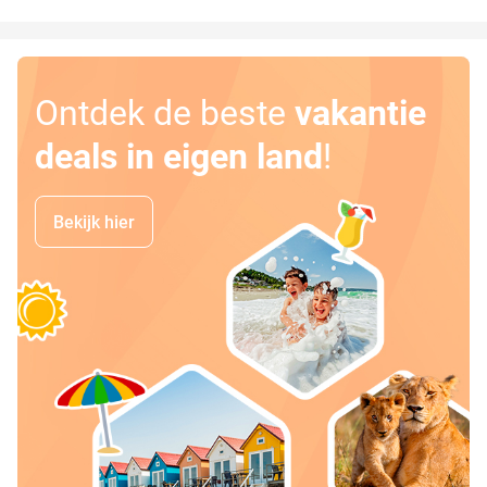
Ontdek de beste
vakantie
deals in eigen land
!
Bekijk hier