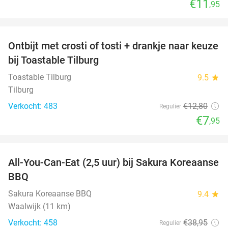
€11
,95
favorite_border
Ontbijt met crosti of tosti + drankje naar keuze
38%
bij Toastable Tilburg
Toastable Tilburg
9.5
star
Tilburg
Verkocht: 483
€12
,80
Regulier
€7
,95
favorite_border
All-You-Can-Eat (2,5 uur) bij Sakura Koreaanse
19%
BBQ
Sakura Koreaanse BBQ
9.4
star
Waalwijk (11 km)
Verkocht: 458
€38
,95
Regulier