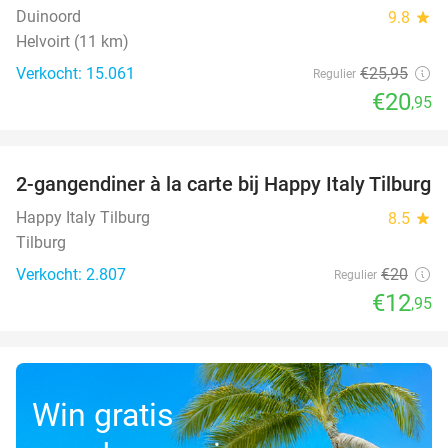
Duinoord
9.8
star
Helvoirt (11 km)
Verkocht: 15.061
€25
,95
Regulier
€20
,95
favorite_border
2-gangendiner à la carte bij Happy Italy Tilburg
35%
Happy Italy Tilburg
8.5
star
Tilburg
Verkocht: 2.807
€20
Regulier
€12
,95
Win gratis