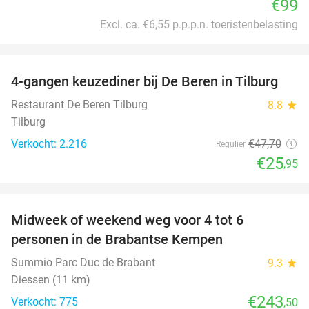
€99
Excl. ca. €6,55 p.p.p.n. toeristenbelasting
favorite_border
4-gangen keuzediner bij De Beren in Tilburg
46%
Restaurant De Beren Tilburg
8.8
star
Tilburg
Verkocht: 2.216
€47
,70
Regulier
€25
,95
favorite_border
Midweek of weekend weg voor 4 tot 6
personen in de Brabantse Kempen
Summio Parc Duc de Brabant
9.3
star
Diessen (11 km)
€243
Verkocht: 775
,50