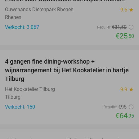
19%
Ouwehands Dierenpark Rhenen
9.5
star
Rhenen
Verkocht: 3.067
€31
,50
Regulier
€25
,50
favorite_border
4 gangen fine dining-workshop +
32%
wijnarrangement bij Het Kookatelier in hartje
Tilburg
Het Kookatelier Tilburg
9.9
star
Tilburg
Verkocht: 150
€95
Regulier
€64
,95
favorite_border