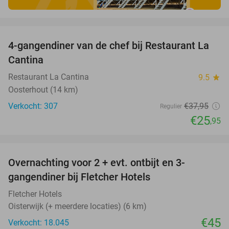
favorite_border
4-gangendiner van de chef bij Restaurant La
32%
Cantina
Restaurant La Cantina
9.5
star
Oosterhout (14 km)
Verkocht: 307
€37
,95
Regulier
€25
,95
favorite_border
Overnachting voor 2 + evt. ontbijt en 3-
gangendiner bij Fletcher Hotels
Fletcher Hotels
Oisterwijk (+ meerdere locaties) (6 km)
€45
Verkocht: 18.045