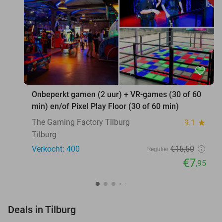
favorite_border
Onbeperkt gamen (2 uur) + VR-games (30 of 60
min) en/of Pixel Play Floor (30 of 60 min)
The Gaming Factory Tilburg
9.1
star
Tilburg
Verkocht: 400
€15
,50
Regulier
€7
,95
favorite_border
Deals in Tilburg