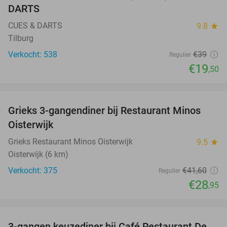
DARTS
CUES & DARTS
9.8
star
Tilburg
Verkocht: 538
€39
Regulier
€19
,50
favorite_border
Grieks 3-gangendiner bij Restaurant Minos
30%
Oisterwijk
Grieks Restaurant Minos Oisterwijk
9.5
star
Oisterwijk (6 km)
Verkocht: 375
€41
,60
Regulier
€28
,95
favorite_border
3-gangen keuzediner bij Café Restaurant De