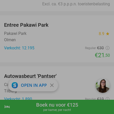
Excl. ca. €3 p.p.p.n. toeristenbelasting
favorite_border
Entree Pakawi Park
28%
Pakawi Park
8.9
star
Olmen
Verkocht: 12.195
€30
Regulier
€21
,50
favorite_border
Autowasbeurt 'Pantser'
45%
Carwash Tilburg
close
9.3
star
OPEN IN APP
Tilburg
Verkocht: 1.890
€19
Regulier
Boek nu voor €125
€10
hotel
shopping_cart
Boek nu
navigate_next
,50
per kamer, per nacht