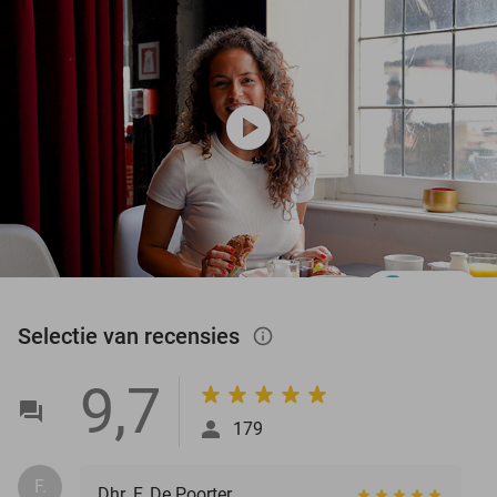
play_circle
Selectie van recensies
info_outlined
9,7
179
F.
Dhr. F. De Poorter