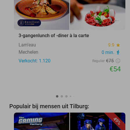
favorite_border
3-gangenlunch of -diner à la carte
Lam'eau
9.9
star
Mechelen
0 min.
directions_walk
Verkocht: 1.120
€75
Regulier
€54
Populair bij mensen uit Tilburg:
49%