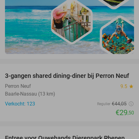
favorite_border
3-gangen shared dining-diner bij Perron Neuf
33%
Perron Neuf
9.5
star
Baarle-Nassau (13 km)
Verkocht: 123
€44
,05
Regulier
€29
,50
favorite_border
Entree voor Ouwehands Dierenpark Rhenen