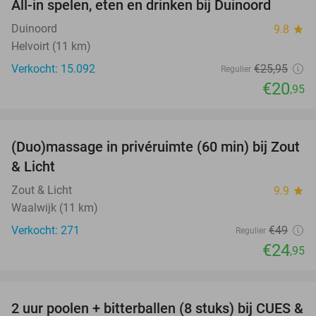
All-in spelen, eten en drinken bij Duinoord
19%
Duinoord
9.8
star
Helvoirt (11 km)
Verkocht: 15.092
€25
,95
Regulier
€20
,95
favorite_border
(Duo)massage in privéruimte (60 min) bij Zout
49%
& Licht
Zout & Licht
9.9
star
Waalwijk (11 km)
Verkocht: 271
€49
Regulier
€24
,95
favorite_border
2 uur poolen + bitterballen (8 stuks) bij CUES &
50%