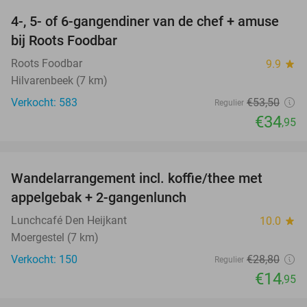
4-, 5- of 6-gangendiner van de chef + amuse
35%
bij Roots Foodbar
Roots Foodbar
9.9
star
Hilvarenbeek (7 km)
Verkocht: 583
€53
,50
Regulier
€34
,95
favorite_border
Wandelarrangement incl. koffie/thee met
48%
appelgebak + 2-gangenlunch
Lunchcafé Den Heijkant
10.0
star
Moergestel (7 km)
Verkocht: 150
€28
,80
Regulier
€14
,95
favorite_border