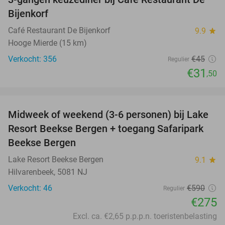
30%
Bijenkorf
Café Restaurant De Bijenkorf
9.9
star
Hooge Mierde (15 km)
Verkocht: 356
€45
Regulier
€31
,50
favorite_border
Midweek of weekend (3-6 personen) bij Lake
53%
Resort Beekse Bergen + toegang Safaripark
Beekse Bergen
Lake Resort Beekse Bergen
9.1
star
Hilvarenbeek, 5081 NJ
Verkocht: 46
€590
Regulier
€275
Excl. ca. €2,65 p.p.p.n. toeristenbelasting