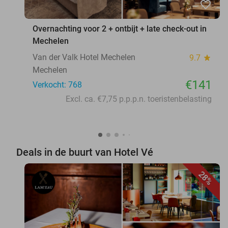
favorite_border
Overnachting voor 2 + ontbijt + late check-out in
Mechelen
Van der Valk Hotel Mechelen
9.7
star
Mechelen
€141
Verkocht: 768
Excl. ca. €7,75 p.p.p.n. toeristenbelasting
Deals in de buurt van Hotel Vé
28%