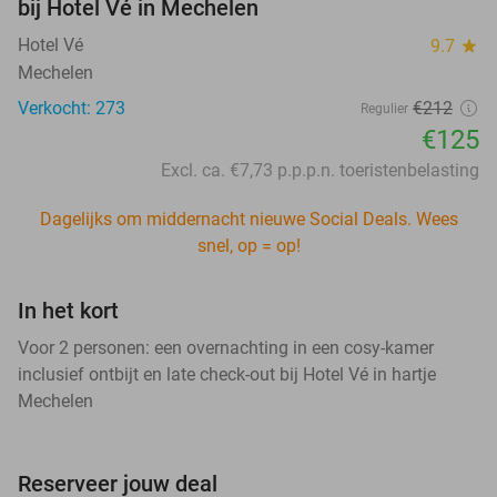
bij Hotel Vé in Mechelen
Hotel Vé
9.7
star
Mechelen
Verkocht: 273
€212
Regulier
€125
Excl. ca. €7,73 p.p.p.n. toeristenbelasting
Dagelijks om middernacht nieuwe Social Deals. Wees
snel, op = op!
In het kort
Voor 2 personen: een overnachting in een cosy-kamer
inclusief ontbijt en late check-out bij Hotel Vé in hartje
Mechelen
Reserveer jouw deal