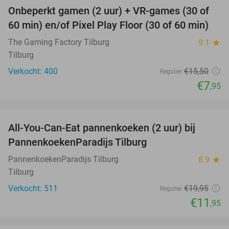
Onbeperkt gamen (2 uur) + VR-games (30 of
49%
60 min) en/of Pixel Play Floor (30 of 60 min)
The Gaming Factory Tilburg
9.1
star
Tilburg
Verkocht: 400
€15
,50
Regulier
€7
,95
favorite_border
All-You-Can-Eat pannenkoeken (2 uur) bij
40%
PannenkoekenParadijs Tilburg
PannenkoekenParadijs Tilburg
8.9
star
Tilburg
Verkocht: 511
€19
,95
Regulier
€11
,95
favorite_border