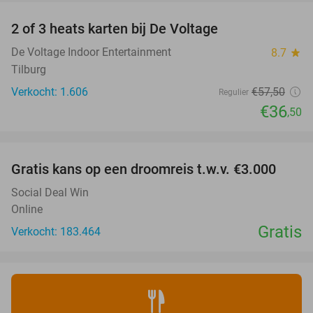
2 of 3 heats karten bij De Voltage
37%
De Voltage Indoor Entertainment
8.7
star
Tilburg
Verkocht: 1.606
€57
,50
Regulier
€36
,50
favorite_border
Gratis kans op een droomreis t.w.v. €3.000
Social Deal Win
Online
Gratis
Verkocht: 183.464