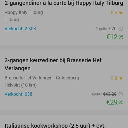
2-gangendiner à la carte bij Happy Italy Tilburg
35%
Happy Italy Tilburg
8.5
star
Tilburg
Verkocht: 2.803
€20
Regulier
€12
,95
favorite_border
3-gangen keuzediner bij Brasserie Het
31%
Verlangen
Brasserie Het Verlangen - Guldenberg
9.8
star
Helvoirt (10 km)
Verkocht: 638
€43
,20
Regulier
€29
,95
favorite_border
Italiaanse kookworkshop (2,5 uur) + evt.
60%