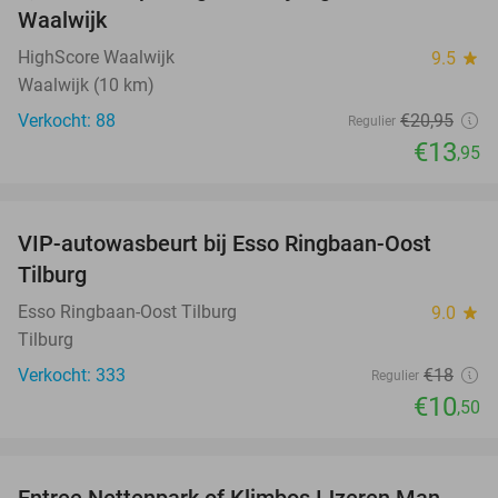
Waalwijk
HighScore Waalwijk
9.5
star
Waalwijk (10 km)
Verkocht: 88
€20
,95
Regulier
€13
,95
favorite_border
VIP-autowasbeurt bij Esso Ringbaan-Oost
42%
Tilburg
Esso Ringbaan-Oost Tilburg
9.0
star
Tilburg
Verkocht: 333
€18
Regulier
€10
,50
favorite_border
Entree Nettenpark of Klimbos IJzeren Man