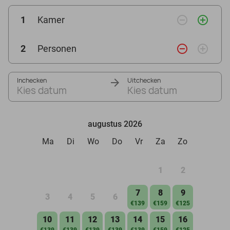
remove_circle_outline
add_circle_outline
1
Kamer
remove_circle_outline
add_circle_outline
2
Personen
Inchecken
Uitchecken
Kies datum
Kies datum
augustus 2026
Ma
Di
Wo
Do
Vr
Za
Zo
1
2
7
8
9
3
4
5
6
€139
€159
€125
10
11
12
13
14
15
16
€139
€139
€139
€139
€139
€159
€125