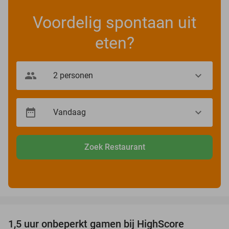
Voordelig spontaan uit
eten?
Zoek Restaurant
favorite_border
1,5 uur onbeperkt gamen bij HighScore
33%