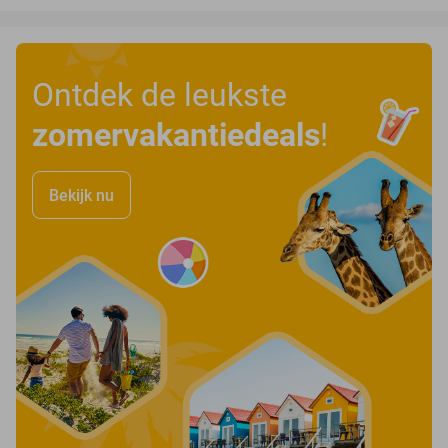
Ontdek de leukste
zomervakantiedeals
!
Bekijk nu