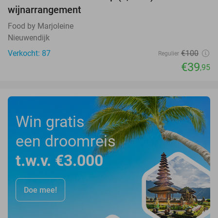
wijnarrangement
Food by Marjoleine
Nieuwendijk
Verkocht: 87
€100
Regulier
€39
,95
Win gratis
een droomreis
t.w.v. €3.000
Doe mee!