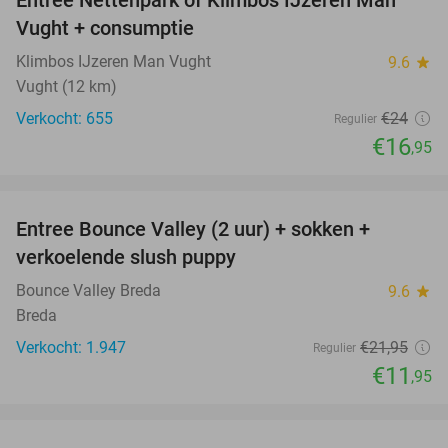
29%
Vught + consumptie
Klimbos IJzeren Man Vught
9.6
star
Vught (12 km)
Verkocht: 655
€24
Regulier
€16
,95
favorite_border
Entree Bounce Valley (2 uur) + sokken +
46%
verkoelende slush puppy
Bounce Valley Breda
9.6
star
Breda
Verkocht: 1.947
€21
,95
Regulier
€11
,95
favorite_border