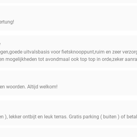
ertung!
e
egen,goede uitvalsbasis voor fietsknooppunt,ruim en zeer verzor
l en mogelijkheden tot avondmaal ook top top in orde,zeker aanr
en woorden. Altijd welkom!
 ), lekker ontbijt en leuk terras. Gratis parking ( buiten ) of bet