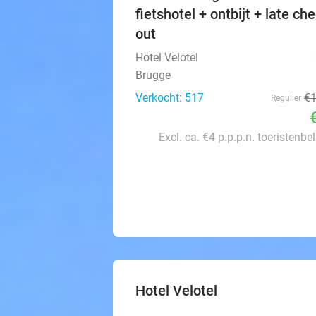
fietshotel + ontbijt + late ch
out
Hotel Velotel
Brugge
Verkocht: 517
€
Regulier
Excl. ca. €4 p.p.p.n. toeristenbe
Hotel Velotel