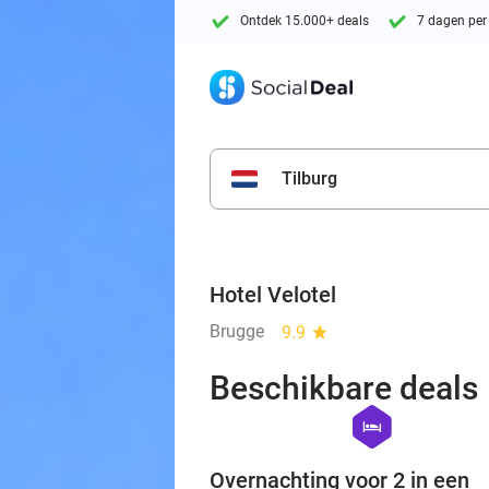
Ontdek 15.000+ deals
7 dagen per
Tilburg
Hotel Velotel
Brugge
9.9
star
Beschikbare deals
hexagon
hotel
Overnachting voor 2 in een