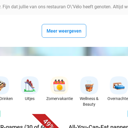
Fijn dat jullie van ons restauran O\'Vélo heeft genoten. Altijd 
Meer weergeven
Drinken
Uitjes
Zomervakantie
Wellness &
Overnacht
Beauty
favorite_border
n
49%
VR-games (30 of 60
All-You-Can-Eat pannen