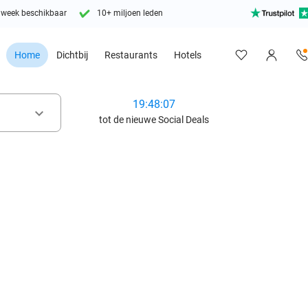
 week beschikbaar
10+ miljoen leden
Home
Dichtbij
Restaurants
Hotels
19:48:05
keyboard_arrow_down
tot de nieuwe Social Deals
favorite_border