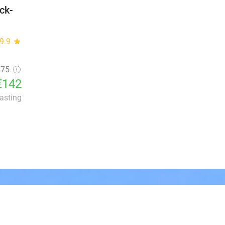
eck-
9.9
star
175
€142
lasting