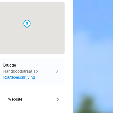
food
Brugge
Handboogstraat 1b
Routebeschrijving
keyboard_arrow_right
Website