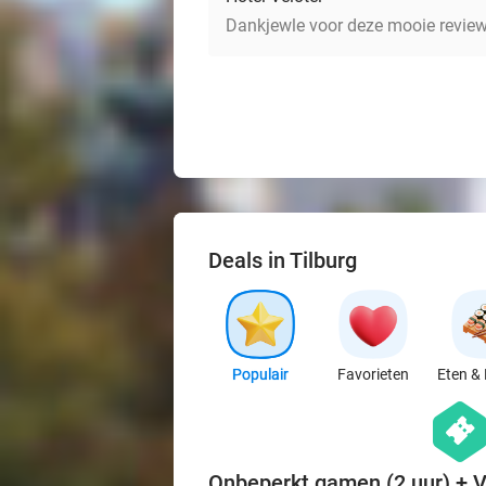
Dankjewle voor deze mooie review. 
Deals in Tilburg
Populair
Favorieten
Eten & 
hexago
events
Onbeperkt gamen (2 uur) + 