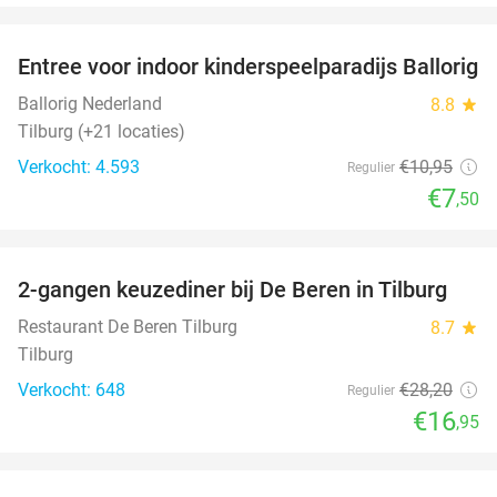
favorite_border
Entree voor indoor kinderspeelparadijs Ballorig
32%
Ballorig Nederland
8.8
star
Tilburg (+21 locaties)
Verkocht: 4.593
€10
,95
Regulier
€7
,50
favorite_border
2-gangen keuzediner bij De Beren in Tilburg
40%
Restaurant De Beren Tilburg
8.7
star
Tilburg
Verkocht: 648
€28
,20
Regulier
€16
,95
favorite_border