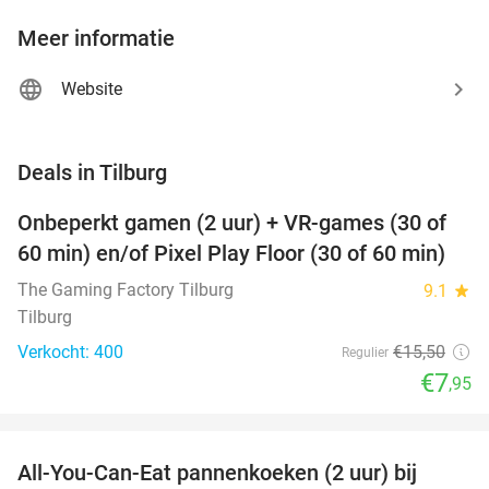
Meer informatie
Website
favorite_border
Deals in Tilburg
Onbeperkt gamen (2 uur) + VR-games (30 of
49%
60 min) en/of Pixel Play Floor (30 of 60 min)
The Gaming Factory Tilburg
9.1
star
Tilburg
Verkocht: 400
€15
,50
Regulier
€7
,95
favorite_border
All-You-Can-Eat pannenkoeken (2 uur) bij
40%