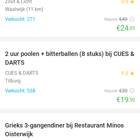
Zout & Licht
9.9
star
Waalwijk (11 km)
Verkocht: 271
€49
Regulier
€24
,95
favorite_border
2 uur poolen + bitterballen (8 stuks) bij CUES &
50%
DARTS
CUES & DARTS
9.8
star
Tilburg
Verkocht: 538
€39
Regulier
€19
,50
favorite_border
Grieks 3-gangendiner bij Restaurant Minos
30%
Oisterwijk