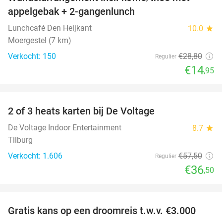
48%
appelgebak + 2-gangenlunch
Lunchcafé Den Heijkant
10.0
star
Moergestel (7 km)
Verkocht: 150
€28
,80
Regulier
€14
,95
favorite_border
2 of 3 heats karten bij De Voltage
37%
De Voltage Indoor Entertainment
8.7
star
Tilburg
Verkocht: 1.606
€57
,50
Regulier
€36
,50
favorite_border
Gratis kans op een droomreis t.w.v. €3.000