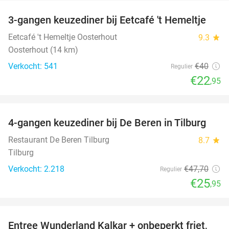
3-gangen keuzediner bij Eetcafé 't Hemeltje
43%
Eetcafé 't Hemeltje Oosterhout
9.3
star
Oosterhout (14 km)
Verkocht: 541
€40
Regulier
€22
,95
favorite_border
4-gangen keuzediner bij De Beren in Tilburg
46%
Restaurant De Beren Tilburg
8.7
star
Tilburg
Verkocht: 2.218
€47
,70
Regulier
€25
,95
favorite_border
Entree Wunderland Kalkar + onbeperkt friet,