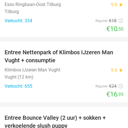
Esso Ringbaan-Oost Tilburg
9.0
star
Tilburg
Verkocht: 334
€18
Regulier
€10
,50
favorite_border
Entree Nettenpark of Klimbos IJzeren Man
29%
Vught + consumptie
Klimbos IJzeren Man Vught
9.6
star
Vught (12 km)
Verkocht: 655
€24
Regulier
€16
,95
favorite_border
Entree Bounce Valley (2 uur) + sokken +
46%
verkoelende slush puppy