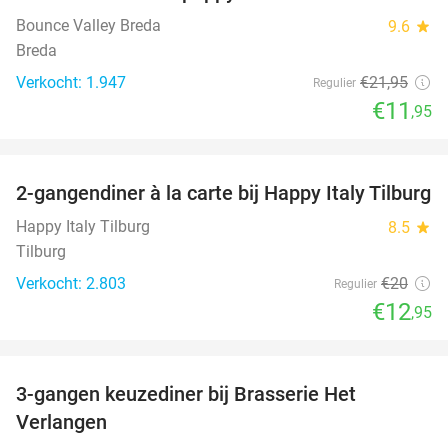
Bounce Valley Breda
9.6
star
Breda
Verkocht: 1.947
€21
,95
Regulier
€11
,95
favorite_border
2-gangendiner à la carte bij Happy Italy Tilburg
35%
Happy Italy Tilburg
8.5
star
Tilburg
Verkocht: 2.803
€20
Regulier
€12
,95
favorite_border
3-gangen keuzediner bij Brasserie Het
31%
Verlangen