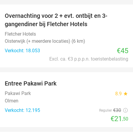
favorite_border
Overnachting voor 2 + evt. ontbijt en 3-
gangendiner bij Fletcher Hotels
Fletcher Hotels
Oisterwijk (+ meerdere locaties) (6 km)
€45
Verkocht: 18.053
Excl. ca. €3 p.p.p.n. toeristenbelasting
favorite_border
Entree Pakawi Park
28%
Pakawi Park
8.9
star
Olmen
Verkocht: 12.195
€30
Regulier
€21
,50
favorite_border