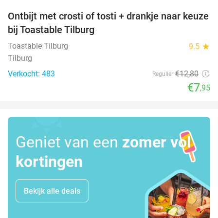
Ontbijt met crosti of tosti + drankje naar keuze
38%
bij Toastable Tilburg
Toastable Tilburg
9.5
star
Tilburg
Verkocht: 483
€12
,80
Regulier
€7
,95
Geniet van een
zomer vol
kortingen
Bekijk alle deals