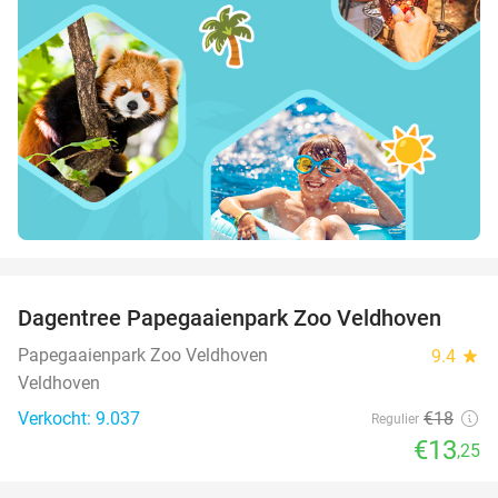
favorite_border
Dagentree Papegaaienpark Zoo Veldhoven
26%
Papegaaienpark Zoo Veldhoven
9.4
star
Veldhoven
Verkocht: 9.037
€18
Regulier
€13
,25
favorite_border