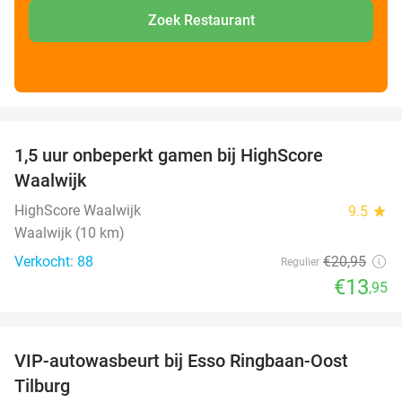
Zoek Restaurant
favorite_border
1,5 uur onbeperkt gamen bij HighScore
33%
Waalwijk
HighScore Waalwijk
9.5
star
Waalwijk (10 km)
Verkocht: 88
€20
,95
Regulier
€13
,95
favorite_border
VIP-autowasbeurt bij Esso Ringbaan-Oost
42%
Tilburg