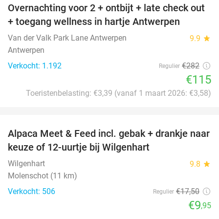
Overnachting voor 2 + ontbijt + late check out
59%
+ toegang wellness in hartje Antwerpen
Van der Valk Park Lane Antwerpen
9.9
star
Antwerpen
Verkocht: 1.192
€282
Regulier
€115
Toeristenbelasting: €3,39 (vanaf 1 maart 2026: €3,58)
favorite_border
Alpaca Meet & Feed incl. gebak + drankje naar
43%
keuze of 12-uurtje bij Wilgenhart
Wilgenhart
9.8
star
Molenschot (11 km)
Verkocht: 506
€17
,50
Regulier
€9
,95