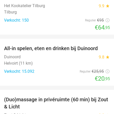
Het Kookatelier Tilburg
9.9
star
Tilburg
Verkocht: 150
€95
Regulier
€64
,95
favorite_border
All-in spelen, eten en drinken bij Duinoord
19%
Duinoord
9.8
star
Helvoirt (11 km)
Verkocht: 15.092
€25
,95
Regulier
€20
,95
favorite_border
(Duo)massage in privéruimte (60 min) bij Zout
49%
& Licht