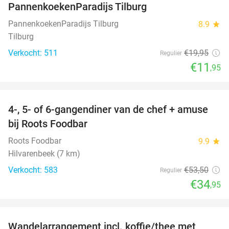
PannenkoekenParadijs Tilburg
PannenkoekenParadijs Tilburg
8.9
star
Tilburg
Verkocht: 511
€19
,95
Regulier
€11
,95
favorite_border
4-, 5- of 6-gangendiner van de chef + amuse
35%
bij Roots Foodbar
Roots Foodbar
9.9
star
Hilvarenbeek (7 km)
Verkocht: 583
€53
,50
Regulier
€34
,95
favorite_border
Wandelarrangement incl. koffie/thee met