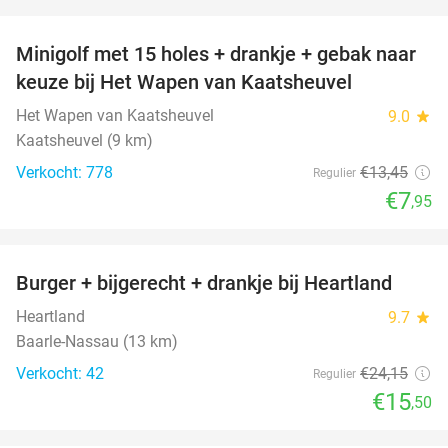
favorite_border
Minigolf met 15 holes + drankje + gebak naar
41%
keuze bij Het Wapen van Kaatsheuvel
Het Wapen van Kaatsheuvel
9.0
star
Kaatsheuvel (9 km)
Verkocht: 778
€13
,45
Regulier
€7
,95
favorite_border
Burger + bijgerecht + drankje bij Heartland
36%
Heartland
9.7
star
Baarle-Nassau (13 km)
Verkocht: 42
€24
,15
Regulier
€15
,50