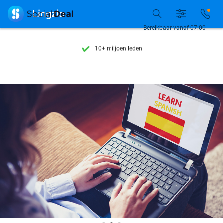
Ontdek 15.000+ deals

Lingzio
7 dagen per week beschikbaar
Bereikbaar vanaf 07:00
10+ miljoen leden
9,4
op basis van
205.978 reviews
Ontdek 15.000+ deals
7 dagen per week beschikbaar
10+ miljoen leden