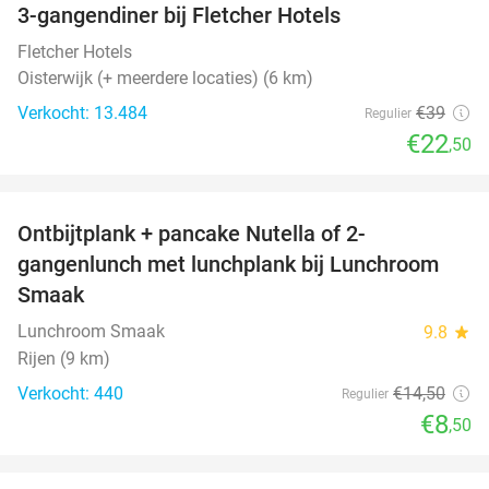
3-gangendiner bij Fletcher Hotels
42%
Fletcher Hotels
Oisterwijk (+ meerdere locaties) (6 km)
Verkocht: 13.484
€39
Regulier
€22
,50
favorite_border
Ontbijtplank + pancake Nutella of 2-
41%
gangenlunch met lunchplank bij Lunchroom
Smaak
Lunchroom Smaak
9.8
star
Rijen (9 km)
Verkocht: 440
€14
,50
Regulier
€8
,50
favorite_border