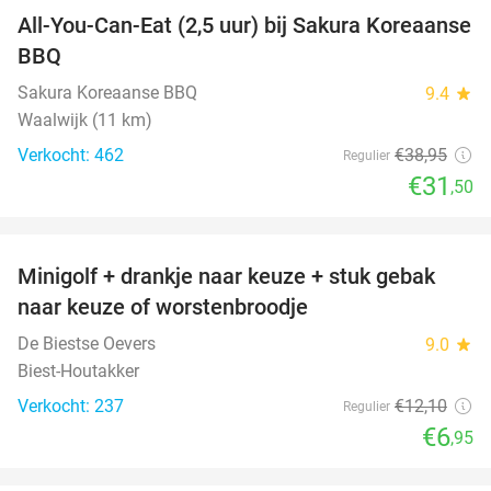
All-You-Can-Eat (2,5 uur) bij Sakura Koreaanse
19%
BBQ
Sakura Koreaanse BBQ
9.4
star
Waalwijk (11 km)
Verkocht: 462
€38
,95
Regulier
€31
,50
favorite_border
Minigolf + drankje naar keuze + stuk gebak
43%
naar keuze of worstenbroodje
De Biestse Oevers
9.0
star
Biest-Houtakker
Verkocht: 237
€12
,10
Regulier
€6
,95
favorite_border