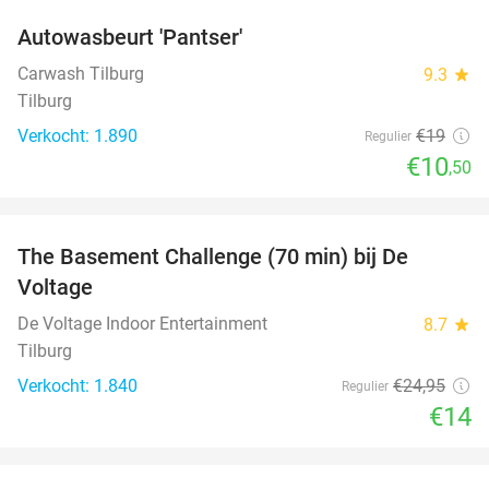
Autowasbeurt 'Pantser'
45%
Carwash Tilburg
9.3
star
Tilburg
Verkocht: 1.890
€19
Regulier
€10
,50
favorite_border
The Basement Challenge (70 min) bij De
44%
Voltage
De Voltage Indoor Entertainment
8.7
star
Tilburg
Verkocht: 1.840
€24
,95
Regulier
€14
favorite_border