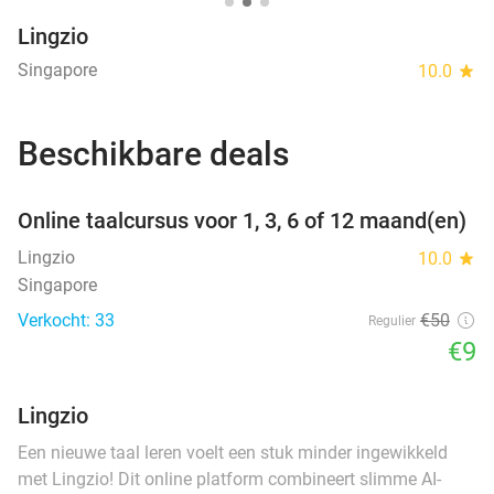
Lingzio
Singapore
10.0
star
Beschikbare deals
favorite_border
Online taalcursus voor 1, 3, 6 of 12 maand(en)
Lingzio
10.0
star
Singapore
Verkocht: 33
€50
Regulier
€9
Lingzio
Een nieuwe taal leren voelt een stuk minder ingewikkeld
met Lingzio! Dit online platform combineert slimme AI-