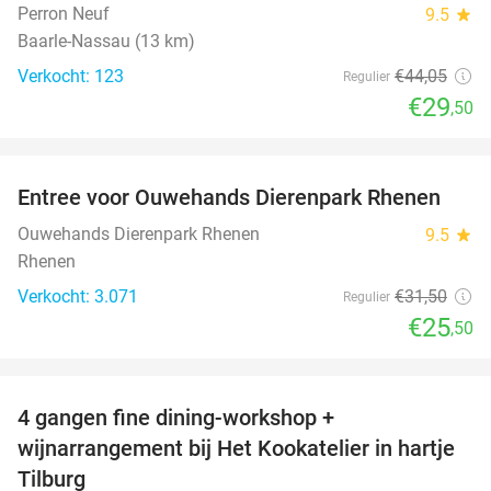
Perron Neuf
9.5
star
Baarle-Nassau (13 km)
Verkocht: 123
€44
,05
Regulier
€29
,50
favorite_border
Entree voor Ouwehands Dierenpark Rhenen
19%
Ouwehands Dierenpark Rhenen
9.5
star
Rhenen
Verkocht: 3.071
€31
,50
Regulier
€25
,50
favorite_border
4 gangen fine dining-workshop +
32%
wijnarrangement bij Het Kookatelier in hartje
Tilburg