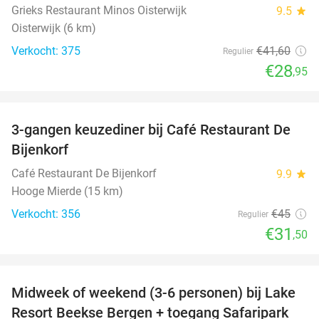
Grieks Restaurant Minos Oisterwijk
9.5
star
Oisterwijk (6 km)
Verkocht: 375
€41
,60
Regulier
€28
,95
favorite_border
3-gangen keuzediner bij Café Restaurant De
30%
Bijenkorf
Café Restaurant De Bijenkorf
9.9
star
Hooge Mierde (15 km)
Verkocht: 356
€45
Regulier
€31
,50
favorite_border
Midweek of weekend (3-6 personen) bij Lake
53%
Resort Beekse Bergen + toegang Safaripark