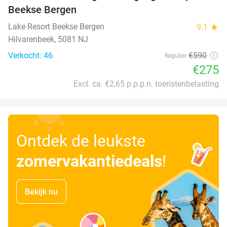
Beekse Bergen
Lake Resort Beekse Bergen
9.1
star
Hilvarenbeek, 5081 NJ
Verkocht: 46
€590
Regulier
€275
Excl. ca. €2,65 p.p.p.n. toeristenbelasting
Ontdek de leukste
zomervakantiedeals
!
Bekijk nu