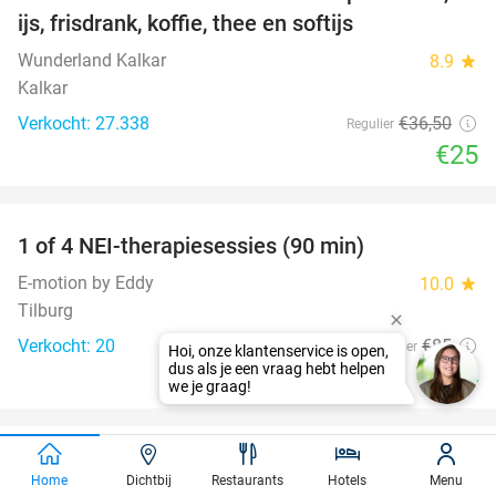
32%
ijs, frisdrank, koffie, thee en softijs
Wunderland Kalkar
8.9
star
Kalkar
Verkocht: 27.338
€36
,50
Regulier
€25
favorite_border
1 of 4 NEI-therapiesessies (90 min)
72%
E-motion by Eddy
10.0
star
Tilburg
Verkocht: 20
€85
Regulier
€24
favorite_border
Meet and feed + drankje + gebak of lekkernij
25%
Home
Dichtbij
Restaurants
Hotels
Menu