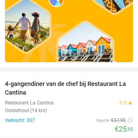
favorite_border
4-gangendiner van de chef bij Restaurant La
32%
Cantina
Restaurant La Cantina
9.5
star
Oosterhout (14 km)
Verkocht: 307
€37
,95
Regulier
€25
,95