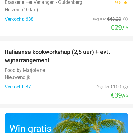
Brasserie Het Verlangen - Guldenberg
9.8
star
Helvoirt (10 km)
Verkocht: 638
€43
,20
Regulier
€29
,95
favorite_border
Italiaanse kookworkshop (2,5 uur) + evt.
60%
wijnarrangement
Food by Marjoleine
Nieuwendijk
Verkocht: 87
€100
Regulier
€39
,95
Win gratis