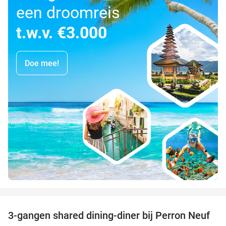
een droomreis
t.w.v. €3.000
Doe mee!
favorite_border
3-gangen shared dining-diner bij Perron Neuf
33%