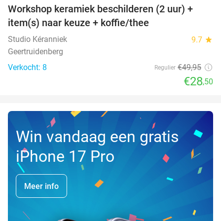
Workshop keramiek beschilderen (2 uur) +
43%
NEW
item(s) naar keuze + koffie/thee
TODAY
Studio Kéranniek
9.7
star
Geertruidenberg
Verkocht: 8
€49
,95
Regulier
€28
,50
Win vandaag een gratis
iPhone 17 Pro
Meer info