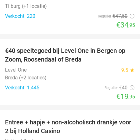
Tilburg (+1 locatie)
Verkocht: 220
€47
,50
Regulier
€34
,95
favorite_border
€40 speeltegoed bij Level One in Bergen op
50%
Zoom, Roosendaal of Breda
Level One
9.5
star
Breda (+2 locaties)
Verkocht: 1.445
€40
Regulier
€19
,95
favorite_border
Entree + hapje + non-alcoholisch drankje voor
52%
2 bij Holland Casino