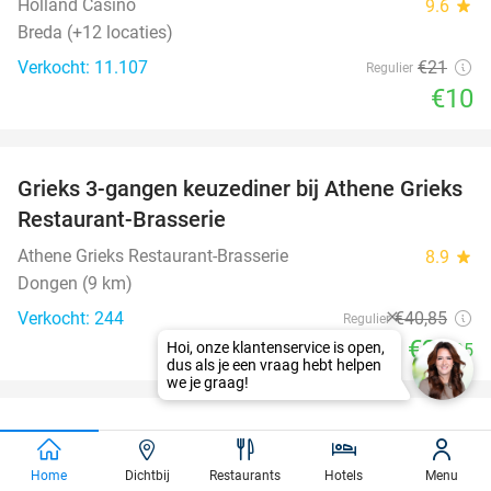
Holland Casino
9.6
star
Breda (+12 locaties)
Verkocht: 11.107
€21
Regulier
€10
favorite_border
Grieks 3-gangen keuzediner bij Athene Grieks
39%
Restaurant-Brasserie
Athene Grieks Restaurant-Brasserie
8.9
star
Dongen (9 km)
Verkocht: 244
€40
,85
Regulier
€24
,95
favorite_border
100%
60 dagen luisterboeken en e-books (20
luisteruren)
Home
Dichtbij
Restaurants
Hotels
Menu