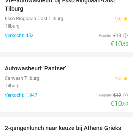
VIP-autowasbeurt bij Esso Ringbaan-Oost
42%
Tilburg
Esso Ringbaan-Oost Tilburg
9.0
star
Tilburg
Verkocht: 452
€18
Regulier
€10
,50
favorite_border
Autowasbeurt 'Pantser'
45%
Carwash Tilburg
9.3
star
Tilburg
Verkocht: 1.947
€19
Regulier
€10
,50
favorite_border
2-gangenlunch naar keuze bij Athene Grieks
40%