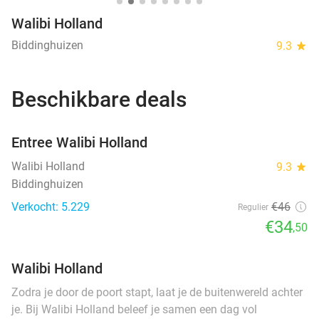
Walibi Holland
Biddinghuizen
9.3
star
Beschikbare deals
favorite_border
Entree Walibi Holland
Walibi Holland
9.3
star
Biddinghuizen
Verkocht: 5.229
€46
Regulier
€34
,50
Walibi Holland
Zodra je door de poort stapt, laat je de buitenwereld achter
je. Bij Walibi Holland beleef je samen een dag vol