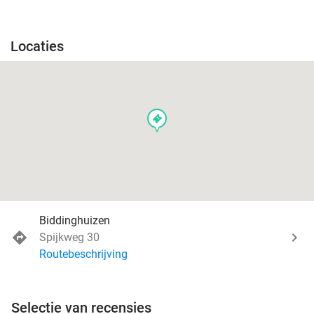
Locaties
events
Biddinghuizen
Spijkweg 30
Routebeschrijving
Selectie van recensies