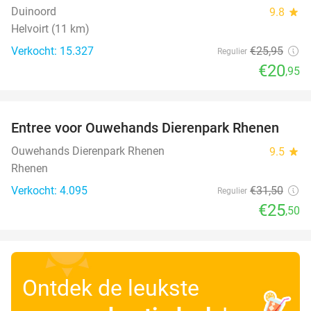
Duinoord
9.8
star
Helvoirt (11 km)
Verkocht: 15.327
€25
,95
Regulier
€20
,95
favorite_border
Entree voor Ouwehands Dierenpark Rhenen
19%
Ouwehands Dierenpark Rhenen
9.5
star
Rhenen
Verkocht: 4.095
€31
,50
Regulier
€25
,50
Ontdek de leukste