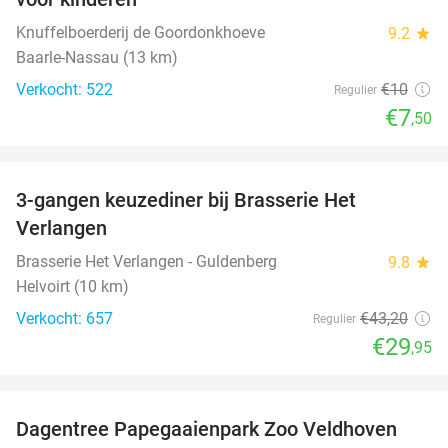
Knuffelboerderij de Goordonkhoeve
9.2
star
Baarle-Nassau (13 km)
Verkocht: 522
€10
Regulier
€7
,50
favorite_border
3-gangen keuzediner bij Brasserie Het
31%
Verlangen
Brasserie Het Verlangen - Guldenberg
9.8
star
Helvoirt (10 km)
Verkocht: 657
€43
,20
Regulier
€29
,95
favorite_border
Dagentree Papegaaienpark Zoo Veldhoven
26%