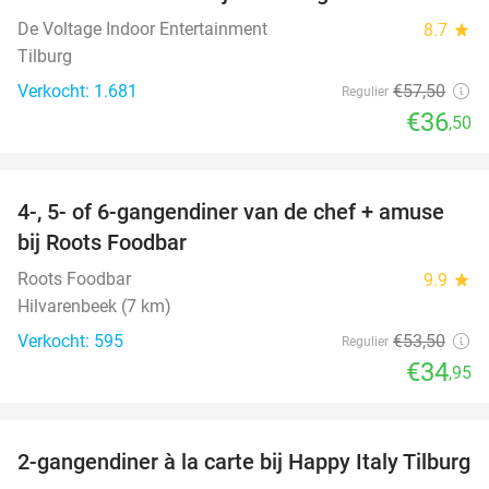
37%
De Voltage Indoor Entertainment
8.7
star
Tilburg
Verkocht: 1.681
€57
,50
Regulier
€36
,50
favorite_border
4-, 5- of 6-gangendiner van de chef + amuse
35%
bij Roots Foodbar
Roots Foodbar
9.9
star
Hilvarenbeek (7 km)
Verkocht: 595
€53
,50
Regulier
€34
,95
favorite_border
2-gangendiner à la carte bij Happy Italy Tilburg
35%