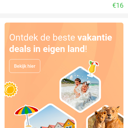
€16
Ontdek de beste
vakantie
deals in eigen land
!
Bekijk hier