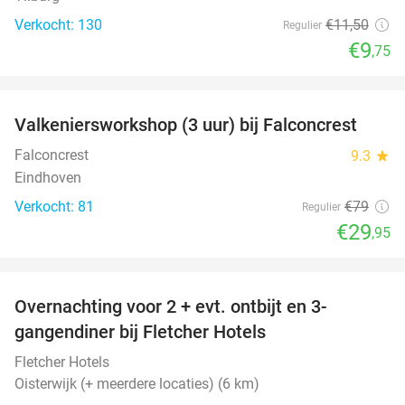
Verkocht: 130
€11
,50
Regulier
€9
,75
favorite_border
Valkeniersworkshop (3 uur) bij Falconcrest
62%
Falconcrest
9.3
star
Eindhoven
Verkocht: 81
€79
Regulier
€29
,95
favorite_border
Overnachting voor 2 + evt. ontbijt en 3-
gangendiner bij Fletcher Hotels
Fletcher Hotels
Oisterwijk (+ meerdere locaties) (6 km)