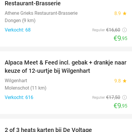
Restaurant-Brasserie
Athene Grieks Restaurant-Brasserie
8.9
star
Dongen (9 km)
Verkocht: 68
€16
,60
Regulier
€9
,95
favorite_border
Alpaca Meet & Feed incl. gebak + drankje naar
43%
keuze of 12-uurtje bij Wilgenhart
Wilgenhart
9.8
star
Molenschot (11 km)
Verkocht: 616
€17
,50
Regulier
€9
,95
favorite_border
2 of 3 heats karten bij De Voltage