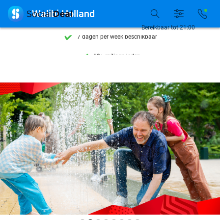
Ontdek 15.000+ deals

Walibi Holland
7 dagen per week beschikbaar
Bereikbaar tot 21:00
10+ miljoen leden
9,4
op basis van
206.305 reviews
Ontdek 15.000+ deals
7 dagen per week beschikbaar
10+ miljoen leden