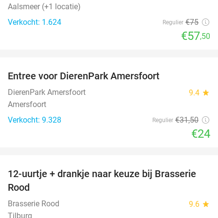
Aalsmeer (+1 locatie)
Verkocht: 1.624
€75
Regulier
€57
,50
favorite_border
Entree voor DierenPark Amersfoort
24%
DierenPark Amersfoort
9.4
star
Amersfoort
Verkocht: 9.328
€31
,50
Regulier
€24
favorite_border
12-uurtje + drankje naar keuze bij Brasserie
15%
Rood
Brasserie Rood
9.6
star
Tilburg