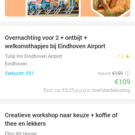
favorite_border
Overnachting voor 2 + ontbijt +
31%
welkomsthapjes bij Eindhoven Airport
Tulip Inn Eindhoven Airport
7.3
star
Eindhoven
Verkocht: 591
€159
Regulier
€109
Excl. ca. €5,25 p.p.p.n. toeristenbelasting
favorite_border
Creatieve workshop naar keuze + koffie of
26%
thee en lekkers
Ebru Art House