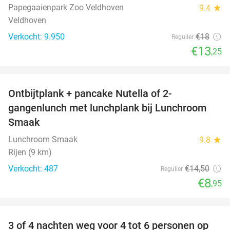
Papegaaienpark Zoo Veldhoven
9.4
star
Veldhoven
Verkocht: 9.950
€18
Regulier
€13
,25
favorite_border
Ontbijtplank + pancake Nutella of 2-
38%
gangenlunch met lunchplank bij Lunchroom
Smaak
Lunchroom Smaak
9.8
star
Rijen (9 km)
Verkocht: 487
€14
,50
Regulier
€8
,95
favorite_border
3 of 4 nachten weg voor 4 tot 6 personen op