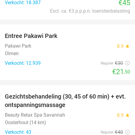
€45
Verkocht: 18.387
Excl. ca. €3 p.p.p.n. toeristenbelasting
favorite_border
Entree Pakawi Park
28%
Pakawi Park
8.9
star
Olmen
Verkocht: 12.939
€30
Regulier
€21
,50
favorite_border
Gezichtsbehandeling (30, 45 of 60 min) + evt.
60%
ontspanningsmassage
Beauty Relax Spa Savannah
8.9
star
Oosterhout (14 km)
Verkocht: 43
€40
Regulier