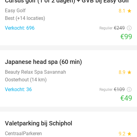
Cursus golf (1 of 2 dagen) + GVB bij Easy Golf
60%
Easy Golf
8.1
star
Best (+14 locaties)
Verkocht: 696
€249
Regulier
€99
favorite_border
Japanese head spa (60 min)
55%
Beauty Relax Spa Savannah
8.9
star
Oosterhout (14 km)
Verkocht: 36
€109
Regulier
€49
favorite_border
Valetparking bij Schiphol
23%
CentraalParkeren
9.2
star