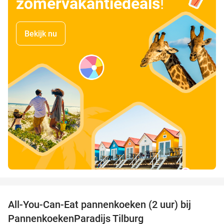
zomervakantiedeals
!
Bekijk nu
favorite_border
All-You-Can-Eat pannenkoeken (2 uur) bij
40%
PannenkoekenParadijs Tilburg