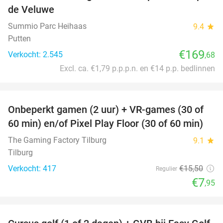
de Veluwe
Summio Parc Heihaas
9.4
star
Putten
€169
Verkocht: 2.545
,68
Excl. ca. €1,79 p.p.p.n. en €14 p.p. bedlinnen
favorite_border
Onbeperkt gamen (2 uur) + VR-games (30 of
49%
60 min) en/of Pixel Play Floor (30 of 60 min)
The Gaming Factory Tilburg
9.1
star
Tilburg
Verkocht: 417
€15
,50
Regulier
€7
,95
favorite_border