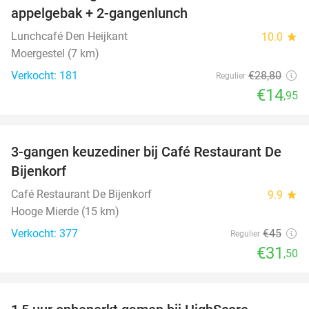
appelgebak + 2-gangenlunch
Lunchcafé Den Heijkant
10.0
star
Moergestel (7 km)
Verkocht: 181
€28
,80
Regulier
€14
,95
favorite_border
3-gangen keuzediner bij Café Restaurant De
30%
Bijenkorf
Café Restaurant De Bijenkorf
9.9
star
Hooge Mierde (15 km)
Verkocht: 377
€45
Regulier
€31
,50
favorite_border