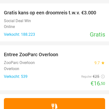
favorite_border
Gratis kans op een droomreis t.w.v. €3.000
Social Deal Win
Online
Gratis
Verkocht: 188.223
favorite_border
Entree ZooParc Overloon
34%
NEW
TODAY
ZooParc Overloon
9.7
star
Overloon
Verkocht: 539
€25
Regulier
€16
,50