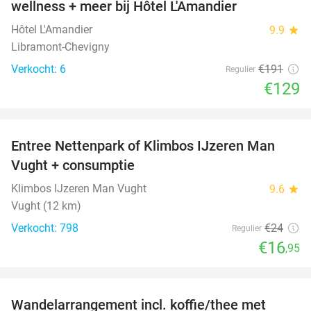
wellness + meer bij Hôtel L'Amandier
TODAY
Hôtel L'Amandier
9.9
star
Libramont-Chevigny
Verkocht: 6
€191
Regulier
€129
favorite_border
Entree Nettenpark of Klimbos IJzeren Man
29%
Vught + consumptie
Klimbos IJzeren Man Vught
9.6
star
Vught (12 km)
Verkocht: 798
€24
Regulier
€16
,95
favorite_border
Wandelarrangement incl. koffie/thee met
48%