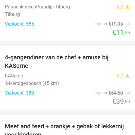
PannenkoekenParadijs Tilburg
8.9
star
Tilburg
Verkocht: 555
€19
,95
Regulier
€11
,95
favorite_border
4-gangendiner van de chef + amuse bij
39%
KASerne
KASerne
9.7
star
's-Hertogenbosch (15 km)
Verkocht: 389
€64
,50
Regulier
€39
,50
favorite_border
Meet and feed + drankje + gebak of lekkernij
25%
voor kinderen