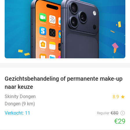
favorite_border
Gezichtsbehandeling of permanente make-up
64%
naar keuze
Skinity Dongen
8.9
star
Dongen (9 km)
Verkocht: 11
€80
Regulier
€29