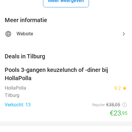
Meer weergeven
Meer informatie
Website
favorite_border
Deals in Tilburg
Pools 3-gangen keuzelunch of -diner bij
37%
NEW
HollaPolla
TODAY
HollaPolla
9.2
star
Tilburg
Verkocht: 13
€38
,05
Regulier
€23
,95
favorite_border