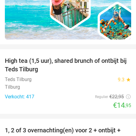
favorite_border
High tea (1,5 uur), shared brunch of ontbijt bij
35%
Teds Tilburg
Teds Tilburg
9.3
star
Tilburg
Verkocht: 417
€22
,95
Regulier
€14
,95
favorite_border
1, 2 of 3 overnachting(en) voor 2 + ontbijt +
32%
NEW