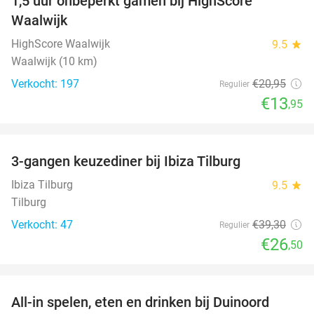
1,5 uur onbeperkt gamen bij HighScore
33%
Waalwijk
HighScore Waalwijk
9.5
star
Waalwijk (10 km)
Verkocht: 197
€20
,95
Regulier
€13
,95
favorite_border
3-gangen keuzediner bij Ibiza Tilburg
33%
Ibiza Tilburg
9.5
star
Tilburg
Verkocht: 47
€39
,30
Regulier
€26
,50
favorite_border
All-in spelen, eten en drinken bij Duinoord
19%