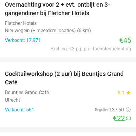
Overnachting voor 2 + evt. ontbijt en 3-
gangendiner bij Fletcher Hotels
Fletcher Hotels
Nieuwegein (+ meerdere locaties) (6 km)
€45
Verkocht: 17.971
Excl. ca. €3 p.p.p.n. toeristenbelasting
favorite_border
Cocktailworkshop (2 uur) bij Beuntjes Grand
40%
Café
Beuntjes Grand Café
8.1
star
Utrecht
Verkocht: 561
€37
,50
Regulier
€22
,50
favorite_border