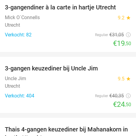
3-gangendiner à la carte in hartje Utrecht
37%
Mick O´Connells
9.2
star
Utrecht
Verkocht: 82
€31
,05
Regulier
€19
,50
favorite_border
3-gangen keuzediner bij Uncle Jim
39%
Uncle Jim
9.5
star
Utrecht
Verkocht: 404
€40
,35
Regulier
€24
,50
favorite_border
Thais 4-gangen keuzediner bij Mahanakorn in
41%