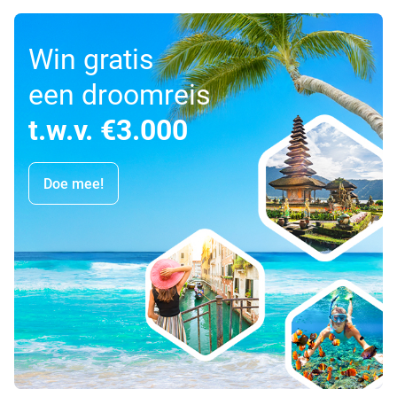
Win gratis
een droomreis
t.w.v. €3.000
Doe mee!