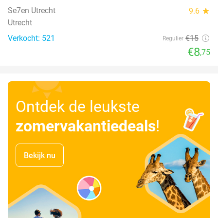
Se7en Utrecht
9.6
star
Utrecht
Verkocht: 521
€15
Regulier
€8
,75
Ontdek de leukste
zomervakantiedeals
!
Bekijk nu