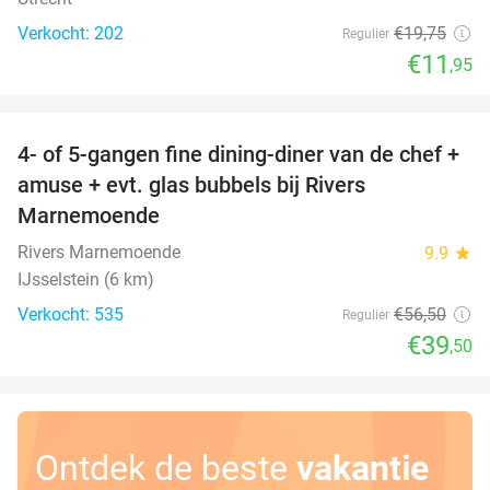
Verkocht: 202
€19
,75
Regulier
€11
,95
favorite_border
4- of 5-gangen fine dining-diner van de chef +
30%
amuse + evt. glas bubbels bij Rivers
Marnemoende
Rivers Marnemoende
9.9
star
IJsselstein (6 km)
Verkocht: 535
€56
,50
Regulier
€39
,50
Ontdek de beste
vakantie