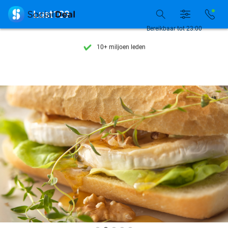
Ontdek 15.000+ deals

Lust109
7 dagen per week beschikbaar
Bereikbaar tot 23:00
10+ miljoen leden
9,4
op basis van
205.886 reviews
Ontdek 15.000+ deals
7 dagen per week beschikbaar
10+ miljoen leden