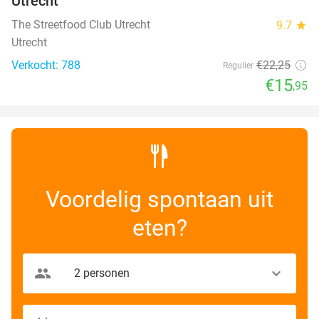
Utrecht
The Streetfood Club Utrecht
9.7
star
Utrecht
Verkocht: 788
€22
,25
Regulier
€15
,95
Voordelig spontaan uit
eten?