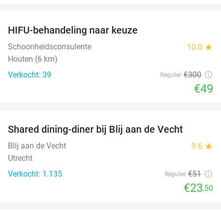
favorite_border
HIFU-behandeling naar keuze
84%
Schoonheidsconsulente
10.0
star
Houten (6 km)
Verkocht: 39
€300
Regulier
€49
favorite_border
Shared dining-diner bij Blij aan de Vecht
54%
Blij aan de Vecht
9.6
star
Utrecht
Verkocht: 1.135
€51
Regulier
€23
,50
favorite_border