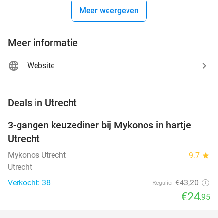
Meer weergeven
Meer informatie
Website
favorite_border
Deals in Utrecht
3-gangen keuzediner bij Mykonos in hartje
42%
NEW
Utrecht
TODAY
Mykonos Utrecht
9.7
star
Utrecht
Verkocht: 38
€43
,20
Regulier
€24
,95
favorite_border