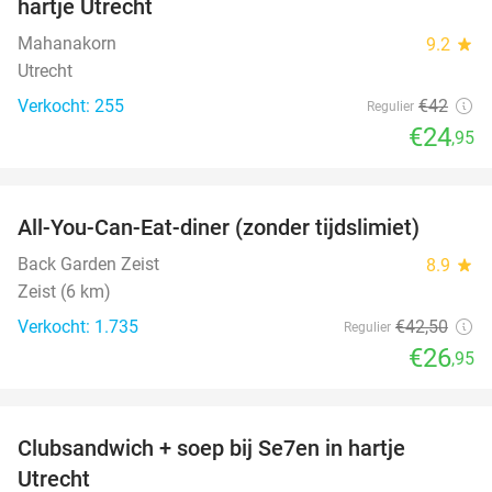
hartje Utrecht
Mahanakorn
9.2
star
Utrecht
Verkocht: 255
€42
Regulier
€24
,95
favorite_border
All-You-Can-Eat-diner (zonder tijdslimiet)
37%
Back Garden Zeist
8.9
star
Zeist (6 km)
Verkocht: 1.735
€42
,50
Regulier
€26
,95
favorite_border
Clubsandwich + soep bij Se7en in hartje
42%
Utrecht