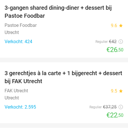
3-gangen shared dining-diner + dessert bij
37%
Pastoe Foodbar
Pastoe Foodbar
9.6
star
Utrecht
Verkocht: 424
€42
Regulier
€26
,50
favorite_border
3 gerechtjes à la carte + 1 bijgerecht + dessert
40%
bij FAK Utrecht
FAK Utrecht
9.5
star
Utrecht
Verkocht: 2.595
€37
,25
Regulier
€22
,50