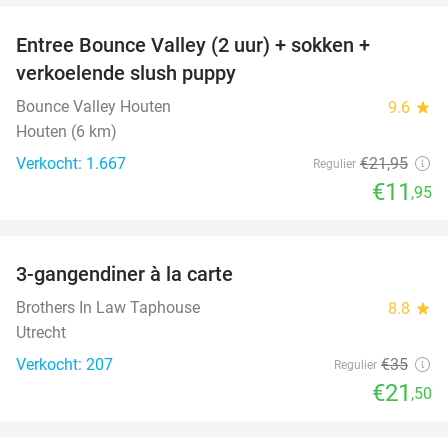
Entree Bounce Valley (2 uur) + sokken +
46%
verkoelende slush puppy
Bounce Valley Houten
9.6
star
Houten (6 km)
Verkocht: 1.667
€21
,95
Regulier
€11
,95
favorite_border
3-gangendiner à la carte
39%
Brothers In Law Taphouse
8.8
star
Utrecht
Verkocht: 207
€35
Regulier
€21
,50
favorite_border