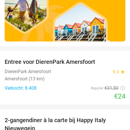
favorite_border
Entree voor DierenPark Amersfoort
24%
DierenPark Amersfoort
9.4
star
Amersfoort (13 km)
Verkocht: 8.408
€31
,50
Regulier
€24
favorite_border
2-gangendiner à la carte bij Happy Italy
35%
Nieuwegein