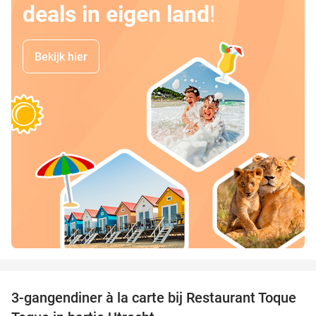
deals in eigen land
!
Bekijk hier
favorite_border
3-gangendiner à la carte bij Restaurant Toque
44%