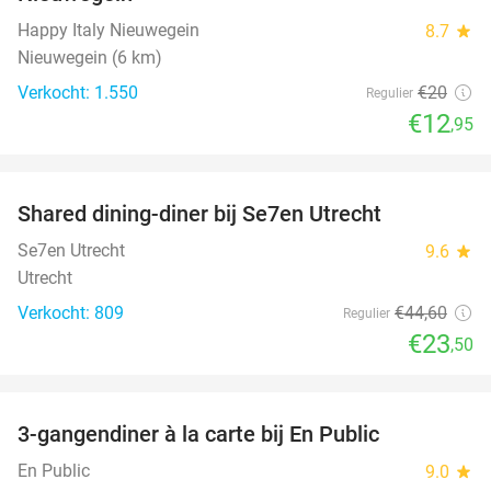
Happy Italy Nieuwegein
8.7
star
Nieuwegein (6 km)
Verkocht: 1.550
€20
Regulier
€12
,95
favorite_border
Shared dining-diner bij Se7en Utrecht
47%
Se7en Utrecht
9.6
star
Utrecht
Verkocht: 809
€44
,60
Regulier
€23
,50
favorite_border
3-gangendiner à la carte bij En Public
38%
En Public
9.0
star