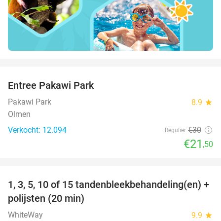
favorite_border
Entree Pakawi Park
28%
Pakawi Park
8.9
star
Olmen
Verkocht: 12.094
€30
Regulier
€21
,50
favorite_border
1, 3, 5, 10 of 15 tandenbleekbehandeling(en) +
64%
polijsten (20 min)
WhiteWay
9.9
star