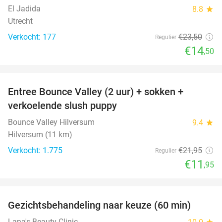
El Jadida
8.8
star
Utrecht
Verkocht: 177
€23
,50
Regulier
€14
,50
favorite_border
Entree Bounce Valley (2 uur) + sokken +
46%
verkoelende slush puppy
Bounce Valley Hilversum
9.4
star
Hilversum (11 km)
Verkocht: 1.775
€21
,95
Regulier
€11
,95
favorite_border
Gezichtsbehandeling naar keuze (60 min)
50%
Lana's Beauty Clinic
star