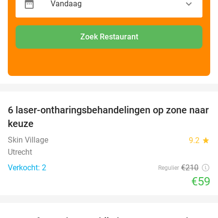
Zoek Restaurant
favorite_border
6 laser-ontharingsbehandelingen op zone naar
72%
keuze
Skin Village
9.2
star
Utrecht
Verkocht: 2
€210
Regulier
€59
favorite_border