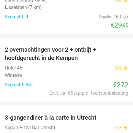
10.0
IJsselstein (7 km)
Verkocht: 9
€60
Regulier
€29
,95
favorite_border
2 overnachtingen voor 2 + ontbijt +
hoofdgerecht in de Kempen
Hotel 46
9.9
star
Wintelre
€272
Verkocht: 56
Excl. ca. €5 p.p.p.n. toeristenbelasting
favorite_border
3-gangendiner à la carte in Utrecht
30%
Vegan Pizza Bar Utrecht
9.3
star