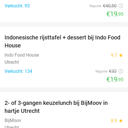
Verkocht: 93
€40
,50
Regulier
€19
,95
favorite_border
Indonesische rijsttafel + dessert bij Indo Food
38%
House
Indo Food House
9.7
star
Utrecht
Verkocht: 134
€32
Regulier
€19
,95
favorite_border
2- of 3-gangen keuzelunch bij BijMoov in
39%
hartje Utrecht
BijMoov
8.9
star
Utrecht