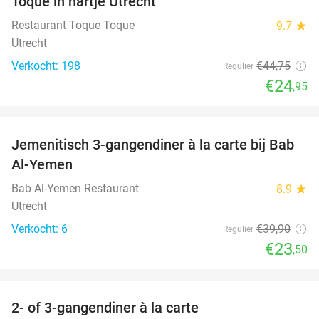
Toque in hartje Utrecht
Restaurant Toque Toque
9.7
star
Utrecht
Verkocht: 198
€44
,75
Regulier
€24
,95
favorite_border
Jemenitisch 3-gangendiner à la carte bij Bab
41%
Al-Yemen
Bab Al-Yemen Restaurant
8.9
star
Utrecht
Verkocht: 6
€39
,90
Regulier
€23
,50
favorite_border
2- of 3-gangendiner à la carte
38%