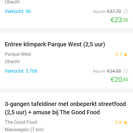
Utrecht
Verkocht: 96
€37
,70
Regulier
€23
,50
favorite_border
Entree klimpark Parque West (2,5 uur)
15%
Parque West
9.7
star
Utrecht
Verkocht: 3.768
€24
,50
Regulier
€20
,80
favorite_border
3-gangen tafeldiner met onbeperkt streetfood
51%
(2,5 uur) + amuse bij The Good Food
The Good Food
9.8
star
Nieuwegein (7 km)