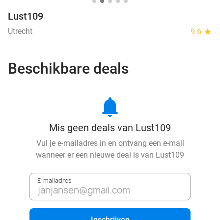
Lust109
Utrecht
9.6
star
Beschikbare deals
notifications
Mis geen deals van Lust109
Vul je e-mailadres in en ontvang een e-mail
wanneer er een nieuwe deal is van
Lust109
E-mailadres
Inschrijven