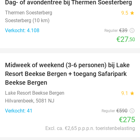
Dag- of avondentree bij Thermen Soesterberg
29%
Thermen Soesterberg
9.5
star
Soesterberg (10 km)
Verkocht: 4.108
€39
Regulier
€27
,50
favorite_border
Midweek of weekend (3-6 personen) bij Lake
53%
Resort Beekse Bergen + toegang Safaripark
Beekse Bergen
Lake Resort Beekse Bergen
9.1
star
Hilvarenbeek, 5081 NJ
Verkocht: 41
€590
Regulier
€275
Excl. ca. €2,65 p.p.p.n. toeristenbelasting
favorite_border