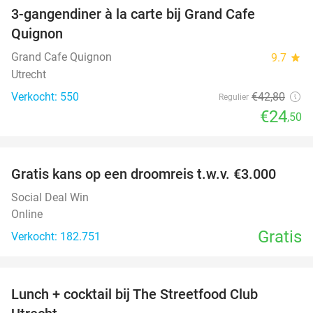
3-gangendiner à la carte bij Grand Cafe
43%
Quignon
Grand Cafe Quignon
9.7
star
Utrecht
Verkocht: 550
€42
,80
Regulier
€24
,50
favorite_border
Gratis kans op een droomreis t.w.v. €3.000
Social Deal Win
Online
Gratis
Verkocht: 182.751
favorite_border
Lunch + cocktail bij The Streetfood Club
28%