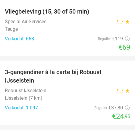
Vliegbeleving (15, 30 of 50 min)
42%
Special Air Services
9.7
star
Teuge
Verkocht: 668
€119
Regulier
€69
favorite_border
3-gangendiner à la carte bij Robuust
34%
IJsselstein
Robuust IJsselstein
9.7
star
IJsselstein (7 km)
Verkocht: 1.097
€37
,80
Regulier
€24
,95
favorite_border