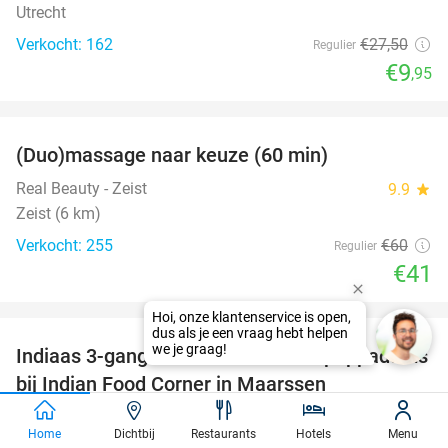
Utrecht
Verkocht: 162
€27
,50
Regulier
€9
,95
favorite_border
(Duo)massage naar keuze (60 min)
32%
Real Beauty - Zeist
9.9
star
Zeist (6 km)
Verkocht: 255
€60
Regulier
€41
favorite_border
Indiaas 3-gangendiner à la carte + pappadums
36%
bij Indian Food Corner in Maarssen
Indian Food Corner
9.6
star
Home
Dichtbij
Restaurants
Hotels
Menu
Maarssen (6 km)