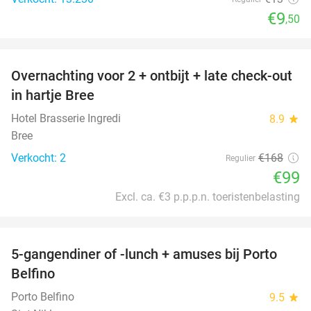
€9
,50
favorite_border
Overnachting voor 2 + ontbijt + late check-out
41%
NEW
in hartje Bree
TODAY
Hotel Brasserie Ingredi
8.9
star
Bree
Verkocht: 2
€168
Regulier
€99
Excl. ca. €3 p.p.p.n. toeristenbelasting
favorite_border
5-gangendiner of -lunch + amuses bij Porto
33%
Belfino
Porto Belfino
9.5
star