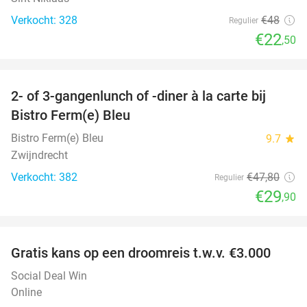
Verkocht: 328
€48
Regulier
€22
,50
favorite_border
2- of 3-gangenlunch of -diner à la carte bij
37%
Bistro Ferm(e) Bleu
Bistro Ferm(e) Bleu
9.7
star
Zwijndrecht
Verkocht: 382
€47
,80
Regulier
€29
,90
favorite_border
Gratis kans op een droomreis t.w.v. €3.000
Social Deal Win
Online