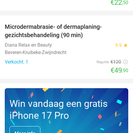
€22
,50
favorite_border
Microdermabrasie- of dermaplaning-
58%
NEW
gezichtsbehandeling (90 min)
TODAY
Diana Relax en Beauty
9.9
star
Beveren-Kruibeke-Zwijndrecht
Verkocht: 1
€120
Regulier
€49
,90
Win vandaag een gratis
iPhone 17 Pro