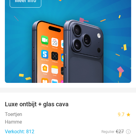
Meer info
favorite_border
Luxe ontbijt + glas cava
39%
Toertjen
9.7
star
Hamme
Verkocht: 812
€27
Regulier