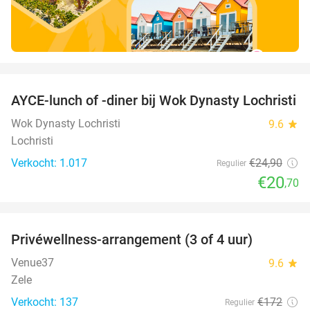
favorite_border
AYCE-lunch of -diner bij Wok Dynasty Lochristi
17%
Wok Dynasty Lochristi
9.6
star
Lochristi
Verkocht: 1.017
€24
,90
Regulier
€20
,70
favorite_border
Privéwellness-arrangement (3 of 4 uur)
42%
Venue37
9.6
star
Zele
Verkocht: 137
€172
Regulier