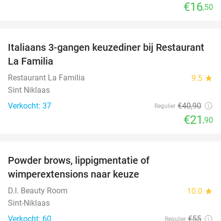
€16
,50
favorite_border
Italiaans 3-gangen keuzediner bij Restaurant
46%
La Familia
Restaurant La Familia
9.5
star
Sint Niklaas
Verkocht: 37
€40
,90
Regulier
€21
,90
favorite_border
Powder brows, lippigmentatie of
37%
wimperextensions naar keuze
D.I. Beauty Room
10.0
star
Sint-Niklaas
Verkocht: 60
€55
Regulier