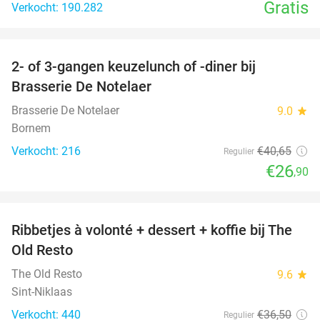
Gratis
Verkocht: 190.282
favorite_border
2- of 3-gangen keuzelunch of -diner bij
34%
Brasserie De Notelaer
Brasserie De Notelaer
9.0
star
Bornem
Verkocht: 216
€40
,65
Regulier
€26
,90
favorite_border
Ribbetjes à volonté + dessert + koffie bij The
32%
Old Resto
The Old Resto
9.6
star
Sint-Niklaas
Verkocht: 440
€36
,50
Regulier