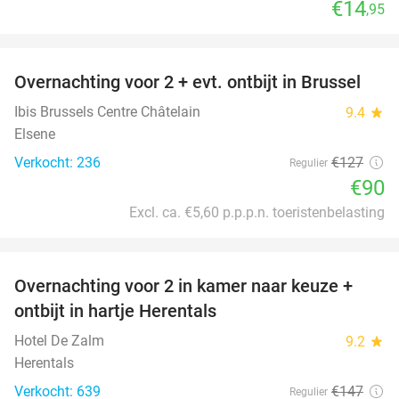
€14
,95
favorite_border
Overnachting voor 2 + evt. ontbijt in Brussel
29%
Ibis Brussels Centre Châtelain
9.4
star
Elsene
Verkocht: 236
€127
Regulier
€90
Excl. ca. €5,60 p.p.p.n. toeristenbelasting
favorite_border
Overnachting voor 2 in kamer naar keuze +
43%
ontbijt in hartje Herentals
Hotel De Zalm
9.2
star
Herentals
Verkocht: 639
€147
Regulier