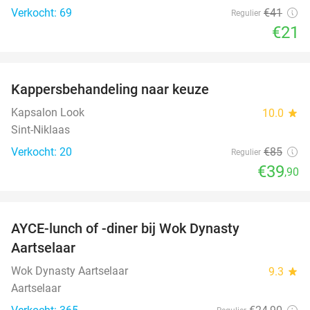
Verkocht: 69
€41
Regulier
€21
favorite_border
Kappersbehandeling naar keuze
53%
Kapsalon Look
10.0
star
Sint-Niklaas
Verkocht: 20
€85
Regulier
€39
,90
favorite_border
AYCE-lunch of -diner bij Wok Dynasty
17%
Aartselaar
Wok Dynasty Aartselaar
9.3
star
Aartselaar