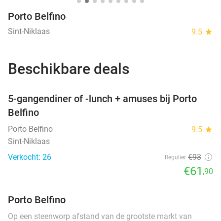
Porto Belfino
Sint-Niklaas
9.5
star
Beschikbare deals
favorite_border
5-gangendiner of -lunch + amuses bij Porto
Belfino
Porto Belfino
9.5
star
Sint-Niklaas
Verkocht: 26
€93
Regulier
€61
,90
Porto Belfino
Op een steenworp afstand van de grootste markt van