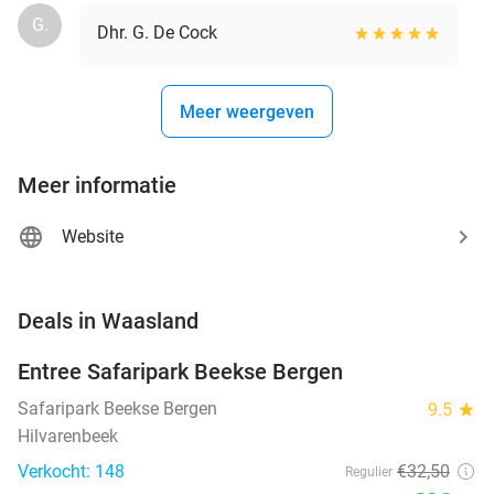
G.
Dhr. G. De Cock
Meer weergeven
Meer informatie
Website
favorite_border
Deals in Waasland
Entree Safaripark Beekse Bergen
31%
NEW
TODAY
Safaripark Beekse Bergen
9.5
star
Hilvarenbeek
Verkocht: 148
€32
,50
Regulier