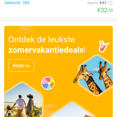
Verkocht: 385
€47
Regulier
€32
,50
Ontdek de leukste
zomervakantiedeals
!
Bekijk nu