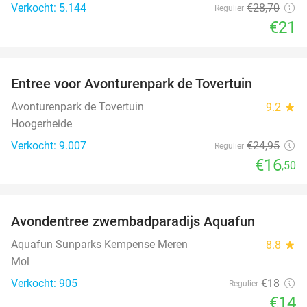
Verkocht: 5.144
€28
,70
Regulier
€21
favorite_border
Entree voor Avonturenpark de Tovertuin
34%
Avonturenpark de Tovertuin
9.2
star
Hoogerheide
Verkocht: 9.007
€24
,95
Regulier
€16
,50
favorite_border
Avondentree zwembadparadijs Aquafun
22%
Aquafun Sunparks Kempense Meren
8.8
star
Mol
Verkocht: 905
€18
Regulier
€14