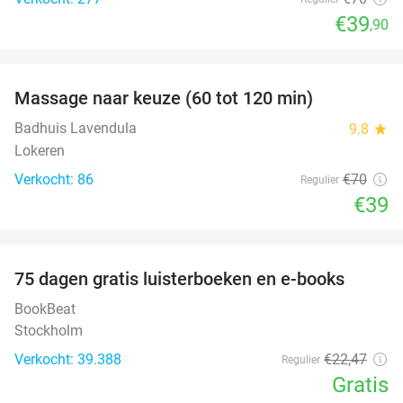
€39
,90
favorite_border
Massage naar keuze (60 tot 120 min)
44%
Badhuis Lavendula
9.8
star
Lokeren
Verkocht: 86
€70
Regulier
€39
favorite_border
100%
75 dagen gratis luisterboeken en e-books
BookBeat
Stockholm
Verkocht: 39.388
€22
,47
Regulier
Gratis