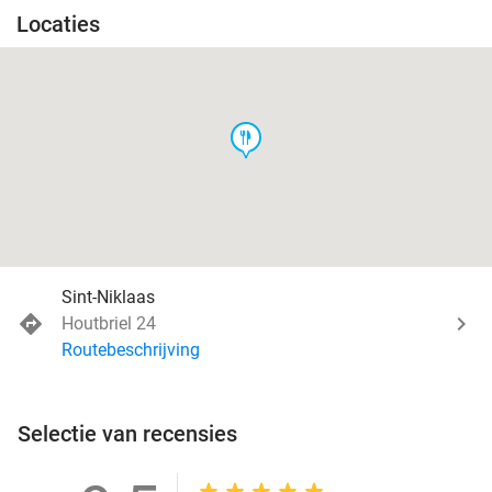
Locaties
food
Sint-Niklaas
Houtbriel 24
Routebeschrijving
Selectie van recensies