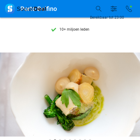
Ontdek 15.000+ deals

Porto Belfino
7 dagen per week beschikbaar
Bereikbaar tot 23:00
10+ miljoen leden
9,4
op basis van
206.453 reviews
Ontdek 15.000+ deals
7 dagen per week beschikbaar
10+ miljoen leden