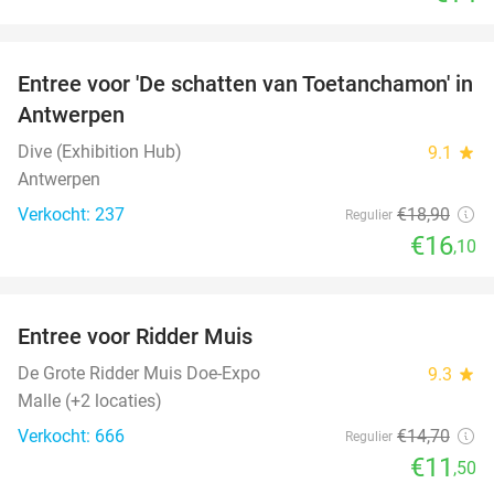
favorite_border
Entree voor 'De schatten van Toetanchamon' in
15%
Antwerpen
Dive (Exhibition Hub)
9.1
star
Antwerpen
Verkocht: 237
€18
,90
Regulier
€16
,10
favorite_border
Entree voor Ridder Muis
22%
De Grote Ridder Muis Doe-Expo
9.3
star
Malle (+2 locaties)
Verkocht: 666
€14
,70
Regulier
€11
,50