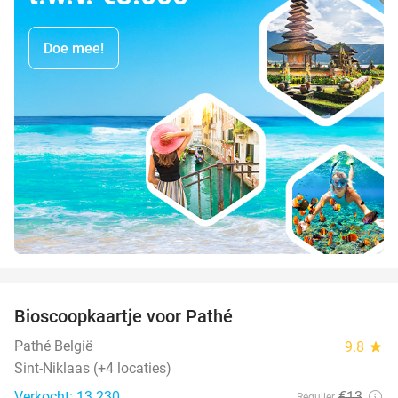
Doe mee!
favorite_border
Bioscoopkaartje voor Pathé
27%
Pathé België
9.8
star
Sint-Niklaas (+4 locaties)
Verkocht: 13.230
€13
Regulier