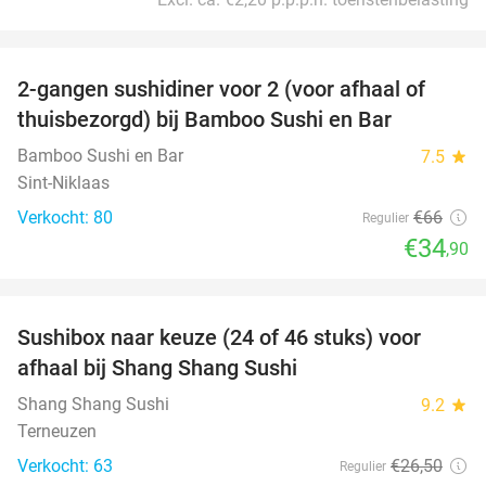
favorite_border
2-gangen sushidiner voor 2 (voor afhaal of
47%
thuisbezorgd) bij Bamboo Sushi en Bar
Bamboo Sushi en Bar
7.5
star
Sint-Niklaas
Verkocht: 80
€66
Regulier
€34
,90
favorite_border
Sushibox naar keuze (24 of 46 stuks) voor
44%
afhaal bij Shang Shang Sushi
Shang Shang Sushi
9.2
star
Terneuzen
Verkocht: 63
€26
,50
Regulier