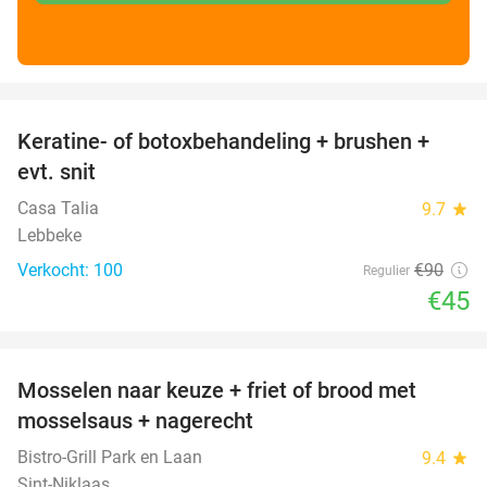
favorite_border
Keratine- of botoxbehandeling + brushen +
50%
evt. snit
Casa Talia
9.7
star
Lebbeke
Verkocht: 100
€90
Regulier
€45
favorite_border
Mosselen naar keuze + friet of brood met
53%
mosselsaus + nagerecht
Bistro-Grill Park en Laan
9.4
star
Sint-Niklaas