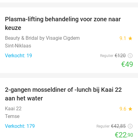
favorite_border
Plasma-lifting behandeling voor zone naar
59%
keuze
Beauty & Bridal by Visagie Cigdem
9.1
star
Sint-Niklaas
Verkocht: 19
€120
Regulier
€49
favorite_border
2-gangen mosseldiner of -lunch bij Kaai 22
47%
aan het water
Kaai 22
9.6
star
Temse
Verkocht: 179
€42
,85
Regulier
€22
,90