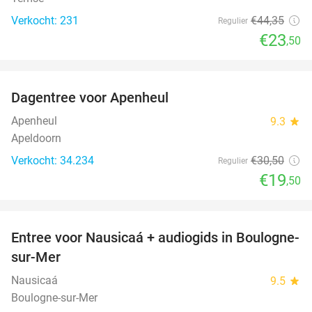
Verkocht: 231
€44
,35
Regulier
€23
,50
favorite_border
Dagentree voor Apenheul
36%
Apenheul
9.3
star
Apeldoorn
Verkocht: 34.234
€30
,50
Regulier
€19
,50
favorite_border
Entree voor Nausicaá + audiogids in Boulogne-
27%
sur-Mer
Nausicaá
9.5
star
Boulogne-sur-Mer