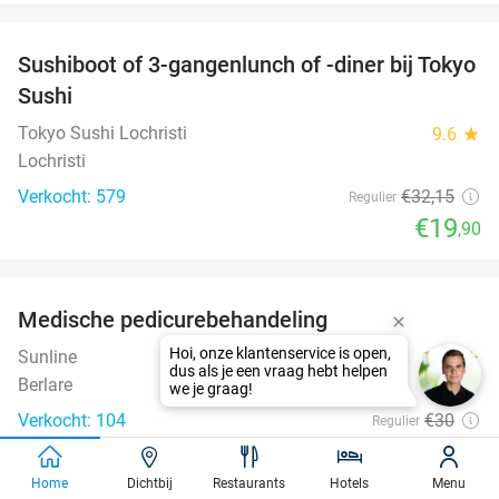
favorite_border
Sushiboot of 3-gangenlunch of -diner bij Tokyo
38%
Sushi
Tokyo Sushi Lochristi
9.6
star
Lochristi
Verkocht: 579
€32
,15
Regulier
€19
,90
favorite_border
Medische pedicurebehandeling
50%
Sunline
10.0
star
Berlare
Verkocht: 104
€30
Regulier
€14
,90
favorite_border
Home
Dichtbij
Restaurants
Hotels
Menu