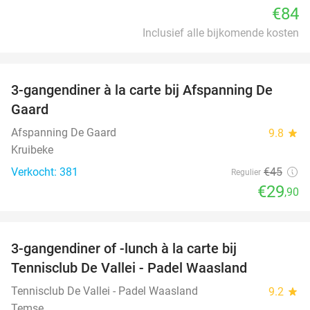
€84
Inclusief alle bijkomende kosten
favorite_border
3-gangendiner à la carte bij Afspanning De
34%
Gaard
Afspanning De Gaard
9.8
star
Kruibeke
Verkocht: 381
€45
Regulier
€29
,90
favorite_border
3-gangendiner of -lunch à la carte bij
47%
Tennisclub De Vallei - Padel Waasland
Tennisclub De Vallei - Padel Waasland
9.2
star
Temse