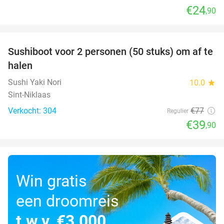
€24
,90
favorite_border
Sushiboot voor 2 personen (50 stuks) om af te
48%
halen
Sushi Yaki Nori
10.0
star
Sint-Niklaas
Verkocht: 304
€77
Regulier
€39
,90
Win gratis
een droomreis
t.w.v. €3.000