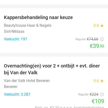
favorite_border
Kappersbehandeling naar keuze
47%
Beautyhouse Haar & Nagels
9.8
star
Sint-Niklaas
Verkocht: 197
€74
,66
Regulier
€39
,90
favorite_border
Overnachting(en) voor 2 + ontbijt + evt. diner
51%
bij Van der Valk
Van der Valk Hotel Beveren
9.6
star
Beveren
Verkocht: 3.287
€224
Regulier
€109
Excl. ca. €2,20 p.p.p.n. toeristenbelasting