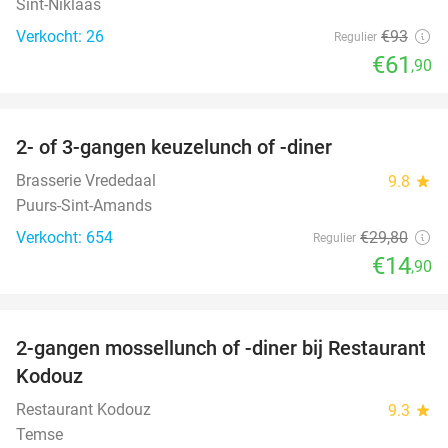
Sint-Niklaas
Verkocht: 26
€93
Regulier
€61
,90
favorite_border
2- of 3-gangen keuzelunch of -diner
50%
Brasserie Vrededaal
9.8
star
Puurs-Sint-Amands
Verkocht: 654
€29
,80
Regulier
€14
,90
favorite_border
2-gangen mossellunch of -diner bij Restaurant
49%
Kodouz
Restaurant Kodouz
9.3
star
Temse