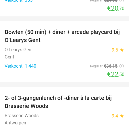
Verkocht: 365
€24
,90
Regulier
€20
,70
favorite_border
Bowlen (50 min) + diner + arcade playcard bij
38%
O'Learys Gent
O'Learys Gent
9.5
star
Gent
Verkocht: 1.440
€36
,15
Regulier
€22
,50
favorite_border
2- of 3-gangenlunch of -diner à la carte bij
31%
Brasserie Woods
Brasserie Woods
9.4
star
Antwerpen