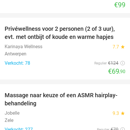
€99
favorite_border
Privéwellness voor 2 personen (2 of 3 uur),
44%
evt. met ontbijt of koude en warme hapjes
Karinaya Wellness
7.7
star
Antwerpen
Verkocht: 78
€124
Regulier
€69
,90
favorite_border
Massage naar keuze of een ASMR hairplay-
43%
behandeling
Jobelle
9.3
star
Zele
Verkocht: 277
€70
Regulier