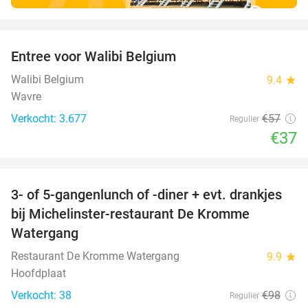
favorite_border
Entree voor Walibi Belgium
35%
Walibi Belgium
9.4
star
Wavre
Verkocht: 3.677
€57
Regulier
€37
favorite_border
3- of 5-gangenlunch of -diner + evt. drankjes
16%
bij Michelinster-restaurant De Kromme
Watergang
Restaurant De Kromme Watergang
9.9
star
Hoofdplaat
Verkocht: 38
€98
Regulier