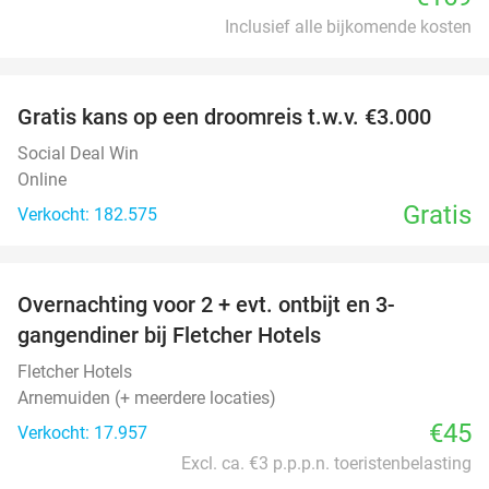
Inclusief alle bijkomende kosten
favorite_border
Gratis kans op een droomreis t.w.v. €3.000
Social Deal Win
Online
Gratis
Verkocht: 182.575
favorite_border
Overnachting voor 2 + evt. ontbijt en 3-
gangendiner bij Fletcher Hotels
Fletcher Hotels
Arnemuiden (+ meerdere locaties)
€45
Verkocht: 17.957
Excl. ca. €3 p.p.p.n. toeristenbelasting