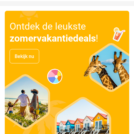
Ontdek de leukste
zomervakantiedeals
!
Bekijk nu