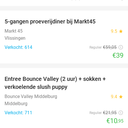
favorite_border
5-gangen proeverijdiner bij Markt45
34%
Markt 45
9.5
star
Vlissingen
Verkocht: 614
€59
,05
Regulier
€39
favorite_border
Entree Bounce Valley (2 uur) + sokken +
50%
verkoelende slush puppy
Bounce Valley Middelburg
9.4
star
Middelburg
Verkocht: 711
€21
,95
Regulier
€10
,95