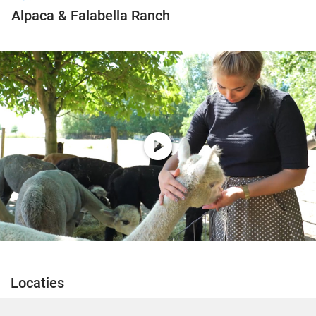
Alpaca & Falabella Ranch
play_circle
Locaties