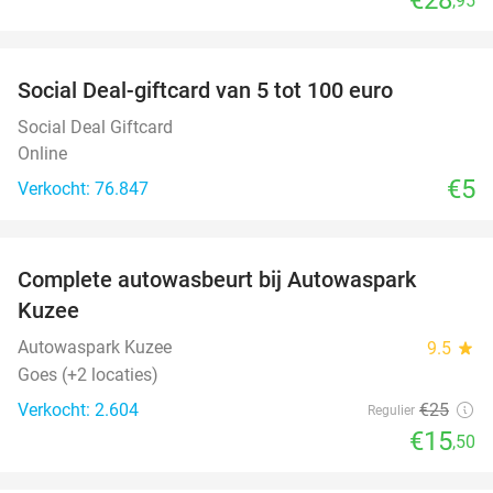
,95
favorite_border
Social Deal-giftcard van 5 tot 100 euro
Social Deal Giftcard
Online
€5
Verkocht: 76.847
favorite_border
Complete autowasbeurt bij Autowaspark
38%
Kuzee
Autowaspark Kuzee
9.5
star
Goes (+2 locaties)
Verkocht: 2.604
€25
Regulier
€15
,50
favorite_border