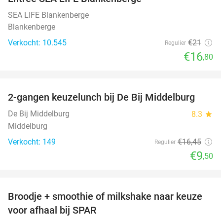
20%
SEA LIFE Blankenberge
Blankenberge
Verkocht: 10.545
€21
Regulier
€16
,80
favorite_border
2-gangen keuzelunch bij De Bij Middelburg
42%
De Bij Middelburg
8.3
star
Middelburg
Verkocht: 149
€16
,45
Regulier
€9
,50
favorite_border
Broodje + smoothie of milkshake naar keuze
36%
voor afhaal bij SPAR