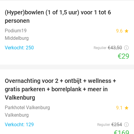
(Hyper)bowlen (1 of 1,5 uur) voor 1 tot 6
33%
personen
Podium19
9.6
star
Middelburg
Verkocht: 250
€43
,50
Regulier
€29
favorite_border
Overnachting voor 2 + ontbijt + wellness +
33%
gratis parkeren + borrelplank + meer in
Valkenburg
Parkhotel Valkenburg
9.1
star
Valkenburg
Verkocht: 129
€254
Regulier
€169