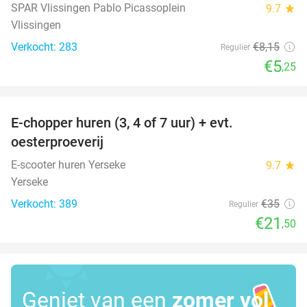
SPAR Vlissingen Pablo Picassoplein
9.7
star
Vlissingen
Verkocht: 283
€8
,15
Regulier
€5
,25
favorite_border
E-chopper huren (3, 4 of 7 uur) + evt.
39%
oesterproeverij
E-scooter huren Yerseke
9.7
star
Yerseke
Verkocht: 389
€35
Regulier
€21
,50
Geniet van een
zomer vol