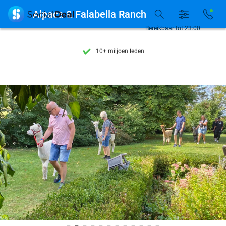
Ontdek 15.000+ deals

Alpaca & Falabella Ranch
7 dagen per week beschikbaar
Bereikbaar tot 23:00
10+ miljoen leden
9,4
op basis van
205.869 reviews
Ontdek 15.000+ deals
7 dagen per week beschikbaar
10+ miljoen leden