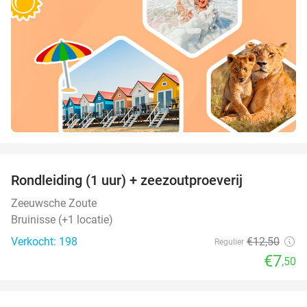
favorite_border
Rondleiding (1 uur) + zeezoutproeverij
40%
Zeeuwsche Zoute
Bruinisse (+1 locatie)
Verkocht: 198
€12
,50
Regulier
€7
,50
favorite_border