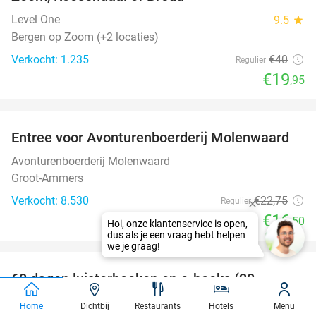
Level One
9.5
star
Bergen op Zoom (+2 locaties)
Verkocht: 1.235
€40
Regulier
€19
,95
favorite_border
Entree voor Avonturenboerderij Molenwaard
27%
Avonturenboerderij Molenwaard
Groot-Ammers
Verkocht: 8.530
€22
,75
Regulier
€16
,50
Hoi, onze klantenservice is open,
dus als je een vraag hebt helpen
favorite_border
we je graag!
100%
60 dagen luisterboeken en e-books (20
luisteruren)
Home
Dichtbij
Restaurants
Hotels
Menu