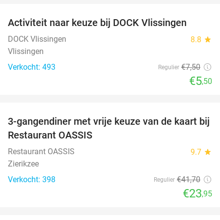
Activiteit naar keuze bij DOCK Vlissingen
27%
DOCK Vlissingen
8.8
star
Vlissingen
Verkocht: 493
€7
,50
Regulier
€5
,50
favorite_border
3-gangendiner met vrije keuze van de kaart bij
43%
Restaurant OASSIS
Restaurant OASSIS
9.7
star
Zierikzee
Verkocht: 398
€41
,70
Regulier
€23
,95
favorite_border