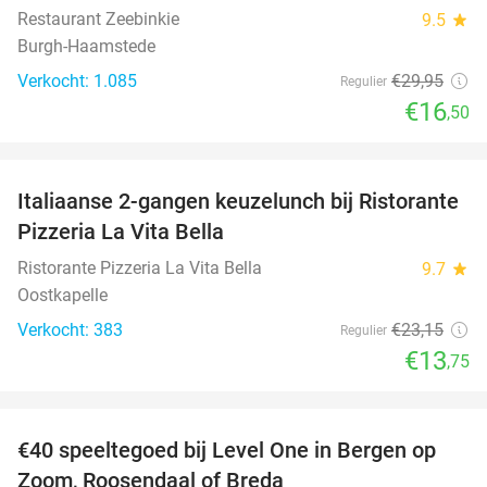
Restaurant Zeebinkie
9.5
star
Burgh-Haamstede
Verkocht: 1.085
€29
,95
Regulier
€16
,50
favorite_border
Italiaanse 2-gangen keuzelunch bij Ristorante
41%
Pizzeria La Vita Bella
Ristorante Pizzeria La Vita Bella
9.7
star
Oostkapelle
Verkocht: 383
€23
,15
Regulier
€13
,75
favorite_border
€40 speeltegoed bij Level One in Bergen op
50%
Zoom, Roosendaal of Breda