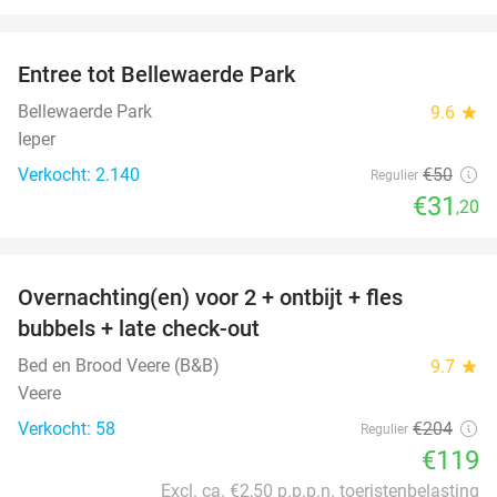
favorite_border
Entree tot Bellewaerde Park
38%
Bellewaerde Park
9.6
star
Ieper
Verkocht: 2.140
€50
Regulier
€31
,20
favorite_border
Overnachting(en) voor 2 + ontbijt + fles
42%
bubbels + late check-out
Bed en Brood Veere (B&B)
9.7
star
Veere
Verkocht: 58
€204
Regulier
€119
Excl. ca. €2,50 p.p.p.n. toeristenbelasting