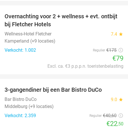
favorite_border
Overnachting voor 2 + wellness + evt. ontbijt
55%
bij Fletcher Hotels
Wellness-Hotel Fletcher
7.4
star
Kamperland (+9 locaties)
Verkocht: 1.002
€175
Regulier
€79
Excl. ca. €3 p.p.p.n. toeristenbelasting
favorite_border
3-gangendiner bij een Bar Bistro DuCo
45%
Bar Bistro DuCo
9.0
star
Middelburg (+9 locaties)
Verkocht: 2.359
€40
,60
Regulier
€22
,50