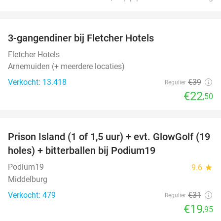
favorite_border
3-gangendiner bij Fletcher Hotels
42%
Fletcher Hotels
Arnemuiden (+ meerdere locaties)
Verkocht: 13.418
€39
Regulier
€22
,50
favorite_border
Prison Island (1 of 1,5 uur) + evt. GlowGolf (19
36%
holes) + bitterballen bij Podium19
Podium19
9.6
star
Middelburg
Verkocht: 479
€31
Regulier
€19
,95