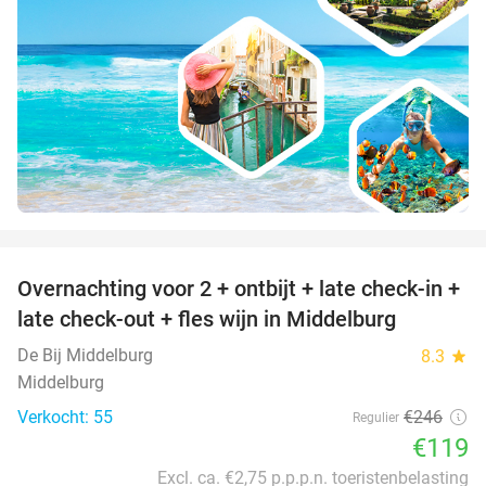
favorite_border
Overnachting voor 2 + ontbijt + late check-in +
52%
late check-out + fles wijn in Middelburg
De Bij Middelburg
8.3
star
Middelburg
Verkocht: 55
€246
Regulier
€119
Excl. ca. €2,75 p.p.p.n. toeristenbelasting