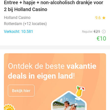
Entree + hapje + non-alcoholisch drankje voor
52%
2 bij Holland Casino
Holland Casino
9.6
star
Rotterdam (+12 locaties)
Verkocht: 10.581
€21
Regulier
€10
Ontdek de beste
vakantie
deals in eigen land
!
Bekijk hier