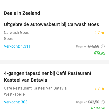
favorite_border
Deals in Zeeland
Uitgebreide autowasbeurt bij Carwash Goes
36%
Carwash Goes
9.7
star
Goes
Verkocht: 1.311
€15
,50
Regulier
€9
,95
favorite_border
4-gangen tapasdiner bij Café Restaurant
32%
Kasteel van Batavia
Café Restaurant Kasteel van Batavia
9.7
star
Westkapelle
Verkocht: 303
€42
,50
Regulier
€28