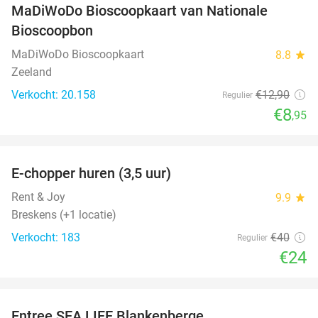
MaDiWoDo Bioscoopkaart van Nationale
31%
Bioscoopbon
MaDiWoDo Bioscoopkaart
8.8
star
Zeeland
Verkocht: 20.158
€12
,90
Regulier
€8
,95
favorite_border
E-chopper huren (3,5 uur)
40%
Rent & Joy
9.9
star
Breskens (+1 locatie)
Verkocht: 183
€40
Regulier
€24
favorite_border
Entree SEA LIFE Blankenberge