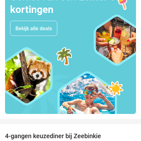
kortingen
Bekijk alle deals
favorite_border
4-gangen keuzediner bij Zeebinkie
45%