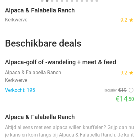
Alpaca & Falabella Ranch
Kerkwerve
9.2
star
Beschikbare deals
favorite_border
Alpaca-golf of -wandeling + meet & feed
Alpaca & Falabella Ranch
9.2
star
Kerkwerve
Verkocht: 195
€19
Regulier
€14
,50
Alpaca & Falabella Ranch
Altijd al eens met een alpaca willen knuffelen? Grijp dan nu
je kans en kom langs bij Alpaca & Falabella Ranch. Je kunt