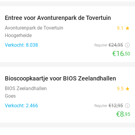
favorite_border
Entree voor Avonturenpark de Tovertuin
34%
Avonturenpark de Tovertuin
9.1
star
Hoogerheide
Verkocht: 8.038
€24
,95
Regulier
€16
,50
favorite_border
Bioscoopkaartje voor BIOS Zeelandhallen
31%
BIOS Zeelandhallen
9.5
star
Goes
Verkocht: 2.466
€12
,95
Regulier
€8
,95
favorite_border