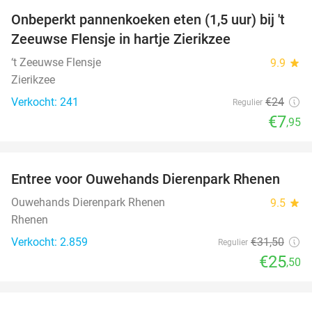
Onbeperkt pannenkoeken eten (1,5 uur) bij 't
67%
Zeeuwse Flensje in hartje Zierikzee
‘t Zeeuwse Flensje
9.9
star
Zierikzee
Verkocht: 241
€24
Regulier
€7
,95
favorite_border
Entree voor Ouwehands Dierenpark Rhenen
19%
Ouwehands Dierenpark Rhenen
9.5
star
Rhenen
Verkocht: 2.859
€31
,50
Regulier
€25
,50
favorite_border