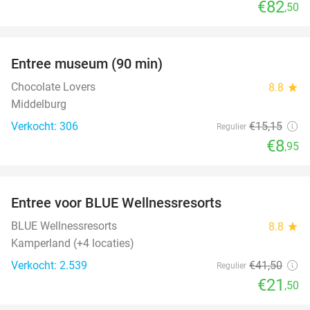
€82
,50
favorite_border
Entree museum (90 min)
41%
Chocolate Lovers
8.8
star
Middelburg
Verkocht: 306
€15
,15
Regulier
€8
,95
favorite_border
Entree voor BLUE Wellnessresorts
48%
BLUE Wellnessresorts
8.8
star
Kamperland (+4 locaties)
Verkocht: 2.539
€41
,50
Regulier
€21
,50
favorite_border