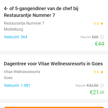
4- of 5-gangendiner van de chef bij
33%
Restaurantje Nummer 7
Restaurantje Nummer 7
9.6
star
Middelburg
Verkocht: 364
€66
Regulier
€44
favorite_border
Dagentree voor Vitae Wellnessresorts in Goes
49%
Vitae Wellnessresorts
9.6
star
Goes
Verkocht: 1.081
€42
,50
Regulier
€21
,50