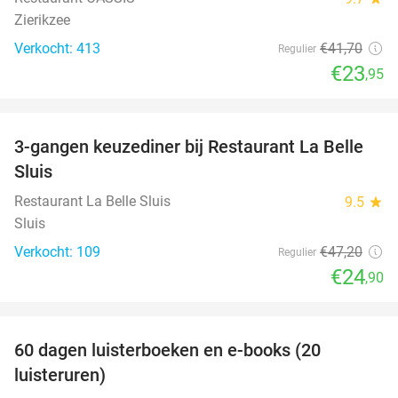
Zierikzee
Verkocht: 413
€41
,70
Regulier
€23
,95
favorite_border
3-gangen keuzediner bij Restaurant La Belle
47%
Sluis
Restaurant La Belle Sluis
9.5
star
Sluis
Verkocht: 109
€47
,20
Regulier
€24
,90
favorite_border
100%
60 dagen luisterboeken en e-books (20
luisteruren)