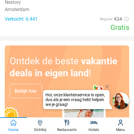
Nextory
Amsterdam
Verkocht: 6.441
€24
Regulier
Gratis
Ontdek de beste
vakantie
deals in eigen land
!
Bekijk hier
Hoi, onze klantenservice is open,
dus als je een vraag hebt helpen
we je graag!
Home
Dichtbij
Restaurants
Hotels
Menu