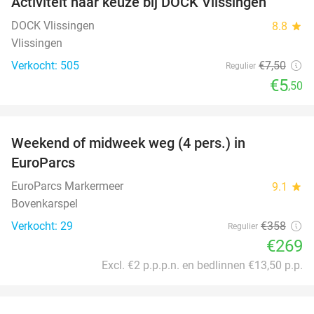
Activiteit naar keuze bij DOCK Vlissingen
27%
DOCK Vlissingen
8.8
star
Vlissingen
Verkocht: 505
€7
,50
Regulier
€5
,50
favorite_border
Weekend of midweek weg (4 pers.) in
25%
EuroParcs
EuroParcs Markermeer
9.1
star
Bovenkarspel
Verkocht: 29
€358
Regulier
€269
Excl. €2 p.p.p.n. en bedlinnen €13,50 p.p.
favorite_border