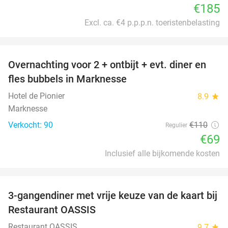
€185
Excl. ca. €4 p.p.p.n. toeristenbelasting
favorite_border
Overnachting voor 2 + ontbijt + evt. diner en
37%
fles bubbels in Marknesse
Hotel de Pionier
8.9
star
Marknesse
Verkocht: 90
€110
Regulier
€69
Inclusief alle bijkomende kosten
favorite_border
3-gangendiner met vrije keuze van de kaart bij
43%
Restaurant OASSIS
Restaurant OASSIS
9.7
star