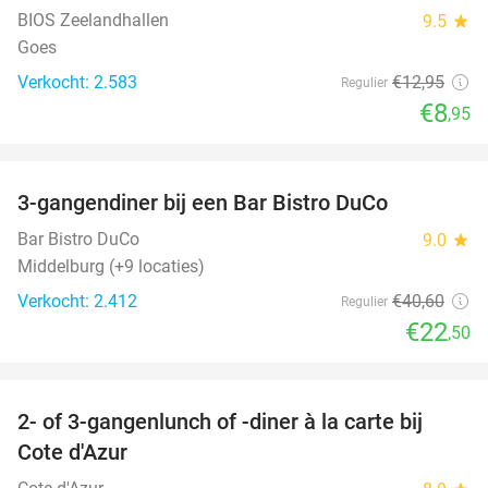
BIOS Zeelandhallen
9.5
star
Goes
Verkocht: 2.583
€12
,95
Regulier
€8
,95
favorite_border
3-gangendiner bij een Bar Bistro DuCo
45%
Bar Bistro DuCo
9.0
star
Middelburg (+9 locaties)
Verkocht: 2.412
€40
,60
Regulier
€22
,50
favorite_border
2- of 3-gangenlunch of -diner à la carte bij
49%
Cote d'Azur