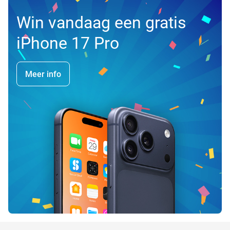
Win vandaag een gratis
iPhone 17 Pro
Meer info
favorite_border