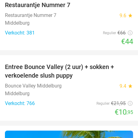
Restaurantje Nummer 7
Restaurantje Nummer 7
9.6
star
Middelburg
Verkocht: 381
€66
Regulier
€44
favorite_border
Entree Bounce Valley (2 uur) + sokken +
50%
verkoelende slush puppy
Bounce Valley Middelburg
9.4
star
Middelburg
Verkocht: 766
€21
,95
Regulier
€10
,95