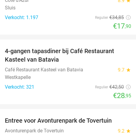
Cote d'Azur
8.9
star
Sluis
Verkocht: 1.197
€34
,85
Regulier
€17
,90
favorite_border
4-gangen tapasdiner bij Café Restaurant
32%
Kasteel van Batavia
Café Restaurant Kasteel van Batavia
9.7
star
Westkapelle
Verkocht: 321
€42
,50
Regulier
€28
,95
favorite_border
Entree voor Avonturenpark de Tovertuin
34%
Avonturenpark de Tovertuin
9.2
star