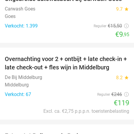
36%
Carwash Goes
9.7
star
Goes
Verkocht: 1.399
€15
,50
Regulier
€9
,95
favorite_border
Overnachting voor 2 + ontbijt + late check-in +
52%
late check-out + fles wijn in Middelburg
De Bij Middelburg
8.2
star
Middelburg
Verkocht: 67
€246
Regulier
€119
Excl. ca. €2,75 p.p.p.n. toeristenbelasting
favorite_border