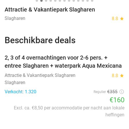
Attractie & Vakantiepark Slagharen
Slagharen
8.8
star
Beschikbare deals
favorite_border
2, 3 of 4 overnachtingen voor 2-6 pers. +
entree Slagharen + waterpark Aqua Mexicana
Attractie & Vakantiepark Slagharen
8.8
star
Slagharen
Verkocht: 1.320
€355
Regulier
€160
Excl. ca. €8,50 per accommodatie per nacht aan lokale
heffingen