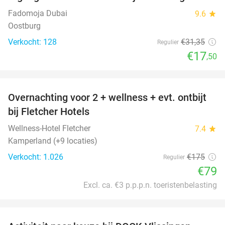
Fadomoja Dubai
9.6
star
Oostburg
Verkocht: 128
€31
,35
Regulier
€17
,50
favorite_border
Overnachting voor 2 + wellness + evt. ontbijt
55%
bij Fletcher Hotels
Wellness-Hotel Fletcher
7.4
star
Kamperland (+9 locaties)
Verkocht: 1.026
€175
Regulier
€79
Excl. ca. €3 p.p.p.n. toeristenbelasting
favorite_border