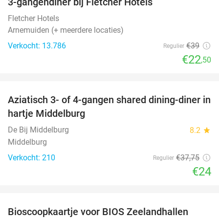
3-gangendiner bij Fletcher Hotels
42%
Fletcher Hotels
Arnemuiden (+ meerdere locaties)
Verkocht: 13.786
€39
Regulier
€22
,50
favorite_border
Aziatisch 3- of 4-gangen shared dining-diner in
36%
hartje Middelburg
De Bij Middelburg
8.2
star
Middelburg
Verkocht: 210
€37
,75
Regulier
€24
favorite_border
Bioscoopkaartje voor BIOS Zeelandhallen
31%