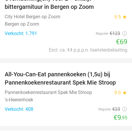
44%
bittergarnituur in Bergen op Zoom
City Hotel Bergen op Zoom
9.5
star
Bergen op Zoom
Verkocht: 1.791
€123
Regulier
€69
Excl. ca. €4 p.p.p.n. toeristenbelasting
favorite_border
All-You-Can-Eat pannenkoeken (1,5u) bij
57%
Pannenkoekenrestaurant Spek Mie Stroop
Pannenkoekenrestaurant Spek Mie Stroop
9.0
star
's-Heerenhoek
Verkocht: 408
€23
Regulier
€9
,95
favorite_border