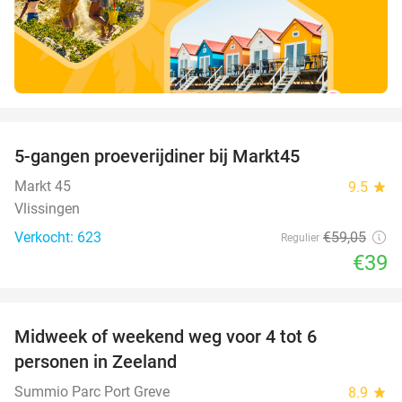
favorite_border
5-gangen proeverijdiner bij Markt45
34%
Markt 45
9.5
star
Vlissingen
Verkocht: 623
€59
,05
Regulier
€39
favorite_border
Midweek of weekend weg voor 4 tot 6
personen in Zeeland
Summio Parc Port Greve
8.9
star