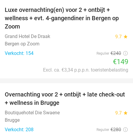
Luxe overnachting(en) voor 2 + ontbijt +
38%
wellness + evt. 4-gangendiner in Bergen op
Zoom
Grand Hotel De Draak
9.7
star
Bergen op Zoom
Verkocht: 154
€240
Regulier
€149
Excl. ca. €3,34 p.p.p.n. toeristenbelasting
favorite_border
Overnachting voor 2 + ontbijt + late check-out
34%
+ wellness in Brugge
Boutiquehotel Die Swaene
9.7
star
Brugge
Verkocht: 208
€280
Regulier