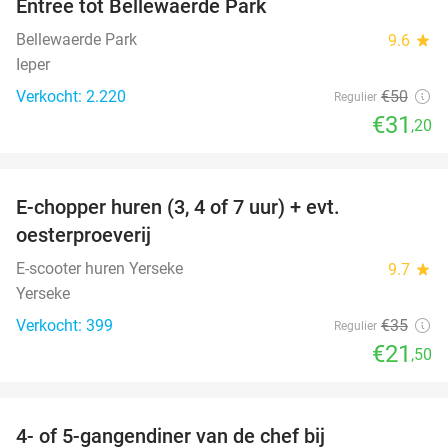
Entree tot Bellewaerde Park
38%
Bellewaerde Park
9.6
star
Ieper
Verkocht: 2.220
€50
Regulier
€31
,20
favorite_border
E-chopper huren (3, 4 of 7 uur) + evt.
39%
oesterproeverij
E-scooter huren Yerseke
9.7
star
Yerseke
Verkocht: 399
€35
Regulier
€21
,50
favorite_border
4- of 5-gangendiner van de chef bij
33%