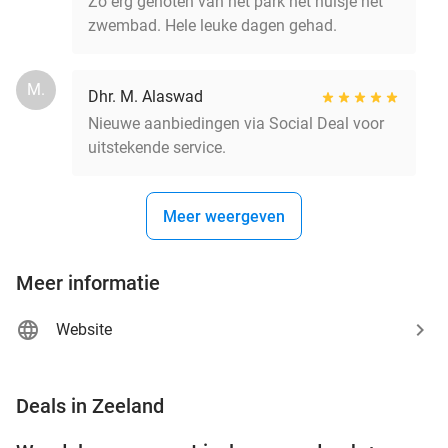
Zo erg genoten van het park het huisje het
zwembad. Hele leuke dagen gehad.
M.
Dhr. M. Alaswad
Nieuwe aanbiedingen via Social Deal voor
uitstekende service.
Meer weergeven
Meer informatie
Website
favorite_border
Deals in Zeeland