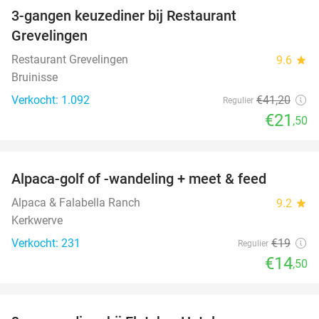
3-gangen keuzediner bij Restaurant
48%
Grevelingen
Restaurant Grevelingen
9.6
star
Bruinisse
Verkocht: 1.092
€41
,20
Regulier
€21
,50
favorite_border
Alpaca-golf of -wandeling + meet & feed
24%
Alpaca & Falabella Ranch
9.2
star
Kerkwerve
Verkocht: 231
€19
Regulier
€14
,50
favorite_border