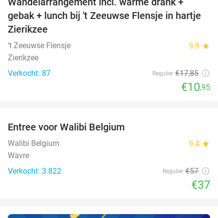
Wandelarrangement incl. warme drank +
39%
NEW
gebak + lunch bij 't Zeeuwse Flensje in hartje
TODAY
Zierikzee
‘t Zeeuwse Flensje
9.9
star
Zierikzee
Verkocht: 87
€17
,85
Regulier
€10
,95
favorite_border
Entree voor Walibi Belgium
35%
Walibi Belgium
9.4
star
Wavre
Verkocht: 3.822
€57
Regulier
€37