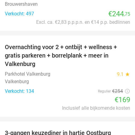
Brouwershaven
€244
Verkocht: 497
,75
Excl. ca. €2,83 p.p.p.n. en €14 p.p. bedlinnen
favorite_border
Overnachting voor 2 + ontbijt + wellness +
33%
gratis parkeren + borrelplank + meer in
Valkenburg
Parkhotel Valkenburg
9.1
star
Valkenburg
Verkocht: 134
€254
Regulier
€169
Inclusief alle bijkomende kosten
favorite_border
3-gangen keuzediner in hartje Oostburg
44%