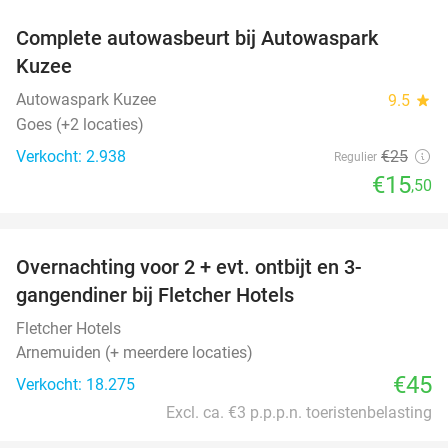
Complete autowasbeurt bij Autowaspark
38%
Kuzee
Autowaspark Kuzee
9.5
star
Goes (+2 locaties)
Verkocht: 2.938
€25
Regulier
€15
,50
favorite_border
Overnachting voor 2 + evt. ontbijt en 3-
gangendiner bij Fletcher Hotels
Fletcher Hotels
Arnemuiden (+ meerdere locaties)
€45
Verkocht: 18.275
Excl. ca. €3 p.p.p.n. toeristenbelasting
favorite_border