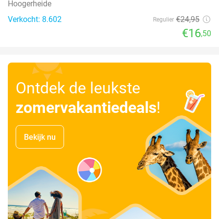
Hoogerheide
Verkocht: 8.602
€24
,95
Regulier
€16
,50
Ontdek de leukste
zomervakantiedeals
!
Bekijk nu