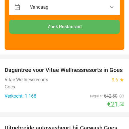
Zoek Restaurant
favorite_border
Dagentree voor Vitae Wellnessresorts in Goes
49%
Vitae Wellnessresorts
9.6
star
Goes
Verkocht: 1.168
€42
,50
Regulier
€21
,50
favorite_border
Uitgebreide autowasbeurt bij Carwash Goes