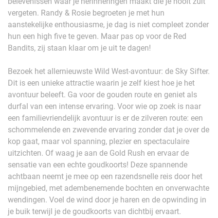
belevenissen waar je herinneringen maakt die je nooit zult
vergeten. Randy & Rosie begroeten je met hun
aanstekelijke enthousiasme, je dag is niet compleet zonder
hun een high five te geven. Maar pas op voor de Red
Bandits, zij staan klaar om je uit te dagen!
Bezoek het allernieuwste Wild West-avontuur: de Sky Sifter.
Dit is een unieke attractie waarin je zelf kiest hoe je het
avontuur beleeft. Ga voor de gouden route en geniet als
durfal van een intense ervaring. Voor wie op zoek is naar
een familievriendelijk avontuur is er de zilveren route: een
schommelende en zwevende ervaring zonder dat je over de
kop gaat, maar vol spanning, plezier en spectaculaire
uitzichten. Of waag je aan de Gold Rush en ervaar de
sensatie van een echte goudkoorts! Deze spannende
achtbaan neemt je mee op een razendsnelle reis door het
mijngebied, met adembenemende bochten en onverwachte
wendingen. Voel de wind door je haren en de opwinding in
je buik terwijl je de goudkoorts van dichtbij ervaart.