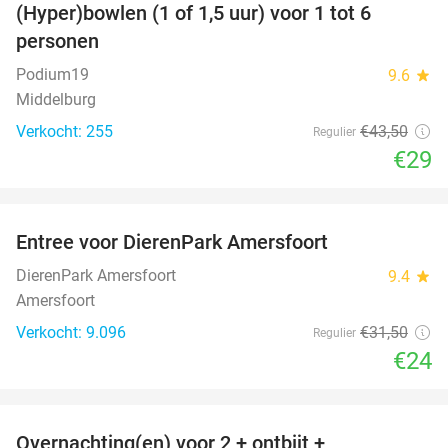
(Hyper)bowlen (1 of 1,5 uur) voor 1 tot 6
33%
personen
Podium19
9.6
star
Middelburg
Verkocht: 255
€43
,50
Regulier
€29
favorite_border
Entree voor DierenPark Amersfoort
24%
DierenPark Amersfoort
9.4
star
Amersfoort
Verkocht: 9.096
€31
,50
Regulier
€24
favorite_border
Overnachting(en) voor 2 + ontbijt +