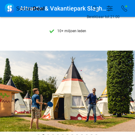
Ontdek 15.000+ deals

Attractie & Vakantiepark Slagharen
7 dagen per week beschikbaar
Bereikbaar tot 21:00
10+ miljoen leden
9,4
op basis van
206.215 reviews
Ontdek 15.000+ deals
7 dagen per week beschikbaar
10+ miljoen leden