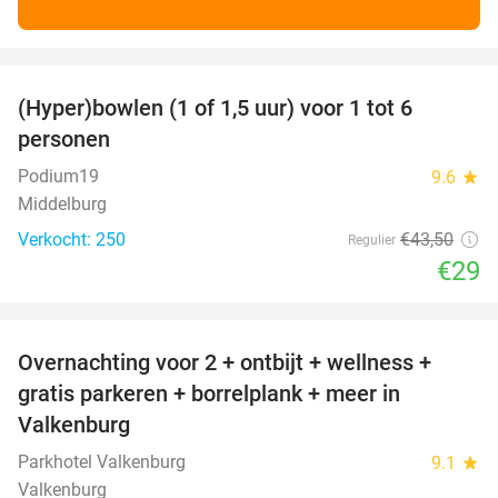
favorite_border
(Hyper)bowlen (1 of 1,5 uur) voor 1 tot 6
33%
personen
Podium19
9.6
star
Middelburg
Verkocht: 250
€43
,50
Regulier
€29
favorite_border
Overnachting voor 2 + ontbijt + wellness +
33%
gratis parkeren + borrelplank + meer in
Valkenburg
Parkhotel Valkenburg
9.1
star
Valkenburg