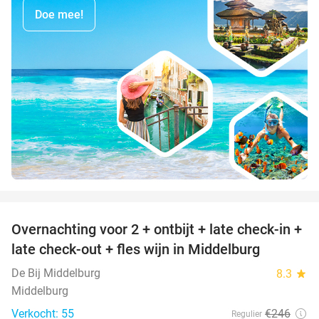
Doe mee!
favorite_border
Overnachting voor 2 + ontbijt + late check-in +
52%
late check-out + fles wijn in Middelburg
De Bij Middelburg
8.3
star
Middelburg
Verkocht: 55
€246
Regulier