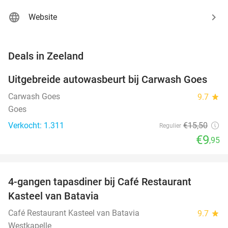
Website
favorite_border
Deals in Zeeland
Uitgebreide autowasbeurt bij Carwash Goes
36%
Carwash Goes
9.7
star
Goes
Verkocht: 1.311
€15
,50
Regulier
€9
,95
favorite_border
4-gangen tapasdiner bij Café Restaurant
32%
Kasteel van Batavia
Café Restaurant Kasteel van Batavia
9.7
star
Westkapelle