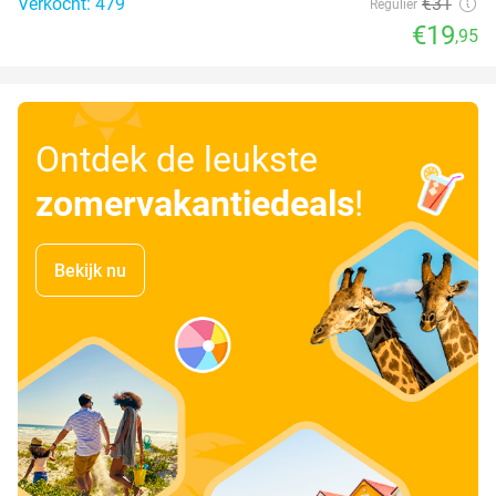
Verkocht: 479
€31
Regulier
€19
,95
Ontdek de leukste
zomervakantiedeals
!
Bekijk nu