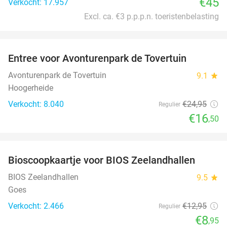
€45
Verkocht: 17.957
Excl. ca. €3 p.p.p.n. toeristenbelasting
favorite_border
Entree voor Avonturenpark de Tovertuin
34%
Avonturenpark de Tovertuin
9.1
star
Hoogerheide
Verkocht: 8.040
€24
,95
Regulier
€16
,50
favorite_border
Bioscoopkaartje voor BIOS Zeelandhallen
31%
BIOS Zeelandhallen
9.5
star
Goes
Verkocht: 2.466
€12
,95
Regulier
€8
,95