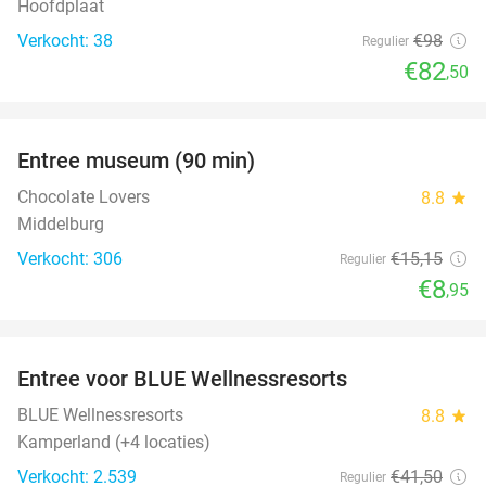
Hoofdplaat
Verkocht: 38
€98
Regulier
€82
,50
favorite_border
Entree museum (90 min)
41%
Chocolate Lovers
8.8
star
Middelburg
Verkocht: 306
€15
,15
Regulier
€8
,95
favorite_border
Entree voor BLUE Wellnessresorts
48%
BLUE Wellnessresorts
8.8
star
Kamperland (+4 locaties)
Verkocht: 2.539
€41
,50
Regulier