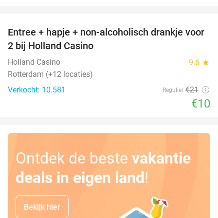
favorite_border
Entree + hapje + non-alcoholisch drankje voor
52%
2 bij Holland Casino
Holland Casino
9.6
star
Rotterdam (+12 locaties)
Verkocht: 10.581
€21
Regulier
€10
Ontdek de beste
vakantie
deals in eigen land
!
Bekijk hier