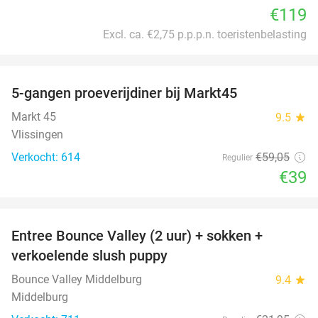
€119
Excl. ca. €2,75 p.p.p.n. toeristenbelasting
favorite_border
5-gangen proeverijdiner bij Markt45
34%
Markt 45
9.5
star
Vlissingen
Verkocht: 614
€59
,05
Regulier
€39
favorite_border
Entree Bounce Valley (2 uur) + sokken +
50%
verkoelende slush puppy
Bounce Valley Middelburg
9.4
star
Middelburg