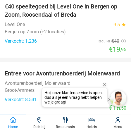
€40 speeltegoed bij Level One in Bergen op
50%
Zoom, Roosendaal of Breda
Level One
9.5
star
Bergen op Zoom (+2 locaties)
Verkocht: 1.236
€40
Regulier
€19
,95
favorite_border
Entree voor Avonturenboerderij Molenwaard
27%
Avonturenboerderij Molenwaard
Groot-Ammers
Verkocht: 8.531
€22
,75
Regulier
€16
,50
favorite_border
Home
Dichtbij
Restaurants
Hotels
Menu