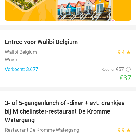
favorite_border
Entree voor Walibi Belgium
35%
Walibi Belgium
9.4
star
Wavre
Verkocht: 3.677
€57
Regulier
€37
favorite_border
3- of 5-gangenlunch of -diner + evt. drankjes
16%
bij Michelinster-restaurant De Kromme
Watergang
Restaurant De Kromme Watergang
9.9
star