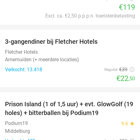
€119
Excl. ca. €2,50 p.p.p.n. toeristenbelasting
favorite_border
3-gangendiner bij Fletcher Hotels
42%
Fletcher Hotels
Arnemuiden (+ meerdere locaties)
Verkocht: 13.418
€39
Regulier
€22
,50
favorite_border
Prison Island (1 of 1,5 uur) + evt. GlowGolf (19
36%
holes) + bitterballen bij Podium19
Podium19
9.6
star
Middelburg