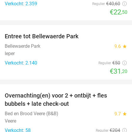
Verkocht: 2.359
€40
,60
Regulier
€22
,50
favorite_border
Entree tot Bellewaerde Park
38%
Bellewaerde Park
9.6
star
Ieper
Verkocht: 2.140
€50
Regulier
€31
,20
favorite_border
Overnachting(en) voor 2 + ontbijt + fles
42%
bubbels + late check-out
Bed en Brood Veere (B&B)
9.7
star
Veere
Verkocht: 58
€204
Regulier