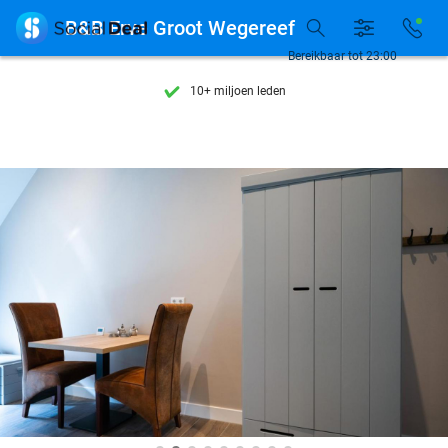
Ontdek 15.000+ deals

B&B Erve Groot Wegereef
7 dagen per week beschikbaar
Bereikbaar tot 23:00
10+ miljoen leden
9,4
op basis van
205.869 reviews
Ontdek 15.000+ deals
7 dagen per week beschikbaar
10+ miljoen leden