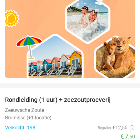
favorite_border
Rondleiding (1 uur) + zeezoutproeverij
40%
Zeeuwsche Zoute
Bruinisse (+1 locatie)
Verkocht: 198
€12
,50
Regulier
€7
,50