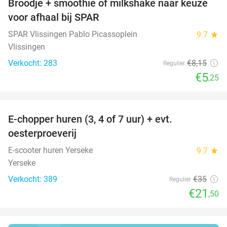
Broodje + smoothie of milkshake naar keuze
36%
voor afhaal bij SPAR
SPAR Vlissingen Pablo Picassoplein
9.7
star
Vlissingen
Verkocht: 283
€8
,15
Regulier
€5
,25
favorite_border
E-chopper huren (3, 4 of 7 uur) + evt.
39%
oesterproeverij
E-scooter huren Yerseke
9.7
star
Yerseke
Verkocht: 389
€35
Regulier
€21
,50