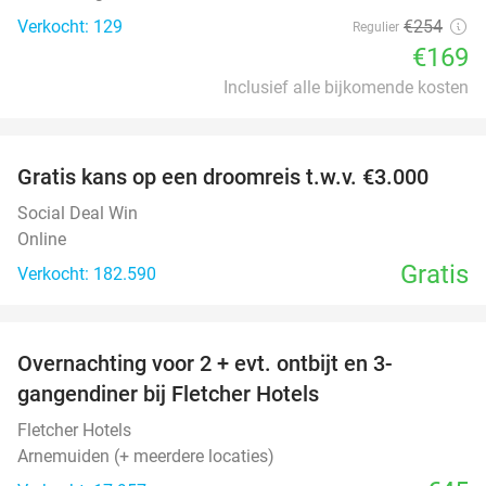
Verkocht: 129
€254
Regulier
€169
Inclusief alle bijkomende kosten
favorite_border
Gratis kans op een droomreis t.w.v. €3.000
Social Deal Win
Online
Gratis
Verkocht: 182.590
favorite_border
Overnachting voor 2 + evt. ontbijt en 3-
gangendiner bij Fletcher Hotels
Fletcher Hotels
Arnemuiden (+ meerdere locaties)