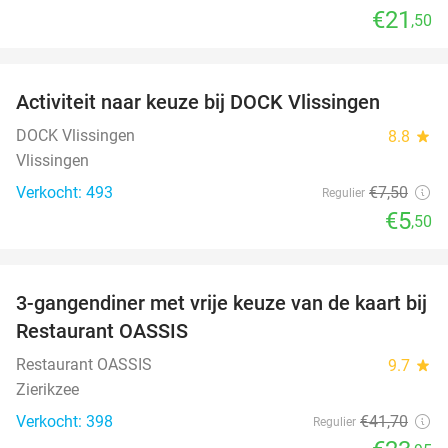
€21
,50
favorite_border
Activiteit naar keuze bij DOCK Vlissingen
27%
DOCK Vlissingen
8.8
star
Vlissingen
Verkocht: 493
€7
,50
Regulier
€5
,50
favorite_border
3-gangendiner met vrije keuze van de kaart bij
43%
Restaurant OASSIS
Restaurant OASSIS
9.7
star
Zierikzee
Verkocht: 398
€41
,70
Regulier