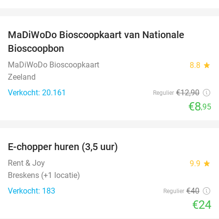
favorite_border
MaDiWoDo Bioscoopkaart van Nationale
31%
Bioscoopbon
MaDiWoDo Bioscoopkaart
8.8
star
Zeeland
Verkocht: 20.161
€12
,90
Regulier
€8
,95
favorite_border
E-chopper huren (3,5 uur)
40%
Rent & Joy
9.9
star
Breskens (+1 locatie)
Verkocht: 183
€40
Regulier
€24