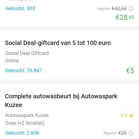
Verkocht: 303
€42
,50
Regulier
€28
,95
favorite_border
Social Deal-giftcard van 5 tot 100 euro
Social Deal Giftcard
Online
€5
Verkocht: 76.847
favorite_border
Complete autowasbeurt bij Autowaspark
38%
Kuzee
Autowaspark Kuzee
9.5
star
Goes (+2 locaties)
Verkocht: 2.606
€25
Regulier