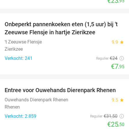
€23
,95
favorite_border
Onbeperkt pannenkoeken eten (1,5 uur) bij 't
67%
Zeeuwse Flensje in hartje Zierikzee
‘t Zeeuwse Flensje
9.9
star
Zierikzee
Verkocht: 241
€24
Regulier
€7
,95
favorite_border
Entree voor Ouwehands Dierenpark Rhenen
19%
Ouwehands Dierenpark Rhenen
9.5
star
Rhenen
Verkocht: 2.859
€31
,50
Regulier
€25
,50