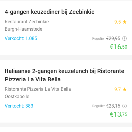
4-gangen keuzediner bij Zeebinkie
45%
Restaurant Zeebinkie
9.5
star
Burgh-Haamstede
Verkocht: 1.085
€29
,95
Regulier
€16
,50
favorite_border
Italiaanse 2-gangen keuzelunch bij Ristorante
41%
Pizzeria La Vita Bella
Ristorante Pizzeria La Vita Bella
9.7
star
Oostkapelle
Verkocht: 383
€23
,15
Regulier
€13
,75
favorite_border