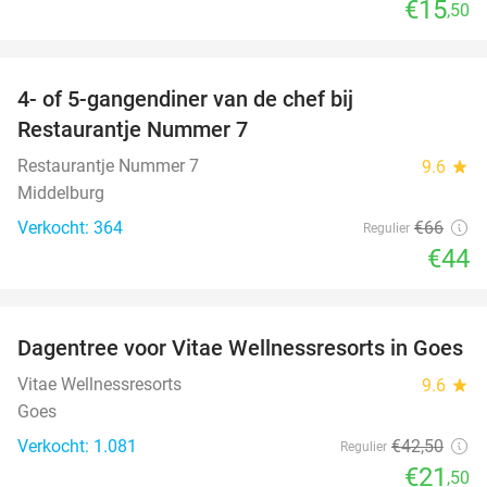
€15
,50
favorite_border
4- of 5-gangendiner van de chef bij
33%
Restaurantje Nummer 7
Restaurantje Nummer 7
9.6
star
Middelburg
Verkocht: 364
€66
Regulier
€44
favorite_border
Dagentree voor Vitae Wellnessresorts in Goes
49%
Vitae Wellnessresorts
9.6
star
Goes
Verkocht: 1.081
€42
,50
Regulier
€21
,50