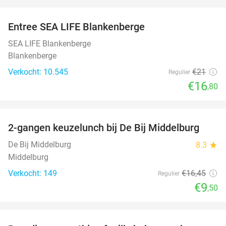
favorite_border
Entree SEA LIFE Blankenberge
20%
SEA LIFE Blankenberge
Blankenberge
Verkocht: 10.545
€21
Regulier
€16
,80
favorite_border
2-gangen keuzelunch bij De Bij Middelburg
42%
De Bij Middelburg
8.3
star
Middelburg
Verkocht: 149
€16
,45
Regulier
€9
,50
favorite_border