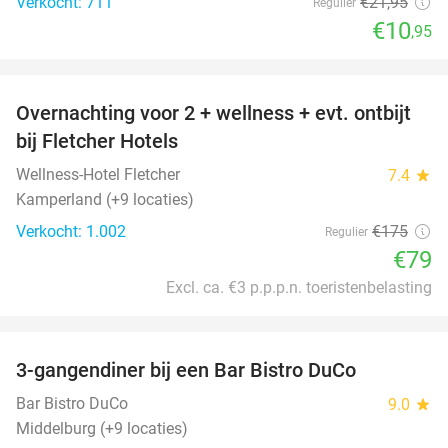
Verkocht: 711
€21
,95
Regulier
€10
,95
favorite_border
Overnachting voor 2 + wellness + evt. ontbijt
55%
bij Fletcher Hotels
Wellness-Hotel Fletcher
7.4
star
Kamperland (+9 locaties)
Verkocht: 1.002
€175
Regulier
€79
Excl. ca. €3 p.p.p.n. toeristenbelasting
favorite_border
3-gangendiner bij een Bar Bistro DuCo
45%
Bar Bistro DuCo
9.0
star
Middelburg (+9 locaties)