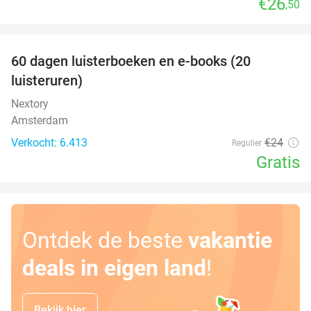
€26
,50
favorite_border
100%
60 dagen luisterboeken en e-books (20
luisteruren)
Nextory
Amsterdam
Verkocht: 6.413
€24
Regulier
Gratis
Ontdek de beste
vakantie
deals in eigen land
!
Bekijk hier