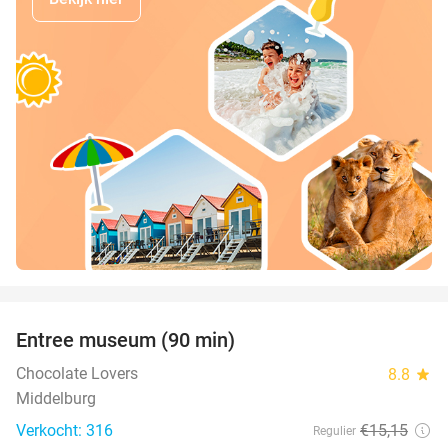
favorite_border
Entree museum (90 min)
41%
Chocolate Lovers
8.8
star
Middelburg
Verkocht: 316
€15
,15
Regulier