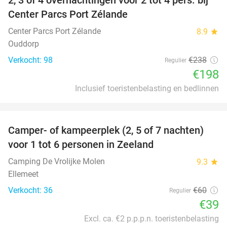
17%
Center Parcs Port Zélande
Center Parcs Port Zélande
8.9
star
Ouddorp
Verkocht: 98
€238
Regulier
€198
Inclusief toeristenbelasting en bedlinnen
favorite_border
Camper- of kampeerplek (2, 5 of 7 nachten)
35%
voor 1 tot 6 personen in Zeeland
Camping De Vrolijke Molen
9.3
star
Ellemeet
Verkocht: 36
€60
Regulier
€39
Excl. ca. €2 p.p.p.n. toeristenbelasting