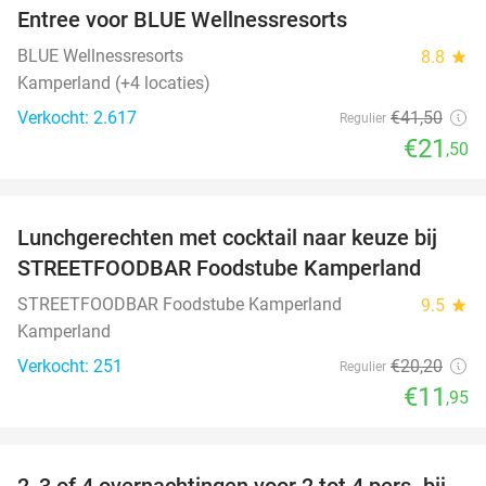
Entree voor BLUE Wellnessresorts
48%
BLUE Wellnessresorts
8.8
star
Kamperland (+4 locaties)
Verkocht: 2.617
€41
,50
Regulier
€21
,50
favorite_border
Lunchgerechten met cocktail naar keuze bij
41%
STREETFOODBAR Foodstube Kamperland
STREETFOODBAR Foodstube Kamperland
9.5
star
Kamperland
Verkocht: 251
€20
,20
Regulier
€11
,95
favorite_border
2, 3 of 4 overnachtingen voor 2 tot 4 pers. bij