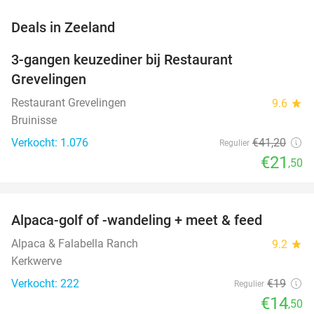
favorite_border
Deals in Zeeland
3-gangen keuzediner bij Restaurant
48%
Grevelingen
Restaurant Grevelingen
9.6
star
Bruinisse
Verkocht: 1.076
€41
,20
Regulier
€21
,50
favorite_border
Alpaca-golf of -wandeling + meet & feed
24%
Alpaca & Falabella Ranch
9.2
star
Kerkwerve
Verkocht: 222
€19
Regulier
€14
,50