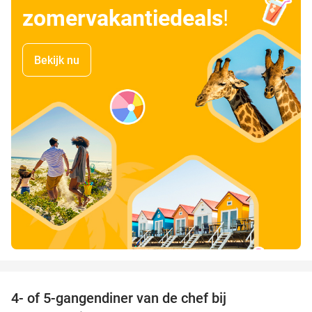
zomervakantiedeals
!
Bekijk nu
favorite_border
4- of 5-gangendiner van de chef bij
33%