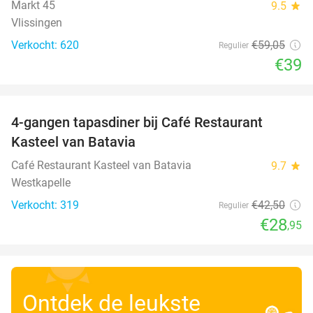
Markt 45
9.5
star
Vlissingen
Verkocht: 620
€59
,05
Regulier
€39
favorite_border
4-gangen tapasdiner bij Café Restaurant
32%
Kasteel van Batavia
Café Restaurant Kasteel van Batavia
9.7
star
Westkapelle
Verkocht: 319
€42
,50
Regulier
€28
,95
Ontdek de leukste