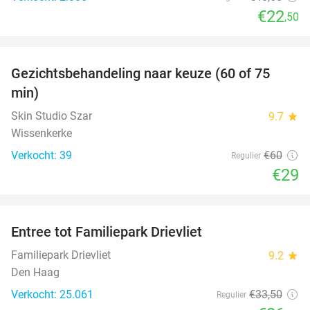
€22
,50
favorite_border
Gezichtsbehandeling naar keuze (60 of 75
52%
min)
Skin Studio Szar
9.7
star
Wissenkerke
Verkocht: 39
€60
Regulier
€29
favorite_border
Entree tot Familiepark Drievliet
21%
Familiepark Drievliet
9.2
star
Den Haag
Verkocht: 25.061
€33
,50
Regulier