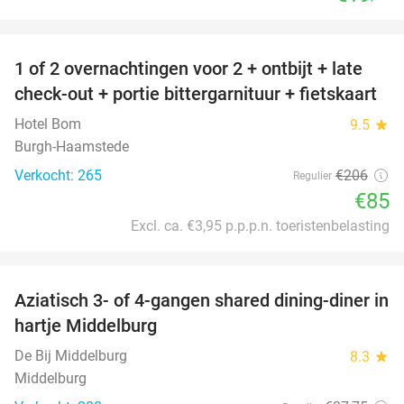
favorite_border
1 of 2 overnachtingen voor 2 + ontbijt + late
59%
check-out + portie bittergarnituur + fietskaart
Hotel Bom
9.5
star
Burgh-Haamstede
Verkocht: 265
€206
Regulier
€85
Excl. ca. €3,95 p.p.p.n. toeristenbelasting
favorite_border
Aziatisch 3- of 4-gangen shared dining-diner in
36%
hartje Middelburg
De Bij Middelburg
8.3
star
Middelburg