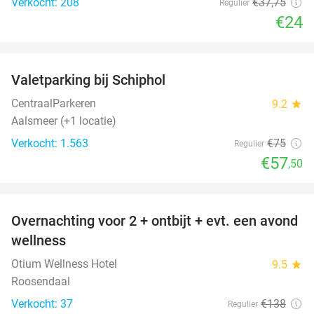
Verkocht: 208
€37
,75
Regulier
€24
favorite_border
Valetparking bij Schiphol
23%
CentraalParkeren
9.2
star
Aalsmeer (+1 locatie)
Verkocht: 1.563
€75
Regulier
€57
,50
favorite_border
Overnachting voor 2 + ontbijt + evt. een avond
21%
wellness
Otium Wellness Hotel
9.5
star
Roosendaal
Verkocht: 37
€138
Regulier