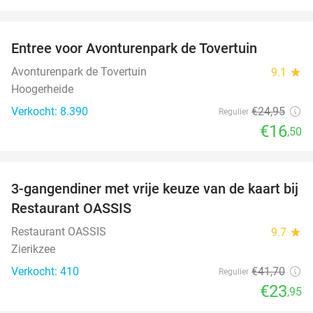
favorite_border
Entree voor Avonturenpark de Tovertuin
34%
Avonturenpark de Tovertuin
9.1
star
Hoogerheide
Verkocht: 8.390
€24
,95
Regulier
€16
,50
favorite_border
3-gangendiner met vrije keuze van de kaart bij
43%
Restaurant OASSIS
Restaurant OASSIS
9.7
star
Zierikzee
Verkocht: 410
€41
,70
Regulier
€23
,95