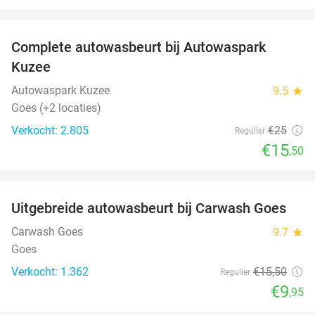
favorite_border
Complete autowasbeurt bij Autowaspark
38%
Kuzee
Autowaspark Kuzee
9.5
star
Goes (+2 locaties)
Verkocht: 2.805
€25
Regulier
€15
,50
favorite_border
Uitgebreide autowasbeurt bij Carwash Goes
36%
Carwash Goes
9.7
star
Goes
Verkocht: 1.362
€15
,50
Regulier
€9
,95
favorite_border