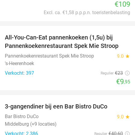
€109
Excl. ca. €1,58 p.p.p.n. toeristenbelasting
favorite_border
All-You-Can-Eat pannenkoeken (1,5u) bij
57%
Pannenkoekenrestaurant Spek Mie Stroop
Pannenkoekenrestaurant Spek Mie Stroop
9.0
star
's-Heerenhoek
Verkocht: 397
€23
Regulier
€9
,95
favorite_border
3-gangendiner bij een Bar Bistro DuCo
45%
Bar Bistro DuCo
9.0
star
Middelburg (+9 locaties)
Verkocht: 2.386
€40
,60
Regulier