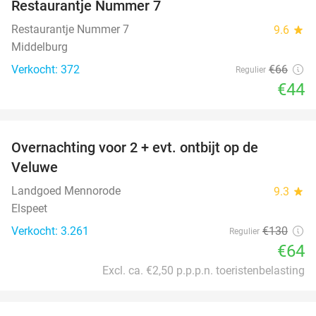
Restaurantje Nummer 7
Restaurantje Nummer 7
9.6
star
Middelburg
Verkocht: 372
€66
Regulier
€44
favorite_border
Overnachting voor 2 + evt. ontbijt op de
51%
Veluwe
Landgoed Mennorode
9.3
star
Elspeet
Verkocht: 3.261
€130
Regulier
€64
Excl. ca. €2,50 p.p.p.n. toeristenbelasting
favorite_border