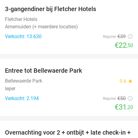
3-gangendiner bij Fletcher Hotels
42%
Fletcher Hotels
Arnemuiden (+ meerdere locaties)
Verkocht: 13.630
€39
Regulier
€22
,50
favorite_border
Entree tot Bellewaerde Park
38%
Bellewaerde Park
9.6
star
Ieper
Verkocht: 2.194
€50
Regulier
€31
,20
favorite_border
Overnachting voor 2 + ontbijt + late check-in +
52%