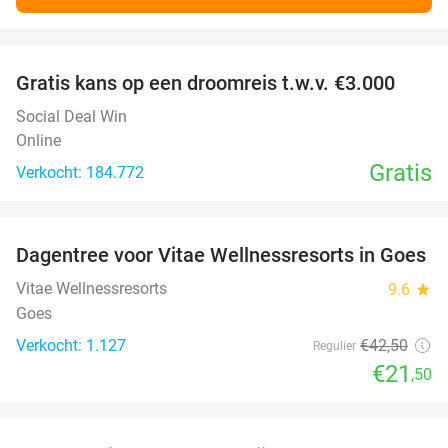
favorite_border
Gratis kans op een droomreis t.w.v. €3.000
Social Deal Win
Online
Gratis
Verkocht: 184.772
favorite_border
Dagentree voor Vitae Wellnessresorts in Goes
49%
Vitae Wellnessresorts
9.6
star
Goes
Verkocht: 1.127
€42
,50
Regulier
€21
,50
favorite_border