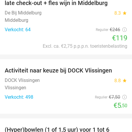
late check-out + fles wijn in Middelburg
De Bij Middelburg
8.3
star
Middelburg
Verkocht: 64
€246
Regulier
€119
Excl. ca. €2,75 p.p.p.n. toeristenbelasting
favorite_border
Activiteit naar keuze bij DOCK Vlissingen
27%
DOCK Vlissingen
8.8
star
Vlissingen
Verkocht: 498
€7
,50
Regulier
€5
,50
favorite_border
(Hyper)bowlen (1 of 1,5 uur) voor 1 tot 6
33%