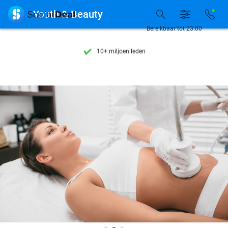
Ontdek 15.000+ deals

Youth & Beauty
7 dagen per week beschikbaar
Bereikbaar tot 23:00
10+ miljoen leden
9,4
op basis van
206.071 reviews
Ontdek 15.000+ deals
7 dagen per week beschikbaar
10+ miljoen leden