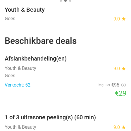
Youth & Beauty
Goes
9.0
star
Beschikbare deals
favorite_border
Afslankbehandeling(en)
Youth & Beauty
9.0
star
Goes
Verkocht: 52
€95
Regulier
€29
favorite_border
1 of 3 ultrasone peeling(s) (60 min)
Youth & Beauty
9.0
star