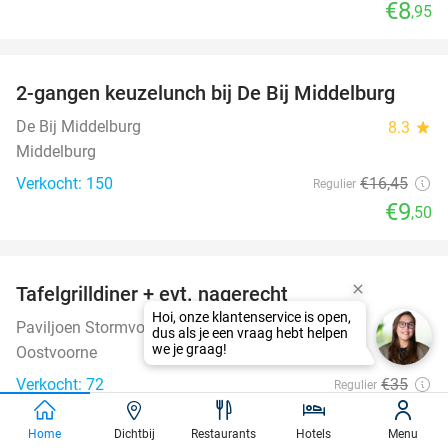
€8
,95
favorite_border
2-gangen keuzelunch bij De Bij Middelburg
42%
De Bij Middelburg
8.3
star
Middelburg
Verkocht: 150
€16
,45
Regulier
€9
,50
favorite_border
Tafelgrilldiner + evt. nagerecht
36%
Paviljoen Stormvogel
10.0
star
Oostvoorne
Verkocht: 72
€35
Regulier
€22
,50
Home
Dichtbij
Restaurants
Hotels
Menu
favorite_border