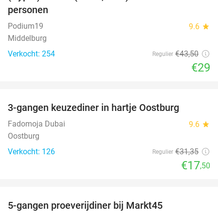
personen
Podium19
9.6
star
Middelburg
Verkocht: 254
€43
,50
Regulier
€29
favorite_border
3-gangen keuzediner in hartje Oostburg
44%
Fadomoja Dubai
9.6
star
Oostburg
Verkocht: 126
€31
,35
Regulier
€17
,50
favorite_border
5-gangen proeverijdiner bij Markt45
34%