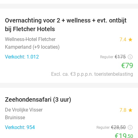
favorite_border
Overnachting voor 2 + wellness + evt. ontbijt
55%
bij Fletcher Hotels
Wellness-Hotel Fletcher
7.4
star
Kamperland (+9 locaties)
Verkocht: 1.012
€175
Regulier
€79
Excl. ca. €3 p.p.p.n. toeristenbelasting
favorite_border
Zeehondensafari (3 uur)
32%
De Vrolijke Visser
7.8
star
Bruinisse
Verkocht: 954
€28
,50
Regulier
€19
,50