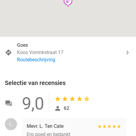
wellness
Goes
Koos Vorrinkstraat 17
Routebeschrijving
Selectie van recensies
9,0
62
L.
Mevr. L. Ten Cate
Erg goed en bedankt