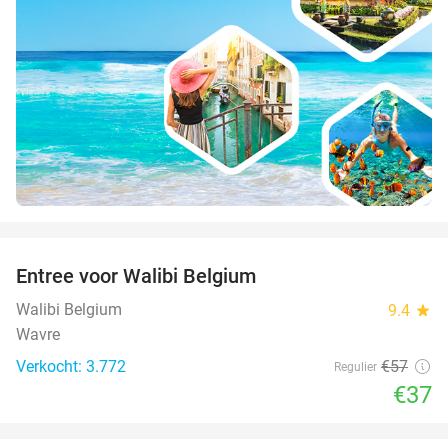
favorite_border
Entree voor Walibi Belgium
35%
Walibi Belgium
9.4
star
Wavre
Verkocht: 3.772
€57
Regulier
€37
favorite_border