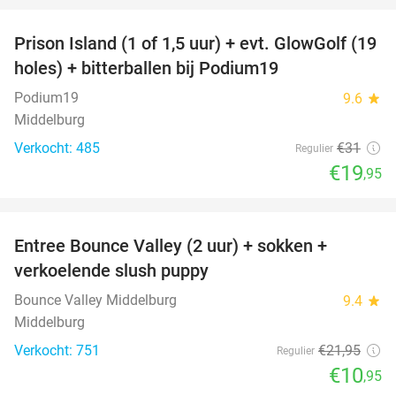
Prison Island (1 of 1,5 uur) + evt. GlowGolf (19
36%
holes) + bitterballen bij Podium19
Podium19
9.6
star
Middelburg
Verkocht: 485
€31
Regulier
€19
,95
favorite_border
Entree Bounce Valley (2 uur) + sokken +
50%
verkoelende slush puppy
Bounce Valley Middelburg
9.4
star
Middelburg
Verkocht: 751
€21
,95
Regulier
€10
,95