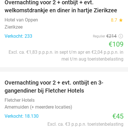
Overnachting voor 2 + ontbijt + evt.
49%
welkomstdrankje en diner in hartje Zierikzee
Hotel van Oppen
8.7
star
Zierikzee
Verkocht: 233
€214
Regulier
€109
Excl. ca. €1,83 p.p.p.n. in sept t/m apr en €2,04 p.p.p.n. in
mei t/m aug toeristenbelasting
favorite_border
Overnachting voor 2 + evt. ontbijt en 3-
gangendiner bij Fletcher Hotels
Fletcher Hotels
Arnemuiden (+ meerdere locaties)
€45
Verkocht: 18.130
Excl. ca. €3 p.p.p.n. toeristenbelasting