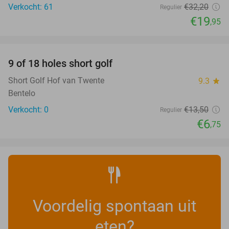
Verkocht: 61
€32
,20
Regulier
€19
,95
favorite_border
9 of 18 holes short golf
50%
NEW
TODAY
Short Golf Hof van Twente
9.3
star
Bentelo
Verkocht: 0
€13
,50
Regulier
€6
,75
Voordelig spontaan uit
eten?