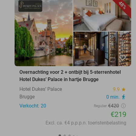
48%
favorite_border
Overnachting voor 2 + ontbijt bij 5-sterrenhotel
Hotel Dukes’ Palace in hartje Brugge
Hotel Dukes’ Palace
9.9
star
Brugge
0 min.
directions_walk
Verkocht: 20
€420
Regulier
€219
Excl. ca. €4 p.p.p.n. toeristenbelasting