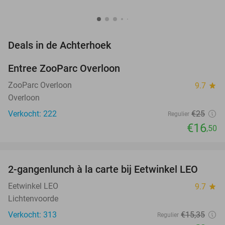
favorite_border
Deals in de Achterhoek
Entree ZooParc Overloon
34%
NEW
TODAY
ZooParc Overloon
9.7
star
Overloon
Verkocht: 222
€25
Regulier
€16
,50
favorite_border
2-gangenlunch à la carte bij Eetwinkel LEO
35%
Eetwinkel LEO
9.7
star
Lichtenvoorde
Verkocht: 313
€15
,35
Regulier