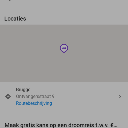
Locaties
hotel
Brugge
Ontvangersstraat 9
Routebeschrijving
Maak gratis kans op een droomreis t.w.v. €3.000!