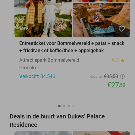
favorite_border
Entreeticket voor Bommelwereld + patat + snack
+ frisdrank of koffie/thee + appelgebak
Attractiepark Bommelwereld
9.5
star
Groenlo
Verkocht: 34.546
€35
,50
Regulier
€27
,50
Deals in de buurt van Dukes' Palace
Residence