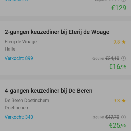
€129
favorite_border
2-gangen keuzediner bij Eterij de Woage
30%
Eterij de Woage
9.8
star
Halle
Verkocht: 899
€24
,10
Regulier
€16
,95
favorite_border
4-gangen keuzediner bij De Beren
46%
De Beren Doetinchem
9.3
star
Doetinchem
Verkocht: 340
€47
,70
Regulier
€25
,95