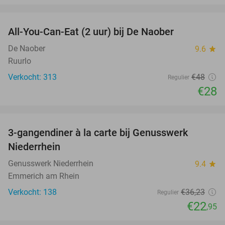
favorite_border
All-You-Can-Eat (2 uur) bij De Naober
42%
De Naober
9.6
star
Ruurlo
Verkocht: 313
€48
Regulier
€28
favorite_border
3-gangendiner à la carte bij Genusswerk
37%
Niederrhein
Genusswerk Niederrhein
9.4
star
Emmerich am Rhein
Verkocht: 138
€36
,23
Regulier
€22
,95
favorite_border