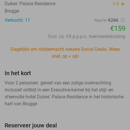
Dukes' Palace Residence
9.6
star
Brugge
Verkocht: 11
€286
Regulier
€159
Excl. ca. €4 p.p.p.n. toeristenbelasting
Dagelijks om middernacht nieuwe Social Deals. Wees
snel, op = op!
In het kort
Voor 2 personen: geniet van een zalige overnachting
inclusief ontbijt in een Executive-kamer bij het stijl- en
sfeervolle hotel Dukes' Palace Residence in het historische
hart van Brugge
Reserveer jouw deal