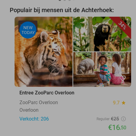
Populair bij mensen uit de Achterhoek:
34%
NEW
TODAY
favorite_border
Entree ZooParc Overloon
ZooParc Overloon
9.7
star
Overloon
Verkocht: 206
€25
Regulier
€16
,50