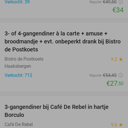
Verkocht: 39
€49
,50
Regulier
€34
favorite_border
3- of 4-gangendiner à la carte + amuse +
49%
broodmandje + evt. onbeperkt drank bij Bistro
de Postkoets
Bistro de Postkoets
9.2
star
Haaksbergen
Verkocht: 712
€54
,45
Regulier
€27
,50
favorite_border
3-gangendiner bij Café De Rebel in hartje
33%
Borculo
Café De Rebel
9.6
star