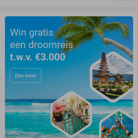
Win gratis
een droomreis
t.w.v. €3.000
Doe mee!