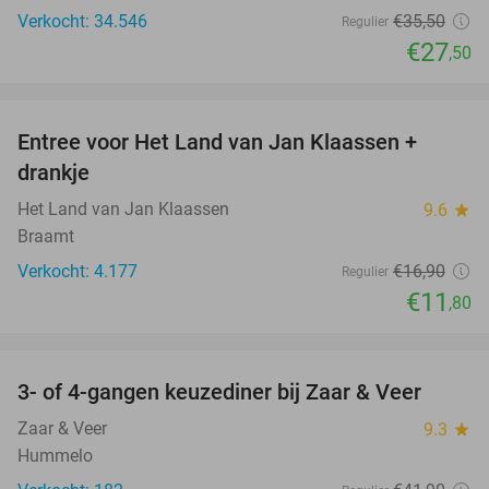
Verkocht: 34.546
€35
,50
Regulier
€27
,50
favorite_border
Entree voor Het Land van Jan Klaassen +
30%
drankje
Het Land van Jan Klaassen
9.6
star
Braamt
Verkocht: 4.177
€16
,90
Regulier
€11
,80
favorite_border
3- of 4-gangen keuzediner bij Zaar & Veer
43%
Zaar & Veer
9.3
star
Hummelo