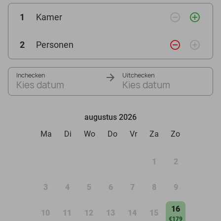
remove_circle_outline
add_circle_outline
1
Kamer
remove_circle_outline
add_circle_outline
2
Personen
Inchecken
Uitchecken
Kies datum
Kies datum
augustus 2026
Ma
Di
Wo
Do
Vr
Za
Zo
1
2
3
4
5
6
7
8
9
16
10
11
12
13
14
15
€179