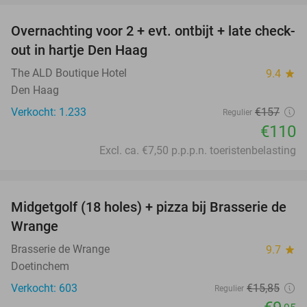
Overnachting voor 2 + evt. ontbijt + late check-
30%
out in hartje Den Haag
The ALD Boutique Hotel
9.4
star
Den Haag
Verkocht: 1.233
€157
Regulier
€110
Excl. ca. €7,50 p.p.p.n. toeristenbelasting
favorite_border
Midgetgolf (18 holes) + pizza bij Brasserie de
37%
Wrange
Brasserie de Wrange
9.7
star
Doetinchem
Verkocht: 603
€15
,85
Regulier