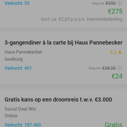
Verkocht: 59
€590
Regulier
€275
Excl. ca. €2,65 p.p.p.n. toeristenbelasting
favorite_border
3-gangendiner à la carte bij Haus Pannebecker
38%
Haus Pannebecker
9.2
star
Isselburg
Verkocht: 491
€38
,55
Regulier
€24
favorite_border
Gratis kans op een droomreis t.w.v. €3.000
Social Deal Win
Online
Gratis
Verkocht: 187.460