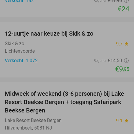
Verkocht: 182
€41
,90
Regulier
€24
favorite_border
12-uurtje naar keuze bij Skik & zo
31%
Skik & zo
9.7
star
Lichtenvoorde
Verkocht: 1.072
€14
,50
Regulier
€9
,95
favorite_border
Midweek of weekend (3-6 personen) bij Lake
53%
Resort Beekse Bergen + toegang Safaripark
Beekse Bergen
Lake Resort Beekse Bergen
9.1
star
Hilvarenbeek, 5081 NJ