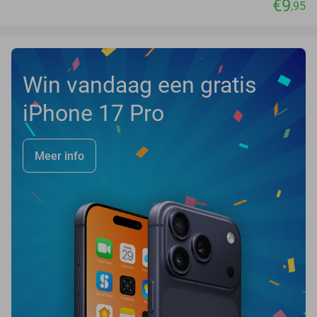
€9
,95
Win vandaag een gratis
iPhone 17 Pro
Meer info