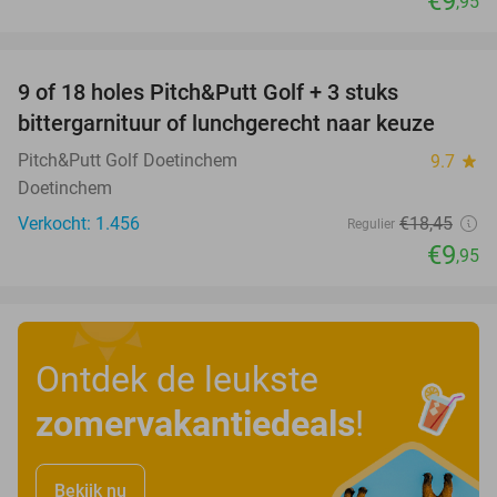
€9
,95
favorite_border
9 of 18 holes Pitch&Putt Golf + 3 stuks
46%
bittergarnituur of lunchgerecht naar keuze
Pitch&Putt Golf Doetinchem
9.7
star
Doetinchem
Verkocht: 1.456
€18
,45
Regulier
€9
,95
Ontdek de leukste
zomervakantiedeals
!
Bekijk nu