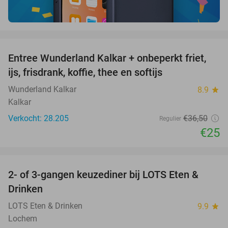
favorite_border
Entree Wunderland Kalkar + onbeperkt friet,
32%
ijs, frisdrank, koffie, thee en softijs
Wunderland Kalkar
8.9
star
Kalkar
Verkocht: 28.205
€36
,50
Regulier
€25
favorite_border
2- of 3-gangen keuzediner bij LOTS Eten &
38%
Drinken
LOTS Eten & Drinken
9.9
star
Lochem