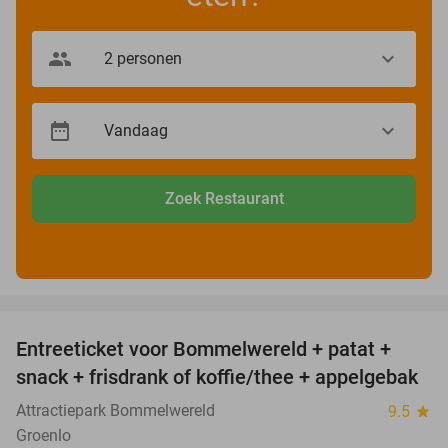
Zoek Restaurant
favorite_border
Entreeticket voor Bommelwereld + patat +
23%
snack + frisdrank of koffie/thee + appelgebak
Attractiepark Bommelwereld
9.5
star
Groenlo