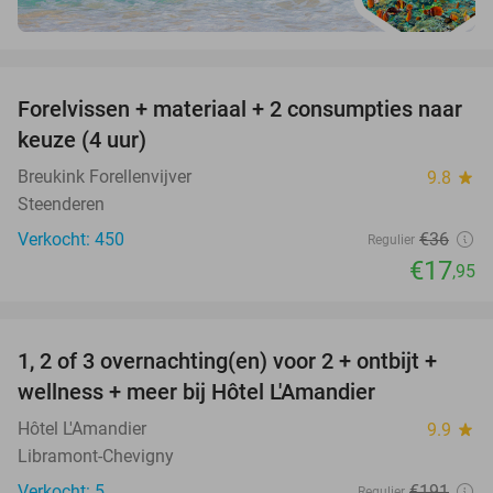
favorite_border
Forelvissen + materiaal + 2 consumpties naar
50%
keuze (4 uur)
Breukink Forellenvijver
9.8
star
Steenderen
Verkocht: 450
€36
Regulier
€17
,95
favorite_border
1, 2 of 3 overnachting(en) voor 2 + ontbijt +
32%
NEW
wellness + meer bij Hôtel L'Amandier
TODAY
Hôtel L'Amandier
9.9
star
Libramont-Chevigny
Verkocht: 5
€191
Regulier