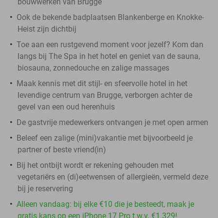
bouwwerken van Brugge
Ook de bekende badplaatsen Blankenberge en Knokke-
Heist zijn dichtbij
Toe aan een rustgevend moment voor jezelf? Kom dan
langs bij The Spa in het hotel en geniet van de sauna,
biosauna, zonnedouche en zalige massages
Maak kennis met dit stijl- en sfeervolle hotel in het
levendige centrum van Brugge, verborgen achter de
gevel van een oud herenhuis
De gastvrije medewerkers ontvangen je met open armen
Beleef een zalige (mini)vakantie met bijvoorbeeld je
partner of beste vriend(in)
Bij het ontbijt wordt er rekening gehouden met
vegetariërs en (di)eetwensen of allergieën, vermeld deze
bij je reservering
Alleen vandaag: bij elke €10 die je besteedt, maak je
gratis kans op een iPhone 17 Pro t.w.v. €1.329!