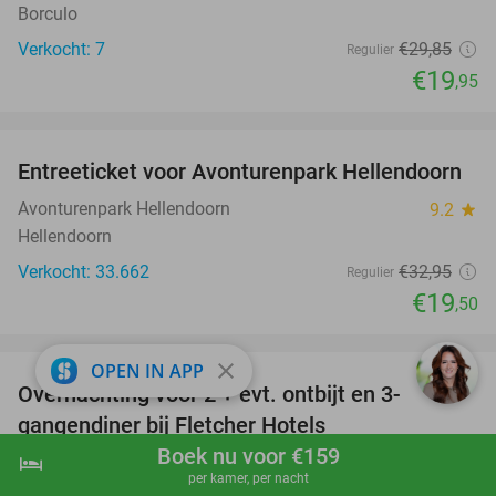
Borculo
Verkocht: 7
€29
,85
Regulier
€19
,95
favorite_border
Entreeticket voor Avonturenpark Hellendoorn
41%
Avonturenpark Hellendoorn
9.2
star
Hellendoorn
Verkocht: 33.662
€32
,95
Regulier
€19
,50
favorite_border
close
OPEN IN APP
Overnachting voor 2 + evt. ontbijt en 3-
gangendiner bij Fletcher Hotels
Boek nu voor €159
hotel
Fletcher Hotels
shopping_cart
Boek nu
navigate_next
per kamer, per nacht
Barchem (+ meerdere locaties)