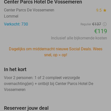
Center Parcs Hotel De Vossemeren
Center Parcs De Vossemeren
9.5
star
Lommel
Verkocht: 730
€137
Regulier
€119
Inclusief alle bijkomende kosten
Dagelijks om middernacht nieuwe Social Deals. Wees
snel, op = op!
In het kort
Voor 2 personen: 1 of 2 compleet verzorgde
overnachting(en) + ontbijt bij Center Parcs Hotel De
Vossemeren
Reserveer jouw deal