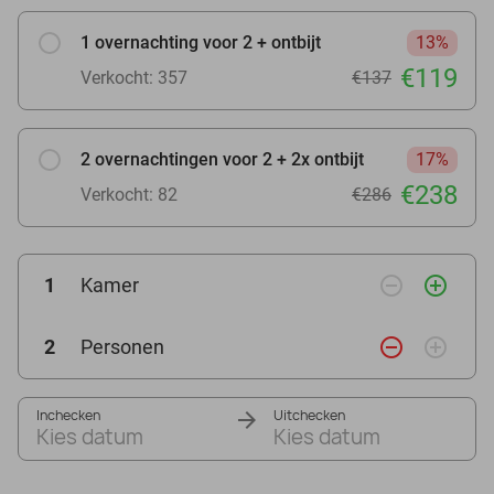
1 overnachting voor 2 + ontbijt
13%
€119
Verkocht: 357
€137
2 overnachtingen voor 2 + 2x ontbijt
17%
€238
Verkocht: 82
€286
remove_circle_outline
add_circle_outline
1
Kamer
remove_circle_outline
add_circle_outline
2
Personen
Inchecken
Uitchecken
Kies datum
Kies datum