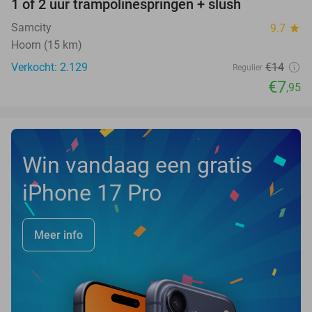
1 of 2 uur trampolinespringen + slush
43%
Samcity
9.7
star
Hoorn (15 km)
Verkocht: 2.129
€14
Regulier
€7
,95
Win vandaag een gratis
iPhone 17 Pro
Meer info