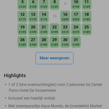
5
6
7
8
10
11
9
€129
€129
€129
€129
€199
€169
12
13
14
16
17
18
15
€179
€179
€179
€209
€209
€189
19
20
21
22
23
24
25
€199
€199
€199
€199
€219
€219
€189
26
27
28
29
30
31
€189
€189
€189
€189
€199
€199
Meer weergeven
Highlights
1 of 2 fijne overnachting(en) voor 2 personen bij Center
Parcs Hotel De Vossemeren
Inclusief een heerlijk ontbijt
Met zwemparadijs Aqua Mundo, de (overdekte) Market