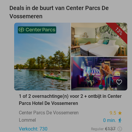
Deals in de buurt van Center Parcs De
Vossemeren
13%
favorite_border
1 of 2 overnachtinge(n) voor 2 + ontbijt in Center
Parcs Hotel De Vossemeren
Center Parcs De Vossemeren
9.5
star
Lommel
0 min.
directions_walk
Verkocht: 730
€137
Regulier