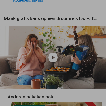
Routebeschrijving
Maak gratis kans op een droomreis t.w.v. €3.000!
play_circle
Anderen bekeken ook