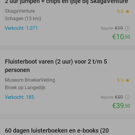
2 uur jumpen + chips en ijsje bij SkagaVenture
45%
SkagaVenture
9.6
star
Schagen (13 km)
Verkocht: 1.071
€19
Regulier
€10
,50
favorite_border
Fluisterboot varen (2 uur) voor 2 t/m 5
33%
personen
Museum BroekerVeiling
9.9
star
Broek op Langedijk
Verkocht: 185
€59
Regulier
€39
,50
favorite_border
100%
60 dagen luisterboeken en e-books (20