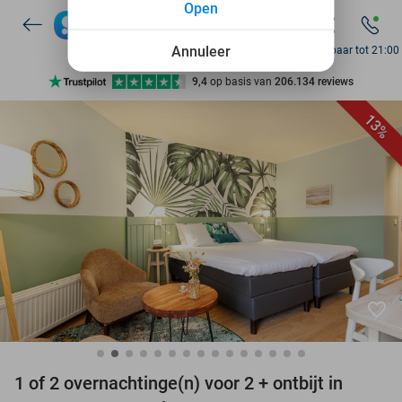
Open
7 dagen per week beschikbaar
10+ miljoen leden
Annuleer
Bereikbaar tot 21:00
9,4
op basis van
206.134 reviews
Ontdek 15.000+ deals
13%
7 dagen per week beschikbaar
10+ miljoen leden
favorite_border
1 of 2 overnachtinge(n) voor 2 + ontbijt in