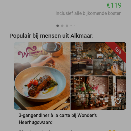
€119
Inclusief alle bijkomende kosten
Populair bij mensen uit Alkmaar:
10%
favorite_border
3-gangendiner à la carte bij Wonder's
Heerhugowaard