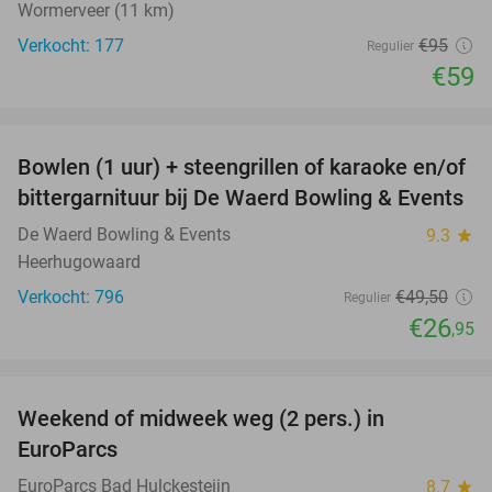
Wormerveer (11 km)
Verkocht: 177
€95
Regulier
€59
favorite_border
Bowlen (1 uur) + steengrillen of karaoke en/of
46%
bittergarnituur bij De Waerd Bowling & Events
De Waerd Bowling & Events
9.3
star
Heerhugowaard
Verkocht: 796
€49
,50
Regulier
€26
,95
favorite_border
Weekend of midweek weg (2 pers.) in
49%
EuroParcs
EuroParcs Bad Hulckesteijn
8.7
star