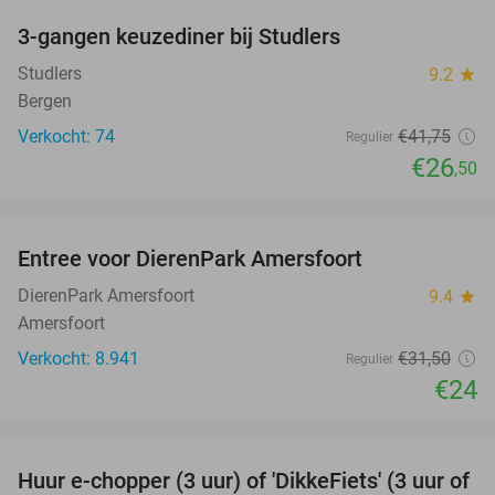
3-gangen keuzediner bij Studlers
37%
Studlers
9.2
star
Bergen
Verkocht: 74
€41
,75
Regulier
€26
,50
favorite_border
Entree voor DierenPark Amersfoort
24%
DierenPark Amersfoort
9.4
star
Amersfoort
Verkocht: 8.941
€31
,50
Regulier
€24
favorite_border
Huur e-chopper (3 uur) of 'DikkeFiets' (3 uur of
50%