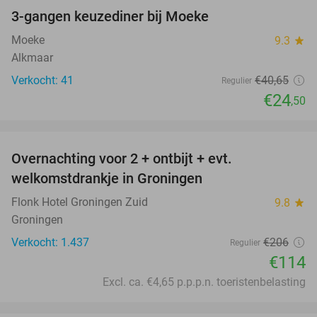
3-gangen keuzediner bij Moeke
40%
Moeke
9.3
star
Alkmaar
Verkocht: 41
€40
,65
Regulier
€24
,50
favorite_border
Overnachting voor 2 + ontbijt + evt.
45%
welkomstdrankje in Groningen
Flonk Hotel Groningen Zuid
9.8
star
Groningen
Verkocht: 1.437
€206
Regulier
€114
Excl. ca. €4,65 p.p.p.n. toeristenbelasting
favorite_border