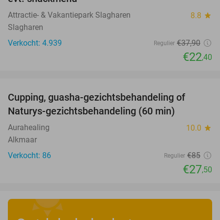
Attractie- & Vakantiepark Slagharen
8.8
star
Slagharen
Verkocht: 4.939
€37
,90
Regulier
€22
,40
favorite_border
Cupping, guasha-gezichtsbehandeling of
68%
Naturys-gezichtsbehandeling (60 min)
Aurahealing
10.0
star
Alkmaar
Verkocht: 86
€85
Regulier
€27
,50