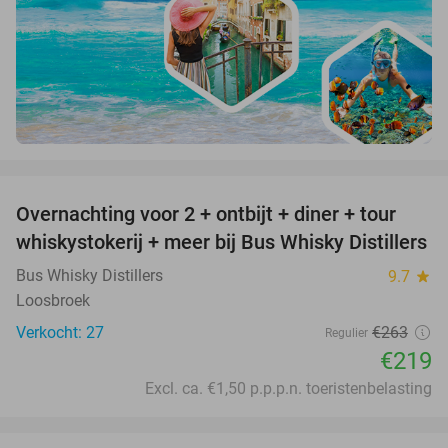
favorite_border
Overnachting voor 2 + ontbijt + diner + tour
17%
whiskystokerij + meer bij Bus Whisky Distillers
Bus Whisky Distillers
9.7
star
Loosbroek
Verkocht: 27
€263
Regulier
€219
Excl. ca. €1,50 p.p.p.n. toeristenbelasting
favorite_border