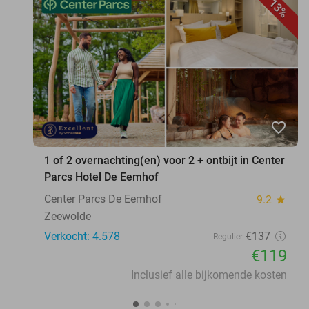
13%
favorite_border
1 of 2 overnachting(en) voor 2 + ontbijt in Center
Parcs Hotel De Eemhof
Center Parcs De Eemhof
9.2
star
Zeewolde
Verkocht: 4.578
€137
Regulier
€119
Inclusief alle bijkomende kosten