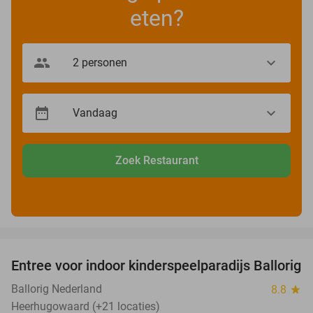
eten?
Zoek Restaurant
favorite_border
Entree voor indoor kinderspeelparadijs Ballorig
32%
Ballorig Nederland
8.8
star
Heerhugowaard (+21 locaties)