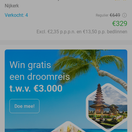
Nijkerk
Verkocht: 4
€649
Regulier
€329
Excl. €2,35 p.p.p.n. en €13,50 p.p. bedlinnen
Win gratis
een droomreis
t.w.v. €3.000
Doe mee!