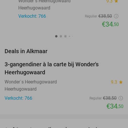
Wonder´s Heerhugowaard
9.3
star
Heerhugowaard
Verkocht: 766
€38
,50
Regulier
€34
,50
favorite_border
Deals in Alkmaar
3-gangendiner à la carte bij Wonder's
10%
Heerhugowaard
Wonder´s Heerhugowaard
9.3
star
Heerhugowaard
Verkocht: 766
€38
,50
Regulier
€34
,50
favorite_border