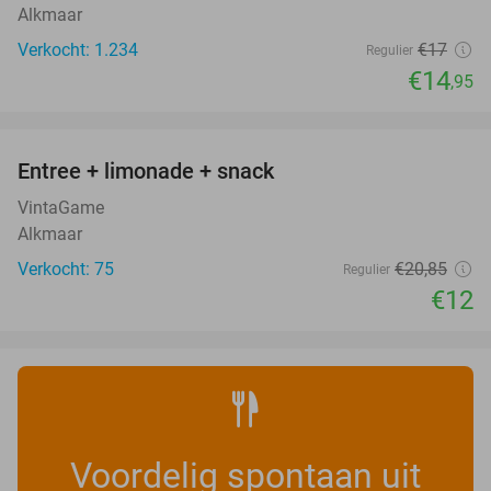
Alkmaar
Verkocht: 1.234
€17
Regulier
€14
,95
favorite_border
Entree + limonade + snack
42%
VintaGame
Alkmaar
Verkocht: 75
€20
,85
Regulier
€12
Voordelig spontaan uit