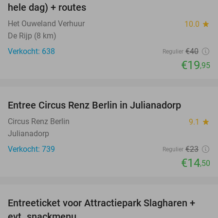
hele dag) + routes
Het Ouweland Verhuur
10.0
star
De Rijp (8 km)
Verkocht: 638
€40
Regulier
€19
,95
favorite_border
Entree Circus Renz Berlin in Julianadorp
37%
Circus Renz Berlin
9.1
star
Julianadorp
Verkocht: 739
€23
Regulier
€14
,50
favorite_border
Entreeticket voor Attractiepark Slagharen +
41%
evt. snackmenu