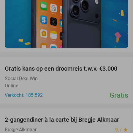
favorite_border
Gratis kans op een droomreis t.w.v. €3.000
Social Deal Win
Online
Gratis
Verkocht: 185.592
favorite_border
2-gangendiner à la carte bij Bregje Alkmaar
12%
Bregje Alkmaar
9.7
star