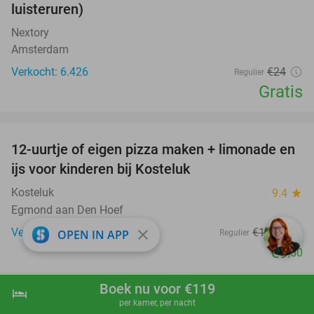
luisteruren)
Nextory
Amsterdam
Verkocht: 6.426
€24
Regulier
Gratis
favorite_border
12-uurtje of eigen pizza maken + limonade en
52%
ijs voor kinderen bij Kosteluk
Kosteluk
9.4
star
Egmond aan Den Hoef
Verkocht: 536
€19
,75
close
OPEN IN APP
Regulier
€9
,50
favorite_border
Boek nu voor €119
hotel
shopping_cart
Boek nu
navigate_next
per kamer, per nacht
Teken- of schilderworkshop naar keuze (2 uur)