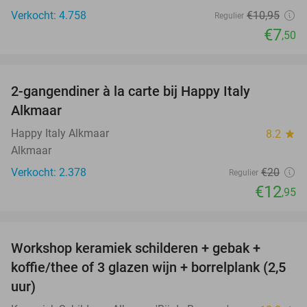
Verkocht: 4.758
€10
,95
Regulier
€7
,50
favorite_border
2-gangendiner à la carte bij Happy Italy
35%
Alkmaar
Happy Italy Alkmaar
8.2
star
Alkmaar
Verkocht: 2.378
€20
Regulier
€12
,95
favorite_border
Workshop keramiek schilderen + gebak +
25%
koffie/thee of 3 glazen wijn + borrelplank (2,5
uur)