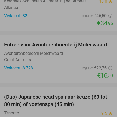
Keramiek Schilderen Alkmaar 'Bij de Barones'
10.0
star
Alkmaar
Verkocht: 82
€46
,50
Regulier
€34
,95
favorite_border
Entree voor Avonturenboerderij Molenwaard
27%
Avonturenboerderij Molenwaard
Groot-Ammers
Verkocht: 8.728
€22
,75
Regulier
€16
,50
favorite_border
(Duo) Japanese head spa naar keuze (60 tot
38%
80 min) of voetenspa (45 min)
Tesorito
9.5
star