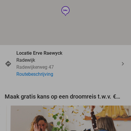
hotel
Locatie Erve Raewyck
Radewijk
Radewijkerweg 47
Routebeschrijving
Maak gratis kans op een droomreis t.w.v. €3.000!