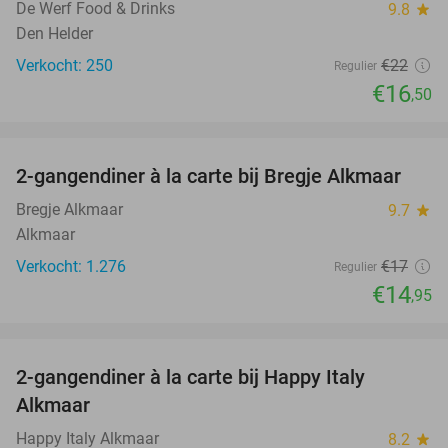
De Werf Food & Drinks
9.8
star
Den Helder
Verkocht: 250
€22
Regulier
€16
,50
favorite_border
2-gangendiner à la carte bij Bregje Alkmaar
12%
Bregje Alkmaar
9.7
star
Alkmaar
Verkocht: 1.276
€17
Regulier
€14
,95
favorite_border
2-gangendiner à la carte bij Happy Italy
35%
Alkmaar
Happy Italy Alkmaar
8.2
star