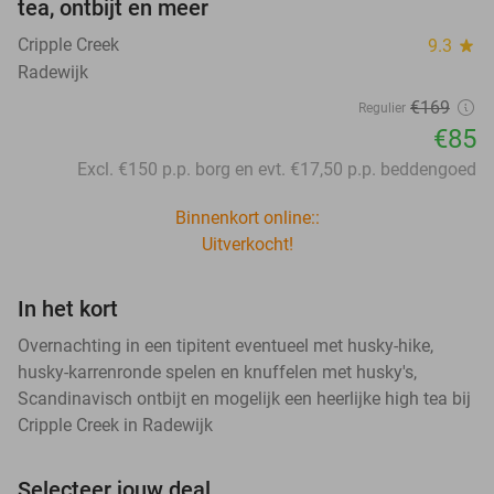
tea, ontbijt en meer
Cripple Creek
9.3
star
Radewijk
€169
Regulier
€85
Excl. €150 p.p. borg en evt. €17,50 p.p. beddengoed
Binnenkort online::
Uitverkocht!
In het kort
Overnachting in een tipitent eventueel met husky-hike,
husky-karrenronde spelen en knuffelen met husky's,
Scandinavisch ontbijt en mogelijk een heerlijke high tea bij
Cripple Creek in Radewijk
Selecteer jouw deal