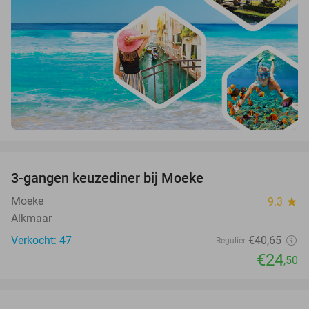
favorite_border
3-gangen keuzediner bij Moeke
40%
Moeke
9.3
star
Alkmaar
Verkocht: 47
€40
,65
Regulier
€24
,50
favorite_border