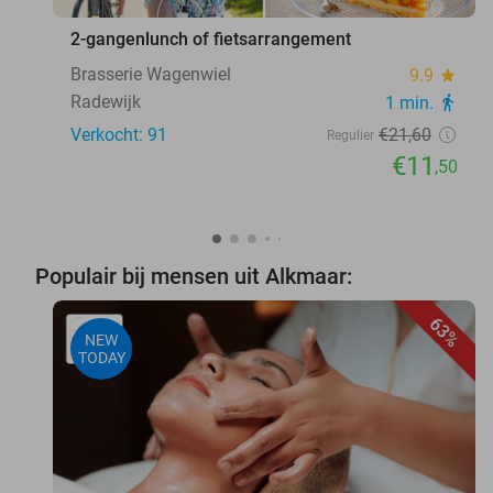
2-gangenlunch of fietsarrangement
Brasserie Wagenwiel
9.9
star
Radewijk
1 min.
directions_walk
Verkocht: 91
€21
,60
Regulier
€11
,50
Populair bij mensen uit Alkmaar:
63%
NEW
TODAY