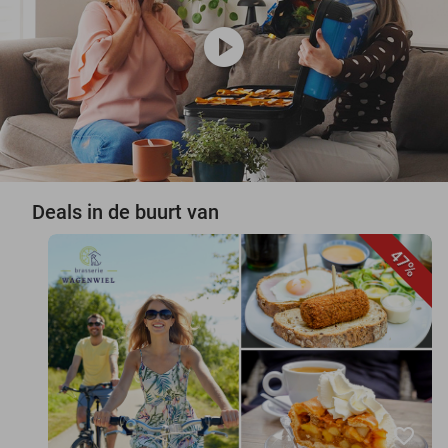
play_circle
Deals in de buurt van
47%
favorite_border