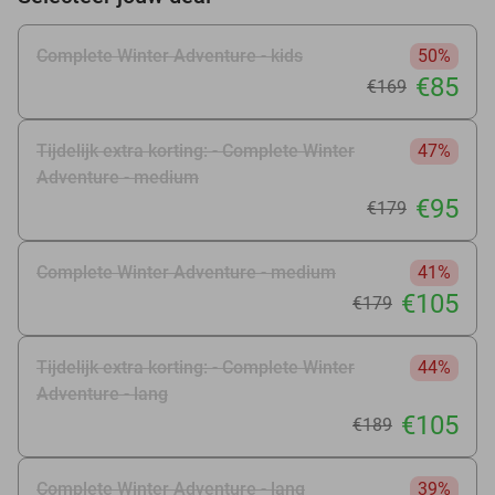
Complete Winter Adventure - kids
50%
€85
€169
Tijdelijk extra korting: - Complete Winter
47%
Adventure - medium
€95
€179
Complete Winter Adventure - medium
41%
€105
€179
Tijdelijk extra korting: - Complete Winter
44%
Adventure - lang
€105
€189
Complete Winter Adventure - lang
39%