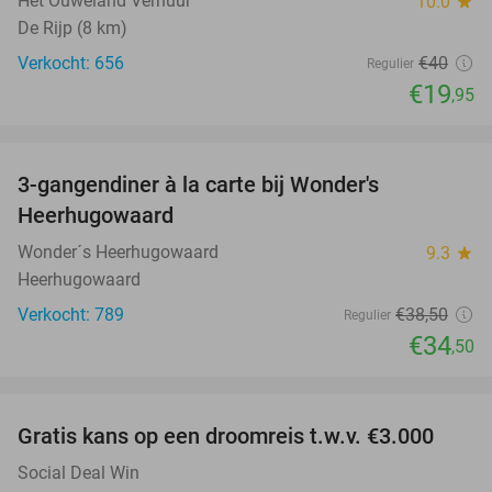
Het Ouweland Verhuur
10.0
star
De Rijp (8 km)
Verkocht: 656
€40
Regulier
€19
,95
favorite_border
3-gangendiner à la carte bij Wonder's
10%
Heerhugowaard
Wonder´s Heerhugowaard
9.3
star
Heerhugowaard
Verkocht: 789
€38
,50
Regulier
€34
,50
favorite_border
Gratis kans op een droomreis t.w.v. €3.000
Social Deal Win