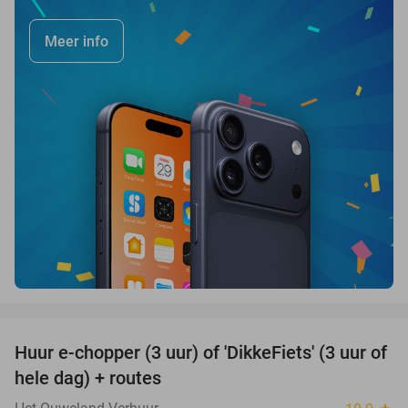
Meer info
favorite_border
Huur e-chopper (3 uur) of 'DikkeFiets' (3 uur of
50%
hele dag) + routes