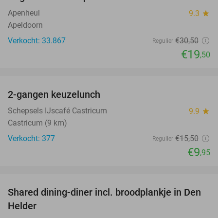
36%
Apenheul
9.3
star
Apeldoorn
Verkocht: 33.867
€30
,50
Regulier
€19
,50
favorite_border
2-gangen keuzelunch
36%
Schepsels IJscafé Castricum
9.9
star
Castricum (9 km)
Verkocht: 377
€15
,50
Regulier
€9
,95
favorite_border
Shared dining-diner incl. broodplankje in Den
25%
Helder