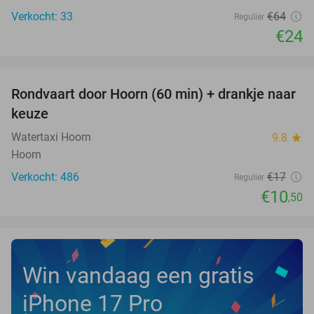
Verkocht: 33
€64
Regulier
€24
favorite_border
Rondvaart door Hoorn (60 min) + drankje naar
38%
keuze
Watertaxi Hoorn
9.8
star
Hoorn
Verkocht: 486
€17
Regulier
€10
,50
Win vandaag een gratis
iPhone 17 Pro