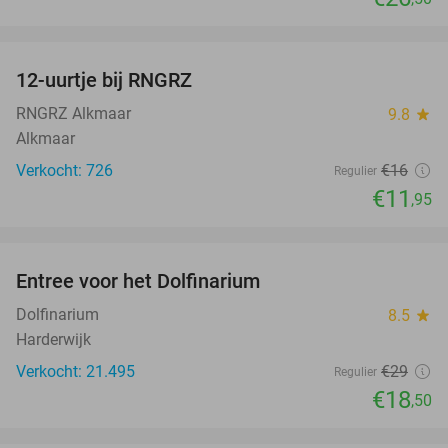
favorite_border
12-uurtje bij RNGRZ
25%
RNGRZ Alkmaar
9.8
star
Alkmaar
Verkocht: 726
€16
Regulier
€11
,95
favorite_border
Entree voor het Dolfinarium
36%
Dolfinarium
8.5
star
Harderwijk
Verkocht: 21.495
€29
Regulier
€18
,50
favorite_border