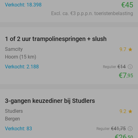
€45
Verkocht: 18.398
Excl. ca. €3 p.p.p.n. toeristenbelasting
favorite_border
1 of 2 uur trampolinespringen + slush
43%
Samcity
9.7
star
Hoorn (15 km)
Verkocht: 2.188
€14
Regulier
€7
,95
favorite_border
3-gangen keuzediner bij Studlers
37%
Studlers
9.2
star
Bergen
Verkocht: 83
€41
,75
Regulier
€26
,50