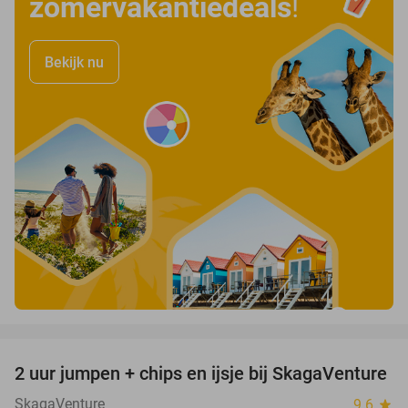
zomervakantiedeals
!
Bekijk nu
favorite_border
2 uur jumpen + chips en ijsje bij SkagaVenture
45%
SkagaVenture
9.6
star