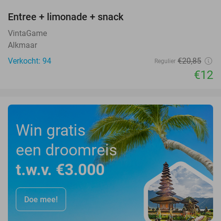
Entree + limonade + snack
42%
VintaGame
Alkmaar
Verkocht: 94
€20
,85
Regulier
€12
Win gratis
een droomreis
t.w.v. €3.000
Doe mee!