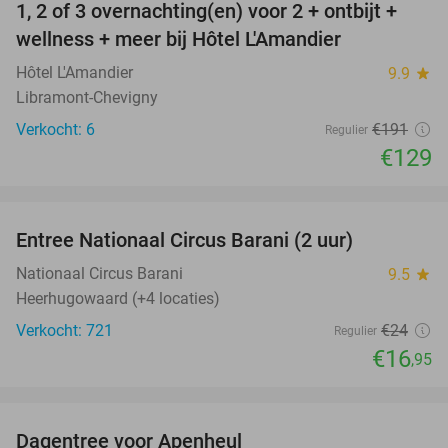
1, 2 of 3 overnachting(en) voor 2 + ontbijt +
32%
NEW
wellness + meer bij Hôtel L'Amandier
TODAY
Hôtel L'Amandier
9.9
star
Libramont-Chevigny
Verkocht: 6
€191
Regulier
€129
favorite_border
Entree Nationaal Circus Barani (2 uur)
29%
Nationaal Circus Barani
9.5
star
Heerhugowaard (+4 locaties)
Verkocht: 721
€24
Regulier
€16
,95
favorite_border
Dagentree voor Apenheul