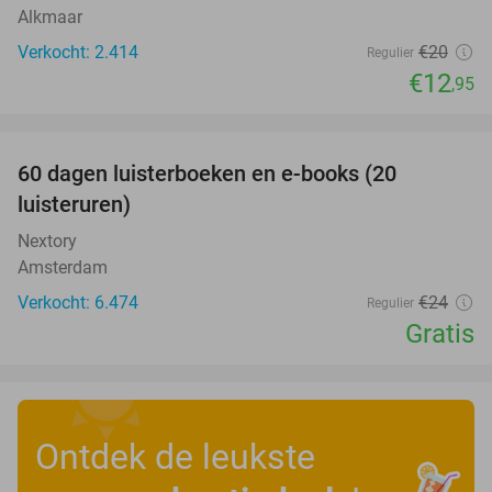
Alkmaar
Verkocht: 2.414
€20
Regulier
€12
,95
favorite_border
100%
60 dagen luisterboeken en e-books (20
luisteruren)
Nextory
Amsterdam
Verkocht: 6.474
€24
Regulier
Gratis
Ontdek de leukste