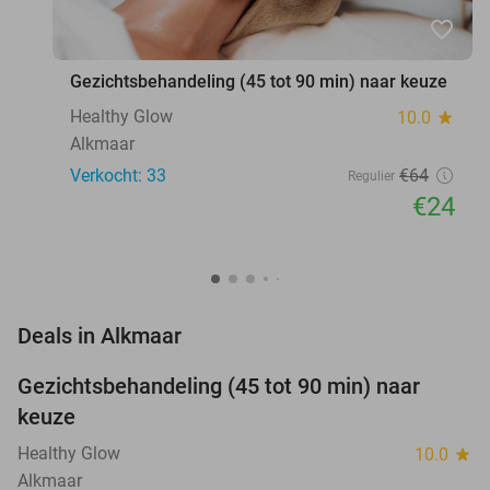
favorite_border
Gezichtsbehandeling (45 tot 90 min) naar keuze
Healthy Glow
10.0
star
Alkmaar
Verkocht: 33
€64
Regulier
€24
favorite_border
Deals in Alkmaar
Gezichtsbehandeling (45 tot 90 min) naar
63%
NEW
keuze
TODAY
Healthy Glow
10.0
star
Alkmaar