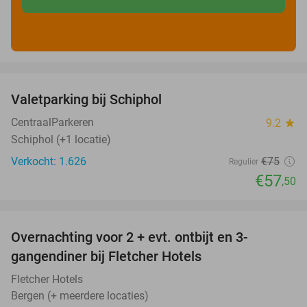
favorite_border
Valetparking bij Schiphol
23%
CentraalParkeren
9.2
star
Schiphol (+1 locatie)
Verkocht: 1.626
€75
Regulier
€57
,50
favorite_border
Overnachting voor 2 + evt. ontbijt en 3-
gangendiner bij Fletcher Hotels
Fletcher Hotels
Bergen (+ meerdere locaties)