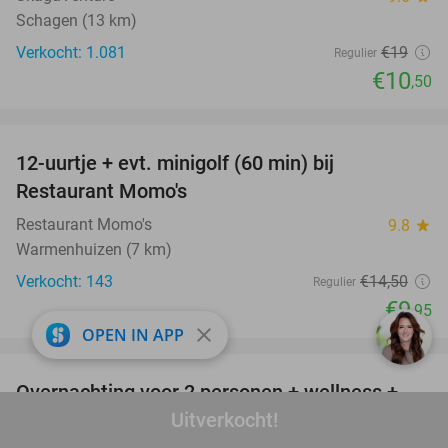
Schagen (13 km)
Verkocht: 1.081
€19
Regulier
€10
,50
favorite_border
12-uurtje + evt. minigolf (60 min) bij
31%
Restaurant Momo's
Restaurant Momo's
9.8
star
Warmenhuizen (7 km)
Verkocht: 143
€14
,50
Regulier
€9
,95
close
OPEN IN APP
favorite_border
Overnachting voor 2 personen + wellness +
66%
Uitverkocht!
ontbijt + late check-out in het Waddengebied