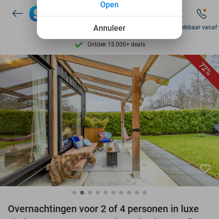
Open
Annuleer
Zo bereikbaar vanaf
Ontdek 15.000+ deals
7 dagen per week beschikbaar
72%
10+ miljoen leden
9,4
op basis van
206.233 reviews
Ontdek 15.000+ deals
7 dagen per week beschikbaar
10+ miljoen leden
favorite_border
Overnachtingen voor 2 of 4 personen in luxe