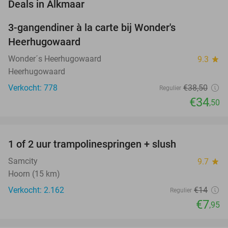
favorite_border
Deals in Alkmaar
3-gangendiner à la carte bij Wonder's
10%
Heerhugowaard
Wonder´s Heerhugowaard
9.3
star
Heerhugowaard
Verkocht: 778
€38
,50
Regulier
€34
,50
favorite_border
1 of 2 uur trampolinespringen + slush
43%
Samcity
9.7
star
Hoorn (15 km)
Verkocht: 2.162
€14
Regulier
€7
,95