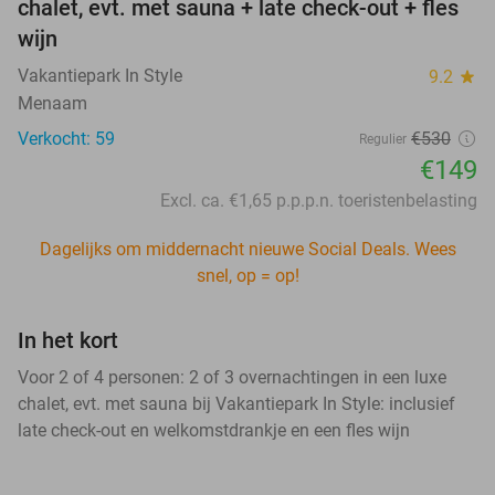
chalet, evt. met sauna + late check-out + fles
wijn
Vakantiepark In Style
9.2
star
Menaam
Verkocht: 59
€530
Regulier
€149
Excl. ca. €1,65 p.p.p.n. toeristenbelasting
Dagelijks om middernacht nieuwe Social Deals. Wees
snel, op = op!
In het kort
Voor 2 of 4 personen: 2 of 3 overnachtingen in een luxe
chalet, evt. met sauna bij Vakantiepark In Style: inclusief
late check-out en welkomstdrankje en een fles wijn