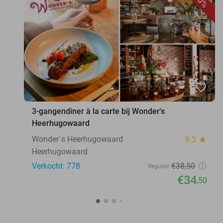
10%
favorite_border
3-gangendiner à la carte bij Wonder's
Heerhugowaard
Wonder´s Heerhugowaard
9.3
star
Heerhugowaard
Verkocht: 778
€38
,50
Regulier
€34
,50