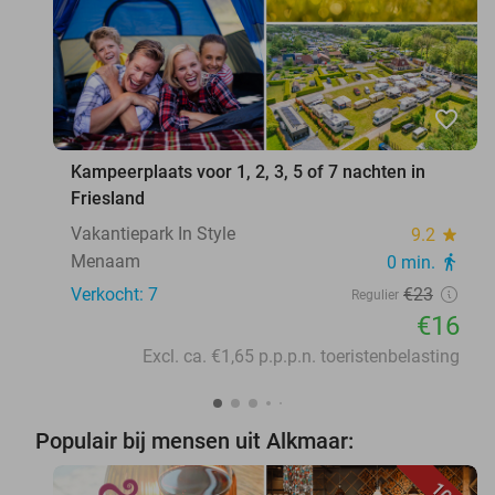
favorite_border
Kampeerplaats voor 1, 2, 3, 5 of 7 nachten in
Friesland
Vakantiepark In Style
9.2
star
Menaam
0 min.
directions_walk
Verkocht: 7
€23
Regulier
€16
Excl. ca. €1,65 p.p.p.n. toeristenbelasting
Populair bij mensen uit Alkmaar: