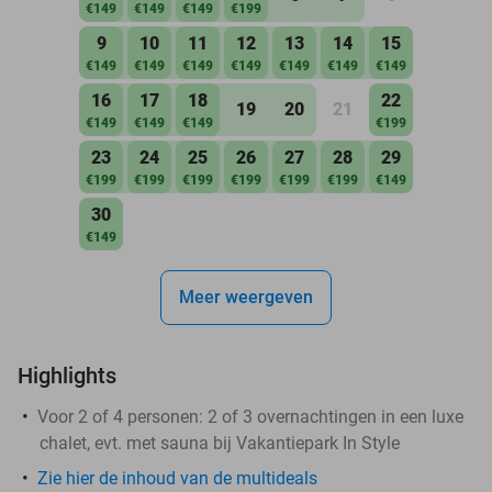
€149
€149
€149
€199
9
10
11
12
13
14
15
€149
€149
€149
€149
€149
€149
€149
16
17
18
22
19
20
21
€149
€149
€149
€199
23
24
25
26
27
28
29
€199
€199
€199
€199
€199
€199
€149
30
€149
Meer weergeven
Highlights
Voor 2 of 4 personen: 2 of 3 overnachtingen in een luxe
chalet, evt. met sauna bij Vakantiepark In Style
Zie hier de inhoud van de multideals