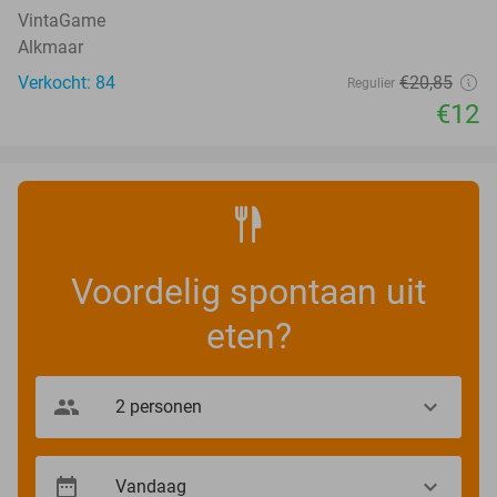
VintaGame
Alkmaar
Verkocht: 84
€20
,85
Regulier
€12
Voordelig spontaan uit
eten?