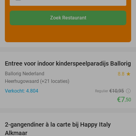
Zoek Restaurant
favorite_border
Entree voor indoor kinderspeelparadijs Ballorig
32%
Ballorig Nederland
8.8
star
Heerhugowaard (+21 locaties)
Verkocht: 4.804
€10
,95
Regulier
€7
,50
favorite_border
2-gangendiner à la carte bij Happy Italy
35%
Alkmaar