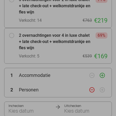
+ late check-out + welkomstdrankje en
fles wijn
€219
Verkocht: 14
€763
2 overnachtingen voor 4 in luxe chalet
69%
+ late check-out + welkomstdrankje en
fles wijn
€169
Verkocht: 5
€539
remove_circle_outline
add_circle_outline
1
Accommodatie
remove_circle_outline
add_circle_outline
2
Personen
Inchecken
Uitchecken
Kies datum
Kies datum