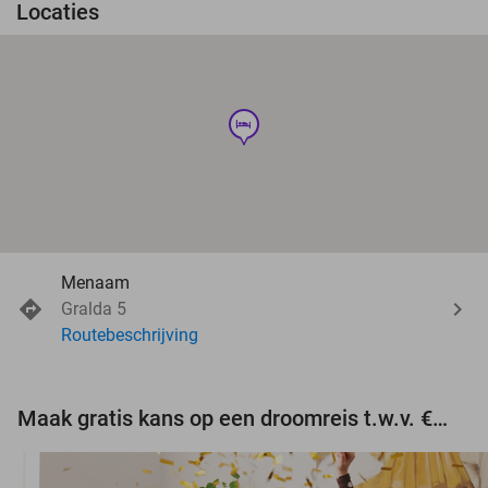
Locaties
hotel
Menaam
Gralda 5
Routebeschrijving
Maak gratis kans op een droomreis t.w.v. €3.000!