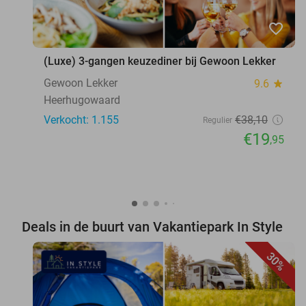
favorite_border
(Luxe) 3-gangen keuzediner bij Gewoon Lekker
Gewoon Lekker
9.6
star
Heerhugowaard
Verkocht: 1.155
€38
,10
Regulier
€19
,95
Deals in de buurt van Vakantiepark In Style
30%