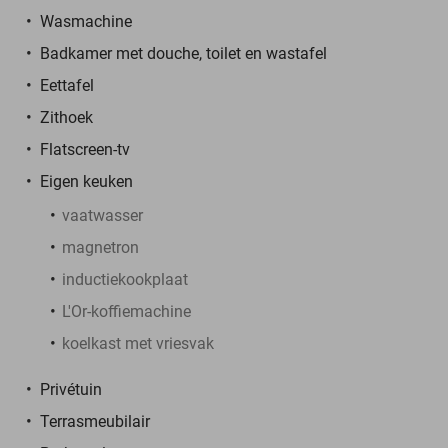
Wasmachine
Badkamer met douche, toilet en wastafel
Eettafel
Zithoek
Flatscreen-tv
Eigen keuken
vaatwasser
magnetron
inductiekookplaat
L'Or-koffiemachine
koelkast met vriesvak
Privétuin
Terrasmeubilair