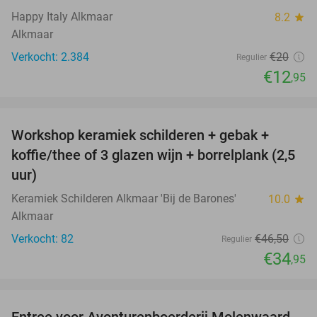
Happy Italy Alkmaar
8.2
star
Alkmaar
Verkocht: 2.384
€20
Regulier
€12
,95
favorite_border
Workshop keramiek schilderen + gebak +
25%
koffie/thee of 3 glazen wijn + borrelplank (2,5
uur)
Keramiek Schilderen Alkmaar 'Bij de Barones'
10.0
star
Alkmaar
Verkocht: 82
€46
,50
Regulier
€34
,95
favorite_border
Entree voor Avonturenboerderij Molenwaard