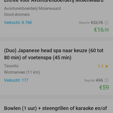
27%
Avonturenboerderij Molenwaard
Groot-Ammers
Verkocht: 8.768
€22
,75
Regulier
€16
,50
favorite_border
(Duo) Japanese head spa naar keuze (60 tot
38%
80 min) of voetenspa (45 min)
Tesorito
9.5
star
Wormerveer (11 km)
Verkocht: 177
€95
Regulier
€59
favorite_border
Bowlen (1 uur) + steengrillen of karaoke en/of
46%