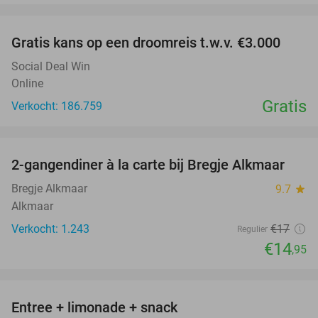
favorite_border
Gratis kans op een droomreis t.w.v. €3.000
Social Deal Win
Online
Gratis
Verkocht: 186.759
favorite_border
2-gangendiner à la carte bij Bregje Alkmaar
12%
Bregje Alkmaar
9.7
star
Alkmaar
Verkocht: 1.243
€17
Regulier
€14
,95
favorite_border
Entree + limonade + snack
42%