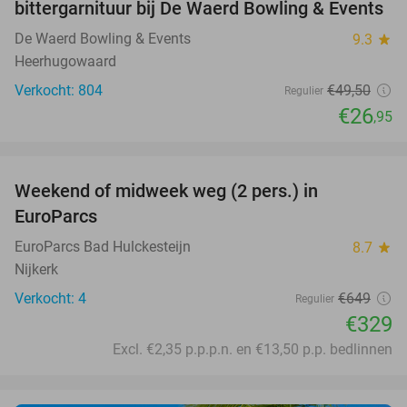
bittergarnituur bij De Waerd Bowling & Events
De Waerd Bowling & Events
9.3
star
Heerhugowaard
Verkocht: 804
€49
,50
Regulier
€26
,95
favorite_border
Weekend of midweek weg (2 pers.) in
49%
EuroParcs
EuroParcs Bad Hulckesteijn
8.7
star
Nijkerk
Verkocht: 4
€649
Regulier
€329
Excl. €2,35 p.p.p.n. en €13,50 p.p. bedlinnen