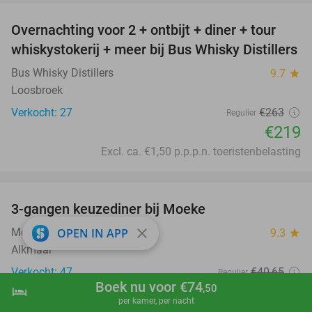
Overnachting voor 2 + ontbijt + diner + tour
17%
whiskystokerij + meer bij Bus Whisky Distillers
Bus Whisky Distillers
9.7
star
Loosbroek
Verkocht: 27
€263
Regulier
€219
Excl. ca. €1,50 p.p.p.n. toeristenbelasting
favorite_border
3-gangen keuzediner bij Moeke
40%
close
Moeke
OPEN IN APP
9.3
star
Alkmaar
Verkocht: 47
€40
,65
Regulier
Boek nu voor €74
€24
,50
hotel
shopping_cart
Boek nu
navigate_next
,50
per kamer, per nacht