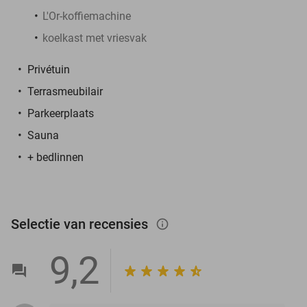
L'Or-koffiemachine
koelkast met vriesvak
Privétuin
Terrasmeubilair
Parkeerplaats
Sauna
+ bedlinnen
Selectie van recensies
info_outlined
9,2