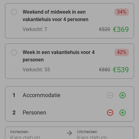
Weekend of midweek in een
34%
vakantiehuis voor 4 personen
€369
Verkocht: 7
€520
Week in een vakantiehuis voor 4
42%
personen
€539
Verkocht: 55
€880
remove_circle_outline
add_circle_outline
1
Accommodatie
remove_circle_outline
add_circle_outline
2
Personen
Inchecken
Uitchecken
Kies datum
Kies datum