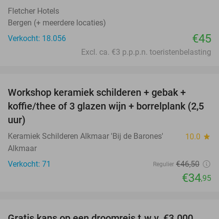
Fletcher Hotels
Bergen (+ meerdere locaties)
€45
Verkocht: 18.056
Excl. ca. €3 p.p.p.n. toeristenbelasting
favorite_border
Workshop keramiek schilderen + gebak +
25%
koffie/thee of 3 glazen wijn + borrelplank (2,5
uur)
Keramiek Schilderen Alkmaar 'Bij de Barones'
10.0
star
Alkmaar
Verkocht: 71
€46
,50
Regulier
€34
,95
favorite_border
Gratis kans op een droomreis t.w.v. €3.000