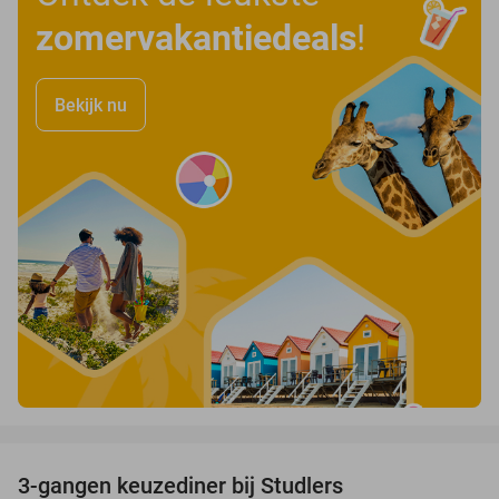
zomervakantiedeals
!
Bekijk nu
favorite_border
3-gangen keuzediner bij Studlers
37%