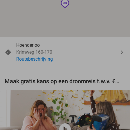
hotel
Hoenderloo
Krimweg 160-170
Routebeschrijving
Maak gratis kans op een droomreis t.w.v. €3.000!
play_circle