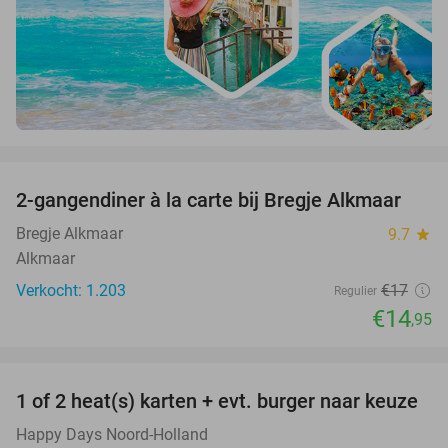
favorite_border
2-gangendiner à la carte bij Bregje Alkmaar
12%
Bregje Alkmaar
9.7
star
Alkmaar
Verkocht: 1.203
€17
Regulier
€14
,95
favorite_border
1 of 2 heat(s) karten + evt. burger naar keuze
19%
Happy Days Noord-Holland