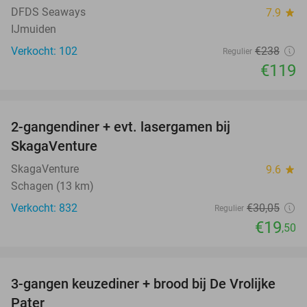
DFDS Seaways
7.9
star
IJmuiden
Verkocht: 102
€238
Regulier
€119
favorite_border
2-gangendiner + evt. lasergamen bij
35%
SkagaVenture
SkagaVenture
9.6
star
Schagen (13 km)
Verkocht: 832
€30
,05
Regulier
€19
,50
favorite_border
3-gangen keuzediner + brood bij De Vrolijke
41%
Pater