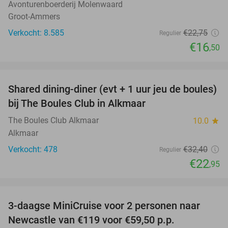
Avonturenboerderij Molenwaard
Groot-Ammers
Verkocht: 8.585
€22
,75
Regulier
€16
,50
favorite_border
Shared dining-diner (evt + 1 uur jeu de boules)
29%
bij The Boules Club in Alkmaar
The Boules Club Alkmaar
10.0
star
Alkmaar
Verkocht: 478
€32
,40
Regulier
€22
,95
favorite_border
3-daagse MiniCruise voor 2 personen naar
50%
Newcastle van €119 voor €59,50 p.p.