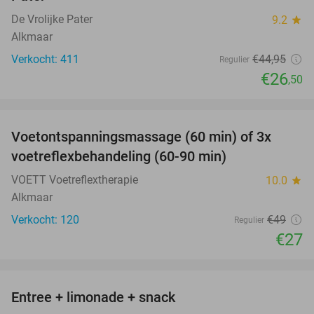
De Vrolijke Pater
9.2
star
Alkmaar
Verkocht: 411
€44
,95
Regulier
€26
,50
favorite_border
Voetontspanningsmassage (60 min) of 3x
45%
SOLD
voetreflexbehandeling (60-90 min)
OUT
VOETT Voetreflextherapie
10.0
star
Alkmaar
Verkocht: 120
€49
Regulier
€27
favorite_border
Entree + limonade + snack
42%