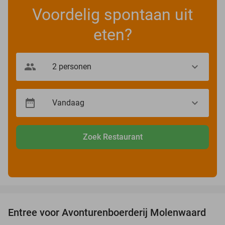
Voordelig spontaan uit
eten?
Zoek Restaurant
favorite_border
Entree voor Avonturenboerderij Molenwaard
27%