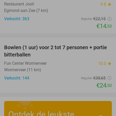
Restaurant Jooi!
9.8
star
Egmond aan Zee (7 km)
Verkocht: 363
€22
,15
Regulier
€14
,50
favorite_border
Bowlen (1 uur) voor 2 tot 7 personen + portie
37%
bitterballen
Fun Center Wormerveer
10.0
star
Wormerveer (11 km)
Verkocht: 144
€38
,65
Regulier
€24
,50
Ontdek de leukste