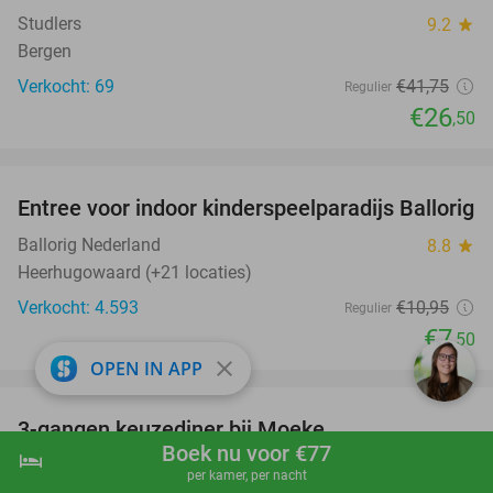
Studlers
9.2
star
Bergen
Verkocht: 69
€41
,75
Regulier
€26
,50
favorite_border
Entree voor indoor kinderspeelparadijs Ballorig
32%
Ballorig Nederland
8.8
star
Heerhugowaard (+21 locaties)
Verkocht: 4.593
€10
,95
Regulier
€7
,50
close
OPEN IN APP
favorite_border
3-gangen keuzediner bij Moeke
40%
Boek nu voor €77
hotel
shopping_cart
Boek nu
navigate_next
Moeke
9.2
star
per kamer, per nacht