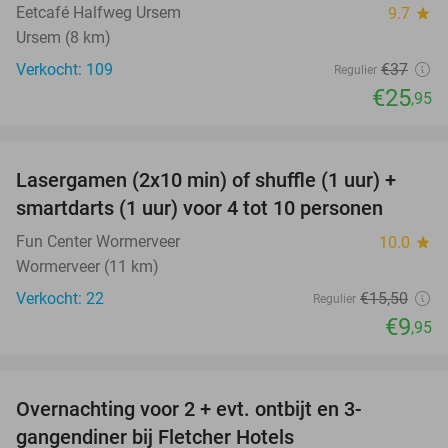
Eetcafé Halfweg Ursem
9.7
star
Ursem (8 km)
Verkocht: 109
€37
Regulier
€25
,95
favorite_border
Lasergamen (2x10 min) of shuffle (1 uur) +
36%
NEW
smartdarts (1 uur) voor 4 tot 10 personen
TODAY
Fun Center Wormerveer
10.0
star
Wormerveer (11 km)
Verkocht: 22
€15
,50
Regulier
€9
,95
favorite_border
Overnachting voor 2 + evt. ontbijt en 3-
gangendiner bij Fletcher Hotels