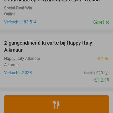
Social Deal Win
Online
Gratis
Verkocht: 183.514
favorite_border
2-gangendiner à la carte bij Happy Italy
35%
Alkmaar
Happy Italy Alkmaar
8.2
star
Alkmaar
Verkocht: 2.338
€20
Regulier
€12
,95