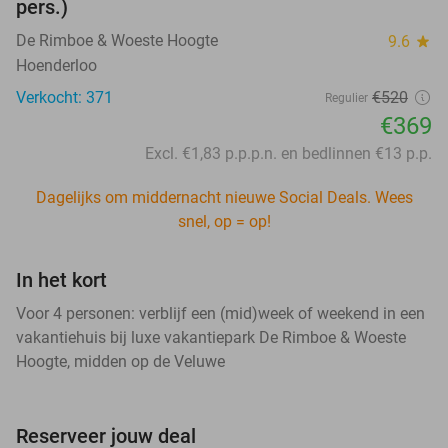
pers.)
De Rimboe & Woeste Hoogte
9.6
star
Hoenderloo
Verkocht: 371
€520
Regulier
€369
Excl. €1,83 p.p.p.n. en bedlinnen €13 p.p.
Dagelijks om middernacht nieuwe Social Deals. Wees
snel, op = op!
In het kort
Voor 4 personen: verblijf een (mid)week of weekend in een
vakantiehuis bij luxe vakantiepark De Rimboe & Woeste
Hoogte, midden op de Veluwe
Reserveer jouw deal