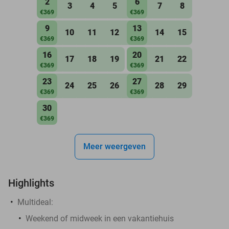
2
6
3
4
5
7
8
€369
€369
9
13
10
11
12
14
15
€369
€369
16
20
17
18
19
21
22
€369
€369
23
27
24
25
26
28
29
€369
€369
30
€369
Meer weergeven
Highlights
Multideal:
Weekend of midweek in een vakantiehuis