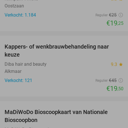
Oostzaan
Verkocht: 1.184
€25
Regulier
€19
,25
favorite_border
Kappers- of wenkbrauwbehandeling naar
57%
keuze
Diba hair and beauty
9.3
star
Alkmaar
Verkocht: 121
€45
Regulier
€19
,50
favorite_border
MaDiWoDo Bioscoopkaart van Nationale
31%
Bioscoopbon