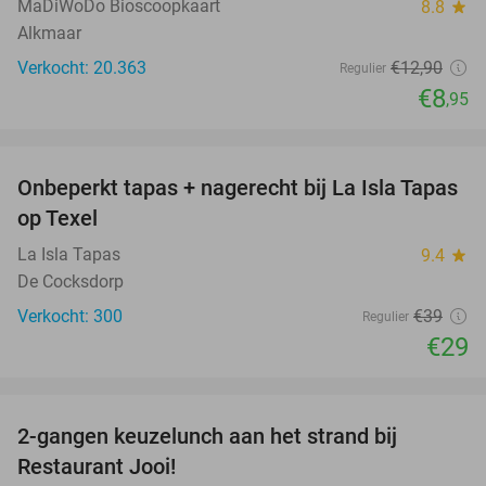
MaDiWoDo Bioscoopkaart
8.8
star
Alkmaar
Verkocht: 20.363
€12
,90
Regulier
€8
,95
favorite_border
Onbeperkt tapas + nagerecht bij La Isla Tapas
26%
op Texel
La Isla Tapas
9.4
star
De Cocksdorp
Verkocht: 300
€39
Regulier
€29
favorite_border
2-gangen keuzelunch aan het strand bij
35%
Restaurant Jooi!