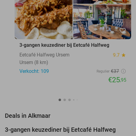
favorite_border
3-gangen keuzediner bij Eetcafé Halfweg
Eetcafé Halfweg Ursem
9.7
star
Ursem (8 km)
Verkocht: 109
€37
Regulier
€25
,95
favorite_border
Deals in Alkmaar
3-gangen keuzediner bij Eetcafé Halfweg
30%