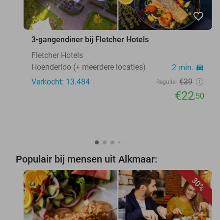
favorite_border
3-gangendiner bij Fletcher Hotels
Fletcher Hotels
Hoenderloo (+ meerdere locaties)
2 min.
directions_car
Verkocht: 13.484
€39
Regulier
€22
,50
Populair bij mensen uit Alkmaar:
30%