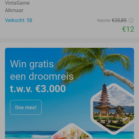
VintaGame
Alkmaar
Verkocht: 58
€20
,85
Regulier
€12
Win gratis
een droomreis
t.w.v. €3.000
Doe mee!