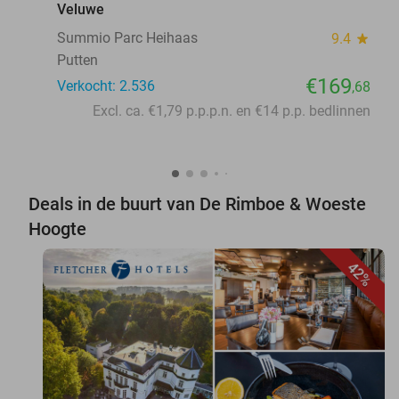
Veluwe
Summio Parc Heihaas
9.4
star
Putten
€169
Verkocht: 2.536
,68
Excl. ca. €1,79 p.p.p.n. en €14 p.p. bedlinnen
Deals in de buurt van De Rimboe & Woeste
Hoogte
42%