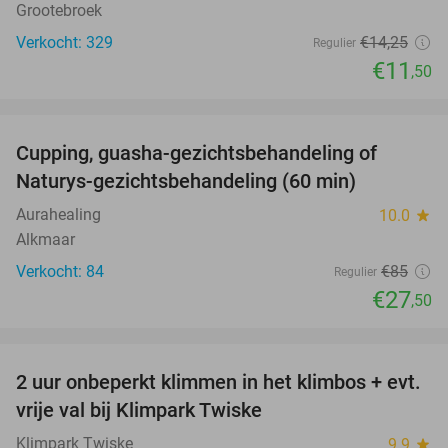
Grootebroek
Verkocht: 329
€14
,25
Regulier
€11
,50
favorite_border
Cupping, guasha-gezichtsbehandeling of
68%
Naturys-gezichtsbehandeling (60 min)
Aurahealing
10.0
star
Alkmaar
Verkocht: 84
€85
Regulier
€27
,50
favorite_border
2 uur onbeperkt klimmen in het klimbos + evt.
23%
vrije val bij Klimpark Twiske
Klimpark Twiske
9.9
star