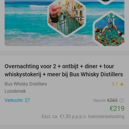
favorite_border
Overnachting voor 2 + ontbijt + diner + tour
17%
whiskystokerij + meer bij Bus Whisky Distillers
Bus Whisky Distillers
9.7
star
Loosbroek
Verkocht: 27
€263
Regulier
€219
Excl. ca. €1,50 p.p.p.n. toeristenbelasting
favorite_border