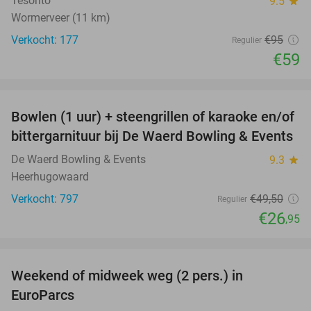
Tesorito
9.5
star
Wormerveer (11 km)
Verkocht: 177
€95
Regulier
€59
favorite_border
Bowlen (1 uur) + steengrillen of karaoke en/of
46%
bittergarnituur bij De Waerd Bowling & Events
De Waerd Bowling & Events
9.3
star
Heerhugowaard
Verkocht: 797
€49
,50
Regulier
€26
,95
favorite_border
Weekend of midweek weg (2 pers.) in
49%
EuroParcs