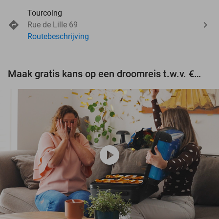
Tourcoing
Rue de Lille 69
Routebeschrijving
Maak gratis kans op een droomreis t.w.v. €3.000!
play_circle