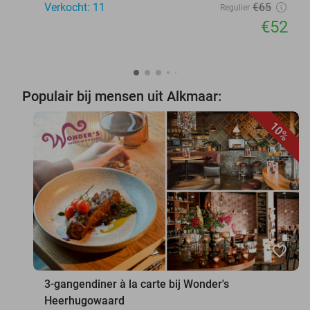
Verkocht: 11
€65
Regulier
€52
Populair bij mensen uit Alkmaar:
10%
favorite_border
3-gangendiner à la carte bij Wonder's
Heerhugowaard