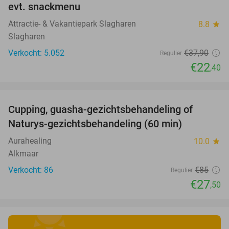
evt. snackmenu
Attractie- & Vakantiepark Slagharen
8.8
star
Slagharen
Verkocht: 5.052
€37
,90
Regulier
€22
,40
favorite_border
Cupping, guasha-gezichtsbehandeling of
68%
Naturys-gezichtsbehandeling (60 min)
Aurahealing
10.0
star
Alkmaar
Verkocht: 86
€85
Regulier
€27
,50