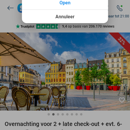
Open
7 dagen per week beschikbaar
10+ miljoen leden
Annuleer
Bereikbaar tot 21:00
9,4
op basis van
206.170 reviews
Ontdek 15.000+ deals
32%
7 dagen per week beschikbaar
10+ miljoen leden
favorite_border
Overnachting voor 2 + late check-out + evt. 6-