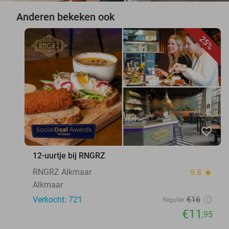
Anderen bekeken ook
25%
favorite_border
12-uurtje bij RNGRZ
RNGRZ Alkmaar
9.8
star
Alkmaar
Verkocht: 721
€16
Regulier
€11
,95