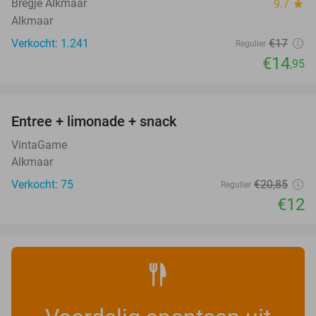
Bregje Alkmaar
9.7
star
Alkmaar
Verkocht: 1.241
€17
Regulier
€14
,95
favorite_border
Entree + limonade + snack
42%
VintaGame
Alkmaar
Verkocht: 75
€20
,85
Regulier
€12