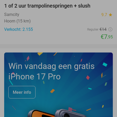
1 of 2 uur trampolinespringen + slush
43%
Samcity
9.7
star
Hoorn (15 km)
Verkocht: 2.155
€14
Regulier
€7
,95
Win vandaag een gratis
iPhone 17 Pro
Meer info