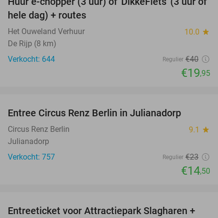
Huur e-chopper (3 uur) of 'DikkeFiets' (3 uur of
50%
hele dag) + routes
Het Ouweland Verhuur
10.0
star
De Rijp (8 km)
Verkocht: 644
€40
Regulier
€19
,95
favorite_border
Entree Circus Renz Berlin in Julianadorp
37%
Circus Renz Berlin
9.1
star
Julianadorp
Verkocht: 757
€23
Regulier
€14
,50
favorite_border
Entreeticket voor Attractiepark Slagharen +
41%