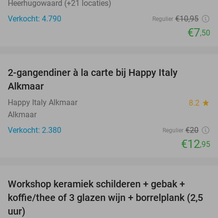
Heerhugowaard (+21 locaties)
Verkocht: 4.790
€10
,95
Regulier
€7
,50
favorite_border
2-gangendiner à la carte bij Happy Italy
35%
Alkmaar
Happy Italy Alkmaar
8.2
star
Alkmaar
Verkocht: 2.380
€20
Regulier
€12
,95
favorite_border
Workshop keramiek schilderen + gebak +
25%
koffie/thee of 3 glazen wijn + borrelplank (2,5
uur)