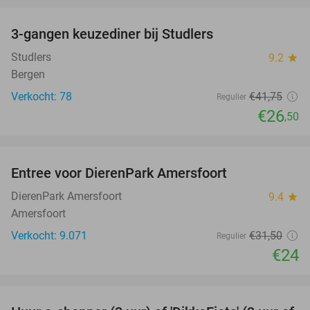
3-gangen keuzediner bij Studlers
37%
Studlers
9.2
star
Bergen
Verkocht: 78
€41
,75
Regulier
€26
,50
favorite_border
Entree voor DierenPark Amersfoort
24%
DierenPark Amersfoort
9.4
star
Amersfoort
Verkocht: 9.071
€31
,50
Regulier
€24
favorite_border