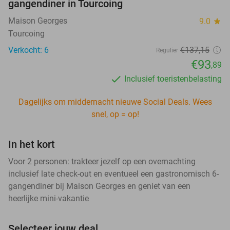
gangendiner in Tourcoing
Maison Georges
9.0
star
Tourcoing
Verkocht: 6
€137
,15
Regulier
€93
,89
Inclusief toeristenbelasting
Dagelijks om middernacht nieuwe Social Deals. Wees
snel, op = op!
In het kort
Voor 2 personen: trakteer jezelf op een overnachting
inclusief late check-out en eventueel een gastronomisch 6-
gangendiner bij Maison Georges en geniet van een
heerlijke mini-vakantie
Selecteer jouw deal