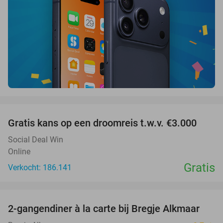
favorite_border
Gratis kans op een droomreis t.w.v. €3.000
Social Deal Win
Online
Gratis
Verkocht: 186.141
favorite_border
2-gangendiner à la carte bij Bregje Alkmaar
12%