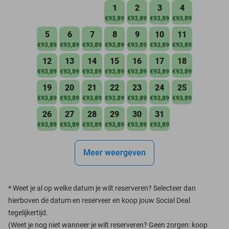
1
2
3
4
€93,89
€93,89
€93,89
€93,89
5
6
7
8
9
10
11
€93,89
€93,89
€93,89
€93,89
€93,89
€93,89
€93,89
12
13
14
15
16
17
18
€93,89
€93,89
€93,89
€93,89
€93,89
€93,89
€93,89
19
20
21
22
23
24
25
€93,89
€93,89
€93,89
€93,89
€93,89
€93,89
€93,89
26
27
28
29
30
31
€93,89
€93,89
€93,89
€93,89
€93,89
€93,89
Meer weergeven
*
Weet je al op welke datum je wilt reserveren? Selecteer dan
hierboven de datum en reserveer en koop jouw Social Deal
tegelijkertijd.
(Weet je nog niet wanneer je wilt reserveren? Geen zorgen: koop