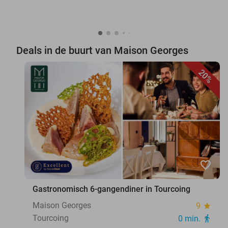
Deals in de buurt van Maison Georges
20%
favorite_border
Gastronomisch 6-gangendiner in Tourcoing
Maison Georges
9
star
Tourcoing
0 min.
directions_walk