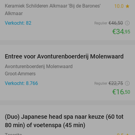
Keramiek Schilderen Alkmaar 'Bij de Barones'
10.0
star
Alkmaar
Verkocht: 82
€46
,50
Regulier
€34
,95
favorite_border
Entree voor Avonturenboerderij Molenwaard
27%
Avonturenboerderij Molenwaard
Groot-Ammers
Verkocht: 8.766
€22
,75
Regulier
€16
,50
favorite_border
(Duo) Japanese head spa naar keuze (60 tot
38%
80 min) of voetenspa (45 min)