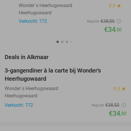
Wonder´s Heerhugowaard
9.3
star
Heerhugowaard
Verkocht: 772
€38
,50
Regulier
€34
,50
favorite_border
Deals in Alkmaar
3-gangendiner à la carte bij Wonder's
10%
Heerhugowaard
Wonder´s Heerhugowaard
9.3
star
Heerhugowaard
Verkocht: 772
€38
,50
Regulier
€34
,50
favorite_border