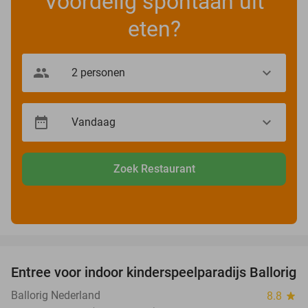
Voordelig spontaan uit
eten?
Zoek Restaurant
favorite_border
Entree voor indoor kinderspeelparadijs Ballorig
32%
Ballorig Nederland
8.8
star