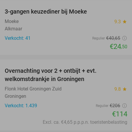
3-gangen keuzediner bij Moeke
40%
Moeke
9.3
star
Alkmaar
Verkocht: 41
€40
,65
Regulier
€24
,50
favorite_border
Overnachting voor 2 + ontbijt + evt.
45%
welkomstdrankje in Groningen
Flonk Hotel Groningen Zuid
9.8
star
Groningen
Verkocht: 1.439
€206
Regulier
€114
Excl. ca. €4,65 p.p.p.n. toeristenbelasting
favorite_border