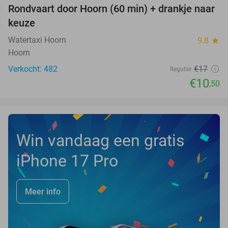
Rondvaart door Hoorn (60 min) + drankje naar
38%
keuze
Watertaxi Hoorn
9.8
star
Hoorn
Verkocht: 482
€17
Regulier
€10
,50
Win vandaag een gratis
iPhone 17 Pro
Meer info