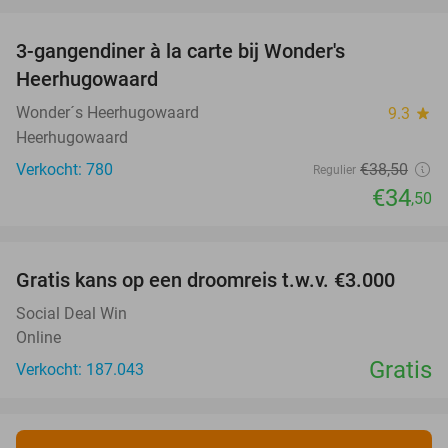
favorite_border
3-gangendiner à la carte bij Wonder's
10%
Heerhugowaard
Wonder´s Heerhugowaard
9.3
star
Heerhugowaard
Verkocht: 780
€38
,50
Regulier
€34
,50
favorite_border
Gratis kans op een droomreis t.w.v. €3.000
Social Deal Win
Online
Gratis
Verkocht: 187.043