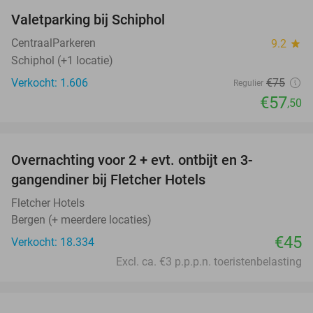
Valetparking bij Schiphol
23%
CentraalParkeren
9.2
star
Schiphol (+1 locatie)
Verkocht: 1.606
€75
Regulier
€57
,50
favorite_border
Overnachting voor 2 + evt. ontbijt en 3-
gangendiner bij Fletcher Hotels
Fletcher Hotels
Bergen (+ meerdere locaties)
€45
Verkocht: 18.334
Excl. ca. €3 p.p.p.n. toeristenbelasting
favorite_border