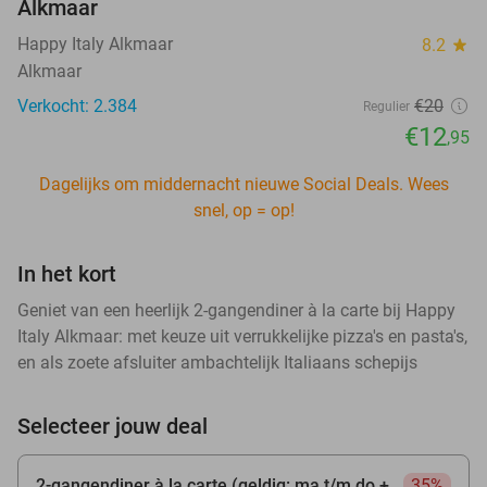
Alkmaar
Happy Italy Alkmaar
8.2
star
Alkmaar
Verkocht: 2.384
€20
Regulier
€12
,95
Dagelijks om middernacht nieuwe Social Deals. Wees
snel, op = op!
In het kort
Geniet van een heerlijk 2-gangendiner à la carte bij Happy
Italy Alkmaar: met keuze uit verrukkelijke pizza's en pasta's,
en als zoete afsluiter ambachtelijk Italiaans schepijs
Selecteer jouw deal
2-gangendiner à la carte (geldig: ma t/m do +
35%