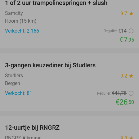
1 of 2 uur trampolinespringen + slush
43%
Samcity
9.7
star
Hoorn (15 km)
Verkocht: 2.166
€14
Regulier
€7
,95
favorite_border
3-gangen keuzediner bij Studlers
37%
Studlers
9.2
star
Bergen
Verkocht: 81
€41
,75
Regulier
€26
,50
favorite_border
12-uurtje bij RNGRZ
25%
RNGRZ Alkmaar
9.8
star