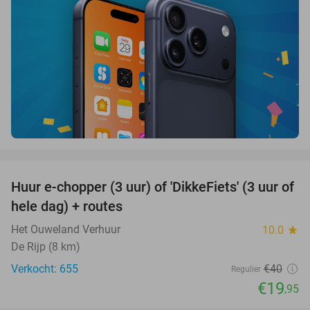
favorite_border
Huur e-chopper (3 uur) of 'DikkeFiets' (3 uur of
50%
hele dag) + routes
Het Ouweland Verhuur
10.0
star
De Rijp (8 km)
Verkocht: 655
€40
Regulier
€19
,95