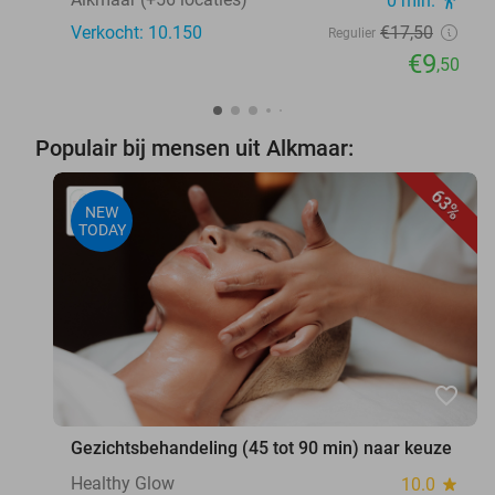
0 min.
Verkocht: 10.150
€17
,50
Regulier
€9
,50
Populair bij mensen uit Alkmaar:
63%
NEW
TODAY
favorite_border
Gezichtsbehandeling (45 tot 90 min) naar keuze
Healthy Glow
10.0
star