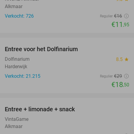
Alkmaar
Verkocht: 726
€16
Regulier
€11
,95
favorite_border
Entree voor het Dolfinarium
36%
Dolfinarium
8.5
star
Harderwijk
Verkocht: 21.215
€29
Regulier
€18
,50
favorite_border
Entree + limonade + snack
42%
VintaGame
Alkmaar