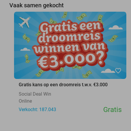
Vaak samen gekocht
favorite_border
Gratis kans op een droomreis t.w.v. €3.000
Social Deal Win
Online
Gratis
Verkocht: 187.043