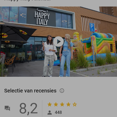
play_circle
Selectie van recensies
info_outlined
8,2
448