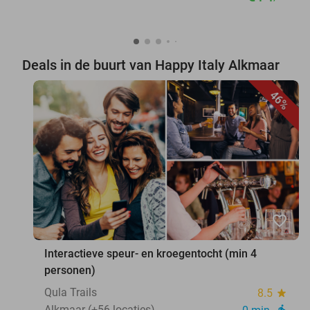
Deals in de buurt van Happy Italy Alkmaar
46%
favorite_border
Interactieve speur- en kroegentocht (min 4
personen)
Qula Trails
8.5
star
Alkmaar (+56 locaties)
directions_walk