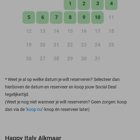
1
2
3
4
5
6
7
8
9
10
11
12
13
14
15
16
17
18
19
20
21
22
23
24
25
26
27
28
29
30
31
*
Weet je al op welke datum je wilt reserveren? Selecteer dan
hierboven de datum en reserveer en koop jouw Social Deal
tegelijkertijd.
(Weet je nog niet wanneer je wilt reserveren? Geen zorgen: koop
dan via de ‘
koop nu
’-knop én reserveer later)
Happy Italy Alkmaar