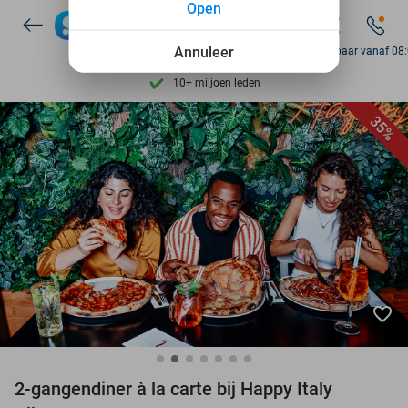
Open
Ontdek 15.000+ deals
7 dagen per week beschikbaar
Annuleer
Bereikbaar vanaf 08
10+ miljoen leden
9,4
op basis van
206.261 reviews
35%
Ontdek 15.000+ deals
7 dagen per week beschikbaar
10+ miljoen leden
favorite_border
2-gangendiner à la carte bij Happy Italy