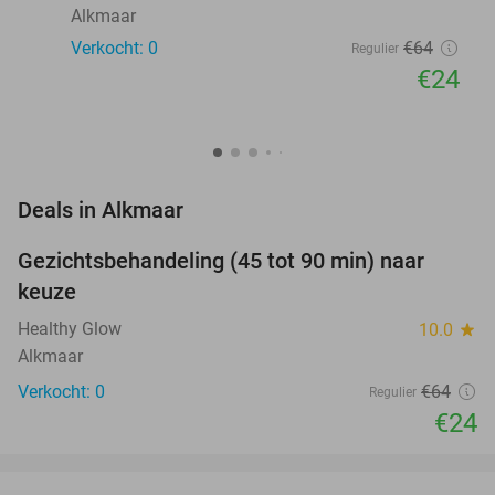
Alkmaar
Verkocht: 0
€64
Regulier
€24
favorite_border
Deals in Alkmaar
Gezichtsbehandeling (45 tot 90 min) naar
63%
NEW
keuze
TODAY
Healthy Glow
10.0
star
Alkmaar
Verkocht: 0
€64
Regulier
€24
favorite_border