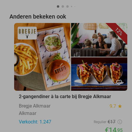
Anderen bekeken ook
12%
favorite_border
2-gangendiner à la carte bij Bregje Alkmaar
Bregje Alkmaar
9.7
star
Alkmaar
Verkocht: 1.247
€17
Regulier
€14
,95