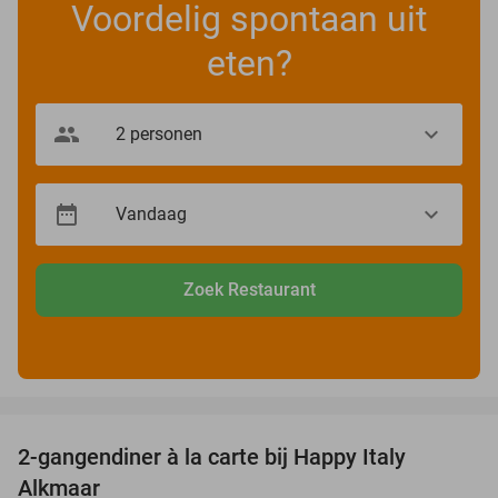
Voordelig spontaan uit
eten?
Zoek Restaurant
favorite_border
2-gangendiner à la carte bij Happy Italy
35%
Alkmaar