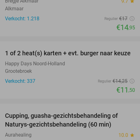
Bregje Alkmaar
9.7
star
Alkmaar
Verkocht: 1.218
€17
Regulier
€14
,95
favorite_border
1 of 2 heat(s) karten + evt. burger naar keuze
19%
Happy Days Noord-Holland
Grootebroek
Verkocht: 337
€14
,25
Regulier
€11
,50
favorite_border
Cupping, guasha-gezichtsbehandeling of
68%
Naturys-gezichtsbehandeling (60 min)
Aurahealing
10.0
star