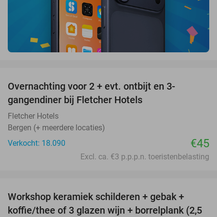
favorite_border
Overnachting voor 2 + evt. ontbijt en 3-
gangendiner bij Fletcher Hotels
Fletcher Hotels
Bergen (+ meerdere locaties)
€45
Verkocht: 18.090
Excl. ca. €3 p.p.p.n. toeristenbelasting
favorite_border
Workshop keramiek schilderen + gebak +
25%
koffie/thee of 3 glazen wijn + borrelplank (2,5