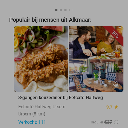
Populair bij mensen uit Alkmaar:
30%
favorite_border
3-gangen keuzediner bij Eetcafé Halfweg
Eetcafé Halfweg Ursem
9.7
star
Ursem (8 km)
Verkocht: 111
€37
Regulier