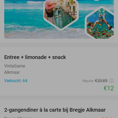
favorite_border
Entree + limonade + snack
42%
VintaGame
Alkmaar
Verkocht: 64
€20
,85
Regulier
€12
favorite_border
2-gangendiner à la carte bij Bregje Alkmaar
12%