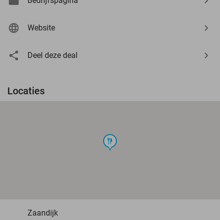
Bedrijfspagina
Website
Deel deze deal
Locaties
food
Zaandijk