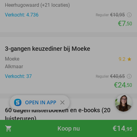
Heerhugowaard (+21 locaties)
Verkocht: 4.736
€10
,95
Regulier
€7
,50
favorite_border
3-gangen keuzediner bij Moeke
40%
Moeke
9.2
star
Alkmaar
Verkocht: 37
€40
,65
Regulier
€24
,50
favorite_border
close
OPEN IN APP
100%
60 dagen luisterboeken en e-books (20
luisteruren)
€14
shopping_cart
Koop nu
Nextory
,95
Amsterdam