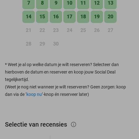
7
8
9
10
11
12
13
14
15
16
17
18
19
20
21
22
23
24
25
26
27
28
29
30
*
Weet je al op welke datum je wilt reserveren? Selecteer dan
hierboven de datum en reserveer en koop jouw Social Deal
tegelijkertijd.
(Weet je nog niet wanneer je wilt reserveren? Geen zorgen: koop
dan via de ‘
koop nu
’-knop én reserveer later)
Selectie van recensies
info_outlined