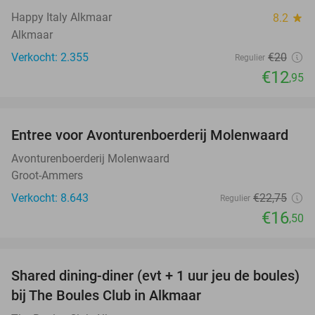
Happy Italy Alkmaar
8.2
star
Alkmaar
Verkocht: 2.355
€20
Regulier
€12
,95
favorite_border
Entree voor Avonturenboerderij Molenwaard
27%
Avonturenboerderij Molenwaard
Groot-Ammers
Verkocht: 8.643
€22
,75
Regulier
€16
,50
favorite_border
Shared dining-diner (evt + 1 uur jeu de boules)
29%
bij The Boules Club in Alkmaar