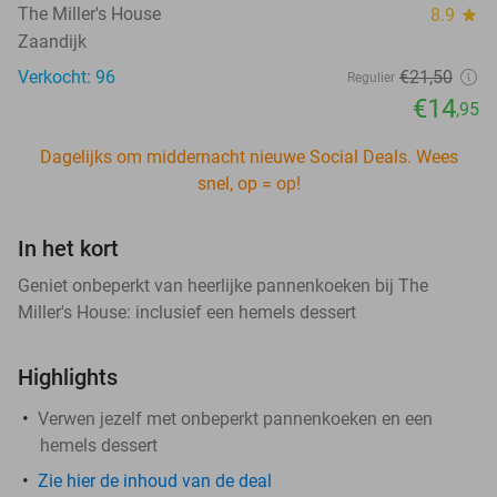
The Miller's House
8.9
star
Zaandijk
Verkocht: 96
€21
,50
Regulier
€14
,95
Dagelijks om middernacht nieuwe Social Deals. Wees
snel, op = op!
In het kort
Geniet onbeperkt van heerlijke pannenkoeken bij The
Miller's House: inclusief een hemels dessert
Highlights
Verwen jezelf met onbeperkt pannenkoeken en een
hemels dessert
Zie hier de inhoud van de deal