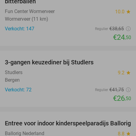
bitterballen
Fun Center Wormerveer
10.0
star
Wormerveer (11 km)
Verkocht: 147
€38
,65
Regulier
€24
,50
favorite_border
3-gangen keuzediner bij Studlers
37%
Studlers
9.2
star
Bergen
Verkocht: 72
€41
,75
Regulier
€26
,50
favorite_border
Entree voor indoor kinderspeelparadijs Ballorig
32%
Ballorig Nederland
8.8
star