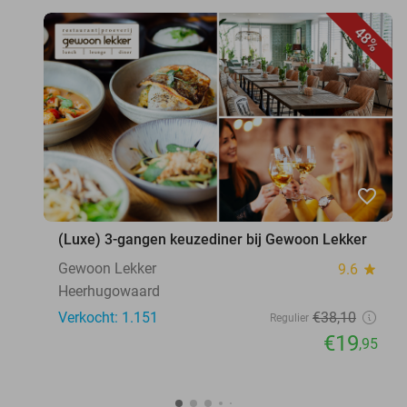
48%
favorite_border
(Luxe) 3-gangen keuzediner bij Gewoon Lekker
Gewoon Lekker
9.6
star
Heerhugowaard
Verkocht: 1.151
€38
,10
Regulier
€19
,95