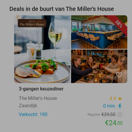
Deals in de buurt van The Miller's House
38%
favorite_border
3-gangen keuzediner
The Miller's House
8.9
star
Zaandijk
0 min.
directions_walk
Verkocht: 190
€39
,50
Regulier
€24
,50