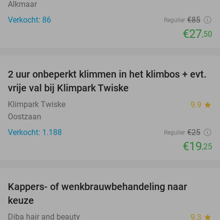
Alkmaar
Verkocht: 86
€85
Regulier
€27
,50
favorite_border
2 uur onbeperkt klimmen in het klimbos + evt.
23%
vrije val bij Klimpark Twiske
Klimpark Twiske
9.9
star
Oostzaan
Verkocht: 1.188
€25
Regulier
€19
,25
favorite_border
Kappers- of wenkbrauwbehandeling naar
57%
keuze
Diba hair and beauty
9.3
star