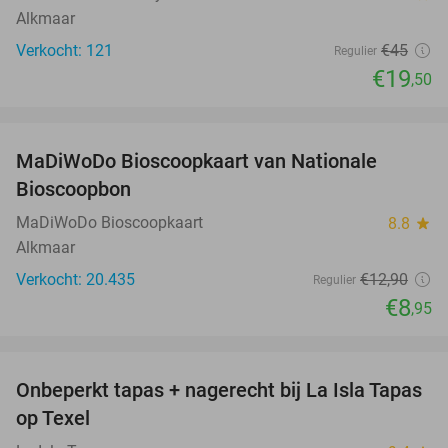
Alkmaar
Verkocht: 121
€45
Regulier
€19
,50
favorite_border
MaDiWoDo Bioscoopkaart van Nationale
31%
Bioscoopbon
MaDiWoDo Bioscoopkaart
8.8
star
Alkmaar
Verkocht: 20.435
€12
,90
Regulier
€8
,95
favorite_border
Onbeperkt tapas + nagerecht bij La Isla Tapas
26%
op Texel