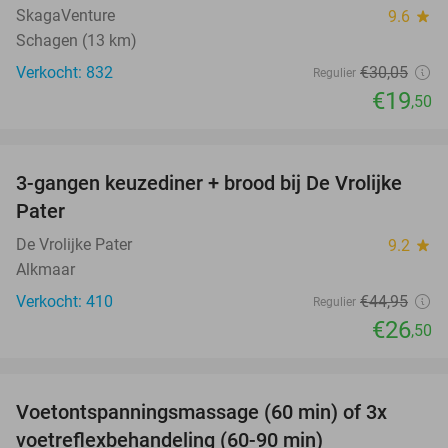
SkagaVenture
9.6
star
Schagen (13 km)
Verkocht: 832
€30
,05
Regulier
€19
,50
favorite_border
3-gangen keuzediner + brood bij De Vrolijke
41%
Pater
De Vrolijke Pater
9.2
star
Alkmaar
Verkocht: 410
€44
,95
Regulier
€26
,50
favorite_border
Voetontspanningsmassage (60 min) of 3x
45%
SOLD
voetreflexbehandeling (60-90 min)
OUT