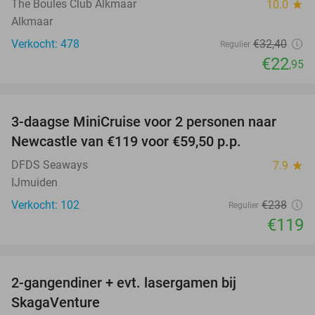
The Boules Club Alkmaar
10.0
star
Alkmaar
Verkocht: 478
€32
,40
Regulier
€22
,95
favorite_border
3-daagse MiniCruise voor 2 personen naar
50%
Newcastle van €119 voor €59,50 p.p.
DFDS Seaways
7.9
star
IJmuiden
Verkocht: 102
€238
Regulier
€119
favorite_border
2-gangendiner + evt. lasergamen bij
35%
SkagaVenture