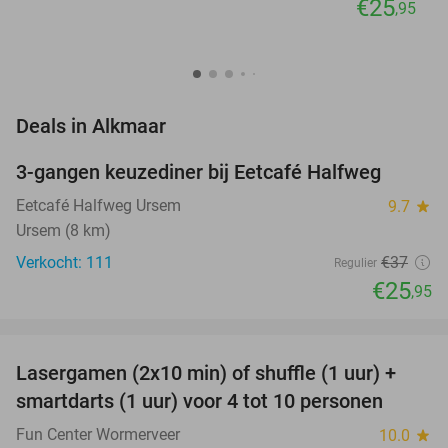
€25
,95
favorite_border
Deals in Alkmaar
3-gangen keuzediner bij Eetcafé Halfweg
30%
Eetcafé Halfweg Ursem
9.7
star
Ursem (8 km)
Verkocht: 111
€37
Regulier
€25
,95
favorite_border
Lasergamen (2x10 min) of shuffle (1 uur) +
36%
NEW
smartdarts (1 uur) voor 4 tot 10 personen
TODAY
Fun Center Wormerveer
10.0
star