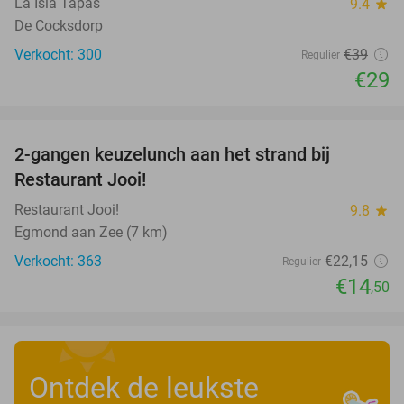
La Isla Tapas
9.4
star
De Cocksdorp
Verkocht: 300
€39
Regulier
€29
favorite_border
2-gangen keuzelunch aan het strand bij
35%
Restaurant Jooi!
Restaurant Jooi!
9.8
star
Egmond aan Zee (7 km)
Verkocht: 363
€22
,15
Regulier
€14
,50
Ontdek de leukste