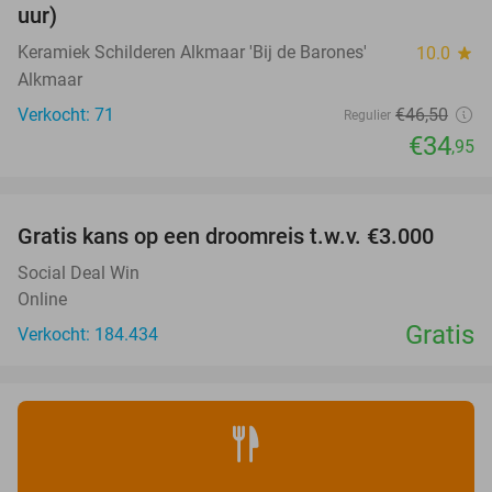
uur)
Keramiek Schilderen Alkmaar 'Bij de Barones'
10.0
star
Alkmaar
Verkocht: 71
€46
,50
Regulier
€34
,95
favorite_border
Gratis kans op een droomreis t.w.v. €3.000
Social Deal Win
Online
Gratis
Verkocht: 184.434