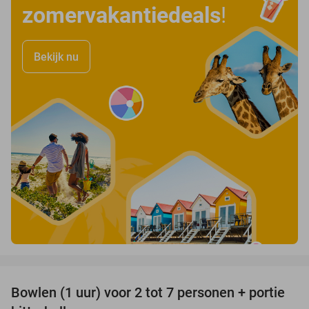
zomervakantiedeals
!
Bekijk nu
favorite_border
Bowlen (1 uur) voor 2 tot 7 personen + portie
37%