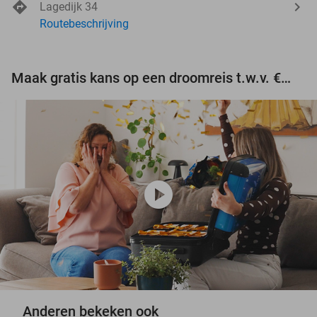
Lagedijk 34
Routebeschrijving
Maak gratis kans op een droomreis t.w.v. €3.000!
play_circle
Anderen bekeken ook