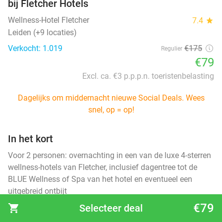
bij Fletcher Hotels
Wellness-Hotel Fletcher
7.4
star
Leiden (+9 locaties)
Verkocht: 1.019
€175
Regulier
€79
Excl. ca. €3 p.p.p.n. toeristenbelasting
Dagelijks om middernacht nieuwe Social Deals. Wees
snel, op = op!
In het kort
Voor 2 personen: overnachting in een van de luxe 4-sterren
wellness-hotels van Fletcher, inclusief dagentree tot de
BLUE Wellness of Spa van het hotel en eventueel een
uitgebreid ontbijt
€79
shopping_cart
Selecteer deal
Selecteer jouw deal