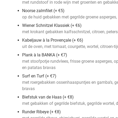
met rundstoof in rode wijn met groenten en gebakken
Noorse zalmfilet (+ €5)
op de huid gebakken met gegrilde groene asperges, 
Wiener Schnitzel Klassiek (+ €6)
met krokant gebakken kalfsschnitzel, citroen, peterse
Kabeljauw à la Provençale (+ €6)
uit de oven, met tomaat, courgette, wortel, citroen-ti
Plank à la BANKA (+ €7)
met stoofpotje rundvlees, frisse groene asperges, o
en patatas bravas
Surf en Turf (+ €7)
met roergebakken ossenhaaspuntjes en gamba’s, ge
bravas
Biefstuk van de Haas (+ €8)
met gebakken of gegrilde biefstuk, gegrilde wortel, 
Runder Ribeye (+ €8)