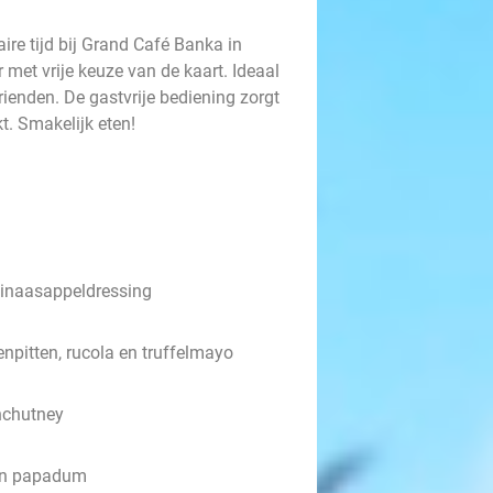
aire tijd bij Grand Café Banka in
r met vrije keuze van de kaart. Ideaal
rienden. De gastvrije bediening zorgt
t. Smakelijk eten!
sinaasappeldressing
pitten, rucola en truffelmayo
nchutney
 en papadum