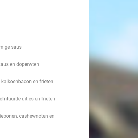
omige saus
saus en doperwten
, kalkoenbacon en frieten
frituurde uitjes en frieten
erziebonen, cashewnoten en