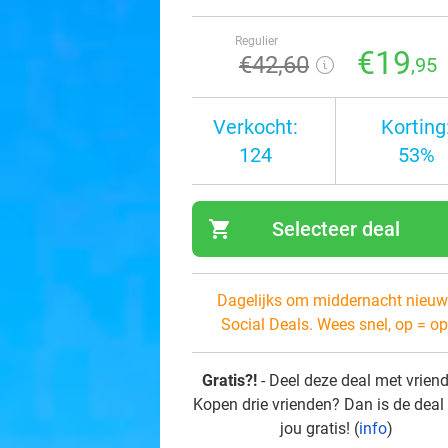
Regulier
€19
€42
,60
,95
Verkocht:
Korting
124
53%
shopping_cart
Selecteer deal
navi
Dagelijks om middernacht nieuw
Social Deals. Wees snel, op = op
Gratis?!
- Deel deze deal met vrien
Kopen drie vrienden? Dan is de deal
jou gratis! (
info
)