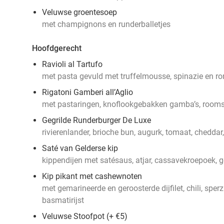
Veluwse groentesoep
met champignons en runderballetjes
Hoofdgerecht
Ravioli al Tartufo
met pasta gevuld met truffelmousse, spinazie en r
Rigatoni Gamberi all’Aglio
met pastaringen, knoflookgebakken gamba’s, room
Gegrilde Runderburger De Luxe
rivierenlander, brioche bun, augurk, tomaat, cheddar
Saté van Gelderse kip
kippendijen met satésaus, atjar, cassavekroepoek, ge
Kip pikant met cashewnoten
met gemarineerde en geroosterde dijfilet, chili, sp
basmatirijst
Veluwse Stoofpot (+ €5)