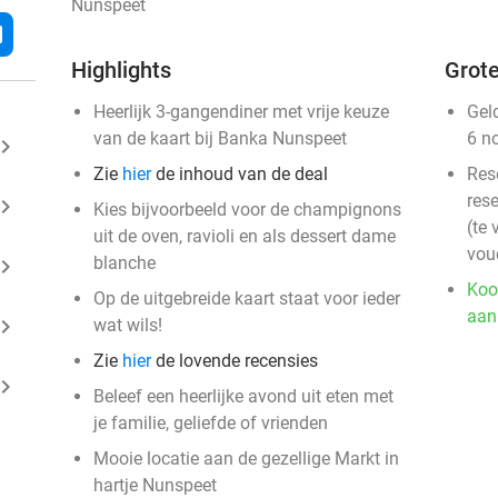
Nunspeet
l
Highlights
Grote
Heerlijk 3-gangendiner met vrije keuze
Gel
van de kaart bij Banka Nunspeet
6 n
ard_arrow_right
Zie
hier
de inhoud van de deal
Res
rese
ard_arrow_right
Kies bijvoorbeeld voor de champignons
(te 
uit de oven, ravioli en als dessert dame
vou
blanche
ard_arrow_right
Koo
Op de uitgebreide kaart staat voor ieder
aan
ard_arrow_right
wat wils!
Zie
hier
de lovende recensies
ard_arrow_right
Beleef een heerlijke avond uit eten met
je familie, geliefde of vrienden
Mooie locatie aan de gezellige Markt in
hartje Nunspeet