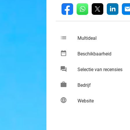
whatsapp
linkedin
fb
mai
list
keybo
Multideal
date_range
keybo
Beschikbaarheid
chat
keybo
Selectie van recensies
work
keybo
Bedrijf
language
keybo
Website