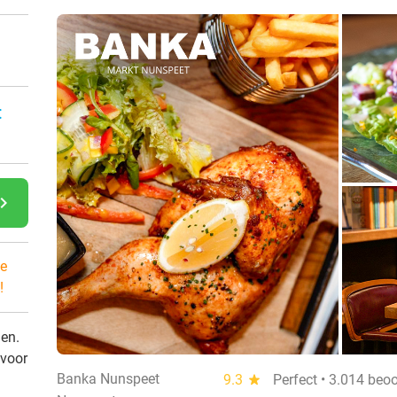
:
gate_next
e
!
den.
 voor
Banka Nunspeet
9.3
star
Perfect • 3.014 beo