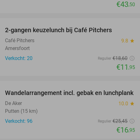
€43
,50
favorite_border
2-gangen keuzelunch bij Café Pitchers
36%
Café Pitchers
9.8
star
Amersfoort
Verkocht: 20
€18
,60
Regulier
€11
,95
favorite_border
Wandelarrangement incl. gebak en lunchplank
33%
De Aker
10.0
star
Putten (15 km)
Verkocht: 96
€25
,45
Regulier
€16
,95