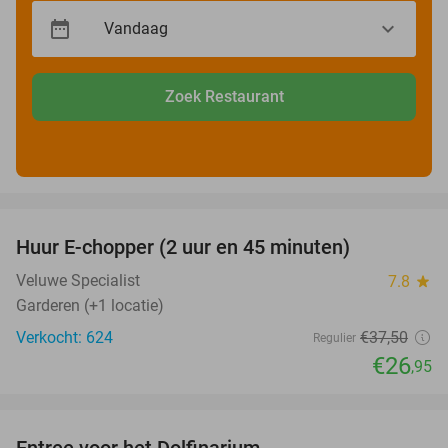
Zoek Restaurant
favorite_border
Huur E-chopper (2 uur en 45 minuten)
28%
Veluwe Specialist
7.8
star
Garderen (+1 locatie)
Verkocht: 624
€37
,50
Regulier
€26
,95
favorite_border