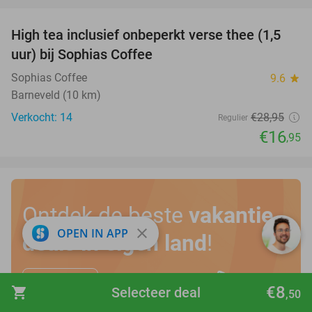
favorite_border
High tea inclusief onbeperkt verse thee (1,5
41%
uur) bij Sophias Coffee
Sophias Coffee
9.6
star
Barneveld (10 km)
Verkocht: 14
€28
,95
Regulier
€16
,95
Ontdek de beste
vakantie
close
OPEN IN APP
deals in eigen land
!
Bekijk hier
€8
shopping_cart
Selecteer deal
,50