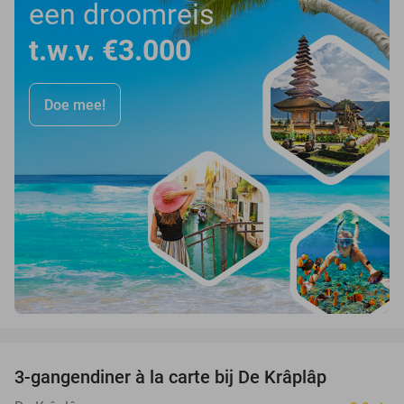
een droomreis
t.w.v. €3.000
Doe mee!
favorite_border
3-gangendiner à la carte bij De Krâplâp
23%