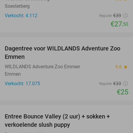
Soesterberg
Verkocht: 4.112
€39
Regulier
€27
,50
favorite_border
Dagentree voor WILDLANDS Adventure Zoo
24%
Emmen
WILDLANDS Adventure Zoo Emmen
9.6
star
Emmen
Verkocht: 17.075
€33
Regulier
€25
favorite_border
Entree Bounce Valley (2 uur) + sokken +
46%
verkoelende slush puppy