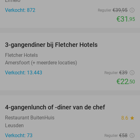
Ermelo
Verkocht: 872
€39
,95
Regulier
€31
,95
favorite_border
3-gangendiner bij Fletcher Hotels
42%
Fletcher Hotels
Amersfoort (+ meerdere locaties)
Verkocht: 13.443
€39
Regulier
€22
,50
favorite_border
4-gangenlunch of -diner van de chef
25%
Restaurant BuitenHuis
8.6
star
Leusden
Verkocht: 73
€58
Regulier