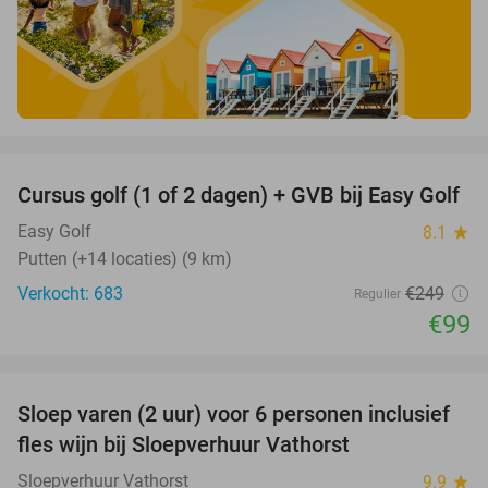
favorite_border
Cursus golf (1 of 2 dagen) + GVB bij Easy Golf
60%
Easy Golf
8.1
star
Putten (+14 locaties) (9 km)
Verkocht: 683
€249
Regulier
€99
favorite_border
Sloep varen (2 uur) voor 6 personen inclusief
41%
fles wijn bij Sloepverhuur Vathorst
Sloepverhuur Vathorst
9.9
star