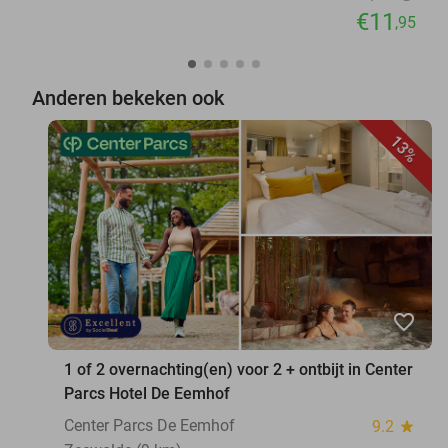
€11
,95
Anderen bekeken ook
13%
favorite_border
1 of 2 overnachting(en) voor 2 + ontbijt in Center
Parcs Hotel De Eemhof
Center Parcs De Eemhof
9.2
star