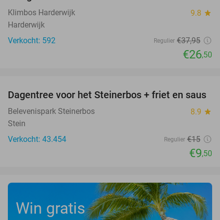
Klimbos Harderwijk
9.8
star
Harderwijk
Verkocht: 592
€37
,95
Regulier
€26
,50
favorite_border
Dagentree voor het Steinerbos + friet en saus
37%
Belevenispark Steinerbos
8.9
star
Stein
Verkocht: 43.454
€15
Regulier
€9
,50
Win gratis