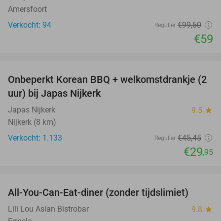
Amersfoort
Verkocht: 94
€99
,50
Regulier
€59
favorite_border
Onbeperkt Korean BBQ + welkomstdrankje (2
34%
uur) bij Japas Nijkerk
Japas Nijkerk
9.5
star
Nijkerk (8 km)
Verkocht: 1.133
€45
,45
Regulier
€29
,95
favorite_border
All-You-Can-Eat-diner (zonder tijdslimiet)
20%
Lili Lou Asian Bistrobar
9.8
star