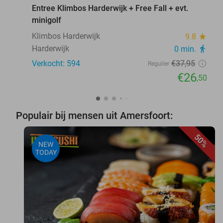
Entree Klimbos Harderwijk + Free Fall + evt.
minigolf
Klimbos Harderwijk
9.8
star
Harderwijk
0 min.
directions_walk
Verkocht: 594
€37
,95
Regulier
€26
,50
Populair bij mensen uit Amersfoort:
50%
NEW
TODAY