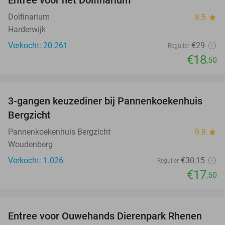
Entree voor het Dolfinarium
36%
Dolfinarium
8.5
star
Harderwijk
Verkocht: 20.261
€29
Regulier
€18
,50
favorite_border
3-gangen keuzediner bij Pannenkoekenhuis
42%
Bergzicht
Pannenkoekenhuis Bergzicht
9.8
star
Woudenberg
Verkocht: 1.026
€30
,15
Regulier
€17
,50
favorite_border
Entree voor Ouwehands Dierenpark Rhenen
19%