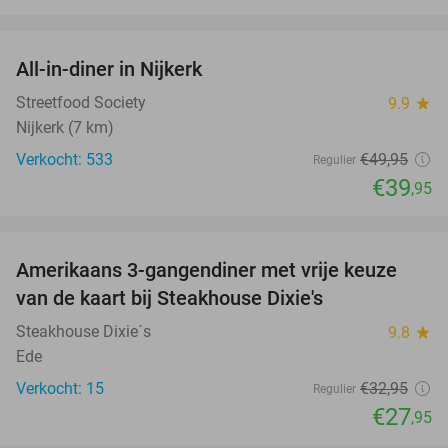
favorite_border
All-in-diner in Nijkerk
20%
Streetfood Society
9.9
star
Nijkerk (7 km)
Verkocht: 533
€49
,95
Regulier
€39
,95
favorite_border
Amerikaans 3-gangendiner met vrije keuze
15%
NEW
van de kaart bij Steakhouse Dixie's
TODAY
Steakhouse Dixie´s
9.8
star
Ede
Verkocht: 15
€32
,95
Regulier
€27
,95