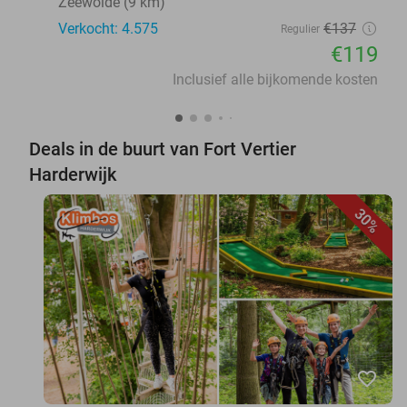
Zeewolde (9 km)
Verkocht: 4.575
€137
Regulier
€119
Inclusief alle bijkomende kosten
Deals in de buurt van Fort Vertier
Harderwijk
30%
favorite_border