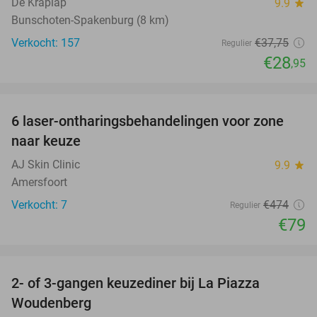
De Krâplâp
9.9
star
Bunschoten-Spakenburg (8 km)
Verkocht: 157
€37
,75
Regulier
€28
,95
favorite_border
6 laser-ontharingsbehandelingen voor zone
83%
naar keuze
AJ Skin Clinic
9.9
star
Amersfoort
Verkocht: 7
€474
Regulier
€79
favorite_border
2- of 3-gangen keuzediner bij La Piazza
31%
Woudenberg