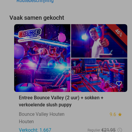
Routebeschrijving
Vaak samen gekocht
46%
favorite_border
Entree Bounce Valley (2 uur) + sokken +
verkoelende slush puppy
Bounce Valley Houten
9.6
star
Houten
Verkocht: 1.667
€21
,95
Regulier