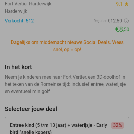
Fort Vertier Harderwijk
9.1
star
Harderwijk
Verkocht: 512
€12
,50
Regulier
€8
,50
Dagelijks om middernacht nieuwe Social Deals. Wees
snel, op = op!
In het kort
Neem je kinderen mee naar Fort Vertier, een 3D-doolhof in
het teken van de Romeinse tijd: inclusief entree, waterijsje
en eventueel minigolf
Selecteer jouw deal
Entree kind (5 t/m 13 jaar) + waterijsje - Early
32%
bird (snelle kopers)