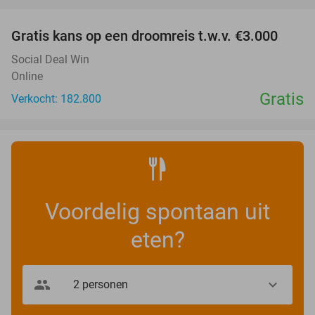
favorite_border
Gratis kans op een droomreis t.w.v. €3.000
Social Deal Win
Online
Gratis
Verkocht: 182.800
Voordelig spontaan uit
eten?