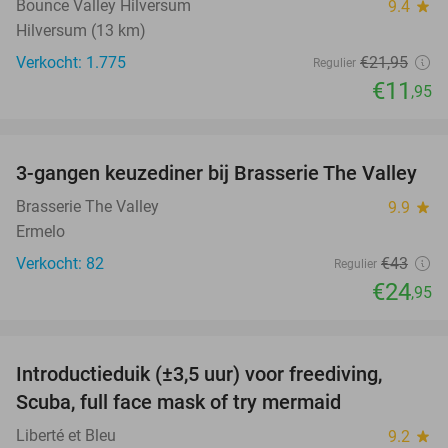
Bounce Valley Hilversum
9.4
star
Hilversum (13 km)
Verkocht: 1.775
€21
,95
Regulier
€11
,95
favorite_border
3-gangen keuzediner bij Brasserie The Valley
42%
Brasserie The Valley
9.9
star
Ermelo
Verkocht: 82
€43
Regulier
€24
,95
favorite_border
Introductieduik (±3,5 uur) voor freediving,
73%
Scuba, full face mask of try mermaid
Liberté et Bleu
9.2
star