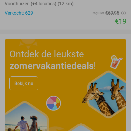
Voorthuizen (+4 locaties) (12 km)
Verkocht: 629
€69
,95
Regulier
€19
Ontdek de leukste
zomervakantiedeals
!
Bekijk nu