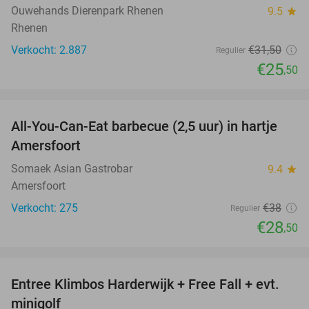
Ouwehands Dierenpark Rhenen
9.5
star
Rhenen
Verkocht: 2.887
€31
,50
Regulier
€25
,50
favorite_border
All-You-Can-Eat barbecue (2,5 uur) in hartje
25%
Amersfoort
Somaek Asian Gastrobar
9.4
star
Amersfoort
Verkocht: 275
€38
Regulier
€28
,50
favorite_border
Entree Klimbos Harderwijk + Free Fall + evt.
30%
minigolf