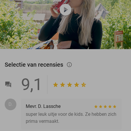
play_circle
Selectie van recensies
info_outlined
9,1
D.
Mevr. D. Lassche
super leuk uitje voor de kids. Ze hebben zich
prima vermaakt.