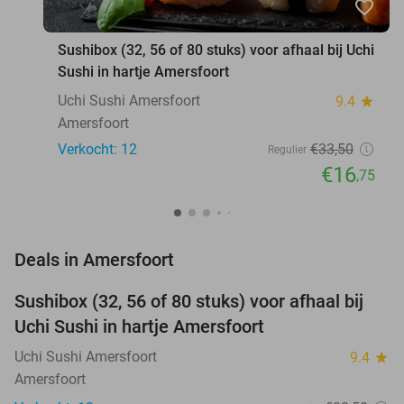
favorite_border
Sushibox (32, 56 of 80 stuks) voor afhaal bij Uchi
Sushi in hartje Amersfoort
Uchi Sushi Amersfoort
9.4
star
Amersfoort
Verkocht: 12
€33
,50
Regulier
€16
,75
favorite_border
Deals in Amersfoort
Sushibox (32, 56 of 80 stuks) voor afhaal bij
50%
NEW
Uchi Sushi in hartje Amersfoort
TODAY
Uchi Sushi Amersfoort
9.4
star
Amersfoort