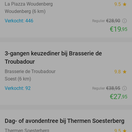
La Piazza Woudenberg
9.5
star
Woudenberg (6 km)
Verkocht: 446
€28
,90
Regulier
€19
,95
favorite_border
3-gangen keuzediner bij Brasserie de
28%
Troubadour
Brasserie de Troubadour
9.8
star
Soest (6 km)
Verkocht: 92
€38
,95
Regulier
€27
,95
favorite_border
Dag- of avondentree bij Thermen Soesterberg
29%
Thermen Soesterberg
9.5
star