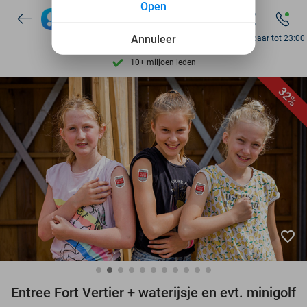
Open
7 dagen per week beschikbaar
Annuleer
Bereikbaar tot 23:00
10+ miljoen leden
9,4
op basis van
205.886 reviews
Ontdek 15.000+ deals
32%
7 dagen per week beschikbaar
10+ miljoen leden
favorite_border
Entree Fort Vertier + waterijsje en evt. minigolf