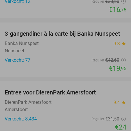
Verkocht: 12
€33
,50
Regulier
€16
,75
favorite_border
3-gangendiner à la carte bij Banka Nunspeet
53%
NEW
TODAY
Banka Nunspeet
9.3
star
Nunspeet
Verkocht: 77
€42
,60
Regulier
€19
,95
favorite_border
Entree voor DierenPark Amersfoort
24%
DierenPark Amersfoort
9.4
star
Amersfoort
Verkocht: 8.434
€31
,50
Regulier
€24