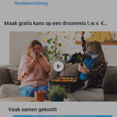
Routebeschrijving
Maak gratis kans op een droomreis t.w.v. €3.000!
play_circle
Vaak samen gekocht