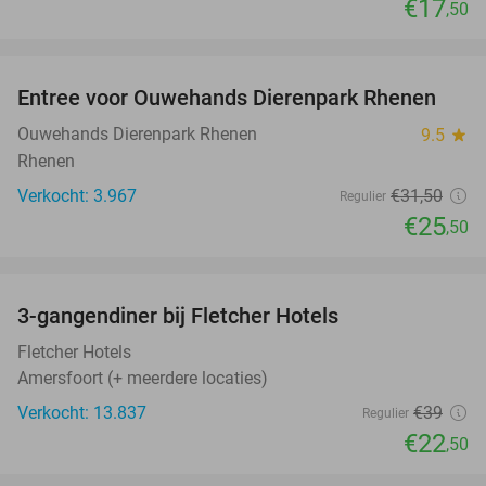
€17
,50
favorite_border
Entree voor Ouwehands Dierenpark Rhenen
19%
Ouwehands Dierenpark Rhenen
9.5
star
Rhenen
Verkocht: 3.967
€31
,50
Regulier
€25
,50
favorite_border
3-gangendiner bij Fletcher Hotels
42%
Fletcher Hotels
Amersfoort (+ meerdere locaties)
Verkocht: 13.837
€39
Regulier
€22
,50