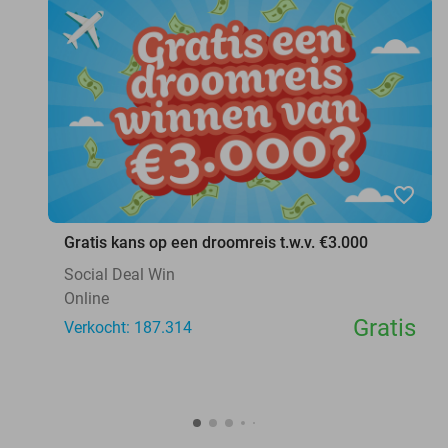
favorite_border
Gratis kans op een droomreis t.w.v. €3.000
Social Deal Win
Online
Gratis
Verkocht: 187.314