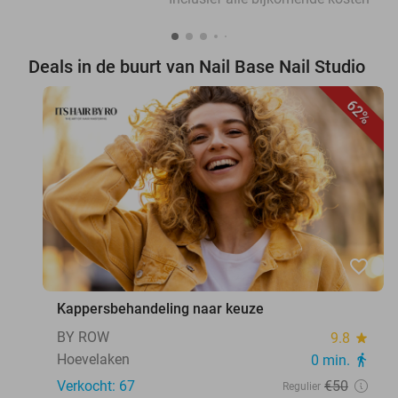
Deals in de buurt van Nail Base Nail Studio
62%
favorite_border
Kappersbehandeling naar keuze
BY ROW
9.8
star
Hoevelaken
0 min.
directions_walk
Verkocht: 67
€50
Regulier