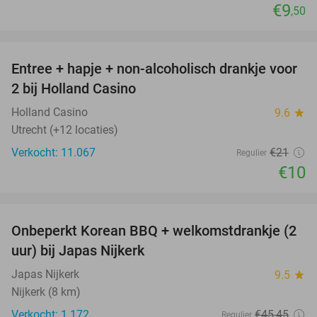
€9
,50
favorite_border
Entree + hapje + non-alcoholisch drankje voor
52%
2 bij Holland Casino
Holland Casino
9.6
star
Utrecht (+12 locaties)
Verkocht: 11.067
€21
Regulier
€10
favorite_border
Onbeperkt Korean BBQ + welkomstdrankje (2
34%
uur) bij Japas Nijkerk
Japas Nijkerk
9.5
star
Nijkerk (8 km)
Verkocht: 1.172
€45
,45
Regulier