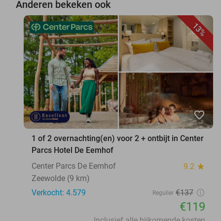
Anderen bekeken ook
13%
favorite_border
1 of 2 overnachting(en) voor 2 + ontbijt in Center
Parcs Hotel De Eemhof
Center Parcs De Eemhof
9.2
star
Zeewolde (9 km)
Verkocht: 4.579
€137
Regulier
€119
Inclusief alle bijkomende kosten