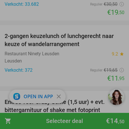
Verkocht: 33.682
€30
,50
Regulier
€19
,50
favorite_border
2-gangen keuzelunch of lunchgerecht naar
39%
keuze of wandelarrangement
Restaurant Ninety Leusden
9.2
star
Leusden
Verkocht: 372
€19
,65
Regulier
€11
,95
favorite_border
close
OPEN IN APP
Entree voor Crazy Selfie (1,5 uur) + evt.
25%
bittergarnituur of shake met fotoprint
€14
Crazy Selfie
9.9
star
shopping_cart
Selecteer deal
,50
Soest