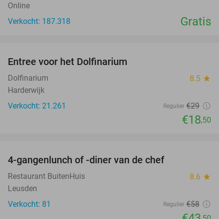
Online
Gratis
Verkocht: 187.318
favorite_border
Entree voor het Dolfinarium
36%
Dolfinarium
8.5
star
Harderwijk
Verkocht: 21.261
€29
Regulier
€18
,50
favorite_border
4-gangenlunch of -diner van de chef
25%
Restaurant BuitenHuis
8.6
star
Leusden
Verkocht: 81
€58
Regulier
€43
,50