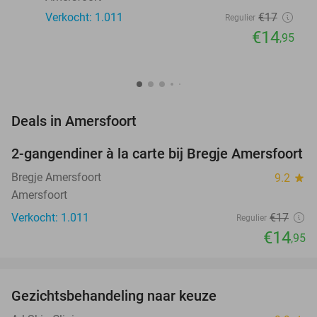
Verkocht: 1.011
€17
Regulier
€14
,95
favorite_border
Deals in Amersfoort
2-gangendiner à la carte bij Bregje Amersfoort
12%
Bregje Amersfoort
9.2
star
Amersfoort
Verkocht: 1.011
€17
Regulier
€14
,95
favorite_border
Gezichtsbehandeling naar keuze
73%
NEW