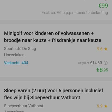
€99
Excl. ca. €6 p.p.p.n. toeristenbelasting
favorite_border
Minigolf voor kinderen of volwassenen +
39%
broodje naar keuze + frisdrankje naar keuze
Sportcafé De Slag
9.6
star
Hoevelaken
Verkocht: 404
€14
,60
Regulier
€8
,95
favorite_border
Sloep varen (2 uur) voor 6 personen inclusief
41%
fles wijn bij Sloepverhuur Vathorst
Sloepverhuur Vathorst
9.9
star