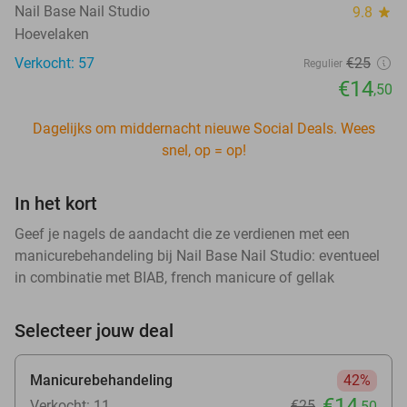
Nail Base Nail Studio
9.8
star
Hoevelaken
Verkocht: 57
€25
Regulier
€14
,50
Dagelijks om middernacht nieuwe Social Deals. Wees
snel, op = op!
In het kort
Geef je nagels de aandacht die ze verdienen met een
manicurebehandeling bij Nail Base Nail Studio: eventueel
in combinatie met BIAB, french manicure of gellak
Selecteer jouw deal
Manicurebehandeling
42%
€14
Verkocht: 11
€25
,50