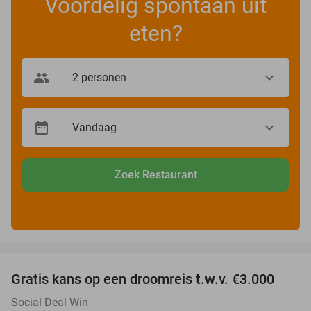
Voordelig spontaan uit
eten?
Zoek Restaurant
favorite_border
Gratis kans op een droomreis t.w.v. €3.000
Social Deal Win