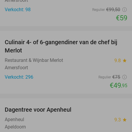
Amersfoort
Verkocht: 98
€99
,50
Regulier
€59
favorite_border
Culinair 4- of 6-gangendiner van de chef bij
33%
Merlot
Restaurant & Wijnbar Merlot
9.8
star
Amersfoort
Verkocht: 296
€75
Regulier
€49
,95
favorite_border
Dagentree voor Apenheul
36%
Apenheul
9.3
star
Apeldoorn