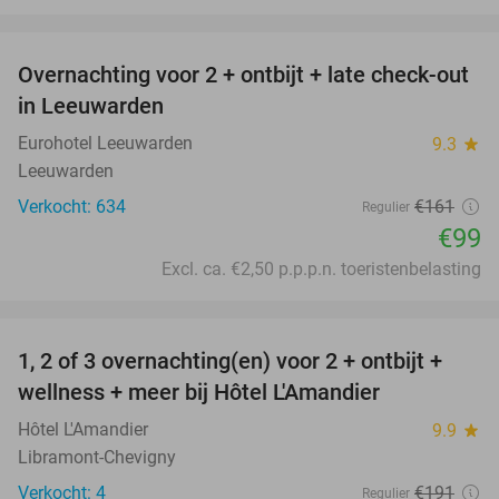
favorite_border
Overnachting voor 2 + ontbijt + late check-out
39%
in Leeuwarden
Eurohotel Leeuwarden
9.3
star
Leeuwarden
Verkocht: 634
€161
Regulier
€99
Excl. ca. €2,50 p.p.p.n. toeristenbelasting
favorite_border
1, 2 of 3 overnachting(en) voor 2 + ontbijt +
32%
NEW
wellness + meer bij Hôtel L'Amandier
TODAY
Hôtel L'Amandier
9.9
star
Libramont-Chevigny
Verkocht: 4
€191
Regulier