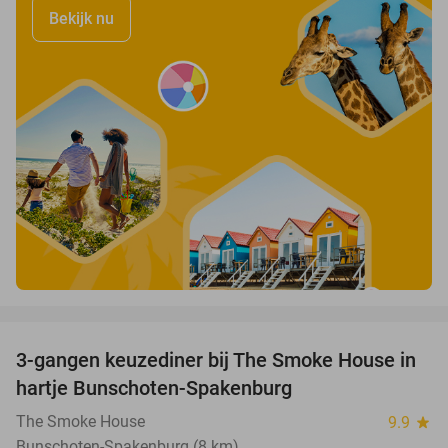
Bekijk nu
favorite_border
3-gangen keuzediner bij The Smoke House in
37%
hartje Bunschoten-Spakenburg
The Smoke House
9.9
star
Bunschoten-Spakenburg (8 km)