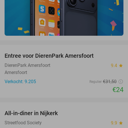
favorite_border
Entree voor DierenPark Amersfoort
24%
DierenPark Amersfoort
9.4
star
Amersfoort
Verkocht: 9.205
€31
,50
Regulier
€24
favorite_border
All-in-diner in Nijkerk
20%
Streetfood Society
9.9
star