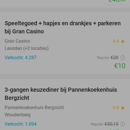
favorite_border
Speeltegoed + hapjes en drankjes + parkeren
50%
bij Gran Casino
Gran Casino
9.4
star
Leusden (+2 locaties)
Verkocht: 4.287
€20
Regulier
€10
favorite_border
3-gangen keuzediner bij Pannenkoekenhuis
42%
Bergzicht
Pannenkoekenhuis Bergzicht
9.8
star
Woudenberg
Verkocht: 1.094
€30
,15
Regulier