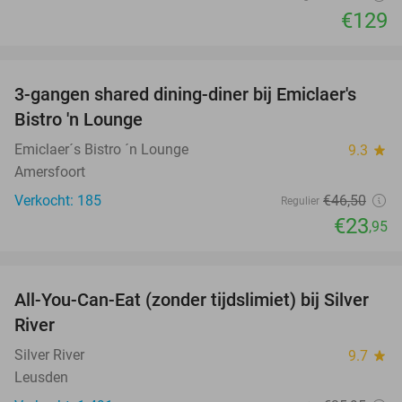
€129
favorite_border
3-gangen shared dining-diner bij Emiclaer's
48%
Bistro 'n Lounge
Emiclaer´s Bistro ´n Lounge
9.3
star
Amersfoort
Verkocht: 185
€46
,50
Regulier
€23
,95
favorite_border
All-You-Can-Eat (zonder tijdslimiet) bij Silver
19%
River
Silver River
9.7
star
Leusden