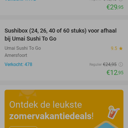
€29
,95
favorite_border
Sushibox (24, 26, 40 of 60 stuks) voor afhaal
48%
bij Umai Sushi To Go
Umai Sushi To Go
9.5
star
Amersfoort
Verkocht: 478
€24
,95
Regulier
€12
,95
Ontdek de leukste
zomervakantiedeals
!