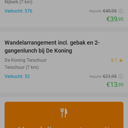
Nijkerk (7 km)
Verkocht: 576
€49
,95
Regulier
€39
,95
favorite_border
Wandelarrangement incl. gebak en 2-
36%
gangenlunch bij De Koning
De Koning Terschuur
9.7
star
Terschuur (7 km)
Verkocht: 52
€21
,95
Regulier
€13
,95