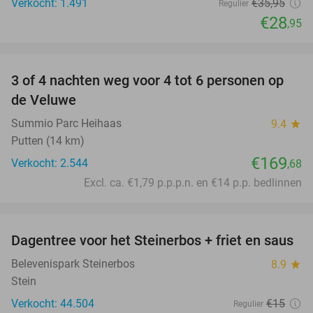
Verkocht: 1.491
€35
,95
Regulier
€28
,95
favorite_border
3 of 4 nachten weg voor 4 tot 6 personen op
de Veluwe
Summio Parc Heihaas
9.4
star
Putten (14 km)
€169
Verkocht: 2.544
,68
Excl. ca. €1,79 p.p.p.n. en €14 p.p. bedlinnen
favorite_border
Dagentree voor het Steinerbos + friet en saus
37%
Belevenispark Steinerbos
8.9
star
Stein
Verkocht: 44.504
€15
Regulier