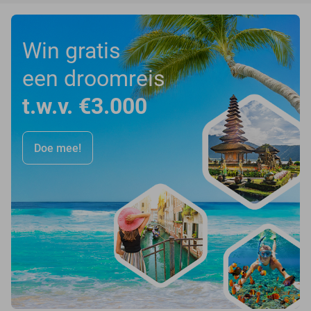
Win gratis
een droomreis
t.w.v. €3.000
Doe mee!