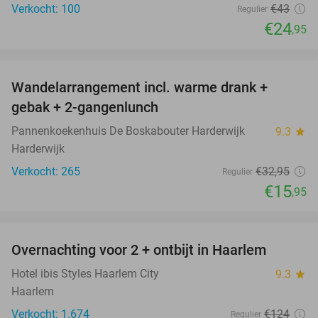
Verkocht: 100
€43
Regulier
€24
,95
favorite_border
Wandelarrangement incl. warme drank +
52%
gebak + 2-gangenlunch
Pannenkoekenhuis De Boskabouter Harderwijk
9.3
star
Harderwijk
Verkocht: 265
€32
,95
Regulier
€15
,95
favorite_border
Overnachting voor 2 + ontbijt in Haarlem
20%
Hotel ibis Styles Haarlem City
9.3
star
Haarlem
Verkocht: 1.674
€124
Regulier