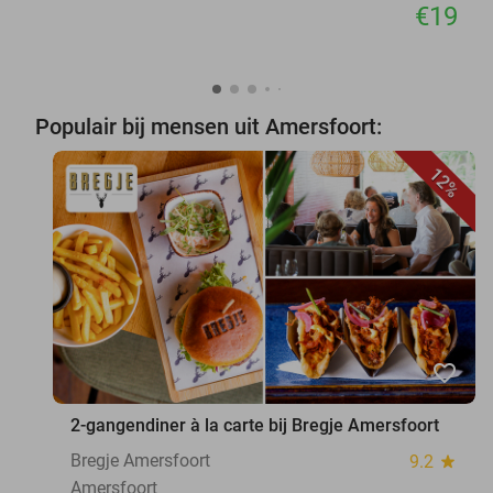
€19
Populair bij mensen uit Amersfoort:
12%
favorite_border
2-gangendiner à la carte bij Bregje Amersfoort
Bregje Amersfoort
9.2
star
Amersfoort