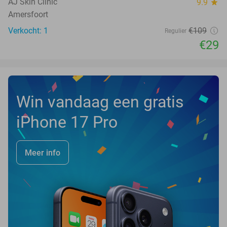
TODAY
AJ Skin Clinic
9.9
star
Amersfoort
Verkocht: 1
€109
Regulier
€29
Win vandaag een gratis
iPhone 17 Pro
Meer info