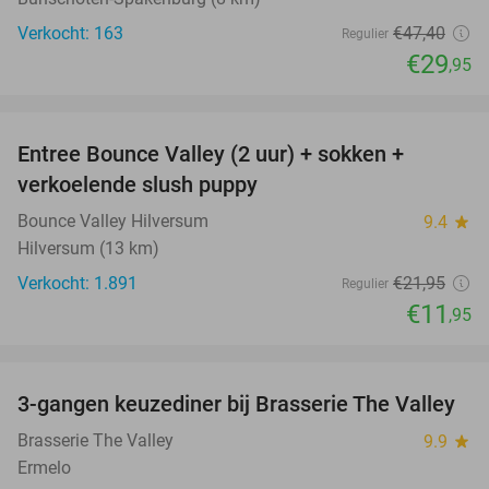
Verkocht: 163
€47
,40
Regulier
€29
,95
favorite_border
Entree Bounce Valley (2 uur) + sokken +
46%
verkoelende slush puppy
Bounce Valley Hilversum
9.4
star
Hilversum (13 km)
Verkocht: 1.891
€21
,95
Regulier
€11
,95
favorite_border
3-gangen keuzediner bij Brasserie The Valley
42%
Brasserie The Valley
9.9
star
Ermelo