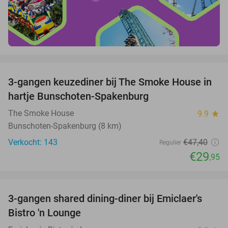
favorite_border
3-gangen keuzediner bij The Smoke House in
37%
hartje Bunschoten-Spakenburg
The Smoke House
9.9
star
Bunschoten-Spakenburg (8 km)
Verkocht: 143
€47
,40
Regulier
€29
,95
favorite_border
3-gangen shared dining-diner bij Emiclaer's
48%
Bistro 'n Lounge