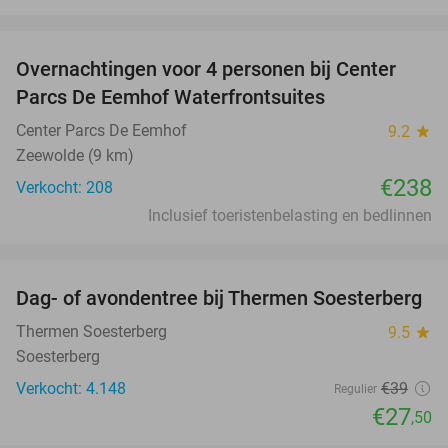
favorite_border
Overnachtingen voor 4 personen bij Center
Parcs De Eemhof Waterfrontsuites
Center Parcs De Eemhof
9.2
star
Zeewolde (9 km)
€238
Verkocht: 208
Inclusief toeristenbelasting en bedlinnen
favorite_border
Dag- of avondentree bij Thermen Soesterberg
29%
Thermen Soesterberg
9.5
star
Soesterberg
Verkocht: 4.148
€39
Regulier
€27
,50