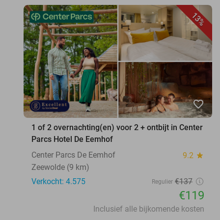
13%
favorite_border
1 of 2 overnachting(en) voor 2 + ontbijt in Center
Parcs Hotel De Eemhof
Center Parcs De Eemhof
9.2
star
Zeewolde (9 km)
Verkocht: 4.575
€137
Regulier
€119
Inclusief alle bijkomende kosten