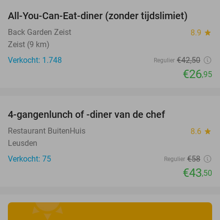
All-You-Can-Eat-diner (zonder tijdslimiet)
37%
Back Garden Zeist
8.9
star
Zeist (9 km)
Verkocht: 1.748
€42
,50
Regulier
€26
,95
favorite_border
4-gangenlunch of -diner van de chef
25%
Restaurant BuitenHuis
8.6
star
Leusden
Verkocht: 75
€58
Regulier
€43
,50