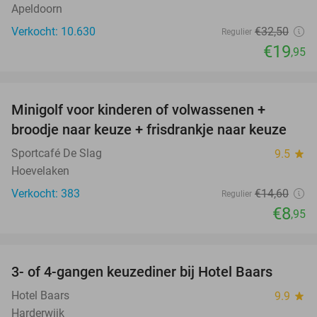
Apeldoorn
Verkocht: 10.630
€32
,50
Regulier
€19
,95
favorite_border
Minigolf voor kinderen of volwassenen +
39%
broodje naar keuze + frisdrankje naar keuze
Sportcafé De Slag
9.5
star
Hoevelaken
Verkocht: 383
€14
,60
Regulier
€8
,95
favorite_border
3- of 4-gangen keuzediner bij Hotel Baars
45%
Hotel Baars
9.9
star
Harderwijk