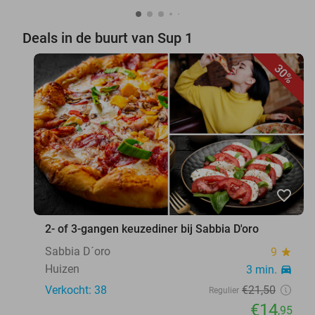
Deals in de buurt van Sup 1
30%
favorite_border
2- of 3-gangen keuzediner bij Sabbia D'oro
Sabbia D´oro
9
star
Huizen
3 min.
directions_car
Verkocht: 38
€21
,50
Regulier
€14
,95