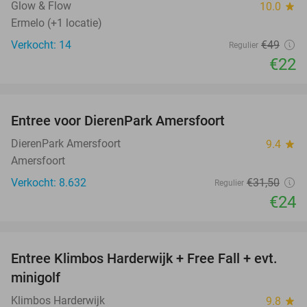
Glow & Flow
10.0
star
Ermelo (+1 locatie)
Verkocht: 14
€49
Regulier
€22
favorite_border
Entree voor DierenPark Amersfoort
24%
DierenPark Amersfoort
9.4
star
Amersfoort
Verkocht: 8.632
€31
,50
Regulier
€24
favorite_border
Entree Klimbos Harderwijk + Free Fall + evt.
30%
minigolf
Klimbos Harderwijk
9.8
star