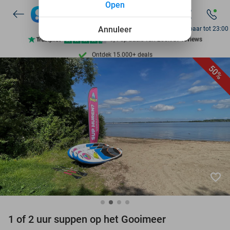
Open
Annuleer
Bereikbaar tot 23:00
Ontdek 15.000+ deals
7 dagen per week beschikbaar
50%
10+ miljoen leden
9,4
op basis van
205.987 reviews
Ontdek 15.000+ deals
7 dagen per week beschikbaar
10+ miljoen leden
favorite_border
1 of 2 uur suppen op het Gooimeer