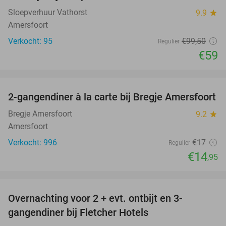
Sloepverhuur Vathorst
9.9
star
Amersfoort
Verkocht: 95
€99
,50
Regulier
€59
favorite_border
2-gangendiner à la carte bij Bregje Amersfoort
12%
Bregje Amersfoort
9.2
star
Amersfoort
Verkocht: 996
€17
Regulier
€14
,95
favorite_border
Overnachting voor 2 + evt. ontbijt en 3-
gangendiner bij Fletcher Hotels