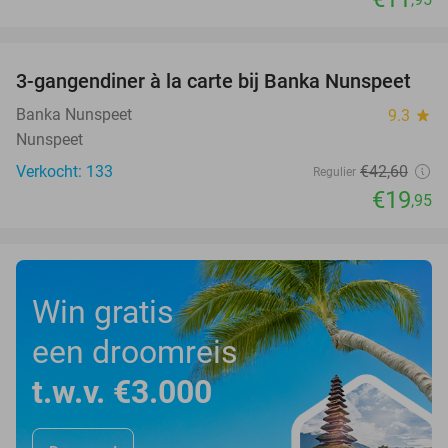
favorite_border
3-gangendiner à la carte bij Banka Nunspeet
53%
Banka Nunspeet
9.3
star
Nunspeet
Verkocht: 133
€42
,60
Regulier
€19
,95
Win gratis
een droomreis
t.w.v. €3.000