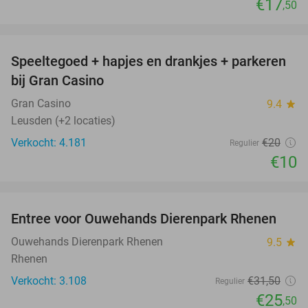
€17
,50
favorite_border
Speeltegoed + hapjes en drankjes + parkeren
50%
bij Gran Casino
Gran Casino
9.4
star
Leusden (+2 locaties)
Verkocht: 4.181
€20
Regulier
€10
favorite_border
Entree voor Ouwehands Dierenpark Rhenen
19%
Ouwehands Dierenpark Rhenen
9.5
star
Rhenen
Verkocht: 3.108
€31
,50
Regulier
€25
,50