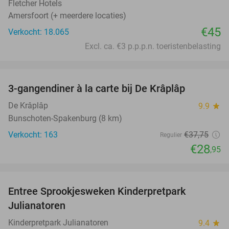
Fletcher Hotels
Amersfoort (+ meerdere locaties)
€45
Verkocht: 18.065
Excl. ca. €3 p.p.p.n. toeristenbelasting
favorite_border
3-gangendiner à la carte bij De Krâplâp
23%
De Krâplâp
9.9
star
Bunschoten-Spakenburg (8 km)
Verkocht: 163
€37
,75
Regulier
€28
,95
favorite_border
Entree Sprookjesweken Kinderpretpark
39%
Julianatoren
Kinderpretpark Julianatoren
9.4
star