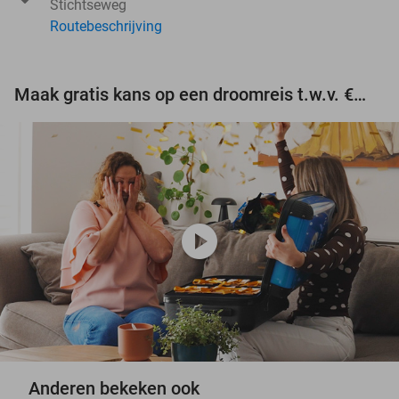
Stichtseweg
Routebeschrijving
Maak gratis kans op een droomreis t.w.v. €3.000!
play_circle
Anderen bekeken ook