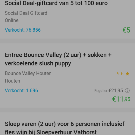
Social Deal-giftcard van 5 tot 100 euro
Social Deal Giftcard
Online
€5
Verkocht: 76.856
favorite_border
Entree Bounce Valley (2 uur) + sokken +
46%
verkoelende slush puppy
Bounce Valley Houten
9.6
star
Houten
Verkocht: 1.696
€21
,95
Regulier
€11
,95
favorite_border
Sloep varen (2 uur) voor 6 personen inclusief
41%
fles wijn bij Sloepverhuur Vathorst