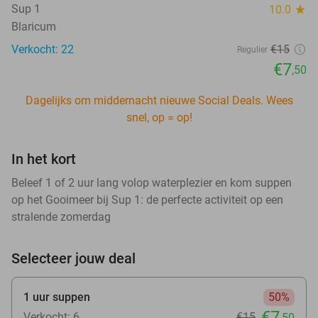
Sup 1
10.0
star
Blaricum
Verkocht: 22
€15
Regulier
€7
,50
Dagelijks om middernacht nieuwe Social Deals. Wees
snel, op = op!
In het kort
Beleef 1 of 2 uur lang volop waterplezier en kom suppen
op het Gooimeer bij Sup 1: de perfecte activiteit op een
stralende zomerdag
Selecteer jouw deal
1 uur suppen
50%
€7
Verkocht: 6
€15
,50