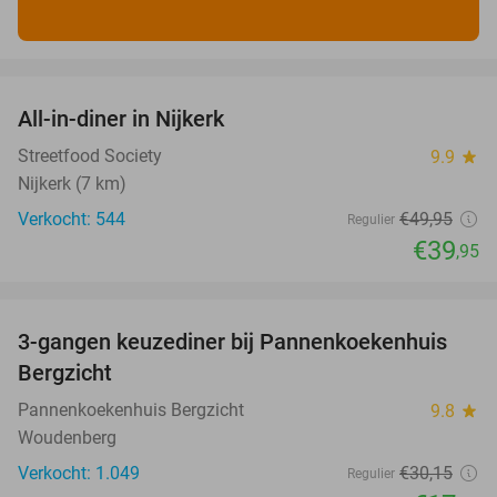
favorite_border
All-in-diner in Nijkerk
20%
Streetfood Society
9.9
star
Nijkerk (7 km)
Verkocht: 544
€49
,95
Regulier
€39
,95
favorite_border
3-gangen keuzediner bij Pannenkoekenhuis
42%
Bergzicht
Pannenkoekenhuis Bergzicht
9.8
star
Woudenberg
Verkocht: 1.049
€30
,15
Regulier