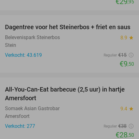
€29
,95
favorite_border
Dagentree voor het Steinerbos + friet en saus
37%
Belevenispark Steinerbos
8.9
star
Stein
Verkocht: 43.619
€15
Regulier
€9
,50
favorite_border
All-You-Can-Eat barbecue (2,5 uur) in hartje
25%
Amersfoort
Somaek Asian Gastrobar
9.4
star
Amersfoort
Verkocht: 277
€38
Regulier
€28
,50