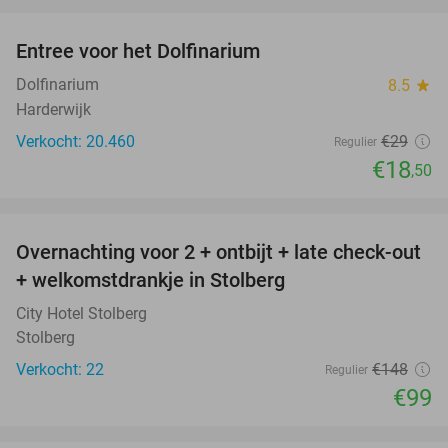
favorite_border
Entree voor het Dolfinarium
36%
Dolfinarium
8.5
star
Harderwijk
Verkocht: 20.460
€29
Regulier
€18
,50
favorite_border
Overnachting voor 2 + ontbijt + late check-out
33%
+ welkomstdrankje in Stolberg
City Hotel Stolberg
Stolberg
Verkocht: 22
€148
Regulier
€99
favorite_border