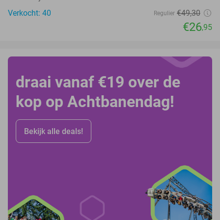
Verkocht: 40
€49
,30
Regulier
€26
,95
draai vanaf €19 over de
kop op Achtbanendag!
Bekijk alle deals!