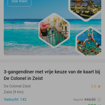
Doe mee!
favorite_border
3-gangendiner met vrije keuze van de kaart bij
33%
De Colonel in Zeist
De Colonel Zeist
9.0
star
Zeist (9 km)
Verkocht: 142
€44
,50
Regulier