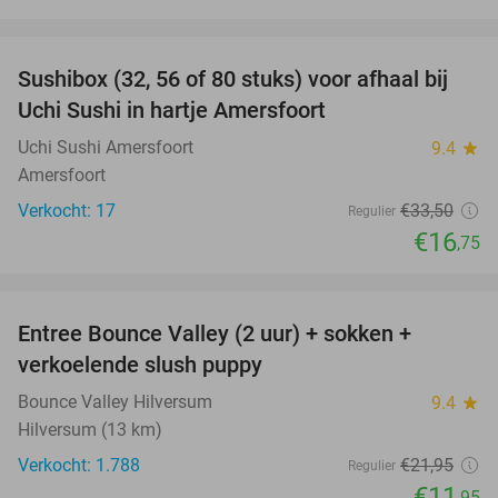
favorite_border
Sushibox (32, 56 of 80 stuks) voor afhaal bij
50%
Uchi Sushi in hartje Amersfoort
Uchi Sushi Amersfoort
9.4
star
Amersfoort
Verkocht: 17
€33
,50
Regulier
€16
,75
favorite_border
Entree Bounce Valley (2 uur) + sokken +
46%
verkoelende slush puppy
Bounce Valley Hilversum
9.4
star
Hilversum (13 km)
Verkocht: 1.788
€21
,95
Regulier
€11
,95