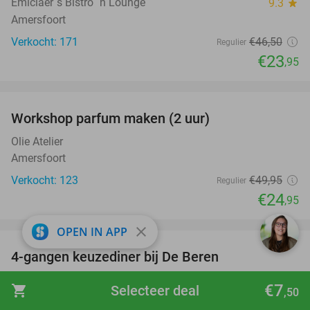
Emiclaer´s Bistro ´n Lounge
9.3
star
Amersfoort
Verkocht: 171
€46
,50
Regulier
€23
,95
favorite_border
Workshop parfum maken (2 uur)
50%
Olie Atelier
Amersfoort
Verkocht: 123
€49
,95
Regulier
€24
,95
favorite_border
close
OPEN IN APP
4-gangen keuzediner bij De Beren
46%
Restaurant De Beren Houten
9.6
star
€7
shopping_cart
Selecteer deal
,50
Houten