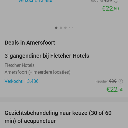
Verkocht: 13.486
€39
Regulier
€22
,50
favorite_border
Deals in Amersfoort
3-gangendiner bij Fletcher Hotels
42%
Fletcher Hotels
Amersfoort (+ meerdere locaties)
Verkocht: 13.486
€39
Regulier
€22
,50
favorite_border
Gezichtsbehandeling naar keuze (30 of 60
55%
NEW
min) of acupunctuur
TODAY