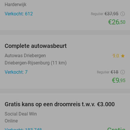
Harderwijk
Verkocht: 612
€37
,95
Regulier
€26
,50
favorite_border
Complete autowasbeurt
45%
NEW
TODAY
Autowas Driebergen
9.0
star
Driebergen-Rijsenburg (11 km)
Verkocht: 7
€18
Regulier
€9
,95
favorite_border
Gratis kans op een droomreis t.w.v. €3.000
Social Deal Win
Online