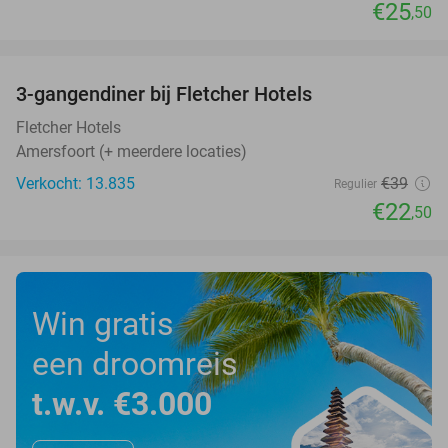
€25
,50
favorite_border
3-gangendiner bij Fletcher Hotels
42%
Fletcher Hotels
Amersfoort (+ meerdere locaties)
Verkocht: 13.835
€39
Regulier
€22
,50
Win gratis
een droomreis
t.w.v. €3.000