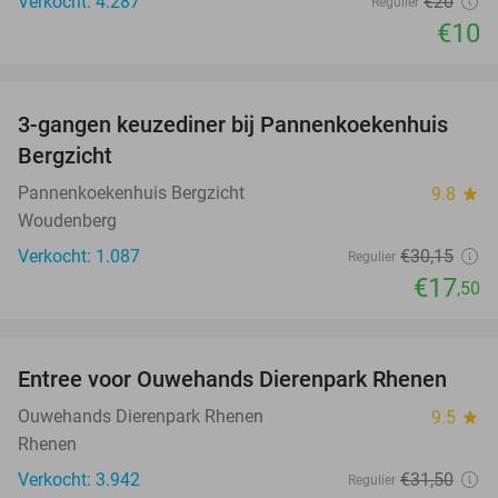
Verkocht: 4.287
€20
Regulier
€10
favorite_border
3-gangen keuzediner bij Pannenkoekenhuis
42%
Bergzicht
Pannenkoekenhuis Bergzicht
9.8
star
Woudenberg
Verkocht: 1.087
€30
,15
Regulier
€17
,50
favorite_border
Entree voor Ouwehands Dierenpark Rhenen
19%
Ouwehands Dierenpark Rhenen
9.5
star
Rhenen
Verkocht: 3.942
€31
,50
Regulier