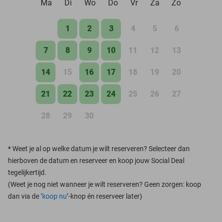
Ma
Di
Wo
Do
Vr
Za
Zo
1
2
3
4
5
6
7
8
9
10
11
12
13
14
15
16
17
18
19
20
21
22
23
24
25
26
27
28
29
30
*
Weet je al op welke datum je wilt reserveren? Selecteer dan
hierboven de datum en reserveer en koop jouw Social Deal
tegelijkertijd.
(Weet je nog niet wanneer je wilt reserveren? Geen zorgen: koop
dan via de ‘
koop nu
’-knop én reserveer later)