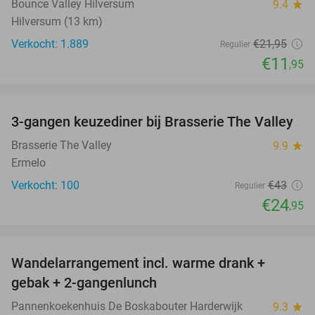
Bounce Valley Hilversum
9.4
star
Hilversum (13 km)
Verkocht: 1.889
€21
,95
Regulier
€11
,95
favorite_border
3-gangen keuzediner bij Brasserie The Valley
42%
Brasserie The Valley
9.9
star
Ermelo
Verkocht: 100
€43
Regulier
€24
,95
favorite_border
Wandelarrangement incl. warme drank +
52%
gebak + 2-gangenlunch
Pannenkoekenhuis De Boskabouter Harderwijk
9.3
star