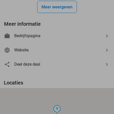
Meer weergeven
Meer informatie
Bedrijfspagina
Website
Deel deze deal
Locaties
food