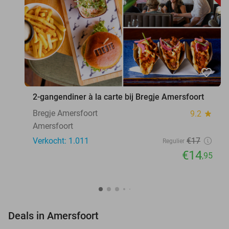
favorite_border
2-gangendiner à la carte bij Bregje Amersfoort
Bregje Amersfoort
9.2
star
Amersfoort
Verkocht: 1.011
€17
Regulier
€14
,95
favorite_border
Deals in Amersfoort