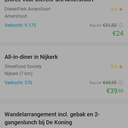
24%
DierenPark Amersfoort
9.4
star
Amersfoort
Verkocht: 9.175
€31
,50
Regulier
€24
favorite_border
All-in-diner in Nijkerk
20%
Streetfood Society
9.9
star
Nijkerk (7 km)
Verkocht: 576
€49
,95
Regulier
€39
,95
favorite_border
Wandelarrangement incl. gebak en 2-
36%
gangenlunch bij De Koning