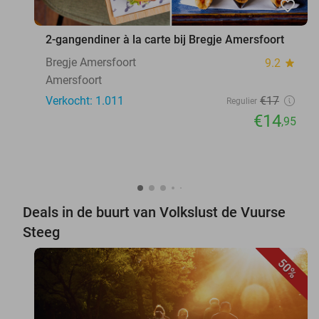
favorite_border
2-gangendiner à la carte bij Bregje Amersfoort
Bregje Amersfoort
9.2
star
Amersfoort
Verkocht: 1.011
€17
Regulier
€14
,95
Deals in de buurt van Volkslust de Vuurse
Steeg
50%