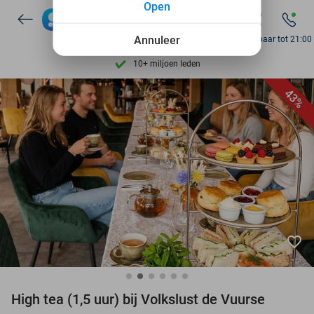
Open
7 dagen per week beschikbaar
10+ miljoen leden
Annuleer
Bereikbaar tot 21:00
9,4
op basis van
206.264 reviews
Ontdek 15.000+ deals
43%
7 dagen per week beschikbaar
10+ miljoen leden
favorite_border
High tea (1,5 uur) bij Volkslust de Vuurse