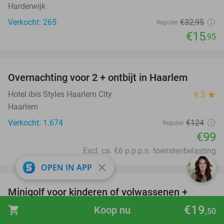
Harderwijk
Verkocht: 265
€32
,95
Regulier
€15
,95
favorite_border
Overnachting voor 2 + ontbijt in Haarlem
20%
Hotel ibis Styles Haarlem City
9.3
star
Haarlem
Verkocht: 1.674
€124
Regulier
€99
Excl. ca. €6 p.p.p.n. toeristenbelasting
favorite_border
close
OPEN IN APP
Minigolf voor kinderen of volwassenen +
39%
broodje naar keuze + frisdrankje naar keuze
€19
shopping_cart
Koop nu
,50
Sportcafé De Slag
9.6
star