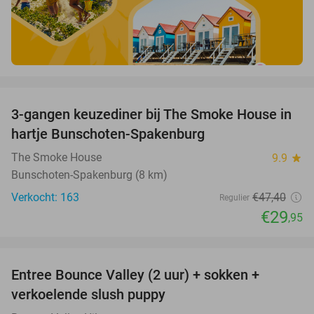
favorite_border
3-gangen keuzediner bij The Smoke House in
37%
hartje Bunschoten-Spakenburg
The Smoke House
9.9
star
Bunschoten-Spakenburg (8 km)
Verkocht: 163
€47
,40
Regulier
€29
,95
favorite_border
Entree Bounce Valley (2 uur) + sokken +
46%
verkoelende slush puppy