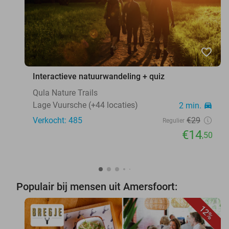
favorite_border
Interactieve natuurwandeling + quiz
Qula Nature Trails
Lage Vuursche (+44 locaties)
2 min.
directions_car
Verkocht: 485
€29
Regulier
€14
,50
Populair bij mensen uit Amersfoort:
12%