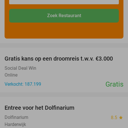
Zoek Restaurant
favorite_border
Gratis kans op een droomreis t.w.v. €3.000
Social Deal Win
Online
Gratis
Verkocht: 187.199
favorite_border
Entree voor het Dolfinarium
36%
Dolfinarium
8.5
star
Harderwijk