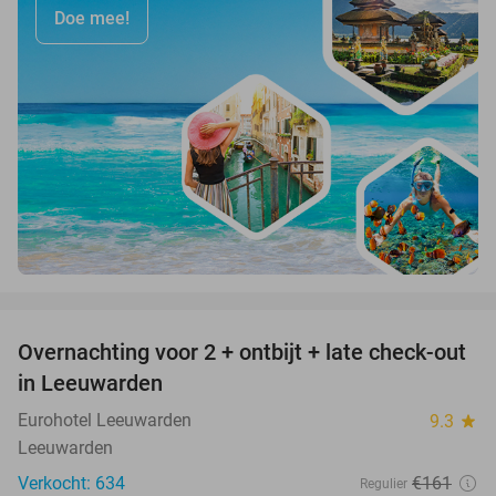
Doe mee!
favorite_border
Overnachting voor 2 + ontbijt + late check-out
39%
in Leeuwarden
Eurohotel Leeuwarden
9.3
star
Leeuwarden
Verkocht: 634
€161
Regulier