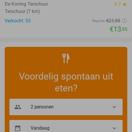
De Koning Terschuur
9.7
star
Terschuur (7 km)
Verkocht: 53
€21
,95
Regulier
€13
,95
Voordelig spontaan uit
eten?