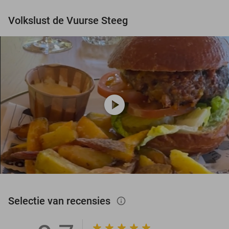
Volkslust de Vuurse Steeg
play_circle
Selectie van recensies
info_outlined