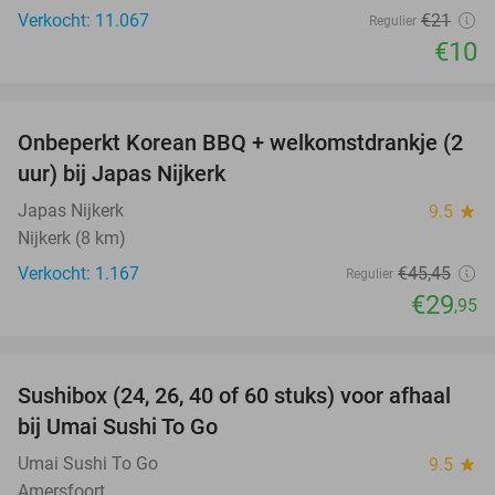
Verkocht: 11.067
€21
Regulier
€10
favorite_border
Onbeperkt Korean BBQ + welkomstdrankje (2
34%
uur) bij Japas Nijkerk
Japas Nijkerk
9.5
star
Nijkerk (8 km)
Verkocht: 1.167
€45
,45
Regulier
€29
,95
favorite_border
Sushibox (24, 26, 40 of 60 stuks) voor afhaal
48%
bij Umai Sushi To Go
Umai Sushi To Go
9.5
star
Amersfoort