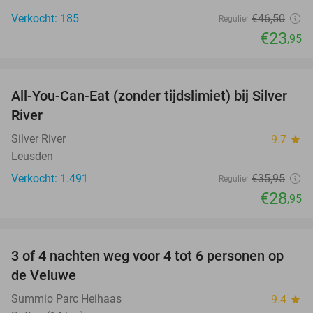
Verkocht: 185
€46
,50
Regulier
€23
,95
favorite_border
All-You-Can-Eat (zonder tijdslimiet) bij Silver
19%
River
Silver River
9.7
star
Leusden
Verkocht: 1.491
€35
,95
Regulier
€28
,95
favorite_border
3 of 4 nachten weg voor 4 tot 6 personen op
de Veluwe
Summio Parc Heihaas
9.4
star