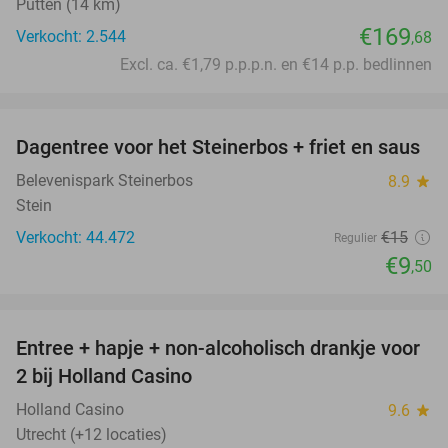
Putten (14 km)
€169
Verkocht: 2.544
,68
Excl. ca. €1,79 p.p.p.n. en €14 p.p. bedlinnen
favorite_border
Dagentree voor het Steinerbos + friet en saus
37%
Belevenispark Steinerbos
8.9
star
Stein
Verkocht: 44.472
€15
Regulier
€9
,50
favorite_border
Entree + hapje + non-alcoholisch drankje voor
52%
2 bij Holland Casino
Holland Casino
9.6
star
Utrecht (+12 locaties)