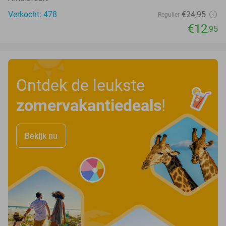
Verkocht: 478
€24
,95
Regulier
€12
,95
Ontdek de leukste
zomervakantiedeals
!
Bekijk nu