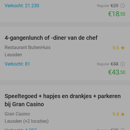
Verkocht: 21.230
€29
Regulier
€18
,50
favorite_border
4-gangenlunch of -diner van de chef
25%
Restaurant BuitenHuis
8.6
star
Leusden
Verkocht: 81
€58
Regulier
€43
,50
favorite_border
Speeltegoed + hapjes en drankjes + parkeren
50%
bij Gran Casino
Gran Casino
9.4
star
Leusden (+2 locaties)