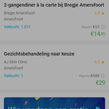
2-gangendiner à la carte bij Bregje Amersfoort
12%
Bregje Amersfoort
9.2
star
Amersfoort
Verkocht: 1.011
€17
Regulier
€14
,95
favorite_border
Gezichtsbehandeling naar keuze
73%
NEW
TODAY
AJ Skin Clinic
9.9
star
Amersfoort
Verkocht: 1
€109
Regulier
€29