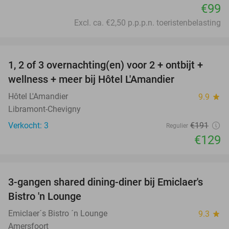
€99
Excl. ca. €2,50 p.p.p.n. toeristenbelasting
favorite_border
1, 2 of 3 overnachting(en) voor 2 + ontbijt +
32%
NEW
wellness + meer bij Hôtel L'Amandier
TODAY
Hôtel L'Amandier
9.9
star
Libramont-Chevigny
Verkocht: 3
€191
Regulier
€129
favorite_border
3-gangen shared dining-diner bij Emiclaer's
48%
Bistro 'n Lounge
Emiclaer´s Bistro ´n Lounge
9.3
star
Amersfoort