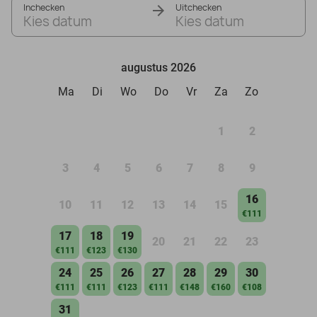
Inchecken
Uitchecken
Kies datum
Kies datum
augustus 2026
Ma
Di
Wo
Do
Vr
Za
Zo
1
2
3
4
5
6
7
8
9
16
10
11
12
13
14
15
€111
17
18
19
20
21
22
23
€111
€123
€130
24
25
26
27
28
29
30
€111
€111
€123
€111
€148
€160
€108
31