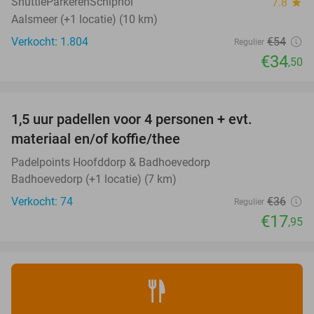
ShuttleParkerenSchiphol
7.8
star
Aalsmeer (+1 locatie) (10 km)
Verkocht: 1.804
€54
Regulier
€34
,50
favorite_border
1,5 uur padellen voor 4 personen + evt.
50%
materiaal en/of koffie/thee
Padelpoints Hoofddorp & Badhoevedorp
Badhoevedorp (+1 locatie) (7 km)
Verkocht: 74
€36
Regulier
€17
,95