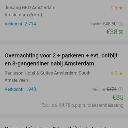
Jinsang BBQ Amsterdam
9.8
star
Amsterdam (6 km)
Verkocht: 2.714
€48
,50
Regulier
€38
,50
favorite_border
Overnachting voor 2 + parkeren + evt. ontbijt
51%
en 3-gangendiner nabij Amsterdam
Radisson Hotel & Suites Amsterdam South
9.5
star
Amstelveen
Verkocht: 1.943
€174
Regulier
€85
Excl. ca. €4,75 p.p.p.n. toeristenbelasting
favorite_border