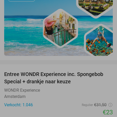
favorite_border
Entree WONDR Experience inc. Spongebob
27%
Special + drankje naar keuze
WONDR Experience
Amsterdam
Verkocht: 1.046
€31
,50
Regulier
€23