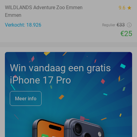
WILDLANDS Adventure Zoo Emmen
9.6
star
Emmen
Verkocht: 18.926
€33
Regulier
€25
Win vandaag een gratis
iPhone 17 Pro
Meer info