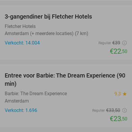
favorite_border
3-gangendiner bij Fletcher Hotels
42%
Fletcher Hotels
Amsterdam (+ meerdere locaties) (7 km)
Verkocht: 14.004
€39
Regulier
€22
,50
favorite_border
Entree voor Barbie: The Dream Experience (90
30%
min)
Barbie: The Dream Experience
9.3
star
Amsterdam
Verkocht: 1.696
€33
,50
Regulier
€23
,50
favorite_border