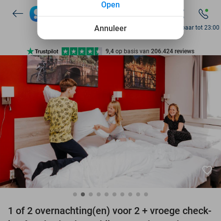
Open
7 dagen per week beschikbaar
10+ miljoen leden
Annuleer
Bereikbaar tot 23:00
9,4
op basis van
206.424 reviews
Ontdek 15.000+ deals
7 dagen per week beschikbaar
10+ miljoen leden
favorite_border
1 of 2 overnachting(en) voor 2 + vroege check-