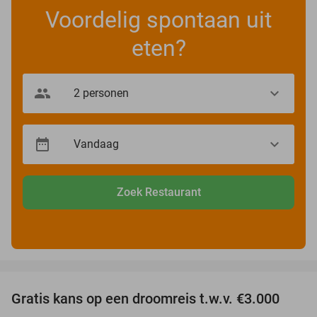
Voordelig spontaan uit
eten?
Zoek Restaurant
favorite_border
Gratis kans op een droomreis t.w.v. €3.000