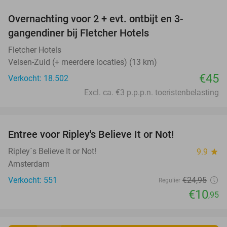
Overnachting voor 2 + evt. ontbijt en 3-
gangendiner bij Fletcher Hotels
Fletcher Hotels
Velsen-Zuid (+ meerdere locaties) (13 km)
€45
Verkocht: 18.502
Excl. ca. €3 p.p.p.n. toeristenbelasting
favorite_border
Entree voor Ripley's Believe It or Not!
56%
Ripley´s Believe It or Not!
9.9
star
Amsterdam
Verkocht: 551
€24
,95
Regulier
€10
,95