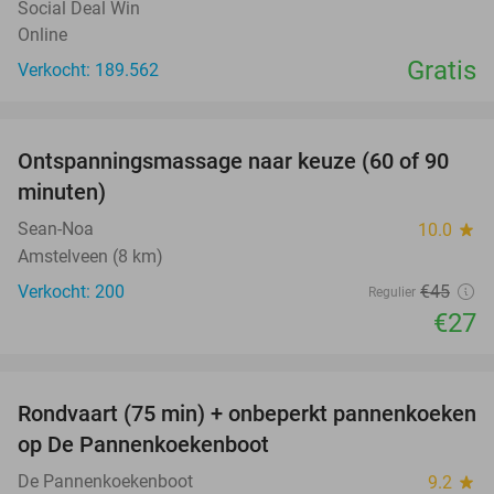
Social Deal Win
Online
Gratis
Verkocht: 189.562
favorite_border
Ontspanningsmassage naar keuze (60 of 90
40%
minuten)
Sean-Noa
10.0
star
Amstelveen (8 km)
Verkocht: 200
€45
Regulier
€27
favorite_border
Rondvaart (75 min) + onbeperkt pannenkoeken
30%
op De Pannenkoekenboot
De Pannenkoekenboot
9.2
star