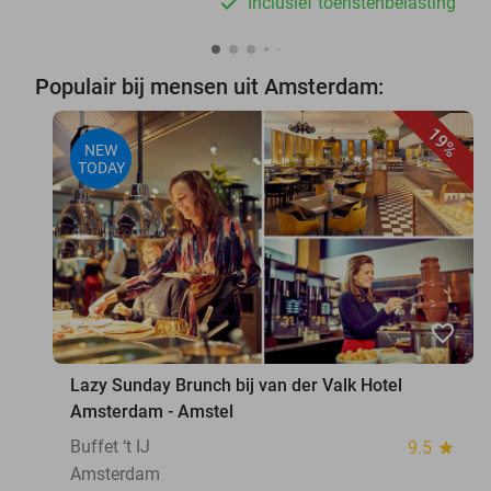
Inclusief toeristenbelasting
Populair bij mensen uit Amsterdam:
19%
NEW
TODAY
favorite_border
Lazy Sunday Brunch bij van der Valk Hotel
Amsterdam - Amstel
Buffet ‘t IJ
9.5
star
Amsterdam