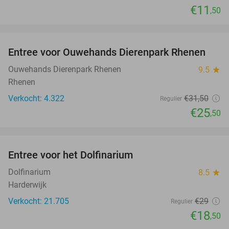
€11
,50
favorite_border
Entree voor Ouwehands Dierenpark Rhenen
19%
Ouwehands Dierenpark Rhenen
9.5
star
Rhenen
Verkocht: 4.322
€31
,50
Regulier
€25
,50
favorite_border
Entree voor het Dolfinarium
36%
Dolfinarium
8.5
star
Harderwijk
Verkocht: 21.705
€29
Regulier
€18
,50