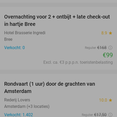
favorite_border
Overnachting voor 2 + ontbijt + late check-out
41%
NEW
in hartje Bree
TODAY
Hotel Brasserie Ingredi
8.9
star
Bree
Verkocht: 0
€168
Regulier
€99
Excl. ca. €3 p.p.p.n. toeristenbelasting
favorite_border
Rondvaart (1 uur) door de grachten van
34%
Amsterdam
Rederij Lovers
10.0
star
Amsterdam (+3 locaties)
Verkocht: 1.402
€17
,50
Regulier