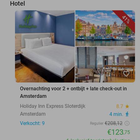
Hotel
41%
favorite_border
Overnachting voor 2 + ontbijt + late check-out in
Amsterdam
Holiday Inn Express Sloterdijk
8.7
star
Amsterdam
4 min.
directions_walk
Verkocht: 9
€208
,12
Regulier
€123
,75