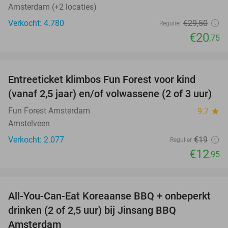
Amsterdam (+2 locaties)
Verkocht: 4.780
€29
,50
Regulier
€20
,75
favorite_border
Entreeticket klimbos Fun Forest voor kind
32%
(vanaf 2,5 jaar) en/of volwassene (2 of 3 uur)
Fun Forest Amsterdam
9.7
star
Amstelveen
Verkocht: 2.077
€19
Regulier
€12
,95
favorite_border
All-You-Can-Eat Koreaanse BBQ + onbeperkt
21%
drinken (2 of 2,5 uur) bij Jinsang BBQ
Amsterdam