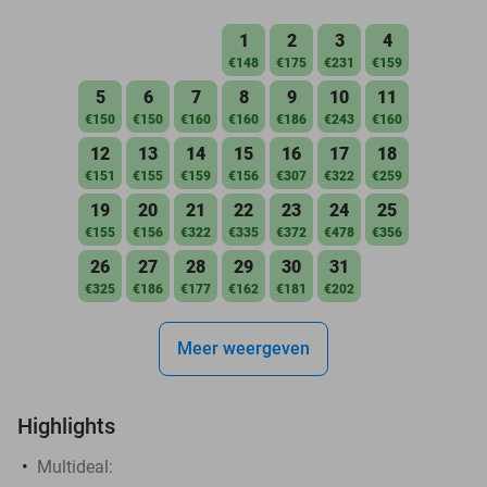
1
2
3
4
€148
€175
€231
€159
5
6
7
8
9
10
11
€150
€150
€160
€160
€186
€243
€160
12
13
14
15
16
17
18
€151
€155
€159
€156
€307
€322
€259
19
20
21
22
23
24
25
€155
€156
€322
€335
€372
€478
€356
26
27
28
29
30
31
€325
€186
€177
€162
€181
€202
Meer weergeven
Highlights
Multideal: