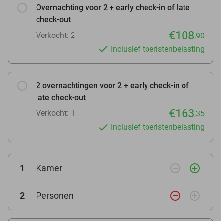
Overnachting voor 2 + early check-in of late
check-out
€108
Verkocht: 2
,90
Inclusief toeristenbelasting
2 overnachtingen voor 2 + early check-in of
late check-out
€163
Verkocht: 1
,35
Inclusief toeristenbelasting
remove_circle_outline
add_circle_outline
1
Kamer
remove_circle_outline
add_circle_outline
2
Personen