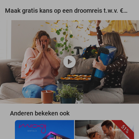
Maak gratis kans op een droomreis t.w.v. €3.000!
play_circle
Anderen bekeken ook
51%