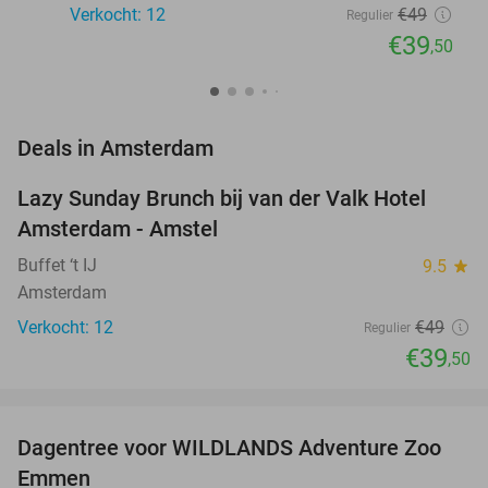
Verkocht: 12
€49
Regulier
€39
,50
favorite_border
Deals in Amsterdam
Lazy Sunday Brunch bij van der Valk Hotel
19%
NEW
Amsterdam - Amstel
TODAY
Buffet ‘t IJ
9.5
star
Amsterdam
Verkocht: 12
€49
Regulier
€39
,50
favorite_border
Dagentree voor WILDLANDS Adventure Zoo
24%
Emmen