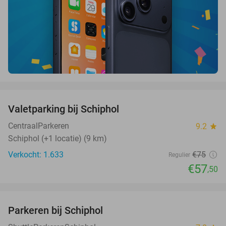
favorite_border
Valetparking bij Schiphol
23%
CentraalParkeren
9.2
star
Schiphol (+1 locatie) (9 km)
Verkocht: 1.633
€75
Regulier
€57
,50
favorite_border
Parkeren bij Schiphol
36%