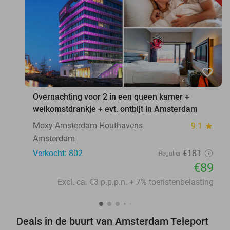
favorite_border
Overnachting voor 2 in een queen kamer +
welkomstdrankje + evt. ontbijt in Amsterdam
Moxy Amsterdam Houthavens
9.1
star
Amsterdam
Verkocht: 802
€181
Regulier
€89
Excl. ca. €3 p.p.p.n. + 7% toeristenbelasting
Deals in de buurt van Amsterdam Teleport