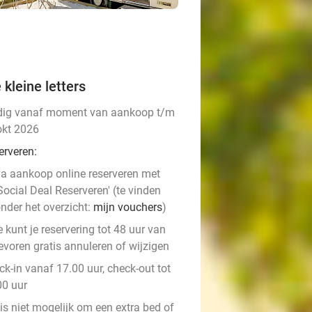
 kleine letters
dig vanaf moment van aankoop t/m
okt 2026
erveren:
a aankoop online reserveren met
Social Deal Reserveren' (te vinden
nder het overzicht:
mijn vouchers
)
e kunt je reservering tot 48 uur van
evoren gratis annuleren of wijzigen
k-in vanaf 17.00 uur, check-out tot
00 uur
is niet mogelijk om een extra bed of