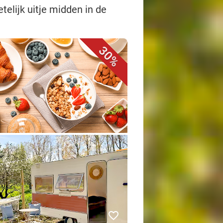
telijk uitje midden in de
30%
favorite_border