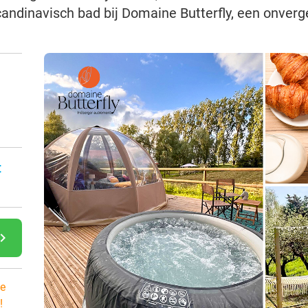
Scandinavisch bad bij Domaine Butterfly, een onverge
:
gate_next
e
!