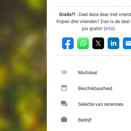
Gratis?!
- Deel deze deal met vrien
Kopen drie vrienden? Dan is de deal
jou gratis! (
info
)
whatsapp
linkedin
fb
mai
list
keybo
Multideal
date_range
keybo
Beschikbaarheid
chat
keybo
Selectie van recensies
work
keybo
Bedrijf