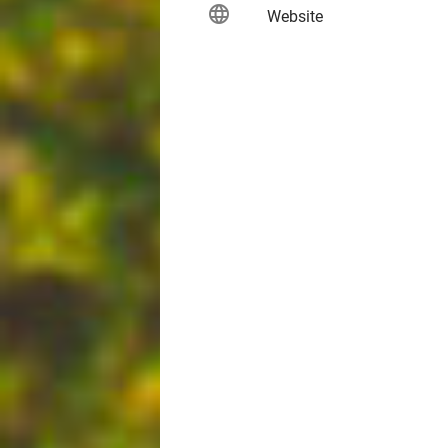
language
keybo
Website