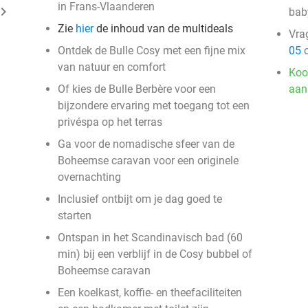
in Frans-Vlaanderen
ard_arrow_right
bab
Zie
hier
de inhoud van de multideals
Vra
Ontdek de Bulle Cosy met een fijne mix
05
o
van natuur en comfort
Koo
Of kies de Bulle Berbère voor een
aan
bijzondere ervaring met toegang tot een
privéspa op het terras
Ga voor de nomadische sfeer van de
Boheemse caravan voor een originele
overnachting
Inclusief ontbijt om je dag goed te
starten
Ontspan in het Scandinavisch bad (60
min) bij een verblijf in de Cosy bubbel of
Boheemse caravan
Een koelkast, koffie- en theefaciliteiten