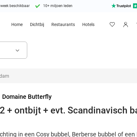
 week beschikbaar
10+ miljoen leden
Home
Dichtbij
Restaurants
Hotels
keyboard_arrow_down
>
Domaine Butterfly
 + ontbijt + evt. Scandinavisch b
chting in een Cosy bubbel, Berberse bubbel of een