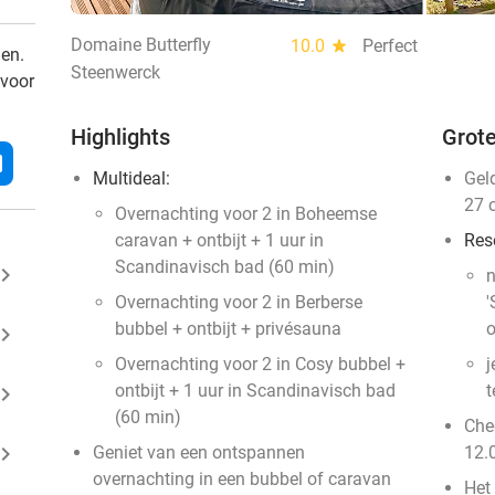
Domaine Butterfly
10.0
star
Perfect
den.
Steenwerck
 voor
Highlights
Grote
l
Multideal:
Gel
27 
Overnachting voor 2 in Boheemse
caravan + ontbijt + 1 uur in
Res
Scandinavisch bad (60 min)
ard_arrow_right
n
Overnachting voor 2 in Berberse
'
bubbel + ontbijt + privésauna
o
ard_arrow_right
Overnachting voor 2 in Cosy bubbel +
j
ontbijt + 1 uur in Scandinavisch bad
t
ard_arrow_right
(60 min)
Chec
ard_arrow_right
Geniet van een ontspannen
12.
overnachting in een bubbel of caravan
Het 