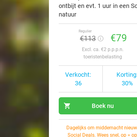
ontbijt en evt. 1 uur in een 
natuur
Regulier
€79
€113
Excl. ca. €2 p.p.p.n.
toeristenbelasting
Verkocht:
Korting
36
30%
shopping_cart
Boek nu
navi
Dagelijks om middernacht nieuw
Social Deals. Wees snel, op = op