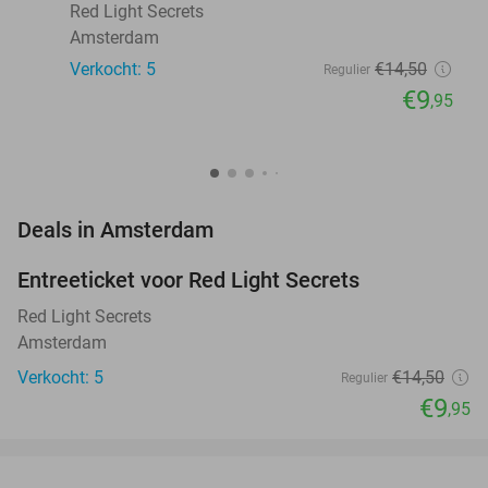
Red Light Secrets
Amsterdam
Verkocht: 5
€14
,50
Regulier
€9
,95
favorite_border
Deals in Amsterdam
Entreeticket voor Red Light Secrets
31%
NEW
TODAY
Red Light Secrets
Amsterdam
Verkocht: 5
€14
,50
Regulier
€9
,95
favorite_border