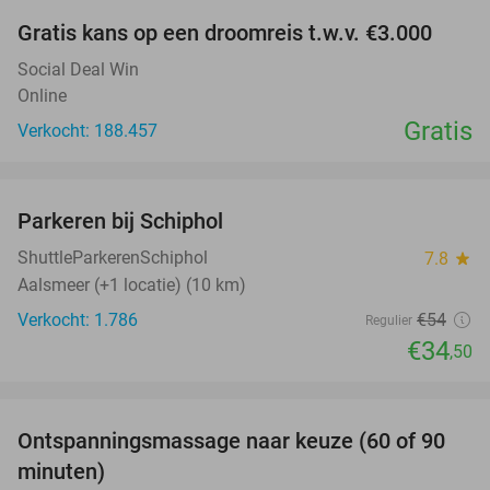
Gratis kans op een droomreis t.w.v. €3.000
Social Deal Win
Online
Gratis
Verkocht: 188.457
favorite_border
Parkeren bij Schiphol
36%
ShuttleParkerenSchiphol
7.8
star
Aalsmeer (+1 locatie) (10 km)
Verkocht: 1.786
€54
Regulier
€34
,50
favorite_border
Ontspanningsmassage naar keuze (60 of 90
40%
minuten)