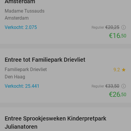
Amsterdam
Madame Tussauds
Amsterdam
Verkocht: 2.075
€20
,25
Regulier
€16
,50
favorite_border
Entree tot Familiepark Drievliet
21%
Familiepark Drievliet
9.2
star
Den Haag
Verkocht: 25.441
€33
,50
Regulier
€26
,50
favorite_border
Entree Sprookjesweken Kinderpretpark
39%
Julianatoren