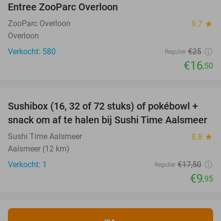
Entree ZooParc Overloon
34%
NEW
TODAY
ZooParc Overloon
9.7
star
Overloon
Verkocht: 580
€25
Regulier
€16
,50
favorite_border
Sushibox (16, 32 of 72 stuks) of pokébowl +
43%
NEW
snack om af te halen bij Sushi Time Aalsmeer
TODAY
Sushi Time Aalsmeer
8.8
star
Aalsmeer (12 km)
Verkocht: 1
€17
,50
Regulier
€9
,95