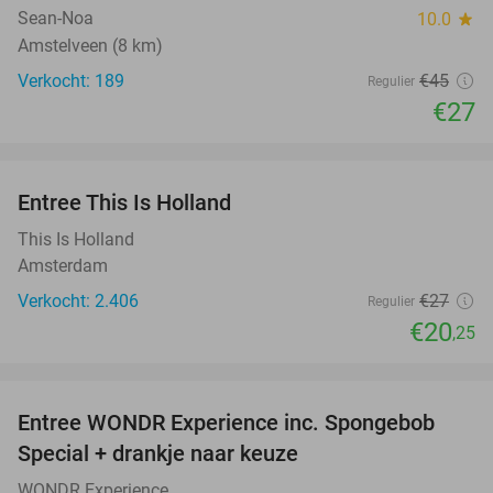
Sean-Noa
10.0
star
Amstelveen (8 km)
Verkocht: 189
€45
Regulier
€27
favorite_border
Entree This Is Holland
25%
This Is Holland
Amsterdam
Verkocht: 2.406
€27
Regulier
€20
,25
favorite_border
Entree WONDR Experience inc. Spongebob
27%
Special + drankje naar keuze
WONDR Experience