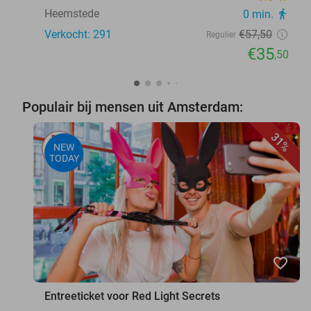
Heemstede
0 min.
directions_walk
Verkocht: 291
€57
,50
Regulier
€35
,50
Populair bij mensen uit Amsterdam:
31%
NEW
TODAY
favorite_border
Entreeticket voor Red Light Secrets