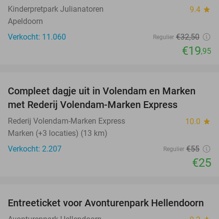
Kinderpretpark Julianatoren
9.4
star
Apeldoorn
Verkocht: 11.060
€32
,50
Regulier
€19
,95
favorite_border
Compleet dagje uit in Volendam en Marken
55%
met Rederij Volendam-Marken Express
Rederij Volendam-Marken Express
10.0
star
Marken (+3 locaties) (13 km)
Verkocht: 2.207
€55
Regulier
€25
favorite_border
Entreeticket voor Avonturenpark Hellendoorn
41%