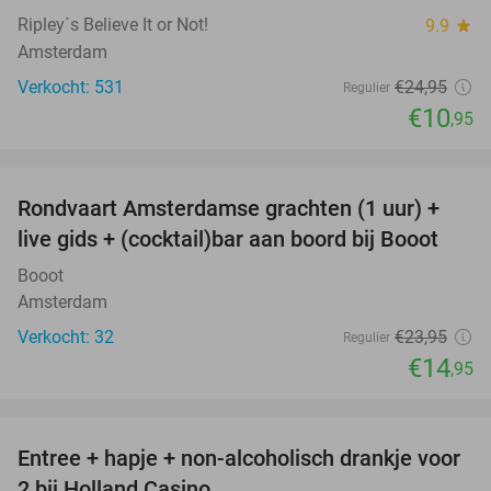
Ripley´s Believe It or Not!
9.9
star
Amsterdam
Verkocht: 531
€24
,95
Regulier
€10
,95
favorite_border
Rondvaart Amsterdamse grachten (1 uur) +
38%
live gids + (cocktail)bar aan boord bij Booot
Booot
Amsterdam
Verkocht: 32
€23
,95
Regulier
€14
,95
favorite_border
Entree + hapje + non-alcoholisch drankje voor
52%
2 bij Holland Casino