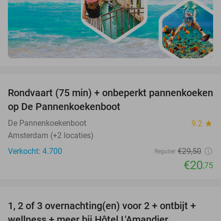
favorite_border
Rondvaart (75 min) + onbeperkt pannenkoeken
30%
op De Pannenkoekenboot
De Pannenkoekenboot
9.2
star
Amsterdam (+2 locaties)
Verkocht: 4.700
€29
,50
Regulier
€20
,75
favorite_border
1, 2 of 3 overnachting(en) voor 2 + ontbijt +
32%
NEW
wellness + meer bij Hôtel L'Amandier
TODAY