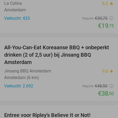
La Colina
9.2
star
Amsterdam
Verkocht: 433
€30
,75
Regulier
€19
,75
favorite_border
All-You-Can-Eat Koreaanse BBQ + onbeperkt
21%
drinken (2 of 2,5 uur) bij Jinsang BBQ
Amsterdam
Jinsang BBQ Amsterdam
9.8
star
Amsterdam (6 km)
Verkocht: 2.692
€48
,50
Regulier
€38
,50
favorite_border
Entree voor Ripley's Believe It or Not!
56%