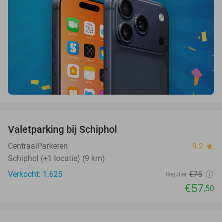
favorite_border
Valetparking bij Schiphol
23%
CentraalParkeren
9.2
star
Schiphol (+1 locatie) (9 km)
Verkocht: 1.625
€75
Regulier
€57
,50
favorite_border