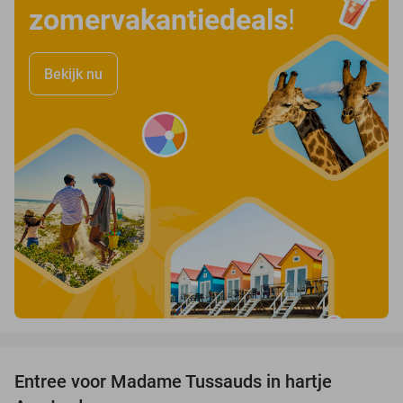
zomervakantiedeals
!
Bekijk nu
favorite_border
Entree voor Madame Tussauds in hartje
19%