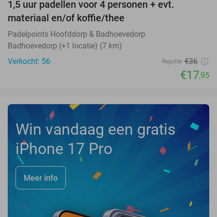
1,5 uur padellen voor 4 personen + evt.
50%
NEW
materiaal en/of koffie/thee
TODAY
Padelpoints Hoofddorp & Badhoevedorp
Badhoevedorp (+1 locatie) (7 km)
Verkocht: 56
€36
Regulier
€17
,95
Win vandaag een gratis
iPhone 17 Pro
Meer info