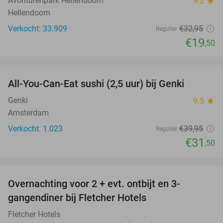
Avonturenpark Hellendoorn
9.2
star
Hellendoorn
Verkocht: 33.909
€32
,95
Regulier
€19
,50
favorite_border
All-You-Can-Eat sushi (2,5 uur) bij Genki
21%
Genki
9.5
star
Amsterdam
Verkocht: 1.023
€39
,95
Regulier
€31
,50
favorite_border
Overnachting voor 2 + evt. ontbijt en 3-
gangendiner bij Fletcher Hotels
Fletcher Hotels