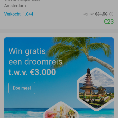
Amsterdam
Verkocht: 1.044
€31
,50
Regulier
€23
Win gratis
een droomreis
t.w.v. €3.000
Doe mee!