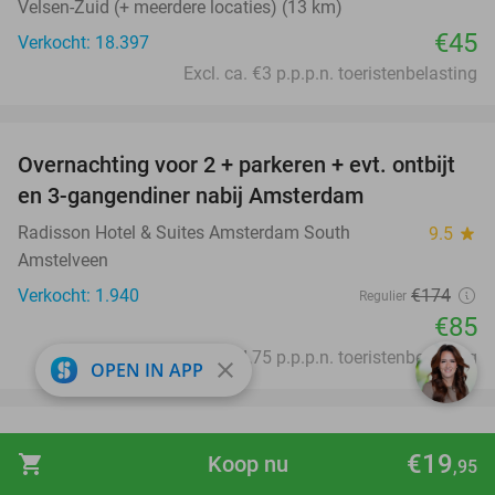
Velsen-Zuid (+ meerdere locaties) (13 km)
€45
Verkocht: 18.397
Excl. ca. €3 p.p.p.n. toeristenbelasting
favorite_border
Overnachting voor 2 + parkeren + evt. ontbijt
51%
en 3-gangendiner nabij Amsterdam
Radisson Hotel & Suites Amsterdam South
9.5
star
Amstelveen
Verkocht: 1.940
€174
Regulier
€85
Excl. ca. €4,75 p.p.p.n. toeristenbelasting
close
OPEN IN APP
favorite_border
Entree Walibi Holland
25%
€19
shopping_cart
Koop nu
,95
Walibi Holland
9.3
star