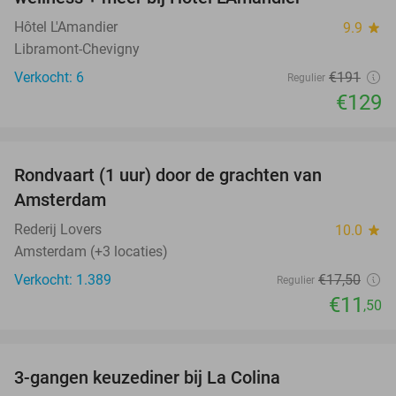
Hôtel L'Amandier
9.9
star
Libramont-Chevigny
Verkocht: 6
€191
Regulier
€129
favorite_border
Rondvaart (1 uur) door de grachten van
34%
Amsterdam
Rederij Lovers
10.0
star
Amsterdam (+3 locaties)
Verkocht: 1.389
€17
,50
Regulier
€11
,50
favorite_border
3-gangen keuzediner bij La Colina
36%