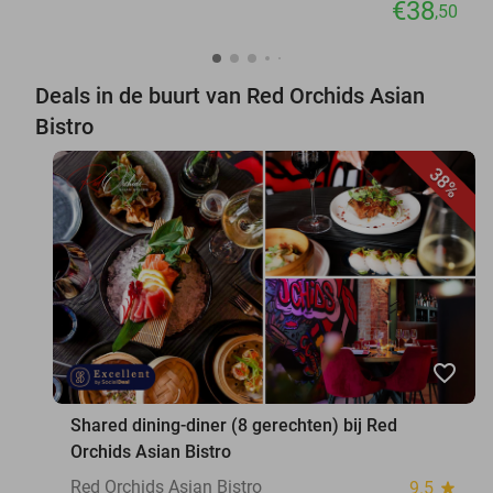
€38
,50
Deals in de buurt van Red Orchids Asian
Bistro
38%
favorite_border
Shared dining-diner (8 gerechten) bij Red
Orchids Asian Bistro
Red Orchids Asian Bistro
9.5
star