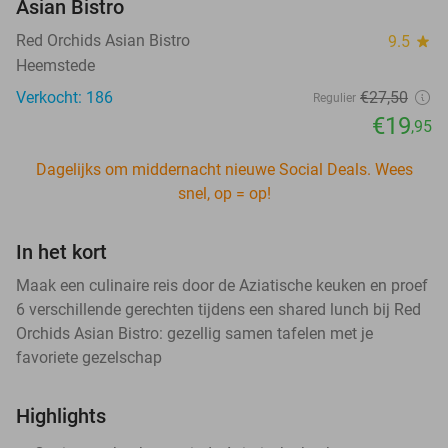
Asian Bistro
Red Orchids Asian Bistro
9.5
star
Heemstede
Verkocht: 186
€27
,50
Regulier
€19
,95
Dagelijks om middernacht nieuwe Social Deals. Wees
snel, op = op!
In het kort
Maak een culinaire reis door de Aziatische keuken en proef
6 verschillende gerechten tijdens een shared lunch bij Red
Orchids Asian Bistro: gezellig samen tafelen met je
favoriete gezelschap
Highlights