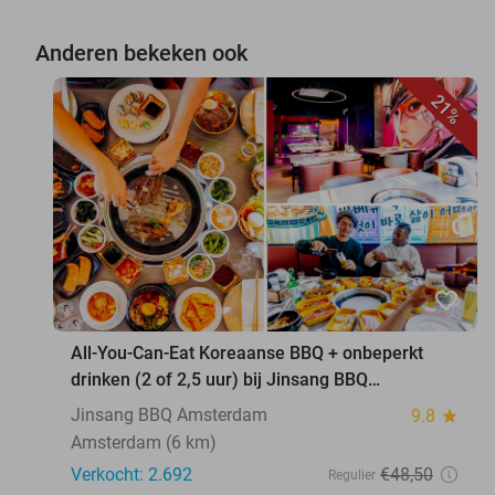
Anderen bekeken ook
21%
favorite_border
All-You-Can-Eat Koreaanse BBQ + onbeperkt
drinken (2 of 2,5 uur) bij Jinsang BBQ
Amsterdam
Jinsang BBQ Amsterdam
9.8
star
Amsterdam (6 km)
Verkocht: 2.692
€48
,50
Regulier