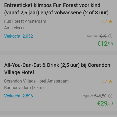
Entreeticket klimbos Fun Forest voor kind
32%
(vanaf 2,5 jaar) en/of volwassene (2 of 3 uur)
Fun Forest Amsterdam
9.7
star
Amstelveen
Verkocht: 2.052
€19
Regulier
€12
,95
favorite_border
All-You-Can-Eat & Drink (2,5 uur) bij Corendon
37%
Village Hotel
Corendon Village Hotel Amsterdam
8.7
star
Badhoevedorp (7 km)
Verkocht: 2.896
€46
,50
Regulier
€29
,50
favorite_border