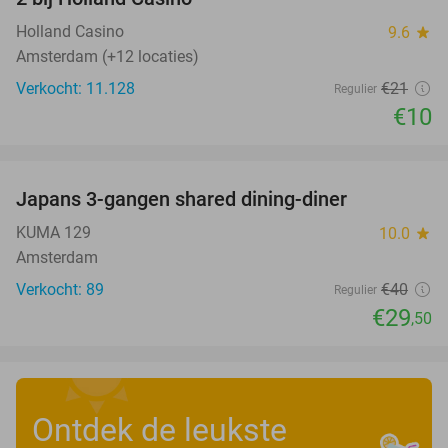
Holland Casino
9.6
star
Amsterdam (+12 locaties)
Verkocht: 11.128
€21
Regulier
€10
favorite_border
Japans 3-gangen shared dining-diner
26%
KUMA 129
10.0
star
Amsterdam
Verkocht: 89
€40
Regulier
€29
,50
Ontdek de leukste