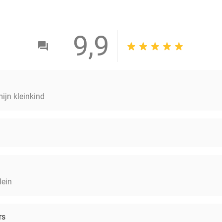
9,9
ijn kleinkind
lein
rs