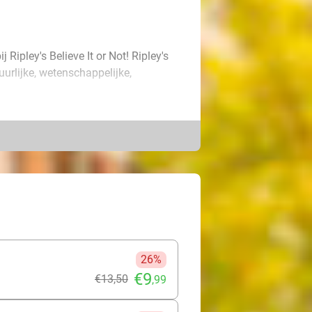
Ripley's Believe It or Not! Ripley's
urlijke, wetenschappelijke,
ol verwonderingen. Op de bovenste
ot van een warm of koud drankje en
 en het bizarre!
26%
€9
€13
,50
,99