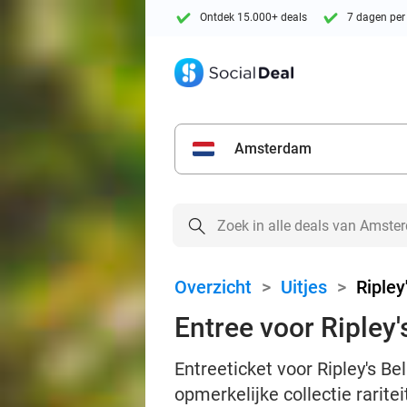
Ontdek 15.000+ deals
7 dagen per
Amsterdam
Overzicht
>
Uitjes
>
Ripley
Entree voor Ripley's
Entreeticket voor Ripley's B
opmerkelijke collectie rarite