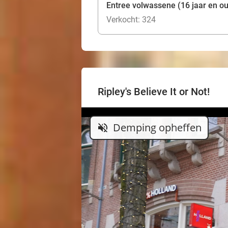
Entree volwassene (16 jaar en o
Verkocht: 324
Ripley's Believe It or Not!
Demping opheffen
volume_off