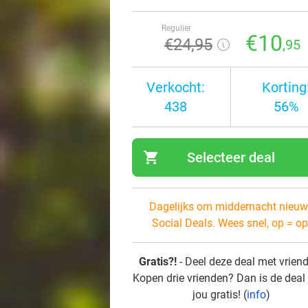
Regulier
€10
€24
,95
,95
Verkocht:
Korting
438
56%
shopping_cart
Selecteer deal
navi
Dagelijks om middernacht nieuw
Social Deals. Wees snel, op = op
Gratis?!
- Deel deze deal met vrien
Kopen drie vrienden? Dan is de deal
jou gratis! (
info
)