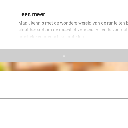
Lees meer
Maak kennis met de wondere wereld van de rariteiten bij 
staat bekend om de meest bijzondere collectie van natu
artistieke en menselijke rariteiten.
Treed binnen bij Ripley's en verken de verdiepingen v
keyboard_arrow_down
verdieping kan je bijkomen in de lounge onder het gen
snacks. Treed binnen in de wereld van het ongelooflijke