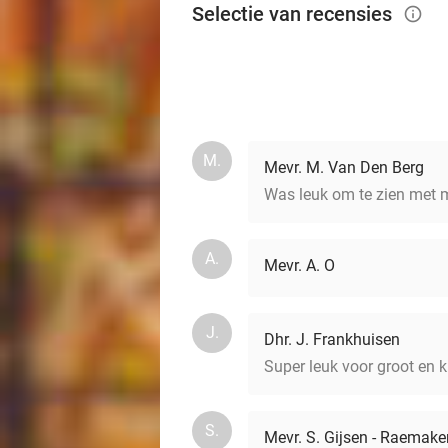
Selectie van recensies
info_outlined
M.
Mevr. M. Van Den Berg
Was leuk om te zien met m
A.
Mevr. A. O
J.
Dhr. J. Frankhuisen
Super leuk voor groot en k
S.
Mevr. S. Gijsen - Raemake