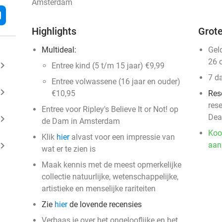
Amsterdam
l
Highlights
Grote
Multideal:
Gel
26 
ard_arrow_right
Entree kind (5 t/m 15 jaar) €9,99
7 d
Entree volwassene (16 jaar en ouder)
ard_arrow_right
€10,95
Res
res
Entree voor Ripley's Believe It or Not! op
Dea
ard_arrow_right
de Dam in Amsterdam
Koo
Klik
hier
alvast voor een impressie van
ard_arrow_right
aan
wat er te zien is
Maak kennis met de meest opmerkelijke
collectie natuurlijke, wetenschappelijke,
artistieke en menselijke rariteiten
Zie
hier
de lovende recensies
Verbaas je over het ongelooflijke en het