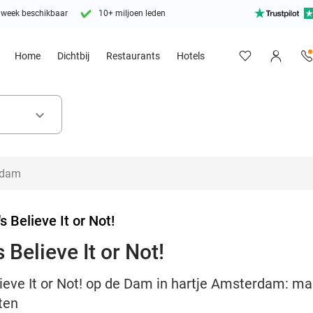
 week beschikbaar
10+ miljoen leden
Home
Dichtbij
Restaurants
Hotels
keyboard_arrow_down
's Believe It or Not!
 Believe It or Not!
elieve It or Not! op de Dam in hartje Amsterdam: 
iten