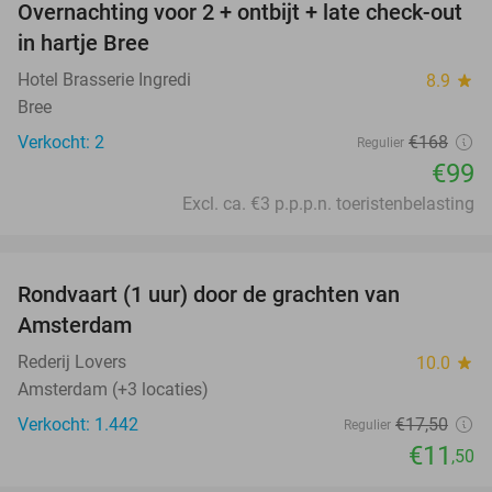
Overnachting voor 2 + ontbijt + late check-out
41%
NEW
in hartje Bree
TODAY
Hotel Brasserie Ingredi
8.9
star
Bree
Verkocht: 2
€168
Regulier
€99
Excl. ca. €3 p.p.p.n. toeristenbelasting
favorite_border
Rondvaart (1 uur) door de grachten van
34%
Amsterdam
Rederij Lovers
10.0
star
Amsterdam (+3 locaties)
Verkocht: 1.442
€17
,50
Regulier
€11
,50
favorite_border