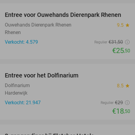
Entree voor Ouwehands Dierenpark Rhenen
19%
Ouwehands Dierenpark Rhenen
9.5
star
Rhenen
Verkocht: 4.579
€31
,50
Regulier
€25
,50
favorite_border
Entree voor het Dolfinarium
36%
Dolfinarium
8.5
star
Harderwijk
Verkocht: 21.947
€29
Regulier
€18
,50
favorite_border