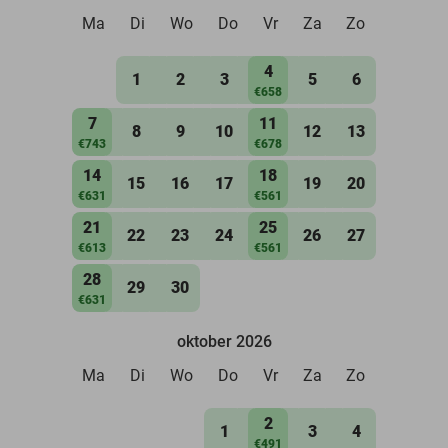
Ma
Di
Wo
Do
Vr
Za
Zo
4
1
2
3
5
6
€658
7
11
8
9
10
12
13
€743
€678
14
18
15
16
17
19
20
€631
€561
21
25
22
23
24
26
27
€613
€561
28
29
30
€631
oktober 2026
Ma
Di
Wo
Do
Vr
Za
Zo
2
1
3
4
€491