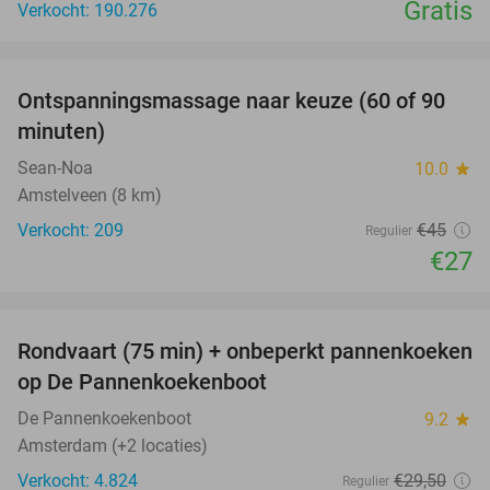
Gratis
Verkocht: 190.276
favorite_border
Ontspanningsmassage naar keuze (60 of 90
40%
minuten)
Sean-Noa
10.0
star
Amstelveen (8 km)
Verkocht: 209
€45
Regulier
€27
favorite_border
Rondvaart (75 min) + onbeperkt pannenkoeken
30%
op De Pannenkoekenboot
De Pannenkoekenboot
9.2
star
Amsterdam (+2 locaties)
Verkocht: 4.824
€29
,50
Regulier