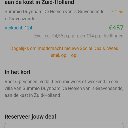
aan de kust in Zuid-Holland
Summio Duynparc De Heeren van 's-Gravensande
7.1
star
's-Gravenzande
€457
Verkocht: 124
Excl. ca. €4,55 p.p.p.n. en €14 p.p. bedlinnen
Dagelijks om middernacht nieuwe Social Deals. Wees
snel, op = op!
In het kort
Voor 6 personen: verblijf een midweek of weekend in een
villa van Summio Duynparc De Heeren van 's-Gravensande,
aan de kust in Zuid-Holland
Reserveer jouw deal