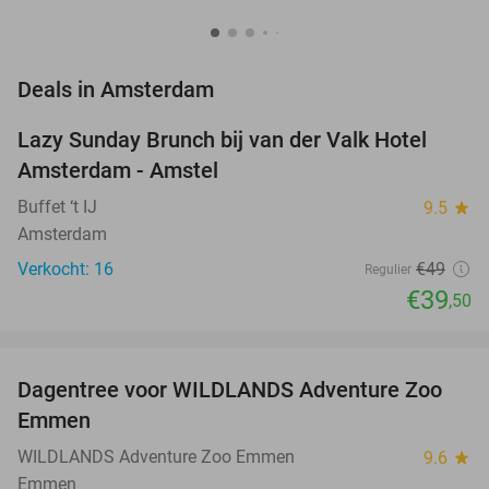
favorite_border
Deals in Amsterdam
Lazy Sunday Brunch bij van der Valk Hotel
19%
NEW
Amsterdam - Amstel
TODAY
Buffet ‘t IJ
9.5
star
Amsterdam
Verkocht: 16
€49
Regulier
€39
,50
favorite_border
Dagentree voor WILDLANDS Adventure Zoo
24%
Emmen
WILDLANDS Adventure Zoo Emmen
9.6
star
Emmen