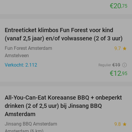
€20
,75
favorite_border
Entreeticket klimbos Fun Forest voor kind
32%
(vanaf 2,5 jaar) en/of volwassene (2 of 3 uur)
Fun Forest Amsterdam
9.7
star
Amstelveen
Verkocht: 2.112
€19
Regulier
€12
,95
favorite_border
All-You-Can-Eat Koreaanse BBQ + onbeperkt
21%
drinken (2 of 2,5 uur) bij Jinsang BBQ
Amsterdam
Jinsang BBQ Amsterdam
9.8
star
Amsterdam (6 km)