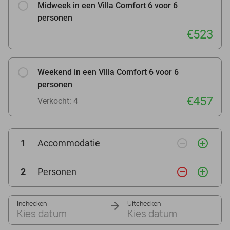
Midweek in een Villa Comfort 6 voor 6
personen
€523
Weekend in een Villa Comfort 6 voor 6
personen
€457
Verkocht: 4
remove_circle_outline
add_circle_outline
1
Accommodatie
remove_circle_outline
add_circle_outline
2
Personen
Inchecken
Uitchecken
Kies datum
Kies datum