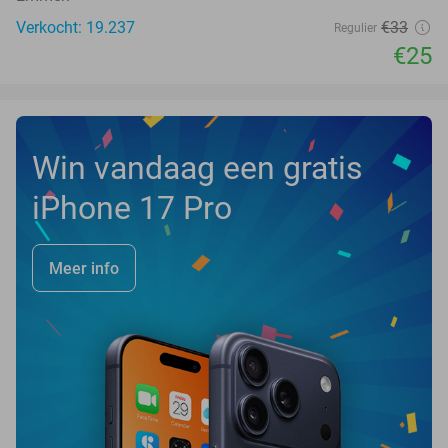
Verkocht: 19.237
€33
Regulier
€25
Win vandaag een gratis
iPhone 17 Pro
Meer info