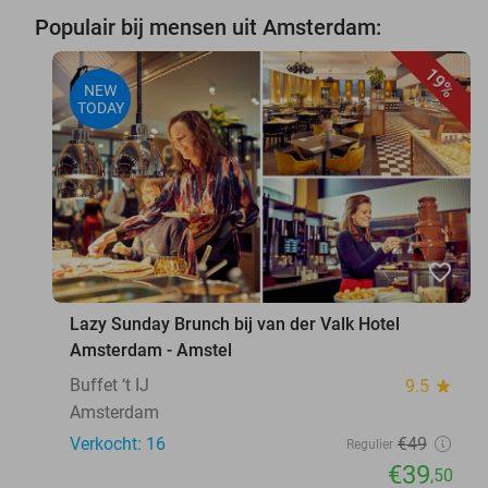
Populair bij mensen uit Amsterdam:
19%
NEW
TODAY
favorite_border
Lazy Sunday Brunch bij van der Valk Hotel
Amsterdam - Amstel
Buffet ‘t IJ
9.5
star
Amsterdam
Verkocht: 16
€49
Regulier
€39
,50