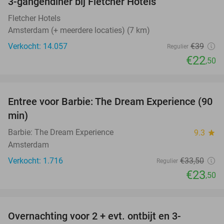
3-gangendiner bij Fletcher Hotels
42%
Fletcher Hotels
Amsterdam (+ meerdere locaties) (7 km)
Verkocht: 14.057
€39
Regulier
€22
,50
favorite_border
Entree voor Barbie: The Dream Experience (90
30%
min)
Barbie: The Dream Experience
9.3
star
Amsterdam
Verkocht: 1.716
€33
,50
Regulier
€23
,50
favorite_border
Overnachting voor 2 + evt. ontbijt en 3-