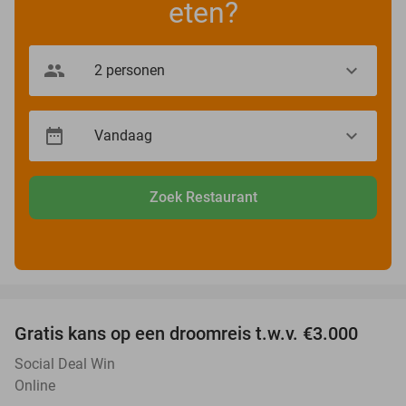
eten?
Zoek Restaurant
favorite_border
Gratis kans op een droomreis t.w.v. €3.000
Social Deal Win
Online