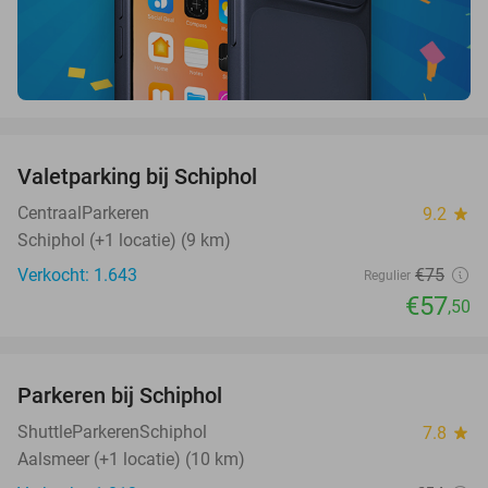
favorite_border
Valetparking bij Schiphol
23%
CentraalParkeren
9.2
star
Schiphol (+1 locatie) (9 km)
Verkocht: 1.643
€75
Regulier
€57
,50
favorite_border
Parkeren bij Schiphol
36%
ShuttleParkerenSchiphol
7.8
star
Aalsmeer (+1 locatie) (10 km)