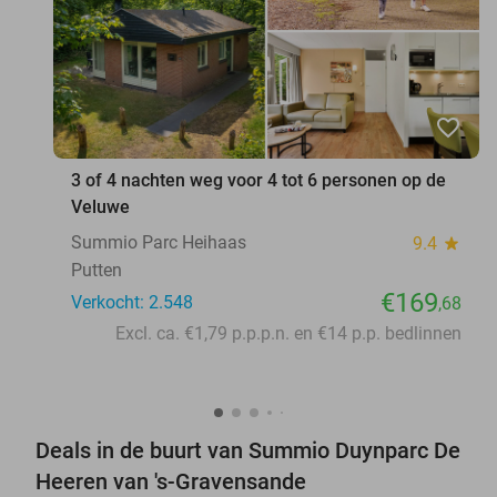
favorite_border
3 of 4 nachten weg voor 4 tot 6 personen op de
Veluwe
Summio Parc Heihaas
9.4
star
Putten
€169
Verkocht: 2.548
,68
Excl. ca. €1,79 p.p.p.n. en €14 p.p. bedlinnen
Deals in de buurt van Summio Duynparc De
Heeren van 's-Gravensande