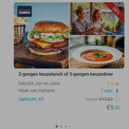
30%
favorite_border
2-gangen keuzelunch of 3-gangen keuzediner
Eetcafé Jan en Jans
9.6
star
Hoek van Holland
7 min.
directions_walk
Verkocht: 69
€13
,60
Regulier
€9
,50