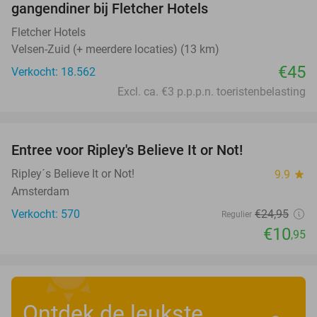
gangendiner bij Fletcher Hotels
Fletcher Hotels
Velsen-Zuid (+ meerdere locaties) (13 km)
€45
Verkocht: 18.562
Excl. ca. €3 p.p.p.n. toeristenbelasting
favorite_border
Entree voor Ripley's Believe It or Not!
56%
Ripley´s Believe It or Not!
9.9
star
Amsterdam
Verkocht: 570
€24
,95
Regulier
€10
,95
Ontdek de leukste