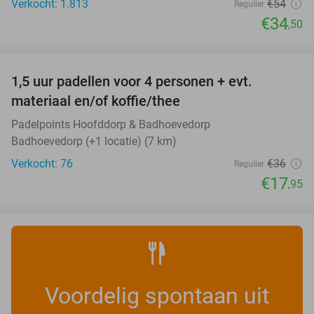
Verkocht: 1.813
€54
Regulier
€34
,50
favorite_border
1,5 uur padellen voor 4 personen + evt.
50%
materiaal en/of koffie/thee
Padelpoints Hoofddorp & Badhoevedorp
Badhoevedorp (+1 locatie) (7 km)
Verkocht: 76
€36
Regulier
€17
,95
Voordelig spontaan uit