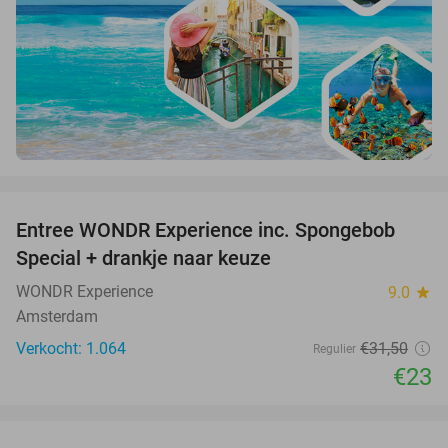
favorite_border
Entree WONDR Experience inc. Spongebob
27%
Special + drankje naar keuze
WONDR Experience
9.0
star
Amsterdam
Verkocht: 1.064
€31
,50
Regulier
€23
favorite_border