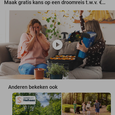
Maak gratis kans op een droomreis t.w.v. €3.000!
play_circle
Anderen bekeken ook