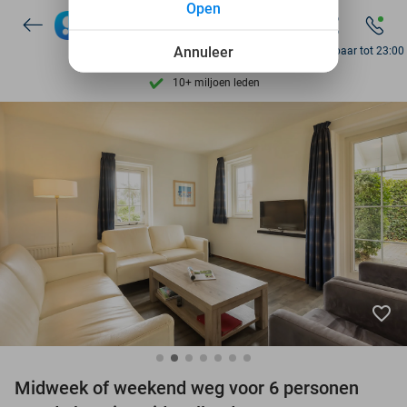
Open
Ontdek 15.000+ deals
7 dagen per week beschikbaar
Annuleer
Bereikbaar tot 23:00
10+ miljoen leden
9,4
op basis van
206.453 reviews
Ontdek 15.000+ deals
7 dagen per week beschikbaar
10+ miljoen leden
favorite_border
Midweek of weekend weg voor 6 personen