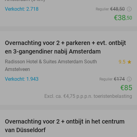
Verkocht: 2.718
€48
,50
Regulier
€38
,50
favorite_border
Overnachting voor 2 + parkeren + evt. ontbijt
51%
en 3-gangendiner nabij Amsterdam
Radisson Hotel & Suites Amsterdam South
9.5
star
Amstelveen
Verkocht: 1.943
€174
Regulier
€85
Excl. ca. €4,75 p.p.p.n. toeristenbelasting
favorite_border
Overnachting voor 2 + ontbijt in het centrum
41%
van Düsseldorf