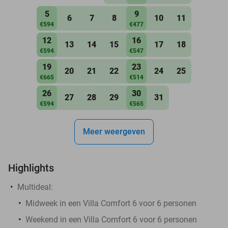
5
9
6
7
8
10
11
€594
€477
12
16
13
14
15
17
18
€594
€547
19
23
20
21
22
24
25
€665
€514
26
30
27
28
29
31
€594
€565
Meer weergeven
Highlights
Multideal:
Midweek in een Villa Comfort 6 voor 6 personen
Weekend in een Villa Comfort 6 voor 6 personen