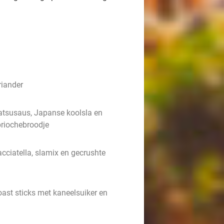
riander
atsusaus, Japanse koolsla en
briochebroodje
cciatella, slamix en gecrushte
ast sticks met kaneelsuiker en