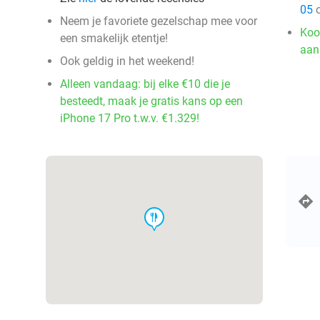
05
o
Neem je favoriete gezelschap mee voor
Koo
een smakelijk etentje!
aan
Ook geldig in het weekend!
Alleen vandaag: bij elke €10 die je
besteedt, maak je gratis kans op een
iPhone 17 Pro t.w.v. €1.329!
food