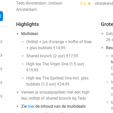
Teds Amsterdam Jordaan
8.6
star
Uitstekend
Amsterdam
l
Highlights
Grote
Multideal:
Gel
26 
ard_arrow_right
Ontbijt + jus d'orange + koffie of thee
+ glas bubbels €14,95
Res
ard_arrow_right
Shared brunch (2 uur) €17,95
t
High tea The Virgin One (1,5 uur)
D
ard_arrow_right
€19,95
o
High tea The Spirited One incl. glas
ard_arrow_right
h
bubbels (1,5 uur) €24,95
m
Verwen je smaakpapillen met een high
v
ard_arrow_right
tea, ontbijt of shared brunch bij Teds
b
Zie
hier
de inhoud van de multideals
m