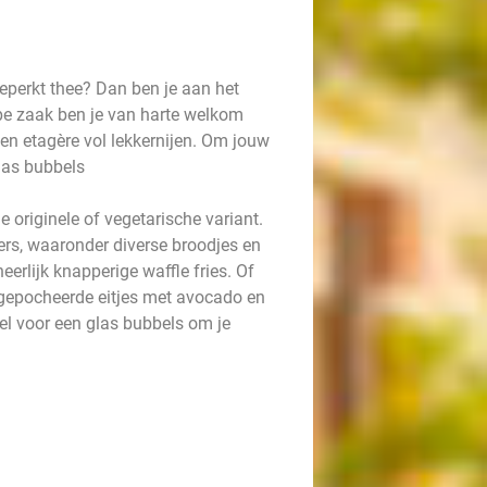
beperkt thee? Dan ben je aan het
pe zaak ben je van harte welkom
een etagère vol lekkernijen. Om jouw
las bubbels
 originele of vegetarische variant.
ers, waaronder diverse broodjes en
eerlijk knapperige waffle fries. Of
2 gepocheerde eitjes met avocado en
eel voor een glas bubbels om je