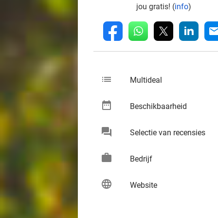
jou gratis! (
info
)
whatsapp
linkedin
fb
mai
list
keybo
Multideal
date_range
keybo
Beschikbaarheid
chat
keybo
Selectie van recensies
work
keybo
Bedrijf
language
keybo
Website