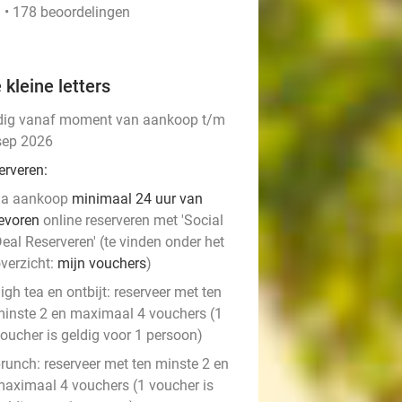
 • 178 beoordelingen
 kleine letters
dig vanaf moment van aankoop t/m
sep 2026
erveren:
na aankoop
minimaal 24 uur van
evoren
online reserveren met 'Social
eal Reserveren' (te vinden onder het
verzicht:
mijn vouchers
)
igh tea en ontbijt: reserveer met ten
inste 2 en maximaal 4 vouchers (1
oucher is geldig voor 1 persoon)
runch: reserveer met ten minste 2 en
aximaal 4 vouchers (1 voucher is