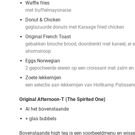
Waffle fries
met truffelmayonaise
Donut & Chicken
geglazuurde donuts met Karaage fried chicken
Original French Toast
gebakken brioche brood, doordrenkt met kaneel, ei 
ahornsiroop
Eggs Norwegian
2 gepocheerde eieren op een croissant met zalm e
Zoete lekkernijen
een selectie aan lekkernijen van Holtkamp Patisseri
Original Afternoon-T (The Spirited One)
Al het bovenstaande
+ glas bubbels
Bovenstaande high tea is een voorbeeldmenu en wissel