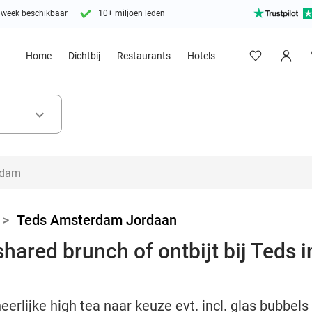
 week beschikbaar
10+ miljoen leden
Home
Dichtbij
Restaurants
Hotels
keyboard_arrow_down
>
Teds Amsterdam Jordaan
shared brunch of ontbijt bij Teds i
heerlijke high tea naar keuze evt. incl. glas bubbe