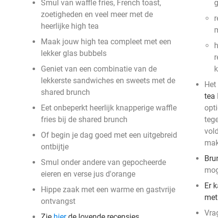
Smul van waffle fries, French toast,
g
zoetigheden en veel meer met de
r
heerlijke high tea
m
Maak jouw high tea compleet met een
h
lekker glas bubbels
r
Geniet van een combinatie van de
k
lekkerste sandwiches en sweets met de
Het
shared brunch
tea
Eet onbeperkt heerlijk knapperige waffle
opt
fries bij de shared brunch
tege
vold
Of begin je dag goed met een uitgebreid
mak
ontbijtje
Bru
Smul onder andere van gepocheerde
mog
eieren en verse jus d'orange
Er 
Hippe zaak met een warme en gastvrije
met
ontvangst
Vra
Zie
hier
de lovende recensies