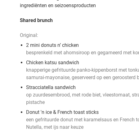
ingrediënten en seizoensproducten
Shared brunch
Original:
2 mini donuts n’ chicken
besprenkeld met ahornsiroop en gegarneerd met ko
Chicken katsu sandwich
knapperige gefrituurde panko-kippenborst met tonk
samurai-mayonaise, geserveerd op een geroosterd 
Stracciatella sandwich
op zuurdesembrood, met rode biet, vleestomaat, stra
pistache
Donut 'n ice & French toast sticks
een gefrituurde donut met karamelsaus en French to
Nutella, met ijs naar keuze