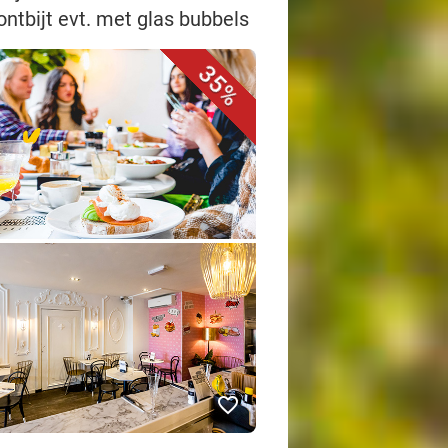
ontbijt evt. met glas bubbels
35%
favorite_border