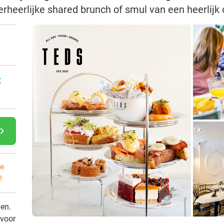
rheerlijke shared brunch of smul van een heerlijk 
:
gate_next
e
!
den.
 voor