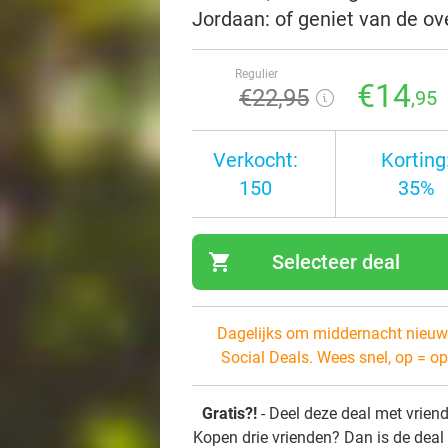
Jordaan: of geniet van de ove
Regulier
€14
€22
,95
,95
Verkocht:
Korting
150
35%
shopping_cart
Selecteer deal
navi
Dagelijks om middernacht nieuw
Social Deals. Wees snel, op = op
Gratis?!
- Deel deze deal met vrien
Kopen drie vrienden? Dan is de deal