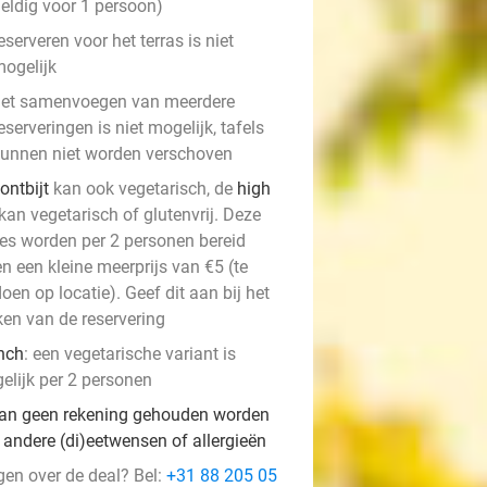
eldig voor 1 persoon)
eserveren voor het terras is niet
ogelijk
et samenvoegen van meerdere
eserveringen is niet mogelijk, tafels
unnen niet worden verschoven
ontbijt
kan ook vegetarisch, de
high
kan vegetarisch of glutenvrij. Deze
ies worden per 2 personen bereid
n een kleine meerprijs van €5 (te
oen op locatie). Geef dit aan bij het
en van de reservering
nch
: een vegetarische variant is
elijk per 2 personen
kan geen rekening gehouden worden
 andere (di)eetwensen of allergieën
gen over de deal? Bel:
+31 88 205 05