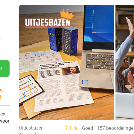
:
gate_next
e
!
den.
 voor
Uitjesbazen
7.1
star
Goed • 157 beoordelinge