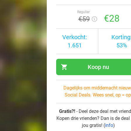
Regulier
€28
€59
Verkocht:
Korting
1.651
53%
shopping_cart
Koop nu
navi
Dagelijks om middernacht nieuw
Social Deals. Wees snel, op = op
Gratis?!
- Deel deze deal met vrien
Kopen drie vrienden? Dan is de deal
jou gratis! (
info
)