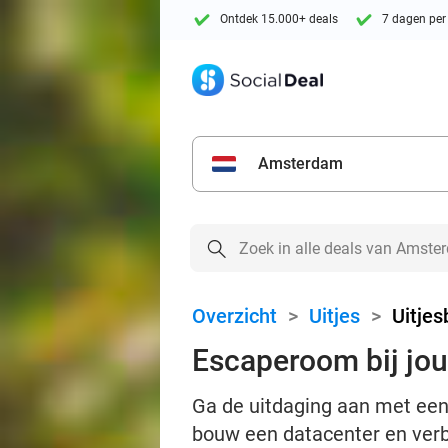
Ontdek 15.000+ deals
7 dagen per
Amsterdam
Overzicht
>
Uitjes
>
Uitje
Escaperoom bij jou
Ga de uitdaging aan met een 
bouw een datacenter en verbi