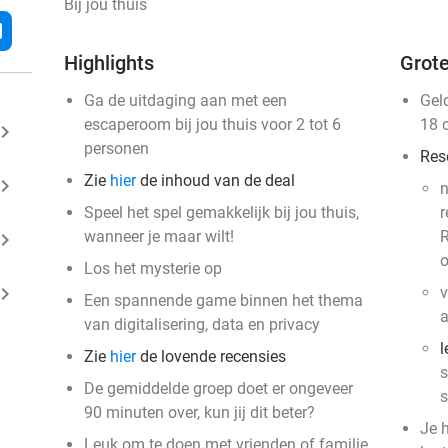
Bij jou thuis
l
Highlights
Grote
Ga de uitdaging aan met een
Gel
escaperoom bij jou thuis voor 2 tot 6
18 
ard_arrow_right
personen
Res
Zie
hier
de inhoud van de deal
ard_arrow_right
n
Speel het spel gemakkelijk bij jou thuis,
r
wanneer je maar wilt!
R
ard_arrow_right
o
Los het mysterie op
ard_arrow_right
v
Een spannende game binnen het thema
van digitalisering, data en privacy
l
Zie
hier
de lovende recensies
s
De gemiddelde groep doet er ongeveer
s
90 minuten over, kun jij dit beter?
Je 
Leuk om te doen met vrienden of familie