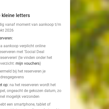
 kleine letters
dig vanaf moment van aankoop t/m
okt 2026
erveren:
a aankoop verplicht online
eserveren met 'Social Deal
eserveren' (te vinden onder het
verzicht:
mijn vouchers
)
ermeld bij het reserveren je
adresgegevens
et op:
na het reserveren wordt het
pel, ongeacht de gekozen datum, zo
nel mogelijk verzonden
hebt een smartphone, tablet of