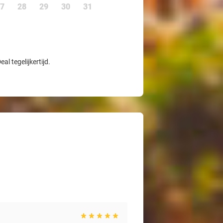
7
28
29
30
31
l tegelijkertijd.