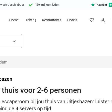
 week beschikbaar
10+ miljoen leden
Home
Dichtbij
Restaurants
Hotels
keyboard_arrow_down
sbazen
 thuis voor 2-6 personen
escaperoom bij jou thuis van Uitjesbazen: luister
nd de 4 servers op tijd