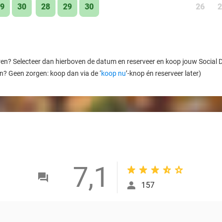
9
30
28
29
30
26
2
ren? Selecteer dan hierboven de datum en reserveer en koop jouw Social Dea
en? Geen zorgen: koop dan via de ‘
koop nu
’-knop én reserveer later)
7,1
157