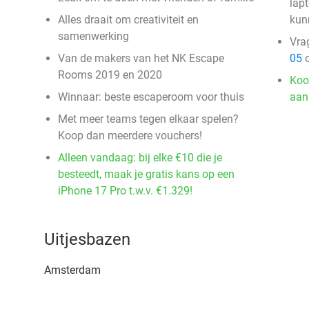
lapt
Alles draait om creativiteit en
kun
samenwerking
Vra
Van de makers van het NK Escape
05
o
Rooms 2019 en 2020
Koo
Winnaar: beste escaperoom voor thuis
aan
Met meer teams tegen elkaar spelen?
Koop dan meerdere vouchers!
Alleen vandaag: bij elke €10 die je
besteedt, maak je gratis kans op een
iPhone 17 Pro t.w.v. €1.329!
Uitjesbazen
Amsterdam