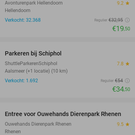
Avonturenpark Hellendoorn
9.2
star
Hellendoorn
Verkocht: 32.368
€32
,95
Regulier
€19
,50
favorite_border
Parkeren bij Schiphol
36%
ShuttleParkerenSchiphol
7.8
star
Aalsmeer (+1 locatie) (10 km)
Verkocht: 1.692
€54
Regulier
€34
,50
favorite_border
Entree voor Ouwehands Dierenpark Rhenen
19%
Ouwehands Dierenpark Rhenen
9.5
star
Rhenen