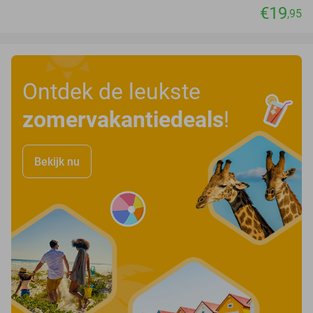
€19
,95
Ontdek de leukste
zomervakantiedeals
!
Bekijk nu