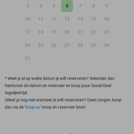
3
4
5
6
7
8
9
10
11
12
13
14
15
16
17
18
19
20
21
22
23
24
25
26
27
28
29
30
31
*
Weet je al op welke datum je wilt reserveren? Selecteer dan
hierboven de datum en reserveer en koop jouw Social Deal
tegelijkertijd.
(Weet je nog niet wanneer je wilt reserveren? Geen zorgen: koop
dan via de ‘
koop nu
’-knop én reserveer later)