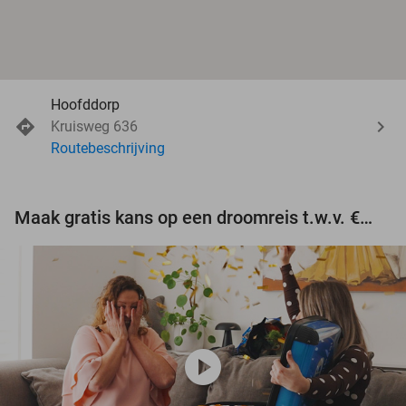
Hoofddorp
Kruisweg 636
Routebeschrijving
Maak gratis kans op een droomreis t.w.v. €3.000!
play_circle