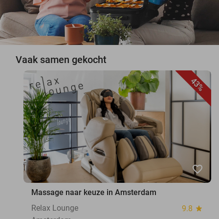
Vaak samen gekocht
43%
favorite_border
Massage naar keuze in Amsterdam
Relax Lounge
9.8
star