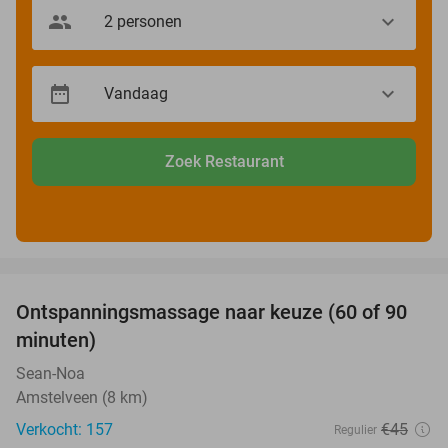
Zoek Restaurant
favorite_border
Ontspanningsmassage naar keuze (60 of 90
40%
minuten)
Sean-Noa
Amstelveen (8 km)
Verkocht: 157
€45
Regulier