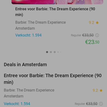
Entree voor Barbie: The Dream Experience (90
min)
Barbie: The Dream Experience
9.2
star
Amsterdam
Verkocht: 1.594
€33
,50
Regulier
€23
,50
favorite_border
Deals in Amsterdam
Entree voor Barbie: The Dream Experience (90
30%
min)
Barbie: The Dream Experience
9.2
star
Amsterdam
Verkocht: 1.594
€33
,50
Regulier