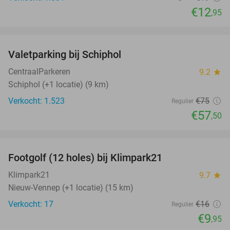
€12
,95
favorite_border
Valetparking bij Schiphol
23%
CentraalParkeren
9.2
star
Schiphol (+1 locatie) (9 km)
Verkocht: 1.523
€75
Regulier
€57
,50
favorite_border
Footgolf (12 holes) bij Klimpark21
38%
NEW
TODAY
Klimpark21
9.7
star
Nieuw-Vennep (+1 locatie) (15 km)
Verkocht: 17
€16
Regulier
€9
,95