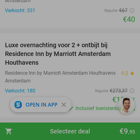
Amsterdam
Verkocht: 331
€67
Regulier
€40
favorite_border
Luxe overnachting voor 2 + ontbijt bij
43%
Residence Inn by Marriott Amsterdam
Houthavens
Residence Inn by Marriott Amsterdam Houthavens
9.2
star
Amsterdam
Verkocht: 180
€273
,37
Regulier
€156
,37
close
OPEN IN APP
Inclusief toeristenbelasting
favorite_border
€9
shopping_cart
Selecteer deal
,95
Entreeticket voor BODY WORLDS
50%