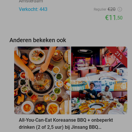
Amsterdam
Verkocht: 443
€20
Regulier
€11
,50
Anderen bekeken ook
21%
favorite_border
All-You-Can-Eat Koreaanse BBQ + onbeperkt
drinken (2 of 2,5 uur) bij Jinsang BBQ