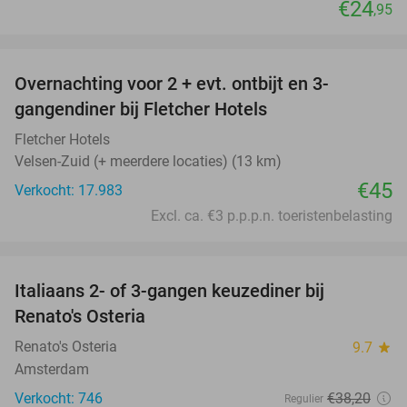
€24
,95
favorite_border
Overnachting voor 2 + evt. ontbijt en 3-
gangendiner bij Fletcher Hotels
Fletcher Hotels
Velsen-Zuid (+ meerdere locaties) (13 km)
€45
Verkocht: 17.983
Excl. ca. €3 p.p.p.n. toeristenbelasting
favorite_border
Italiaans 2- of 3-gangen keuzediner bij
48%
Renato's Osteria
Renato's Osteria
9.7
star
Amsterdam
Verkocht: 746
€38
,20
Regulier