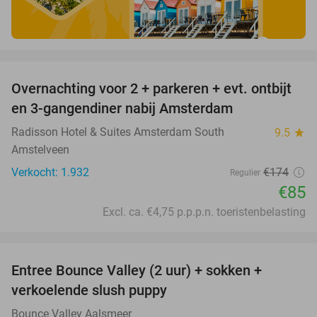
favorite_border
Overnachting voor 2 + parkeren + evt. ontbijt
51%
en 3-gangendiner nabij Amsterdam
Radisson Hotel & Suites Amsterdam South
9.5
star
Amstelveen
Verkocht: 1.932
€174
Regulier
€85
Excl. ca. €4,75 p.p.p.n. toeristenbelasting
favorite_border
Entree Bounce Valley (2 uur) + sokken +
46%
verkoelende slush puppy
Bounce Valley Aalsmeer