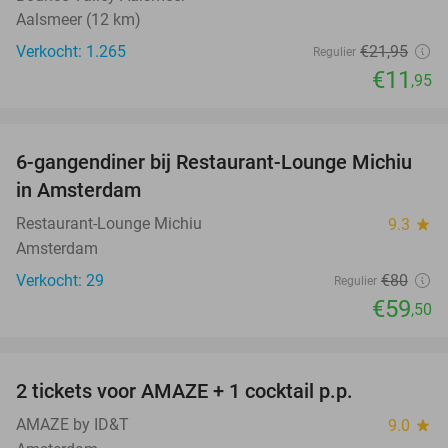
Aalsmeer (12 km)
Verkocht: 1.265
€21
,95
Regulier
€11
,95
favorite_border
6-gangendiner bij Restaurant-Lounge Michiu
26%
in Amsterdam
Restaurant-Lounge Michiu
9.3
star
Amsterdam
Verkocht: 29
€80
Regulier
€59
,50
favorite_border
2 tickets voor AMAZE + 1 cocktail p.p.
40%
AMAZE by ID&T
9.0
star