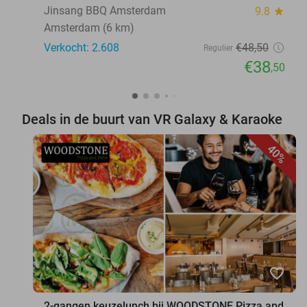
Amsterdam
Jinsang BBQ Amsterdam
9.8
star
Amsterdam (6 km)
Verkocht: 2.608
€48
,50
Regulier
€38
,50
Deals in de buurt van VR Galaxy & Karaoke
40%
favorite_border
2-gangen keuzelunch bij WOODSTONE Pizza and