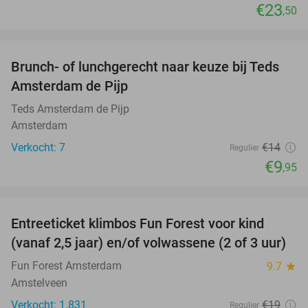
€23
,50
favorite_border
Brunch- of lunchgerecht naar keuze bij Teds
29%
NEW
Amsterdam de Pijp
TODAY
Teds Amsterdam de Pijp
Amsterdam
Verkocht: 7
€14
Regulier
€9
,95
favorite_border
Entreeticket klimbos Fun Forest voor kind
32%
(vanaf 2,5 jaar) en/of volwassene (2 of 3 uur)
Fun Forest Amsterdam
9.7
star
Amstelveen
Verkocht: 1.831
€19
Regulier