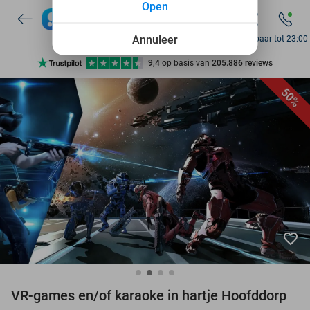
Open
7 dagen per week beschikbaar
10+ miljoen leden
Annuleer
Bereikbaar tot 23:00
9,4
op basis van
205.886 reviews
Ontdek 15.000+ deals
50%
7 dagen per week beschikbaar
10+ miljoen leden
favorite_border
VR-games en/of karaoke in hartje Hoofddorp