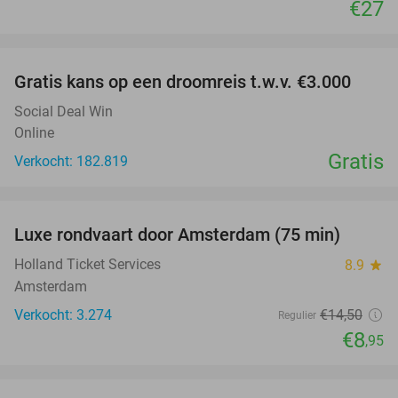
€27
favorite_border
Gratis kans op een droomreis t.w.v. €3.000
Social Deal Win
Online
Gratis
Verkocht: 182.819
favorite_border
Luxe rondvaart door Amsterdam (75 min)
38%
Holland Ticket Services
8.9
star
Amsterdam
Verkocht: 3.274
€14
,50
Regulier
€8
,95
favorite_border