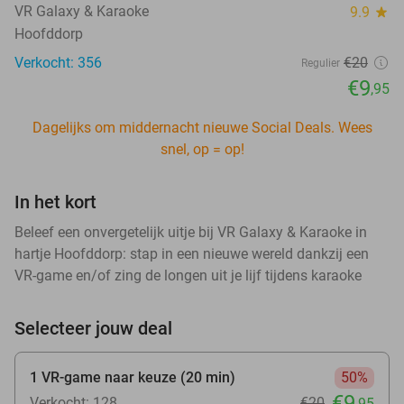
VR Galaxy & Karaoke
9.9
star
Hoofddorp
Verkocht: 356
€20
Regulier
€9
,95
Dagelijks om middernacht nieuwe Social Deals. Wees
snel, op = op!
In het kort
Beleef een onvergetelijk uitje bij VR Galaxy & Karaoke in
hartje Hoofddorp: stap in een nieuwe wereld dankzij een
VR-game en/of zing de longen uit je lijf tijdens karaoke
Selecteer jouw deal
1 VR-game naar keuze (20 min)
50%
€9
Verkocht: 128
€20
,95