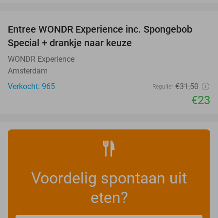
favorite_border
Entree WONDR Experience inc. Spongebob
27%
Special + drankje naar keuze
WONDR Experience
Amsterdam
Verkocht: 965
€31
,50
Regulier
€23
Voordelig spontaan uit
eten?