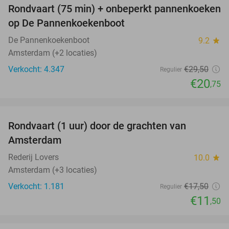
Rondvaart (75 min) + onbeperkt pannenkoeken
30%
op De Pannenkoekenboot
De Pannenkoekenboot
9.2
star
Amsterdam (+2 locaties)
Verkocht: 4.347
€29
,50
Regulier
€20
,75
favorite_border
Rondvaart (1 uur) door de grachten van
34%
Amsterdam
Rederij Lovers
10.0
star
Amsterdam (+3 locaties)
Verkocht: 1.181
€17
,50
Regulier
€11
,50
favorite_border