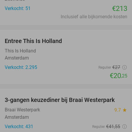
€213
Verkocht: 51
Inclusief alle bijkomende kosten
favorite_border
Entree This Is Holland
25%
This Is Holland
Amsterdam
Verkocht: 2.295
€27
Regulier
€20
,25
favorite_border
3-gangen keuzediner bij Braai Westerpark
40%
Braai Westerpark
9.7
star
Amsterdam
Verkocht: 431
€41
,55
Regulier