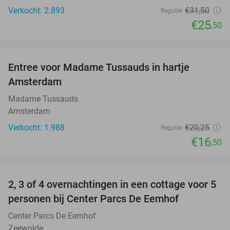
Verkocht: 2.893
€31
,50
Regulier
€25
,50
favorite_border
Entree voor Madame Tussauds in hartje
19%
Amsterdam
Madame Tussauds
Amsterdam
Verkocht: 1.988
€20
,25
Regulier
€16
,50
favorite_border
2, 3 of 4 overnachtingen in een cottage voor 5
personen bij Center Parcs De Eemhof
Center Parcs De Eemhof
Zeewolde