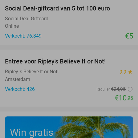
Social Deal-giftcard van 5 tot 100 euro
Social Deal Giftcard
Online
€5
Verkocht: 76.849
favorite_border
Entree voor Ripley's Believe It or Not!
56%
Ripley´s Believe It or Not!
9.9
star
Amsterdam
Verkocht: 426
€24
,95
Regulier
€10
,95
Win gratis