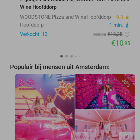
Wine Hoofddorp
WOODSTONE Pizza and Wine Hoofddorp
9.3
star
Hoofddorp
1 min.
directions_walk
Verkocht: 13
€18
,25
Regulier
€10
,95
Populair bij mensen uit Amsterdam:
30%
favorite_border