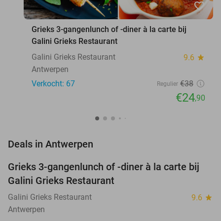
favorite_border
Grieks 3-gangenlunch of -diner à la carte bij
Galini Grieks Restaurant
Galini Grieks Restaurant
9.6
star
Antwerpen
Verkocht: 67
€38
Regulier
€24
,90
favorite_border
Deals in Antwerpen
Grieks 3-gangenlunch of -diner à la carte bij
34%
Galini Grieks Restaurant
Galini Grieks Restaurant
9.6
star
Antwerpen