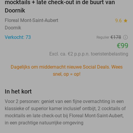
mocktails + late check-out in de buurt van
Doornik
Floreal Mont-Saint-Aubert
9.6
star
Doornik
Verkocht: 73
€178
Regulier
€99
Excl. ca. €2 p.p.p.n. toeristenbelasting
Dagelijks om middernacht nieuwe Social Deals. Wees
snel, op = op!
In het kort
Voor 2 personen: geniet van een fijne overnachting in een
klassieke of superior kamer inclusief ontbijt, 2 cocktails of
mocktails en late check-out bij Floreal Mont-Saint-Aubert,
in een prachtige natuurrijke omgeving