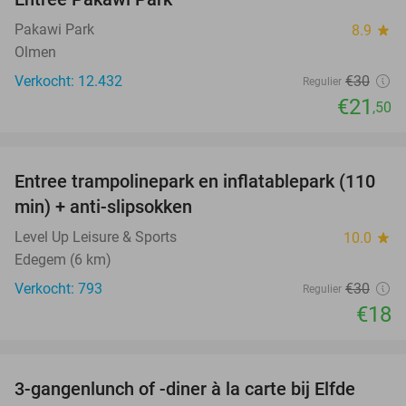
28%
Pakawi Park
8.9
star
Olmen
Verkocht: 12.432
€30
Regulier
€21
,50
favorite_border
Entree trampolinepark en inflatablepark (110
40%
min) + anti-slipsokken
Level Up Leisure & Sports
10.0
star
Edegem (6 km)
Verkocht: 793
€30
Regulier
€18
favorite_border
3-gangenlunch of -diner à la carte bij Elfde
41%