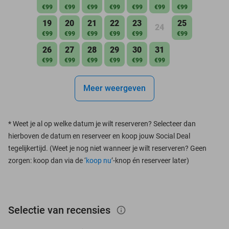
€99
€99
€99
€99
€99
€99
€99
19
20
21
22
23
25
24
€99
€99
€99
€99
€99
€99
26
27
28
29
30
31
€99
€99
€99
€99
€99
€99
Meer weergeven
*
Weet je al op welke datum je wilt reserveren? Selecteer dan
hierboven de datum en reserveer en koop jouw Social Deal
tegelijkertijd. (Weet je nog niet wanneer je wilt reserveren? Geen
zorgen: koop dan via de ‘
koop nu
’-knop én reserveer later)
Selectie van recensies
info_outlined