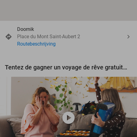
Doornik
Place du Mont Saint-Aubert 2
Routebeschrijving
Tentez de gagner un voyage de rêve gratuit d'une valeur de 3.000 € !
play_circle