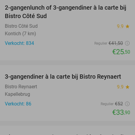
2-gangenlunch of 3-gangendiner à la carte bij
39%
Bistro Côté Sud
Bistro Côté Sud
9.9
star
Kontich (7 km)
Verkocht: 834
€41
,50
Regulier
€25
,50
favorite_border
3-gangendiner à la carte bij Bistro Reynaert
35%
Bistro Reynaert
9.9
star
Kapellebrug
Verkocht: 86
€52
Regulier
€33
,90
favorite_border