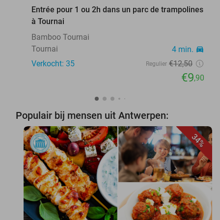
Entrée pour 1 ou 2h dans un parc de trampolines
à Tournai
Bamboo Tournai
Tournai
4 min.
directions_car
Verkocht: 35
€12
,50
Regulier
€9
,90
Populair bij mensen uit Antwerpen:
34%