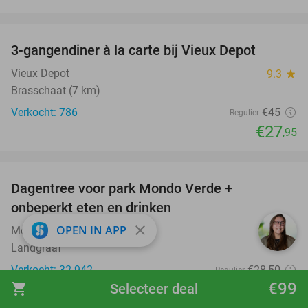
favorite_border
3-gangendiner à la carte bij Vieux Depot
38%
Vieux Depot
9.3
star
Brasschaat (7 km)
Verkocht: 786
€45
Regulier
€27
,95
favorite_border
Dagentree voor park Mondo Verde +
25%
onbeperkt eten en drinken
close
OPEN IN APP
Mondo Verde
8.3
star
Landgraaf
Verkocht: 32.942
€28
,50
Regulier
€99
€21
shopping_cart
Selecteer deal
,50