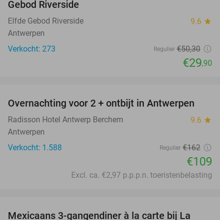
Gebod Riverside
Elfde Gebod Riverside
9.6
star
Antwerpen
Verkocht: 273
€50
,30
Regulier
€29
,90
favorite_border
Overnachting voor 2 + ontbijt in Antwerpen
33%
Radisson Hotel Antwerp Berchem
9.6
star
Antwerpen
Verkocht: 1.588
€162
Regulier
€109
Excl. ca. €2,97 p.p.p.n. toeristenbelasting
favorite_border
Mexicaans 3-gangendiner à la carte bij La
32%