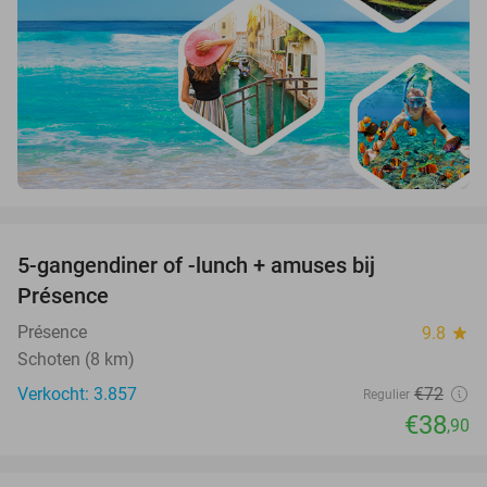
favorite_border
5-gangendiner of -lunch + amuses bij
46%
Présence
Présence
9.8
star
Schoten (8 km)
Verkocht: 3.857
€72
Regulier
€38
,90
favorite_border