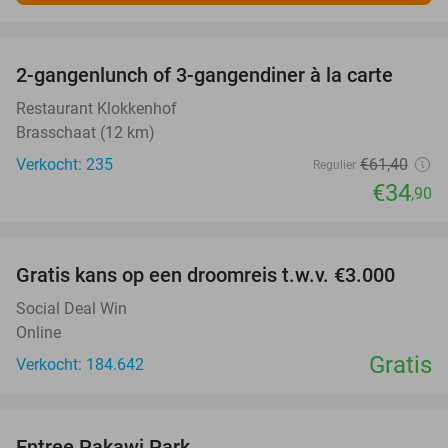
favorite_border
2-gangenlunch of 3-gangendiner à la carte
43%
Restaurant Klokkenhof
Brasschaat (12 km)
Verkocht: 235
€61
,40
Regulier
€34
,90
favorite_border
Gratis kans op een droomreis t.w.v. €3.000
Social Deal Win
Online
Gratis
Verkocht: 184.642
favorite_border
Entree Pakawi Park