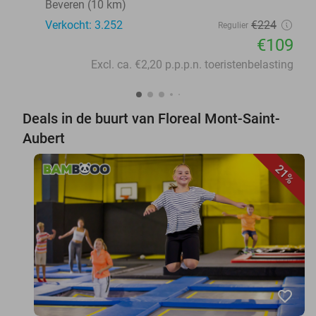
Beveren (10 km)
Verkocht: 3.252
€224
Regulier
€109
Excl. ca. €2,20 p.p.p.n. toeristenbelasting
Deals in de buurt van Floreal Mont-Saint-
Aubert
21%
favorite_border