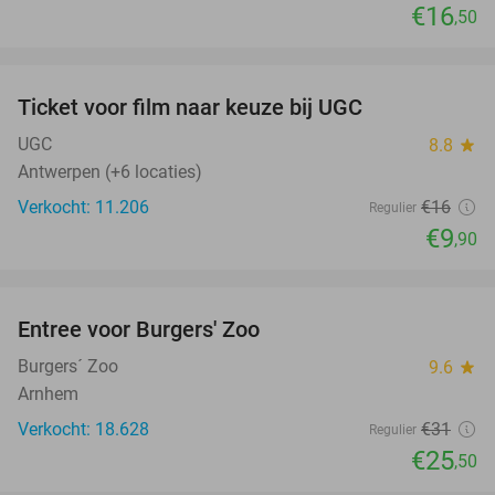
€16
,50
favorite_border
Ticket voor film naar keuze bij UGC
38%
UGC
8.8
star
Antwerpen (+6 locaties)
Verkocht: 11.206
€16
Regulier
€9
,90
favorite_border
Entree voor Burgers' Zoo
18%
Burgers´ Zoo
9.6
star
Arnhem
Verkocht: 18.628
€31
Regulier
€25
,50