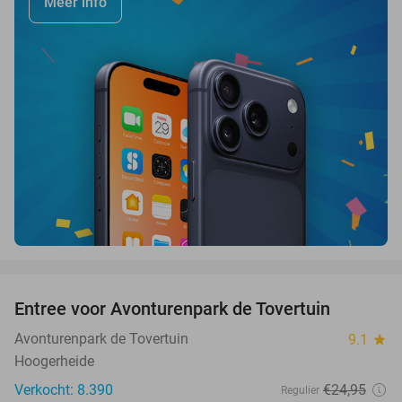
Meer info
favorite_border
Entree voor Avonturenpark de Tovertuin
34%
Avonturenpark de Tovertuin
9.1
star
Hoogerheide
Verkocht: 8.390
€24
,95
Regulier