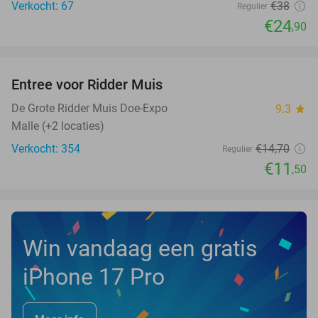
Verkocht: 67
€38
Regulier
€24
,90
favorite_border
Entree voor Ridder Muis
22%
NEW
TODAY
De Grote Ridder Muis Doe-Expo
9.3
star
Malle (+2 locaties)
Verkocht: 354
€14
,70
Regulier
€11
,50
Win vandaag een gratis
iPhone 17 Pro