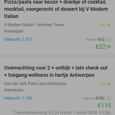
Pizza/pasta naar keuze + drankje of cocktail,
28%
mocktail, voorgerecht of dessert bij V Modern
Italian
V Modern Italian - Antwerp Tower
9.6
star
Antwerpen
Verkocht: 1.577
€32
Regulier
€22
,90
favorite_border
Overnachting voor 2 + ontbijt + late check out
59%
+ toegang wellness in hartje Antwerpen
Van der Valk Park Lane Antwerpen
9.9
star
Antwerpen
Verkocht: 1.193
€282
Regulier
€115
Toeristenbelasting: €3,39 (vanaf 1 maart 2026: €3,58)