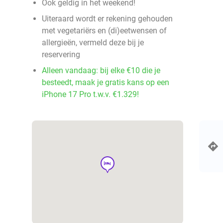
Ook geldig in het weekend!
Uiteraard wordt er rekening gehouden
met vegetariërs en (di)eetwensen of
allergieën, vermeld deze bij je
reservering
Alleen vandaag: bij elke €10 die je
besteedt, maak je gratis kans op een
iPhone 17 Pro t.w.v. €1.329!
hotel