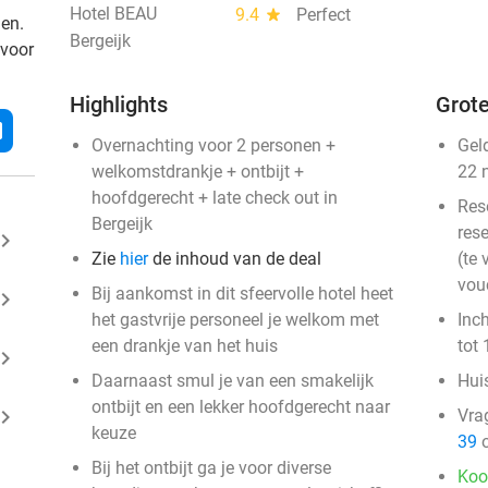
Hotel BEAU
9.4
star
Perfect
den.
Bergeijk
 voor
Highlights
Grote
l
Overnachting voor 2 personen +
Gel
welkomstdrankje + ontbijt +
22 
hoofdgerecht + late check out in
Res
Bergeijk
rese
ard_arrow_right
Zie
hier
de inhoud van de deal
(te 
vou
Bij aankomst in dit sfeervolle hotel heet
ard_arrow_right
het gastvrije personeel je welkom met
Inc
een drankje van het huis
tot 
ard_arrow_right
Daarnaast smul je van een smakelijk
Huis
ontbijt en een lekker hoofdgerecht naar
ard_arrow_right
Vra
keuze
39
o
Bij het ontbijt ga je voor diverse
Koo