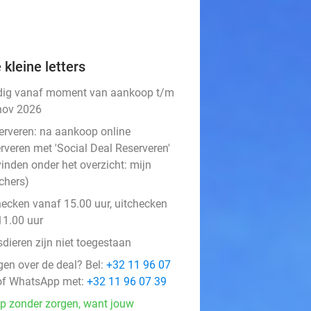
 kleine letters
dig vanaf moment van aankoop t/m
nov 2026
erveren:
na aankoop online
rveren met 'Social Deal Reserveren'
vinden onder het overzicht:
mijn
chers
)
hecken vanaf 15.00 uur, uitchecken
11.00 uur
dieren zijn niet toegestaan
gen over de deal? Bel:
+32 11 96 07
f WhatsApp met:
+32 11 96 07 39
p zonder zorgen, want jouw