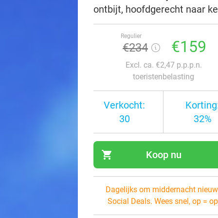
ontbijt, hoofdgerecht naar k
Regulier
€159
€234
Excl. ca. €2,47 p.p.p.n.
toeristenbelasting
Verkocht:
Korting
30
32%
shopping_cart
Koop nu
navi
Dagelijks om middernacht nieuw
Social Deals. Wees snel, op = op