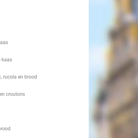
kaas
e kaas
, rucola en brood
 en croutons
brood