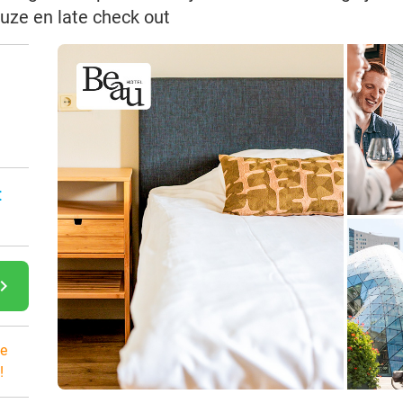
euze en late check out
:
gate_next
e
!