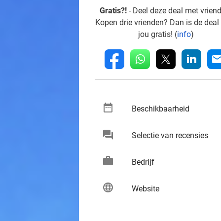
Gratis?!
- Deel deze deal met vrien
Kopen drie vrienden? Dan is de deal
jou gratis! (
info
)
whatsapp
linkedin
fb
mai
date_range
keybo
Beschikbaarheid
chat
keybo
Selectie van recensies
work
keybo
Bedrijf
language
keybo
Website