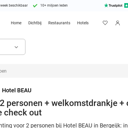
 week beschikbaar
10+ miljoen leden
Home
Dichtbij
Restaurants
Hotels
keyboard_arrow_down
>
Hotel BEAU
2 personen + welkomstdrankje + o
e check out
hting voor 2 personen bij Hotel BEAU in Bergeijk: i