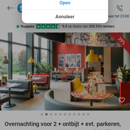
Open
7 dagen per week beschikbaar
10+ miljoen leden
Annuleer
Bereikbaar tot 23:00
9,4
op basis van
205.924 reviews
Ontdek 15.000+ deals
39%
7 dagen per week beschikbaar
10+ miljoen leden
favorite_border
Overnachting voor 2 + ontbijt + evt. parkeren,