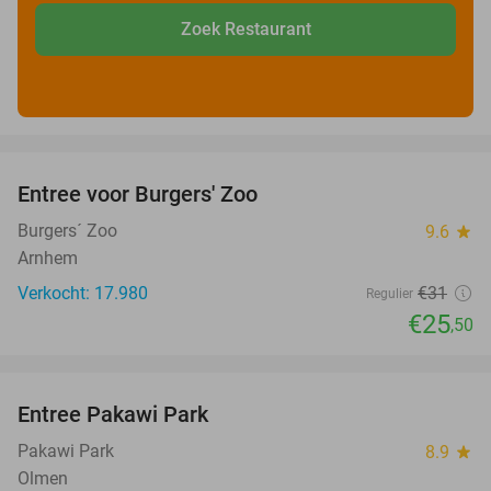
Zoek Restaurant
favorite_border
Entree voor Burgers' Zoo
18%
Burgers´ Zoo
9.6
star
Arnhem
Verkocht: 17.980
€31
Regulier
€25
,50
favorite_border
Entree Pakawi Park
28%
Pakawi Park
8.9
star
Olmen