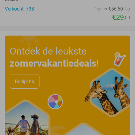
Verkocht: 738
€56
,60
Regulier
€29
,50
Ontdek de leukste
zomervakantiedeals
!
Bekijk nu