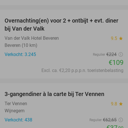
favorite_border
Overnachting(en) voor 2 + ontbijt + evt. diner
51%
bij Van der Valk
Van der Valk Hotel Beveren
9.5
star
Beveren (10 km)
Verkocht: 3.245
€224
Regulier
€109
Excl. ca. €2,20 p.p.p.n. toeristenbelasting
favorite_border
3-gangendiner à la carte bij Ter Vennen
40%
Ter Vennen
9.8
star
Wijnegem
Verkocht: 438
€62
,65
Regulier
€37