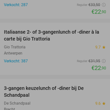
Verkocht: 287
€33
,50
Regulier
€22
,90
favorite_border
Italiaanse 2- of 3-gangenlunch of -diner à la
28%
carte bij Gio Trattoria
Gio Trattoria
9.7
star
Antwerpen
Verkocht: 387
€31
,95
Regulier
€22
,90
favorite_border
3-gangen keuzelunch of -diner bij De
48%
Schandpaal
De Schandpaal
9.6
star
Brecht