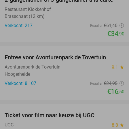
43%
Restaurant Klokkenhof
Brasschaat (12 km)
Verkocht: 217
€61
,40
Regulier
€34
,90
favorite_border
Entree voor Avonturenpark de Tovertuin
34%
Avonturenpark de Tovertuin
9.1
star
Hoogerheide
Verkocht: 8.107
€24
,95
Regulier
€16
,50
favorite_border
Ticket voor film naar keuze bij UGC
38%
UGC
8.8
star