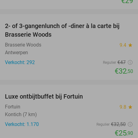
€29
favorite_border
2- of 3-gangenlunch of -diner à la carte bij
31%
Brasserie Woods
Brasserie Woods
9.4
star
Antwerpen
Verkocht: 292
€47
Regulier
€32
,50
favorite_border
Luxe ontbijtbuffet bij Fortuin
20%
Fortuin
9.8
star
Kontich (7 km)
Verkocht: 1.170
€32
,50
Regulier
€25
,90