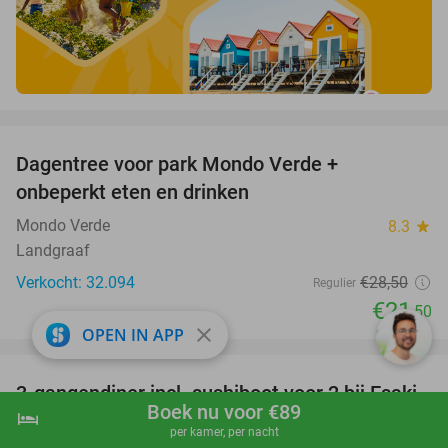
favorite_border
Dagentree voor park Mondo Verde +
25%
onbeperkt eten en drinken
Mondo Verde
8.3
star
Landgraaf
Verkocht: 32.094
€28
,50
Regulier
€21
,50
close
OPEN IN APP
favorite_border
3-gangendiner incl. sushiboot voor 2 bij Esaki
49%
Boek nu voor €89
hotel
shopping_cart
Boek nu
navigate_next
Esaki Sushi Antwerpen
9.2
star
per kamer, per nacht