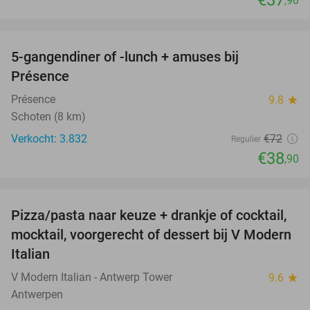
,90
favorite_border
5-gangendiner of -lunch + amuses bij
46%
Présence
Présence
9.8
star
Schoten (8 km)
Verkocht: 3.832
€72
Regulier
€38
,90
favorite_border
Pizza/pasta naar keuze + drankje of cocktail,
28%
mocktail, voorgerecht of dessert bij V Modern
Italian
V Modern Italian - Antwerp Tower
9.6
star
Antwerpen