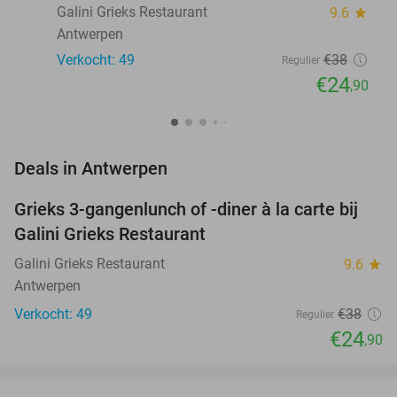
Galini Grieks Restaurant
9.6
star
Antwerpen
Verkocht: 49
€38
Regulier
€24
,90
favorite_border
Deals in Antwerpen
Grieks 3-gangenlunch of -diner à la carte bij
34%
NEW
Galini Grieks Restaurant
TODAY
Galini Grieks Restaurant
9.6
star
Antwerpen
Verkocht: 49
€38
Regulier
€24
,90
favorite_border