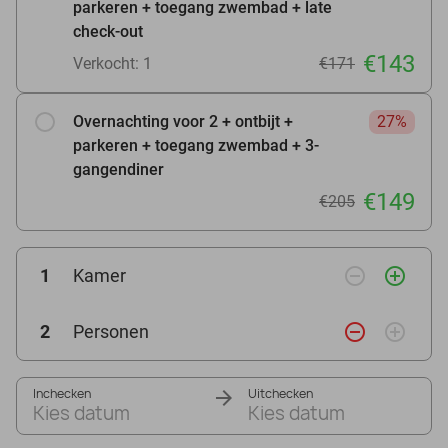
parkeren + toegang zwembad + late
check-out
€143
Verkocht: 1
€171
Overnachting voor 2 + ontbijt +
27%
parkeren + toegang zwembad + 3-
gangendiner
€149
€205
remove_circle_outline
add_circle_outline
1
Kamer
remove_circle_outline
add_circle_outline
2
Personen
Inchecken
Uitchecken
Kies datum
Kies datum