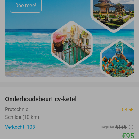
Doe mee!
favorite_border
Onderhoudsbeurt cv-ketel
39%
Protechnic
9.8
star
Schilde (10 km)
Verkocht: 108
€155
Regulier
€95