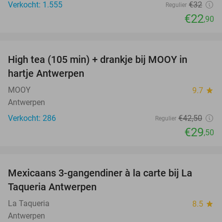
Verkocht: 1.555
€32
Regulier
€22
,90
favorite_border
High tea (105 min) + drankje bij MOOY in
31%
hartje Antwerpen
MOOY
9.7
star
Antwerpen
Verkocht: 286
€42
,50
Regulier
€29
,50
favorite_border
Mexicaans 3-gangendiner à la carte bij La
32%
Taqueria Antwerpen
La Taqueria
8.5
star
Antwerpen