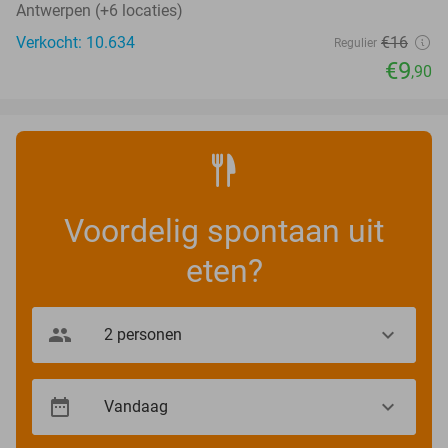
Antwerpen (+6 locaties)
Verkocht: 10.634
€16
Regulier
€9
,90
Voordelig spontaan uit
eten?