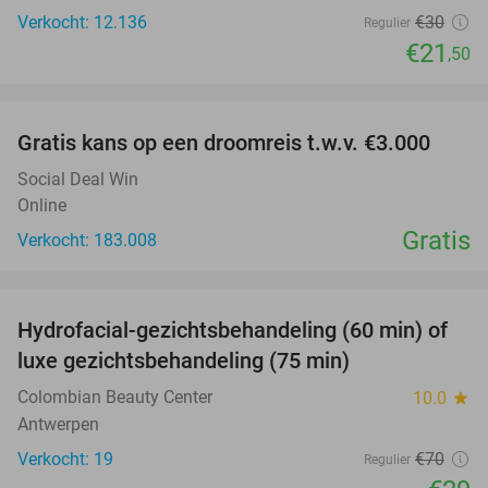
Verkocht: 12.136
€30
Regulier
€21
,50
favorite_border
Gratis kans op een droomreis t.w.v. €3.000
Social Deal Win
Online
Gratis
Verkocht: 183.008
favorite_border
Hydrofacial-gezichtsbehandeling (60 min) of
59%
luxe gezichtsbehandeling (75 min)
Colombian Beauty Center
10.0
star
Antwerpen
Verkocht: 19
€70
Regulier