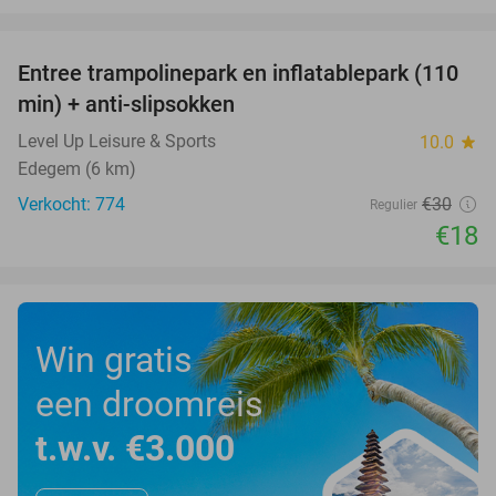
favorite_border
Entree trampolinepark en inflatablepark (110
40%
min) + anti-slipsokken
Level Up Leisure & Sports
10.0
star
Edegem (6 km)
Verkocht: 774
€30
Regulier
€18
Win gratis
een droomreis
t.w.v. €3.000