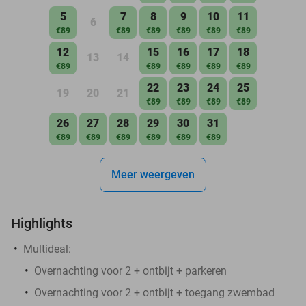
5
7
8
9
10
11
6
€89
€89
€89
€89
€89
€89
12
15
16
17
18
13
14
€89
€89
€89
€89
€89
22
23
24
25
19
20
21
€89
€89
€89
€89
26
27
28
29
30
31
€89
€89
€89
€89
€89
€89
Meer weergeven
Highlights
Multideal:
Overnachting voor 2 + ontbijt + parkeren
Overnachting voor 2 + ontbijt + toegang zwembad