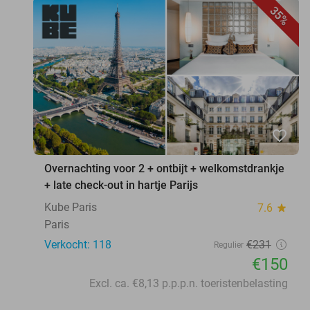
35%
favorite_border
Overnachting voor 2 + ontbijt + welkomstdrankje
+ late check-out in hartje Parijs
Kube Paris
7.6
star
Paris
Verkocht: 118
€231
Regulier
€150
Excl. ca. €8,13 p.p.p.n. toeristenbelasting