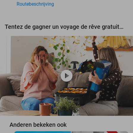
Routebeschrijving
Tentez de gagner un voyage de rêve gratuit d'une valeur de 3.000 € !
play_circle
Anderen bekeken ook