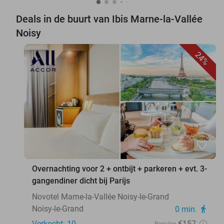
Deals in de buurt van Ibis Marne-la-Vallée
Noisy
24%
favorite_border
Overnachting voor 2 + ontbijt + parkeren + evt. 3-
gangendiner dicht bij Parijs
Novotel Marne-la-Vallée Noisy-le-Grand
Noisy-le-Grand
0 min.
directions_walk
Verkocht: 10
€157