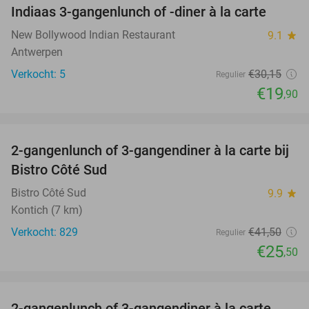
Indiaas 3-gangenlunch of -diner à la carte
34%
NEW
TODAY
New Bollywood Indian Restaurant
9.1
star
Antwerpen
Verkocht: 5
€30
,15
Regulier
€19
,90
favorite_border
2-gangenlunch of 3-gangendiner à la carte bij
39%
Bistro Côté Sud
Bistro Côté Sud
9.9
star
Kontich (7 km)
Verkocht: 829
€41
,50
Regulier
€25
,50
favorite_border
2-gangenlunch of 3-gangendiner à la carte