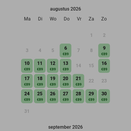
augustus 2026
Ma
Di
Wo
Do
Vr
Za
Zo
1
2
6
9
3
4
5
7
8
€89
€89
10
11
12
13
16
14
15
€89
€89
€89
€89
€89
17
18
19
20
21
22
23
€89
€89
€89
€89
€89
24
25
26
27
28
29
30
€89
€89
€89
€89
€89
€89
€89
31
september 2026