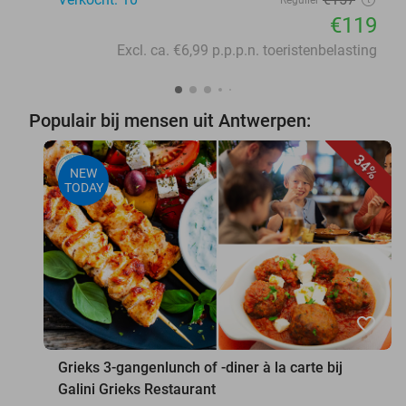
Regulier
€119
Excl. ca. €6,99 p.p.p.n. toeristenbelasting
Populair bij mensen uit Antwerpen:
34%
NEW
TODAY
favorite_border
Grieks 3-gangenlunch of -diner à la carte bij
Galini Grieks Restaurant